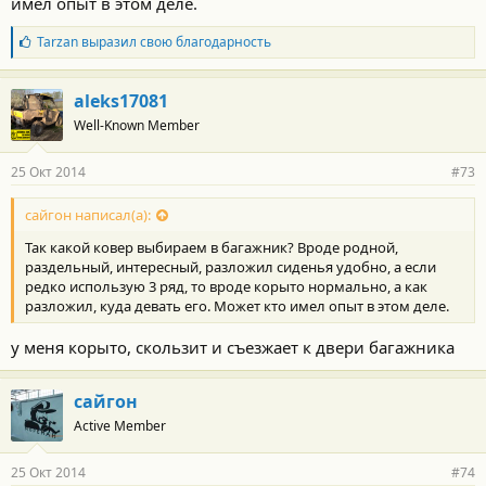
имел опыт в этом деле.
Б
Tarzan
выразил свою благодарность
л
а
г
aleks17081
о
Well-Known Member
д
а
р
25 Окт 2014
#73
н
о
с
сайгон написал(а):
т
Так какой ковер выбираем в багажник? Вроде родной,
и
:
раздельный, интересный, разложил сиденья удобно, а если
редко использую 3 ряд, то вроде корыто нормально, а как
разложил, куда девать его. Может кто имел опыт в этом деле.
у меня корыто, скользит и съезжает к двери багажника
сайгон
Active Member
25 Окт 2014
#74