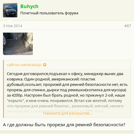
Buhych
Почетный пользователь форума
3 Ноя 2014
#87
сайгон написал(а):
Сегодня договорился,подъехал к офису, менеджер вынес два
коврика. Один родной, американский: пластик
дубовый,скользит, проризей для ремней безопасности нет, есть
прорезь для спинки, дырки под ремешки(копилка для мусора)
за 4200р. Настроен был брать родной, но прикинул 2-ой, наше
"корыто", и мне очень понравился. Встал как влитой, потому
что прорези для ремней безопас., резиновый, мягкий, ничего
не скользит, с логотипом "Хайлендер" за 1700. Если
Нажмите для раскрытия...
раскладываешь 3-ий ряд то: 1) можно перегнуть пополам; 2)
приклеить липучки; 3) свернуть в трубочку и убрать, места
А где должны быть прорези для ремней безопасности?
много не займет.