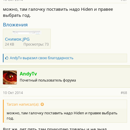
можно, там галочку поставить надо Hiden и правее
выбрать год.
Вложения
Снимок.JPG
24 KB
Просмотры: 73
Б
AndyTv
выразил свою благодарность
л
а
г
AndyTv
о
Почетный пользователь форума
д
а
р
10 Окт 2014
#68
н
о
с
Tarzan написал(а):
т
можно, там галочку поставить надо Hiden и правее выбрать
и
:
год.
Вот же, лет пять там прикупаю товары и не знал.