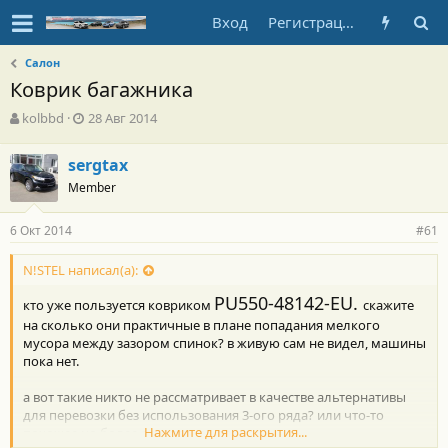
Вход
Регистрация
Салон
Коврик багажника
А
Д
kolbbd
28 Авг 2014
в
а
т
т
sergtax
о
а
Member
р
н
т
а
е
ч
6 Окт 2014
#61
м
а
ы
л
N!STEL написал(а):
а
PU550-48142-EU.
кто уже пользуется ковриком
скажите
на сколько они практичные в плане попадания мелкого
мусора между зазором спинок? в живую сам не видел, машины
пока нет.
а вот такие никто не рассматривает в качестве альтернативы
для перевозки без использования 3-ого ряда? или что-то
Нажмите для раскрытия...
похожее но более адекватное по цене