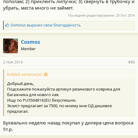
пополам; 2) приклеить липучки; 3) свернуть в трубочку и
убрать, места много не займет.
Последнее редактирование:
29 Окт 2014
Б
Dominus
выразил свою благодарность
л
а
г
Cosmos
о
Member
д
а
р
2 Ноя 2014
#86
н
о
с
kolbbd написал(а):
т
Добрый день,
и
:
Подскажите пожалуйста артикул резинового коврика для
багажника для нового хая.
Ищу по PU55048142EU безуспешно.
Экзист предлагает за 7500, по-моему мне ОД дешевле
предлагал.
Буквально неделю назад покупал у дилера-цена вопроса
5т.р.