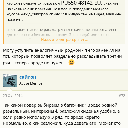
PU550-48142-EU.
кто уже пользуется ковриком
скажите
на сколько они практичные в плане попадания мелкого
мусора между зазором спинок? в живую сам не видел, машины
пока нет.
а вот такие никто не рассматривает в качестве альтернативы
для перевозки без использования 3-ого ряда? или что-то
Нажмите для раскрытия...
похожее но более адекватное по цене
http://www.weathertech-accessories....ghlander-2014/kovrik-
Могу уступить аналогичный родной - я его заменил на
bagazhnika/chernyij.html
тот, который позволяет раздельно раскладывать третий
ряд... теперь вроде не нужен...
сайгон
Active Member
25 Окт 2014
#72
Так какой ковер выбираем в багажник? Вроде родной,
раздельный, интересный, разложил сиденья удобно, а
если редко использую 3 ряд, то вроде корыто
нормально, а как разложил, куда девать его. Может кто