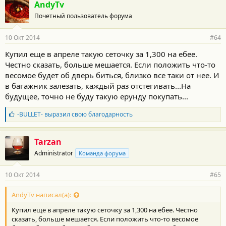
AndyTv
Почетный пользователь форума
10 Окт 2014
#64
Купил еще в апреле такую сеточку за 1,300 на ебее.
Честно сказать, больше мешается. Если положить что-то
весомое будет об дверь биться, близко все таки от нее. И
в багажник залезать, каждый раз отстегивать...На
будущее, точно не буду такую ерунду покупать...
Б
-BULLET-
выразил свою благодарность
л
а
г
Tarzan
о
Administrator
Команда форума
д
а
р
10 Окт 2014
#65
н
о
с
AndyTv написал(а):
т
Купил еще в апреле такую сеточку за 1,300 на ебее. Честно
и
:
сказать, больше мешается. Если положить что-то весомое