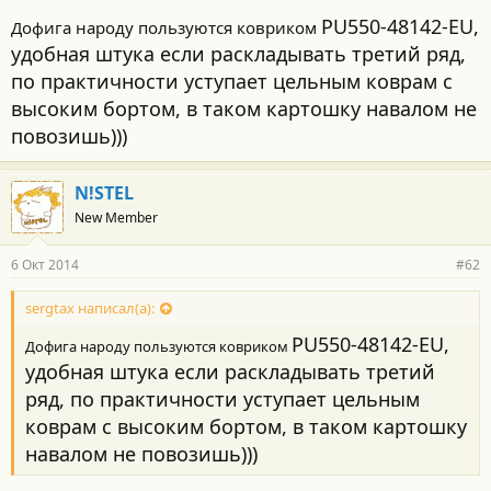
http://www.weathertech-accessories....ghlander-2014/kovrik-
PU550-48142-EU,
bagazhnika/chernyij.html
Дофига народу пользуются ковриком
удобная штука если раскладывать третий ряд,
по практичности уступает цельным коврам с
высоким бортом, в таком картошку навалом не
повозишь)))
N!STEL
New Member
6 Окт 2014
#62
sergtax написал(а):
PU550-48142-EU,
Дофига народу пользуются ковриком
удобная штука если раскладывать третий
ряд, по практичности уступает цельным
коврам с высоким бортом, в таком картошку
навалом не повозишь)))