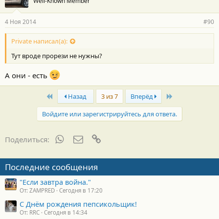
Well-Known Member
4 Ноя 2014
#90
Private написал(а):
Тут вроде прорези не нужны?
А они - есть
First
Last
Назад
3 из 7
Вперёд
Войдите или зарегистрируйтесь для ответа.
WhatsApp
Электронная почта
Ссылка
Поделиться:
Последние сообщения
"Если завтра война."
От: ZAMPRED
Сегодня в 17:20
С Днём рождения пепсикольщик!
От: RRC
Сегодня в 14:34