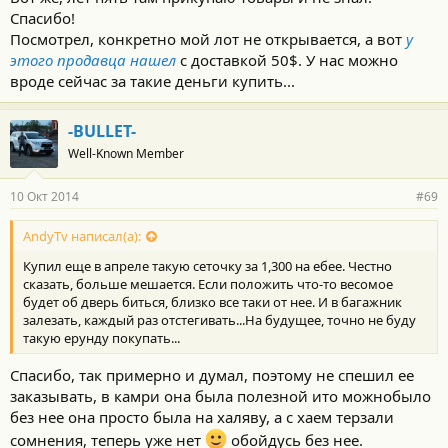
Спасибо!
Посмотрел, конкретно мой лот не открывается, а вот
у
этого продавца нашел
с доставкой 50$. У нас можно
вроде сейчас за такие деньги купить...
-BULLET-
Well-Known Member
10 Окт 2014
#69
AndyTv написал(а):
Купил еще в апреле такую сеточку за 1,300 на ебее. Честно
сказать, больше мешается. Если положить что-то весомое
будет об дверь биться, близко все таки от нее. И в багажник
залезать, каждый раз отстегивать...На будущее, точно не буду
такую ерунду покупать...
Спасибо, так примерно и думал, поэтому не спешил ее
заказывать, в камри она была полезной ито можнобыло
без нее она просто была на халяву, а с хаем терзали
сомнения, теперь уже нет
обойдусь без нее.