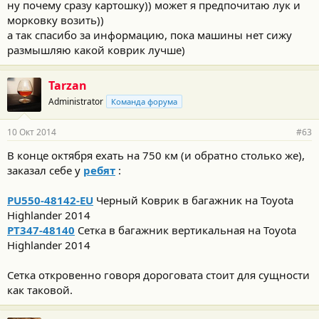
ну почему сразу картошку)) может я предпочитаю лук и
морковку возить))
а так спасибо за информацию, пока машины нет сижу
размышляю какой коврик лучше)
Tarzan
Administrator
Команда форума
10 Окт 2014
#63
В конце октября ехать на 750 км (и обратно столько же),
заказал себе у
ребят
:
PU550-48142-EU
Черный Коврик в багажник на Toyota
Highlander 2014
PT347-48140
Сетка в багажник вертикальная на Toyota
Highlander 2014
Сетка откровенно говоря дороговата стоит для сущности
как таковой.