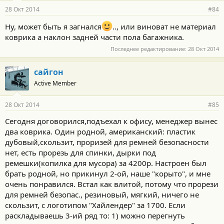
28 Окт 2014
#84
Ну, может быть я загнался
.., или виноват не материал
коврика а наклон задней части пола багажника.
Последнее редактирование:
28 Окт 2014
сайгон
Active Member
28 Окт 2014
#85
Сегодня договорился,подъехал к офису, менеджер вынес
два коврика. Один родной, американский: пластик
дубовый,скользит, проризей для ремней безопасности
нет, есть прорезь для спинки, дырки под
ремешки(копилка для мусора) за 4200р. Настроен был
брать родной, но прикинул 2-ой, наше "корыто", и мне
очень понравился. Встал как влитой, потому что прорези
для ремней безопас., резиновый, мягкий, ничего не
скользит, с логотипом "Хайлендер" за 1700. Если
раскладываешь 3-ий ряд то: 1) можно перегнуть