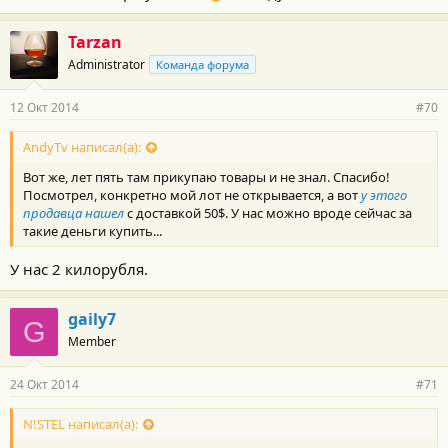
Tarzan
Administrator
Команда форума
12 Окт 2014
#70
AndyTv написал(а):
Вот же, лет пять там прикупаю товары и не знал. Спасибо!
Посмотрел, конкретно мой лот не открывается, а вот
у этого
продавца нашел
с доставкой 50$. У нас можно вроде сейчас за
такие деньги купить...
У нас 2 килорубля.
gaily7
G
Member
24 Окт 2014
#71
N!STEL написал(а):