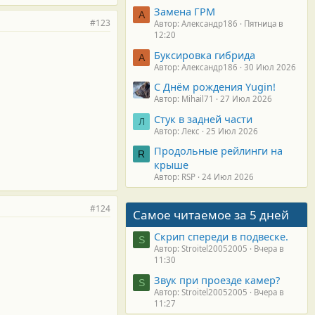
Замена ГРМ
А
#123
Автор: Александр186
Пятница в
12:20
Буксировка гибрида
А
Автор: Александр186
30 Июл 2026
С Днём рождения Yugin!
Автор: Mihail71
27 Июл 2026
Стук в задней части
Л
Автор: Лекс
25 Июл 2026
Продольные рейлинги на
R
крыше
Автор: RSP
24 Июл 2026
#124
Самое читаемое за 5 дней
Скрип спереди в подвеске.
S
Автор: Stroitel20052005
Вчера в
11:30
Звук при проезде камер?
S
Автор: Stroitel20052005
Вчера в
11:27