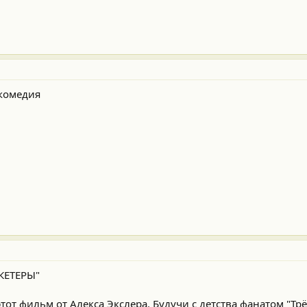
комедия
ЕТЕРЫ"
тот фильм от Алекса Экслера. Будучи с детства фанатом "Тр