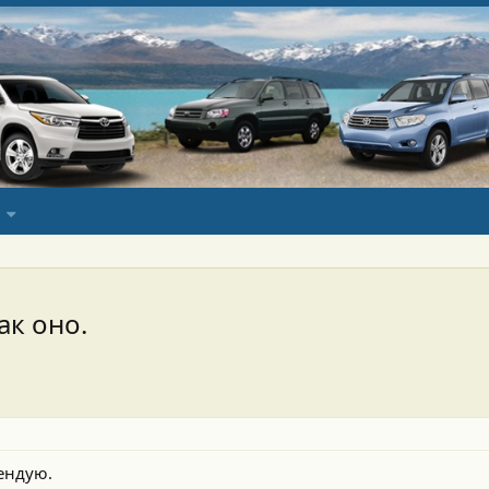
ак оно.
ендую.