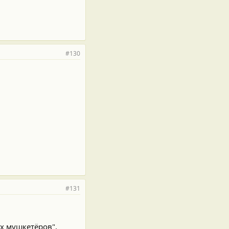
#130
#131
ёх мушкетёров",