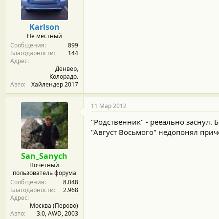
м
а
ы
л
а
Karlson
Не местный
Сообщения
899
Благодарности
144
Адрес
Денвер,
Колорадо.
Авто
Хайлендер 2017
11 Мар 2012
"Родственник" - рееально заснул. 
"Август Восьмого" недопонял при
San_Sanych
Почетный
пользователь форума
Сообщения
8.048
Благодарности
2.968
Адрес
Москва (Перово)
Авто
3.0, AWD, 2003