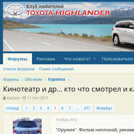
Форумы
Реклама
Что нового?
Пользователи
Список форумов
Поиск сообщений
Форумы
Обо всём
Курилка
Кинотеатр и др... кто что смотрел и к
А
Д
Karlson
11 Окт 2011
в
а
Назад
1
2
3
4
5
6
7
…
277
Вперёд
т
т
о
а
р
н
10 Мар 2012
т
а
"Оружие". Фильм неплохой, реком
е
ч