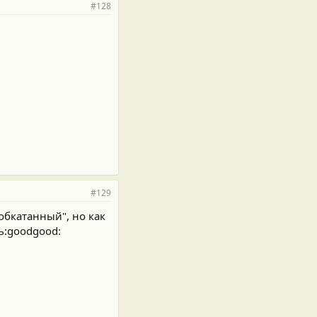
#128
#129
обкатанный", но как
ь:goodgood: