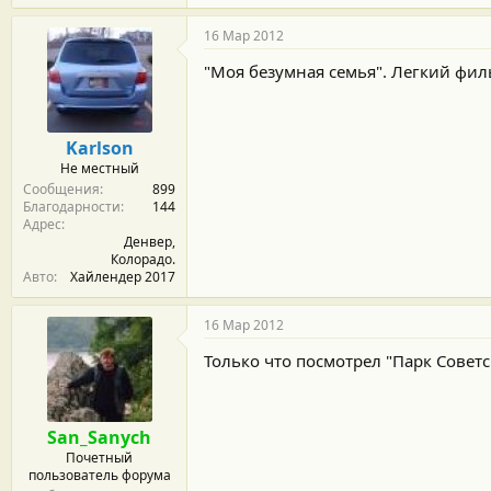
16 Мар 2012
"Моя безумная семья". Легкий филь
Karlson
Не местный
Сообщения
899
Благодарности
144
Адрес
Денвер,
Колорадо.
Авто
Хайлендер 2017
16 Мар 2012
Только что посмотрел "Парк Совет
San_Sanych
Почетный
пользователь форума