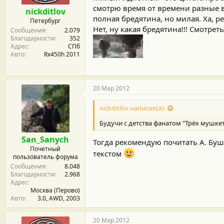
смотрю время от времени разные в
nickditlov
полная бредятина, но милая. Ха, 
Петербург
Нет, ну какая бредятина!!! Смотре
Сообщения
2.079
Благодарности
352
Адрес
СПб
Авто
Rx450h 2011
20 Мар 2012
nickditlov написал(а):
Будучи с детства фанатом "Трёх мушк
San_Sanych
Тогда рекомендую почитать А. Буш
Почетный
текстом
пользователь форума
Сообщения
8.048
Благодарности
2.968
Адрес
Москва (Перово)
Авто
3.0, AWD, 2003
20 Мар 2012