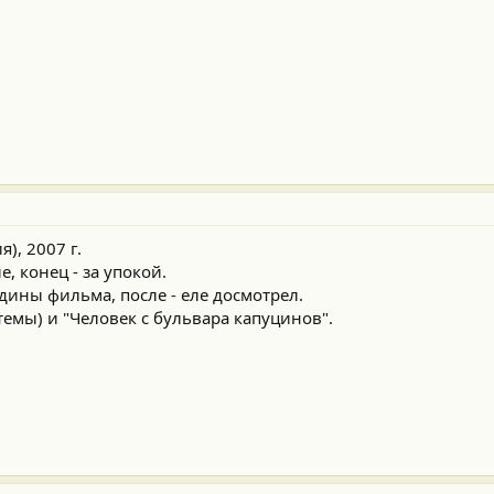
), 2007 г.
е, конец - за упокой.
ины фильма, после - еле досмотрел.
темы) и "Человек с бульвара капуцинов".