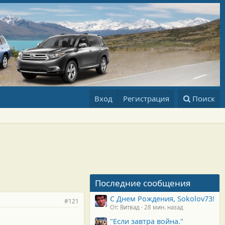
Вход
Регистрация
Поиск
Последние сообщения
С Днем Рождения, Sokolov73!
#121
От: Витвад
28 мин. назад
"Если завтра война."