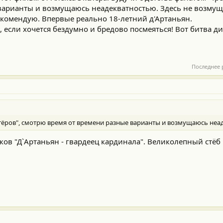
арианты и возмущаюсь неадекватностью. Здесь не возмущал
рекомендую. Впервые реально 18-летний д'Артаньян.
ть, если хочется бездумно и бредово посмеяться! Вот битва 
Последнее 
етёров", смотрю время от времени разные варианты и возмущаюсь неа
ков "Д`Артаньян - гвардеец кардинала". Великолепный стё