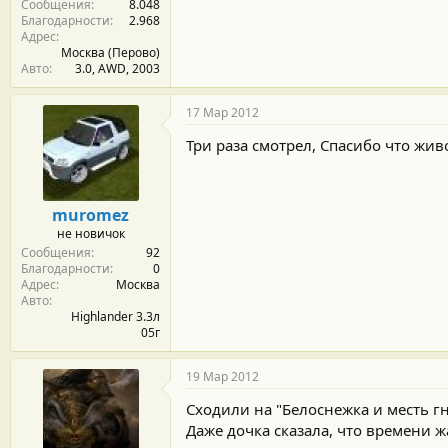
Сообщения
8.048
Благодарности
2.968
Адрес
Москва (Перово)
Авто
3.0, AWD, 2003
17 Мар 2012
Три раза смотрел, Спасибо что живой
muromez
не новичок
Сообщения
92
Благодарности
0
Адрес
Москва
Авто
Highlander 3.3л
05г
19 Мар 2012
Сходили на "Белоснежка и месть гн
Даже дочка сказала, что времени ж