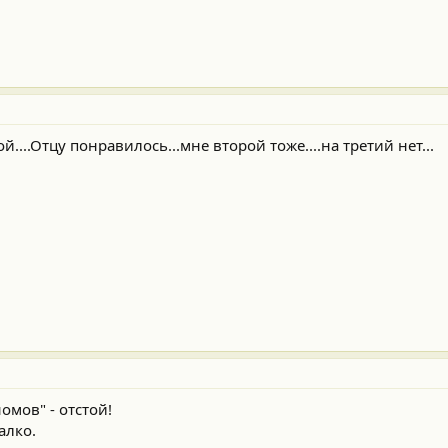
....Отцу понравилось...мне второй тоже....на третий нет...
омов" - отстой!
алко.