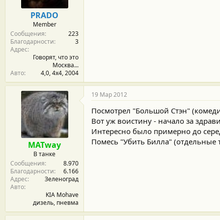
PRADO
Member
Сообщения
223
Благодарности
3
Адрес
Говорят, что это
Москва...
Авто
4,0, 4х4, 2004
19 Мар 2012
Посмотрел "Большой Стэн" (комедия
Вот уж воистину - начало за здрави
Интересно было примерно до серед
Помесь "Убить Билла" (отдельные 
MATway
В танке
Сообщения
8.970
Благодарности
6.166
Адрес
Зеленоград
Авто
KIA Mohave
дизель, пневма