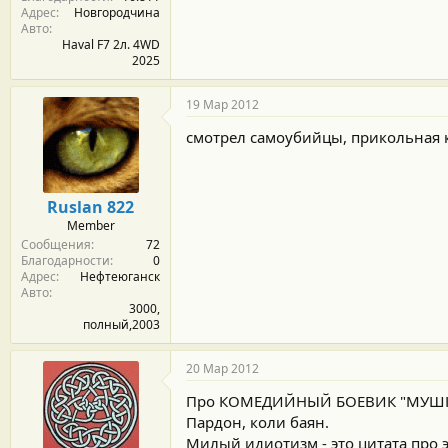
Адрес
Новгородчина
Авто
Haval F7 2л. 4WD
2025
19 Мар 2012
смотрел самоубийцы, прикольная 
Ruslan 822
Member
Сообщения
72
Благодарности
0
Адрес
Нефтеюганск
Авто
3000,
полный,2003
20 Мар 2012
Про КОМЕДИЙНЫЙ БОЕВИК "МУШК
Пардон, коли баян.
Милый идиотизм - это цитата про э