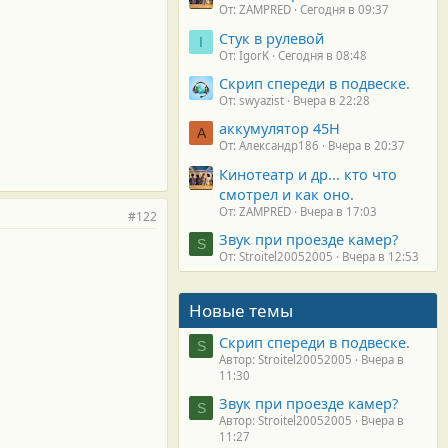
От: ZAMPRED
Сегодня в 09:37
Стук в рулевой
I
От: IgorK
Сегодня в 08:48
Скрип спереди в подвеске.
От: swyazist
Вчера в 22:28
аккумулятор 45H
А
От: Александр186
Вчера в 20:37
Кинотеатр и др... кто что
смотрел и как оно.
От: ZAMPRED
Вчера в 17:03
#122
Звук при проезде камер?
S
От: Stroitel20052005
Вчера в 12:53
Новые темы
Скрип спереди в подвеске.
S
Автор: Stroitel20052005
Вчера в
11:30
Звук при проезде камер?
S
Автор: Stroitel20052005
Вчера в
11:27