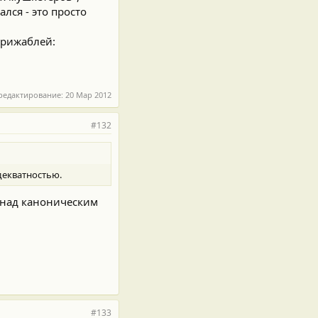
ся - это просто
дирижаблей:
редактирование:
20 Мар 2012
#132
декватностью.
б над каноническим
#133