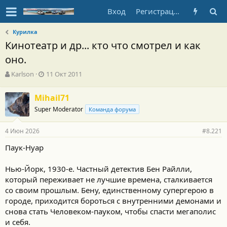
Вход
Регистрация
Курилка
Кинотеатр и др... кто что смотрел и как
оно.
А
Д
Karlson
11 Окт 2011
в
а
т
т
Mihail71
о
а
Super Moderator
р
н
Команда форума
т
а
е
ч
4 Июн 2026
#8.221
м
а
ы
л
Паук-Нуар
а
Нью-Йорк, 1930-е. Частный детектив Бен Райлли,
который переживает не лучшие времена, сталкивается
со своим прошлым. Бену, единственному супергерою в
городе, приходится бороться с внутренними демонами и
снова стать Человеком-пауком, чтобы спасти мегаполис
и себя.