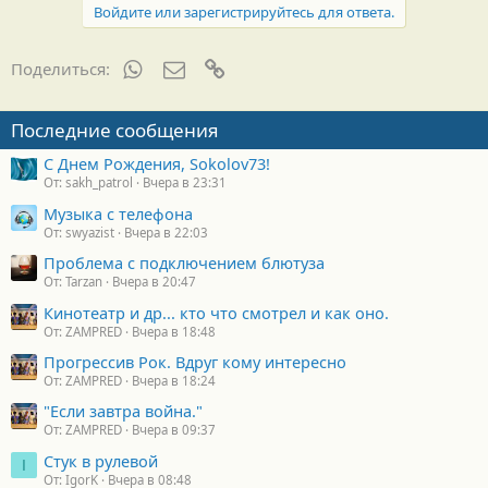
д
Войдите или зарегистрируйтесь для ответа.
а
р
н
WhatsApp
Электронная почта
Ссылка
Поделиться:
о
с
т
Последние сообщения
и
:
С Днем Рождения, Sokolov73!
От: sakh_patrol
Вчера в 23:31
Музыка с телефона
От: swyazist
Вчера в 22:03
Проблема с подключением блютуза
От: Tarzan
Вчера в 20:47
Кинотеатр и др... кто что смотрел и как оно.
От: ZAMPRED
Вчера в 18:48
Прогрессив Рок. Вдруг кому интересно
От: ZAMPRED
Вчера в 18:24
"Если завтра война."
От: ZAMPRED
Вчера в 09:37
Стук в рулевой
I
От: IgorK
Вчера в 08:48