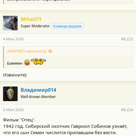
Mihail71
Super Moderator
Команда форума
4 Июн 2026
#8.223
ZAMPRED написал(а):
Баяяяян
Извините)
Владимир014
Well-Known Member
6 Июн 2026
#8.224
Фильм "Отец".
1942 год. Сибирский охотник Гавриил Собинов узнаёт,
что его сын Семен числится пропавшим без вести.