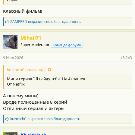
Классный фильм!
Б
ZAMPRED
выразил свою благодарность
л
а
г
Mihail71
о
Super Moderator
Команда форума
д
а
р
9 Июл 2026
#8.243
н
о
с
kuzmichC написал(а):
т
Мини-сериал " Я найду тебя" На 4+ зашел
и
:
От Netflix
А почему мини)
Вроде полноценные 8 серий
Отличный сериал и актеры
Б
kuzmichC
выразил свою благодарность
л
а
г