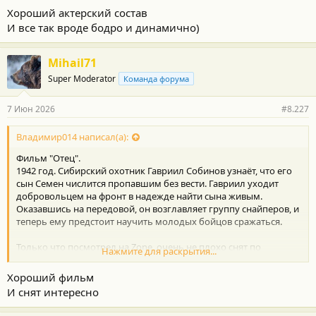
Хороший актерский состав
И все так вроде бодро и динамично)
Mihail71
Super Moderator
Команда форума
7 Июн 2026
#8.227
Владимир014 написал(а):
Фильм "Отец".
1942 год. Сибирский охотник Гавриил Собинов узнаёт, что его
сын Семен числится пропавшим без вести. Гавриил уходит
добровольцем на фронт в надежде найти сына живым.
Оказавшись на передовой, он возглавляет группу снайперов, и
теперь ему предстоит научить молодых бойцов сражаться.
Только что посмотрел на Zone. очень не плохо снят по
Нажмите для раскрытия...
современным реалиям. Сначала думал, что опять ремейк
какой то. Но нет, фильм затягивает своим сюжетом.
Хороший фильм
Рекомендую.
И снят интересно