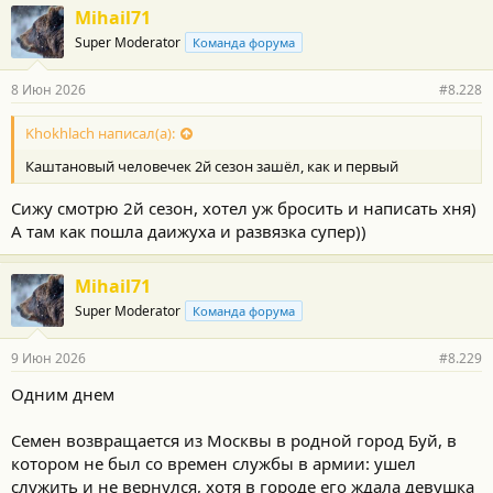
Mihail71
Super Moderator
Команда форума
8 Июн 2026
#8.228
Khokhlach написал(а):
Каштановый человечек 2й сезон зашёл, как и первый
Сижу смотрю 2й сезон, хотел уж бросить и написать хня)
А там как пошла даижуха и развязка супер))
Mihail71
Super Moderator
Команда форума
9 Июн 2026
#8.229
Одним днем
Семен возвращается из Москвы в родной город Буй, в
котором не был со времен службы в армии: ушел
служить и не вернулся, хотя в городе его ждала девушка