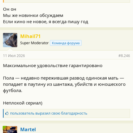
Он он
Мы же новинки обсуждаем
Если кино не новое, я всегда пишу год
Mihail71
Super Moderator
Команда форума
11 Июл 2026
#8.246
Максимальное удовольствие гарантировано
Пола — недавно пережившая развод одинокая мать —
попадает в паутину из шантажа, убийств и юношеского
футбола.
Неплохой сериал)
Б
пользователь
выразил свою благодарность
л
а
г
Martel
о