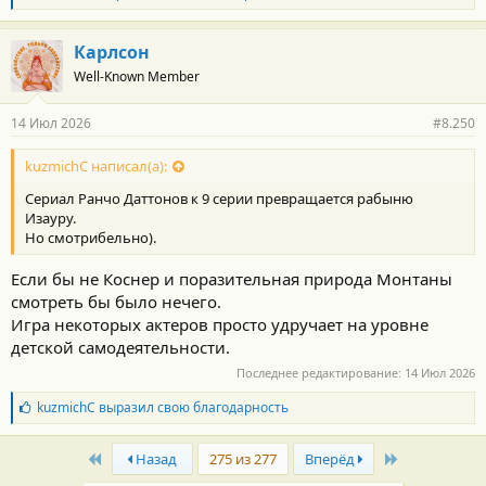
л
а
г
Карлсон
о
Well-Known Member
д
а
р
14 Июл 2026
#8.250
н
о
с
kuzmichC написал(а):
т
Сериал Ранчо Даттонов к 9 серии превращается рабыню
и
:
Изауру.
Но смотрибельно).
Если бы не Коснер и поразительная природа Монтаны
смотреть бы было нечего.
Игра некоторых актеров просто удручает на уровне
детской самодеятельности.
Последнее редактирование:
14 Июл 2026
Б
kuzmichC
выразил свою благодарность
л
а
First
Last
г
Назад
275 из 277
Вперёд
о