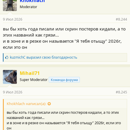
Khokhlach
о
Moderator
д
а
р
9 Июл 2026
#8.244
н
о
вы бы хоть года писали или скрин постеров кидали, а то
с
этих названий как грязи...
т
и
и в зоне и в резке он называется "Я тебя отыщу" 2026г,
:
если это он
Б
kuzmichC
выразил свою благодарность
л
а
г
Mihail71
о
Super Moderator
Команда форума
д
а
р
9 Июл 2026
#8.245
н
о
с
Khokhlach написал(а):
т
вы бы хоть года писали или скрин постеров кидали, а то этих
и
:
названий как грязи...
и в зоне и в резке он называется "Я тебя отыщу" 2026г, если это
он