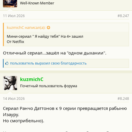
Well-Known Member
д
а
р
11 Июл 2026
#8.247
н
о
с
kuzmichC написал(а):
т
Мини-сериал " Я найду тебя" На 4+ зашел
и
:
От Netflix
Отличный сериал...зашёл на "одном дыхании".
Б
пользователь
выразил свою благодарность
л
а
г
kuzmichC
о
Почетный пользователь форума
д
а
р
14 Июл 2026
#8.248
н
о
Сериал Ранчо Даттонов к 9 серии превращается рабыню
с
Изауру.
т
и
Но смотрибельно).
: