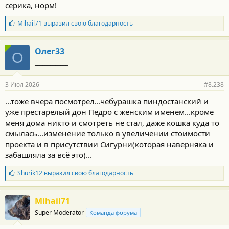
серика, норм!
Б
Mihail71
выразил свою благодарность
л
а
г
Олег33
О
о
_____________
д
а
р
3 Июл 2026
#8.238
н
о
...тоже вчера посмотрел...чебурашка пиндостанский и
с
уже престарелый дон Педро с женским именем...кроме
т
и
меня дома никто и смотреть не стал, даже кошка куда то
:
смылась...изменение только в увеличении стоимости
проекта и в присутствии Сигурни(которая наверняка и
забашляла за всё это)...
Б
Shurik12
выразил свою благодарность
л
а
г
Mihail71
о
Super Moderator
Команда форума
д
а