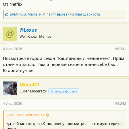
От Netflix
т
и
:
Б
ZAMPRED
,
Martel
и
Mihail71
выразили благодарность
л
а
г
@Lexus
@
о
Well-Known Member
д
а
р
4 Июл 2026
#8.241
н
о
Посмотрел второй сезон "Каштановый человечек". Прям
с
отлично зашло. Там и первый сезон вполне себе был.
т
и
Второй-лучше.
:
Mihail71
Super Moderator
Команда форума
4 Июл 2026
#8.242
ZAMPRED написал(а):
да, сейчас смотрю 4К, половину просмотрел - все в духе серика,
норм!