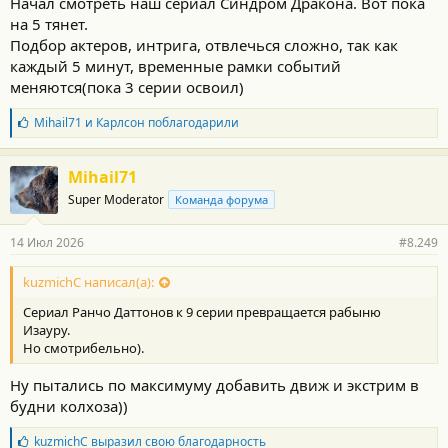
Начал смотреть наш сериал Синдром Дракона. Вот пока
на 5 тянет.
Подбор актеров, интрига, отвлечься сложно, так как
каждый 5 минут, временные рамки событий
меняются(пока 3 серии освоил)
Б
Mihail71
и
Карлсон
поблагодарили
л
а
г
Mihail71
о
Super Moderator
Команда форума
д
а
р
14 Июл 2026
#8.249
н
о
с
kuzmichC написал(а):
т
Сериал Ранчо Даттонов к 9 серии превращается рабыню
и
:
Изауру.
Но смотрибельно).
Ну пытались по максимуму добавить движ и экстрим в
будни колхоза))
Б
kuzmichC
выразил свою благодарность