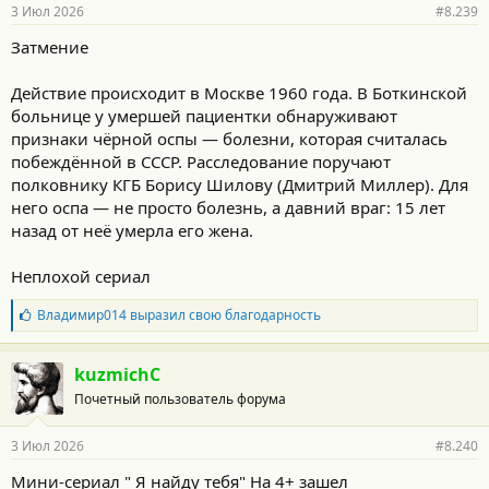
р
3 Июл 2026
#8.239
н
о
Затмение
с
т
и
Действие происходит в Москве 1960 года. В Боткинской
:
больнице у умершей пациентки обнаруживают
признаки чёрной оспы — болезни, которая считалась
побеждённой в СССР. Расследование поручают
полковнику КГБ Борису Шилову (Дмитрий Миллер). Для
него оспа — не просто болезнь, а давний враг: 15 лет
назад от неё умерла его жена.
Неплохой сериал
Б
Владимир014
выразил свою благодарность
л
а
г
kuzmichC
о
Почетный пользователь форума
д
а
р
3 Июл 2026
#8.240
н
о
Мини-сериал " Я найду тебя" На 4+ зашел
с