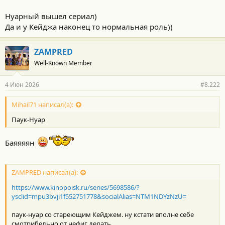
Нуарный вышел сериал)
Да и у Кейджа наконец то нормальная роль))
ZAMPRED
Well-Known Member
4 Июн 2026
#8.222
Mihail71 написал(а):
Паук-Нуар
Баяяяян
ZAMPRED написал(а):
https://www.kinopoisk.ru/series/5698586/?
ysclid=mpu3bvji1f552751778&socialAlias=NTM1NDYzNzU=
паук-нуар со стареющим Кейджем. ну кстати вполне себе
смотрибельно от нефиг делать...