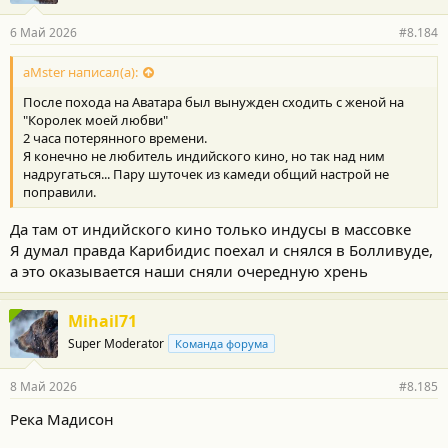
а
р
6 Май 2026
#8.184
н
о
с
aMster написал(а):
т
После похода на Аватара был вынужден сходить с женой на
и
:
"Королек моей любви"
2 часа потерянного времени.
Я конечно не любитель индийского кино, но так над ним
надругаться... Пару шуточек из камеди общий настрой не
поправили.
Да там от индийского кино только индусы в массовке
Я думал правда Карибидис поехал и снялся в Болливуде,
а это оказывается наши сняли очередную хрень
Mihail71
Super Moderator
Команда форума
8 Май 2026
#8.185
Река Мадисон