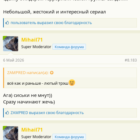
Небольшой, жестокий и интересный сериал
Б
пользователь
выразил свою благодарность
л
а
г
Mihail71
о
Super Moderator
Команда форума
д
а
р
6 Май 2026
#8.183
н
о
с
ZAMPRED написал(а):
т
и
всё как и раньше - лютый трэш
:
Ага) сиськи не мнут))
Сразу начинают жечь)
Б
ZAMPRED
выразил свою благодарность
л
а
г
Mihail71
о
Super Moderator
Команда форума
д