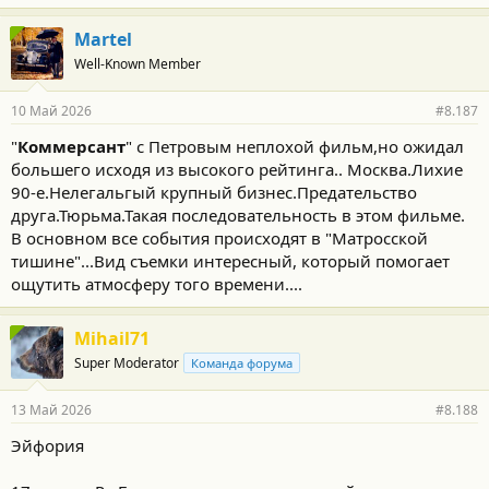
Martel
Well-Known Member
10 Май 2026
#8.187
"
Коммерсант
" с Петровым неплохой фильм,но ожидал
большего исходя из высокого рейтинга.. Москва.Лихие
90-е.Нелегальгый крупный бизнес.Предательство
друга.Тюрьма.Такая последовательность в этом фильме.
В основном все события происходят в "Матросской
тишине"...Вид съемки интересный, который помогает
ощутить атмосферу того времени....
Mihail71
Super Moderator
Команда форума
13 Май 2026
#8.188
Эйфория