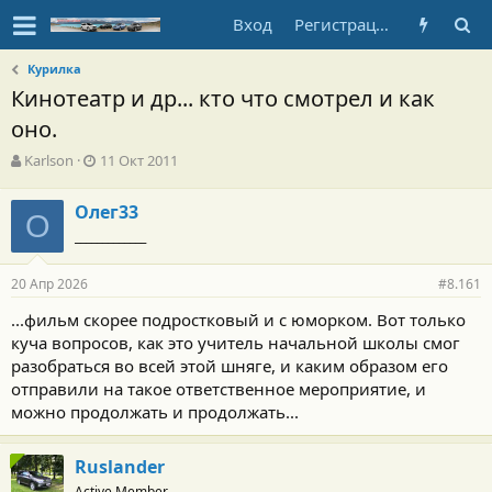
Вход
Регистрация
Курилка
Кинотеатр и др... кто что смотрел и как
оно.
А
Д
Karlson
11 Окт 2011
в
а
т
т
Олег33
о
О
а
_____________
р
н
т
а
е
ч
20 Апр 2026
#8.161
м
а
ы
л
...фильм скорее подростковый и с юморком. Вот только
а
куча вопросов, как это учитель начальной школы смог
разобраться во всей этой шняге, и каким образом его
отправили на такое ответственное мероприятие, и
можно продолжать и продолжать...
Ruslander
Active Member