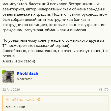
:
манипулятор, блестящий психолог, беспринципный
авантюрист, автор невероятных схем обмана граждан и
отъёма денежных средств. Под его чутким руководством
был собран целый штат «сотрудников банка» и
«сотрудников полиции», которые с раннего утра звонят
гражданам, запугивая, обманывая и вымогая.
По убедительному совету нашего румынского друга из
ТГ посмотрел этот казахский сериал)
Своеобразно, познавательно, но очень затянут конец 1го
сезона
А есть и 2й сезон)
Khokhlach
Moderator
22 Апр 2026
#8.170
Mihail71 написал(а):
Мошенники