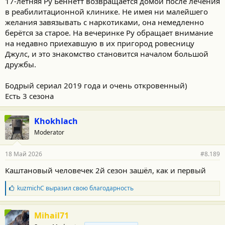
17-летняя Ру Беннетт возвращается домой после лечения
в реабилитационной клинике. Не имея ни малейшего
желания завязывать с наркотиками, она немедленно
берётся за старое. На вечеринке Ру обращает внимание
на недавно приехавшую в их пригород ровесницу
Джулс, и это знакомство становится началом большой
дружбы.
Бодрый сериал 2019 года и очень откровенный)
Есть 3 сезона
Khokhlach
Moderator
18 Май 2026
#8.189
Каштановый человечек 2й сезон зашёл, как и первый
Б
kuzmichC
выразил свою благодарность
л
а
г
Mihail71
о