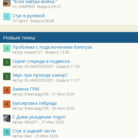
"Если завтра война."
От: ZAMPRED
Вчера в 09:37
Стук в рулевой
I
От: IgorK
Вчера в 08:48
Новые темы
Проблема с подключением блютуза
А
Автор: Азамат727
Вчера в 13:30
Скрип спереди в подвеске.
S
Автор: Stroitel20052005
Среда в 11:30
Звук при проезде камер?
S
Автор: Stroitel20052005
Среда в 11:27
Замена ГРМ
А
Автор: Александр186
31 Июл 2026
Буксировка гибрида
А
Автор: Александр186
30 Июл 2026
С Днём рождения Yugin!
Автор: Mihail71
27 Июл 2026
Стук в задней части
Л
Автор: Лекс
25 Июл 2026