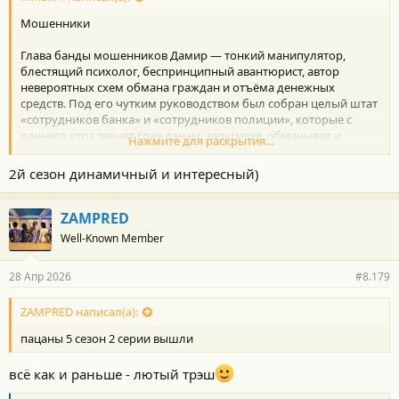
Мошенники
Глава банды мошенников Дамир — тонкий манипулятор,
блестящий психолог, беспринципный авантюрист, автор
невероятных схем обмана граждан и отъёма денежных
средств. Под его чутким руководством был собран целый штат
«сотрудников банка» и «сотрудников полиции», которые с
раннего утра звонят гражданам, запугивая, обманывая и
Нажмите для раскрытия...
вымогая.
2й сезон динамичный и интересный)
По убедительному совету нашего румынского друга из ТГ
посмотрел этот казахский сериал)
Своеобразно, познавательно, но очень затянут конец 1го
ZAMPRED
сезона
Well-Known Member
А есть и 2й сезон)
28 Апр 2026
#8.179
ZAMPRED написал(а):
пацаны 5 сезон 2 серии вышли
всё как и раньше - лютый трэш