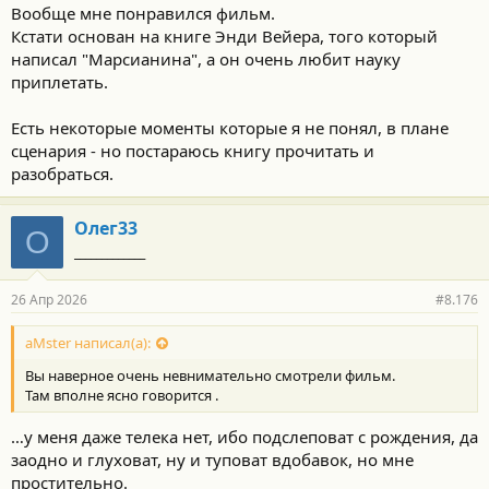
Вообще мне понравился фильм.
Кстати основан на книге Энди Вейера, того который
написал "Марсианина", а он очень любит науку
приплетать.
Есть некоторые моменты которые я не понял, в плане
сценария - но постараюсь книгу прочитать и
разобраться.
Олег33
О
_____________
26 Апр 2026
#8.176
aMster написал(а):
Вы наверное очень невнимательно смотрели фильм.
Там вполне ясно говорится .
…у меня даже телека нет, ибо подслеповат с рождения, да
заодно и глуховат, ну и туповат вдобавок, но мне
простительно.