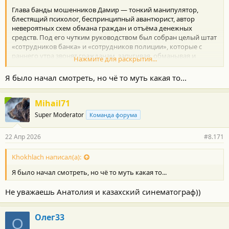
Глава банды мошенников Дамир — тонкий манипулятор,
блестящий психолог, беспринципный авантюрист, автор
невероятных схем обмана граждан и отъёма денежных
средств. Под его чутким руководством был собран целый штат
«сотрудников банка» и «сотрудников полиции», которые с
раннего утра звонят гражданам, запугивая, обманывая и
Нажмите для раскрытия...
вымогая.
Я было начал смотреть, но чё то муть какая то...
По убедительному совету нашего румынского друга из ТГ
посмотрел этот казахский сериал)
Своеобразно, познавательно, но очень затянут конец 1го
Mihail71
сезона
Super Moderator
Команда форума
А есть и 2й сезон)
22 Апр 2026
#8.171
Khokhlach написал(а):
Я было начал смотреть, но чё то муть какая то...
Не уважаешь Анатолия и казахский синематограф))
Олег33
О
_____________