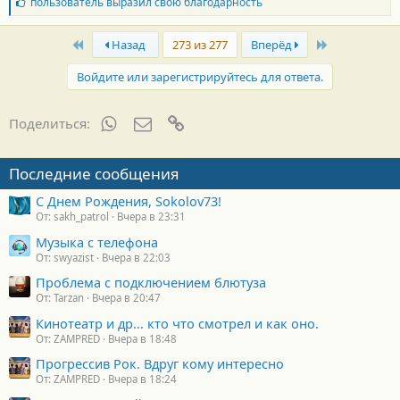
Б
пользователь
выразил свою благодарность
л
а
First
Last
г
Назад
273 из 277
Вперёд
о
д
Войдите или зарегистрируйтесь для ответа.
а
р
н
WhatsApp
Электронная почта
Ссылка
Поделиться:
о
с
т
Последние сообщения
и
:
С Днем Рождения, Sokolov73!
От: sakh_patrol
Вчера в 23:31
Музыка с телефона
От: swyazist
Вчера в 22:03
Проблема с подключением блютуза
От: Tarzan
Вчера в 20:47
Кинотеатр и др... кто что смотрел и как оно.
От: ZAMPRED
Вчера в 18:48
Прогрессив Рок. Вдруг кому интересно
От: ZAMPRED
Вчера в 18:24