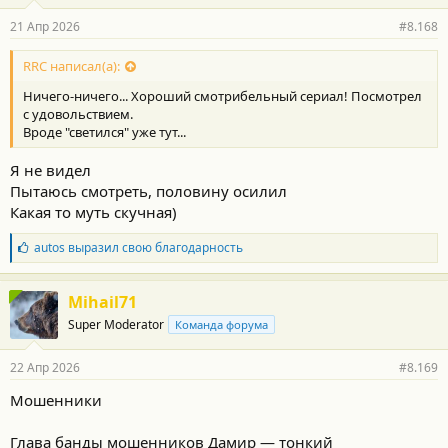
21 Апр 2026
#8.168
RRC написал(а):
Ничего-ничего... Хороший смотрибельный сериал! Посмотрел
с удовольствием.
Вроде "светился" уже тут...
Я не видел
Пытаюсь смотреть, половину осилил
Какая то муть скучная)
Б
autos
выразил свою благодарность
л
а
г
Mihail71
о
Super Moderator
Команда форума
д
а
р
22 Апр 2026
#8.169
н
о
Мошенники
с
т
и
Глава банды мошенников Дамир — тонкий