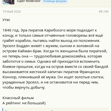
Super Moderator
Команда форума
д
а
р
19 Май 2026
#8.190
н
о
Утес
с
т
и
1846 год. Эра пиратов Карибского моря подходит к
:
концу, и только самые отчаянные головорезы всё ещё
грабят корабли, пытаясь найти выход из положения.
Эрселл Бодден живёт с мужем, сыном и золовкой на
острове Кайман-Брак. Когда-то женщина была пираткой,
но теперь она — трудолюбивая домохозяйка, которая
заботится о семье. Однако ей приходится вспомнить
боевое прошлое, когда на остров вместе со своей бандой
высаживается жестокий капитан пиратов Франциско
Коннор, пленивший её мужа. Он ищет золотые слитки,
украденные Эрселл, и не остановится ни перед чем,
чтобы вернуть добычу.
Классный фильм
А рейтинг не большой)