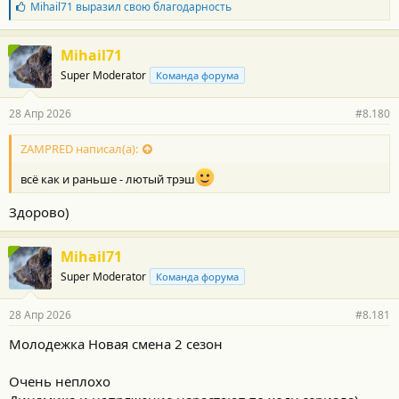
Б
Mihail71
выразил свою благодарность
л
а
г
Mihail71
о
Super Moderator
Команда форума
д
а
р
28 Апр 2026
#8.180
н
о
с
ZAMPRED написал(а):
т
и
всё как и раньше - лютый трэш
:
Здорово)
Mihail71
Super Moderator
Команда форума
28 Апр 2026
#8.181
Молодежка Новая смена 2 сезон
Очень неплохо