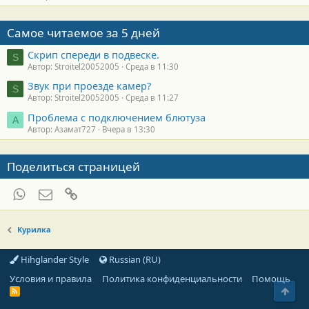
Самое читаемое за 5 дней
Скрип спереди в подвеске.
S
Автор: Stroitel20052005
Среда в 11:30
Звук при проезде камер?
S
Автор: Stroitel20052005
Среда в 11:27
Проблема с подключением блютуза
А
Автор: Азамат727
Вчера в 13:30
Поделиться страницей
WhatsApp
Электронная почта
Ссылка
Курилка
Hihglander Style
Russian (RU)
Условия и правила
Политика конфиденциальности
Помощь
Свер
R
S