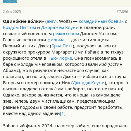
2 Дек 2025
#7.896
Одино́кие во́лки
» (
англ.
Wolfs) —
комедийный
боевик
с
Брэдом Питтом
и
Джорджем Клуни
в главной роли,
созданный известным
режиссёром
Джоном Уоттсом.
Главные персонажи
фильма
— два чистильщика.
Первый из них, Джек (
Брэд Питт
), получает вызов от
окружного прокурора Маргарет (Эми Райан) в пентхауз
роскошного отеля в
Нью-Йорке
. Она познакомилась в
баре с молодым человеком, которого звали
Кид
(Остин
Абрамс), но в результате несчастного случая, как
полагают, он погиб, задача Джека — избавиться от трупа.
Вторым в номер приходит Ник (
Джордж Клуни
), которого
вызвал владелец отеля.(там наоборот, но это не важно)
Однако, вскоре выясняется, что юноша на самом деле
жив. Теперь двум чистильщикам, представляющим
разные подходы к своей работе, предстоит поработать
вместе над одной задачей
[1]
.
Забавный фильм 2024г.на вечер зайдет, ещё порадовало