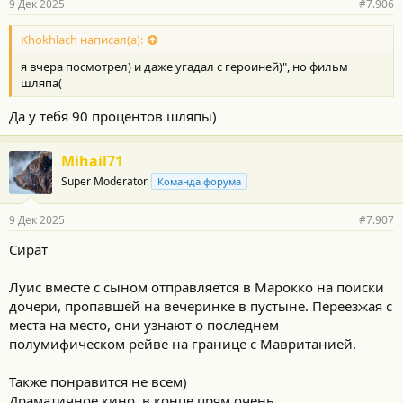
9 Дек 2025
#7.906
Khokhlach написал(а):
я вчера посмотрел) и даже угадал с героиней)", но фильм
шляпа(
Да у тебя 90 процентов шляпы)
Mihail71
Super Moderator
Команда форума
9 Дек 2025
#7.907
Сират
Луис вместе с сыном отправляется в Марокко на поиски
дочери, пропавшей на вечеринке в пустыне. Переезжая с
места на место, они узнают о последнем
полумифическом рейве на границе с Мавританией.
Также понравится не всем)
Драматичное кино, в конце прям очень