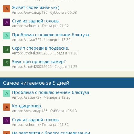
Живет своей жизнью )
А
Автор: Александр186
Суббота в 06:03
Стук из задней головы
A
Автор: avchumik
Пятница в 21:32
Проблема с подключением блютуза
А
Автор: Азамат727
Четверг в 13:30
Скрип спереди в подвеске.
S
Автор: Stroitel20052005
Среда в 11:30
Звук при проезде камер?
S
Автор: Stroitel20052005
Среда в 11:27
Самое читаемое за 5 дней
Проблема с подключением блютуза
А
Автор: Азамат727
Четверг в 13:30
Кондиционер.
А
Автор: Александр186
Суббота в 06:13
Стук из задней головы
A
Автор: avchumik
Пятница в 21:32
Не заводится с брелка сигнализации