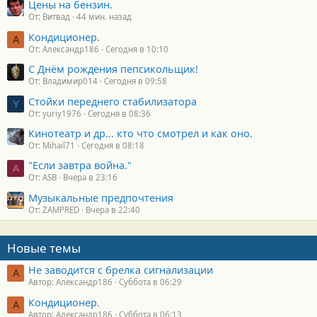
Цены на бензин.
От: Витвад
44 мин. назад
Кондиционер.
А
От: Александр186
Сегодня в 10:10
С Днём рождения пепсикольщик!
От: Владимир014
Сегодня в 09:58
Стойки переднего стабилизатора
Y
От: yuriy1976
Сегодня в 08:36
Кинотеатр и др... кто что смотрел и как оно.
От: Mihail71
Сегодня в 08:18
"Если завтра война."
A
От: ASB
Вчера в 23:16
Музыкальные предпочтения
От: ZAMPRED
Вчера в 22:40
Новые темы
Не заводится с брелка сигнализации
А
Автор: Александр186
Суббота в 06:29
Кондиционер.
А
Автор: Александр186
Суббота в 06:13