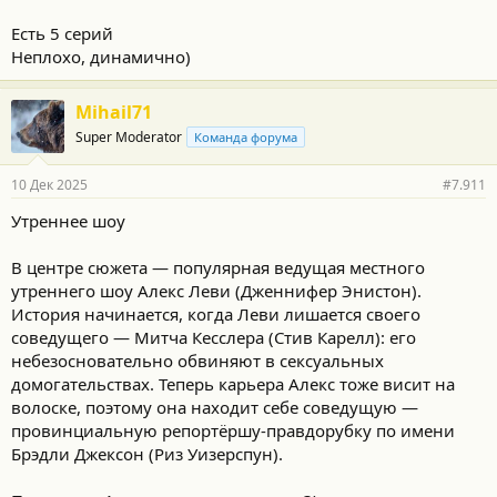
Есть 5 серий
Неплохо, динамично)
Mihail71
Super Moderator
Команда форума
10 Дек 2025
#7.911
Утреннее шоу
В центре сюжета — популярная ведущая местного
утреннего шоу Алекс Леви (Дженнифер Энистон).
История начинается, когда Леви лишается своего
соведущего — Митча Кесслера (Стив Карелл): его
небезосновательно обвиняют в сексуальных
домогательствах. Теперь карьера Алекс тоже висит на
волоске, поэтому она находит себе соведущую —
провинциальную репортёршу-правдорубку по имени
Брэдли Джексон (Риз Уизерспун).