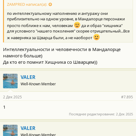
ZAMPRED написал(а):
по интеллектуальному наполнению и антуражу они
приблизительно на одном уровне, в Мандалорце персонажи
просто поближе к нам, человекам
да и образ "хищника"
для условного "нашего поколения" скорее отрицательный...Все
ж наверняка за Щварца были, а не наоборот
Интеллектуальности и человечности в Мандалорце
намного больше)
Да кто его помнит Хищника со Шварцем))
VALER
Well-Known Member
2 Дек 2025
#7.895
1
Последнее редактирование:
2 Дек 2025
VALER
Well-Known Member