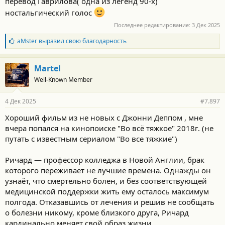
перевод Гаврилова( одна из легенд 90-х)
ностальгический голос
Последнее редактирование:
3 Дек 2025
Б
aMster
выразил свою благодарность
л
а
г
Martel
о
Well-Known Member
д
а
р
4 Дек 2025
#7.897
н
о
Хороший фильм из не новых с Джонни Деппом , мне
с
вчера попался на кинопоиске "Во всё тяжкое" 2018г. (не
т
и
путать с известным сериалом "Во все тяжкие")
:
Ричард — профессор колледжа в Новой Англии, брак
которого переживает не лучшие времена. Однажды он
узнаёт, что смертельно болен, и без соответствующей
медицинской поддержки жить ему осталось максимум
полгода. Отказавшись от лечения и решив не сообщать
о болезни никому, кроме близкого друга, Ричард
кардинально меняет свой образ жизни.