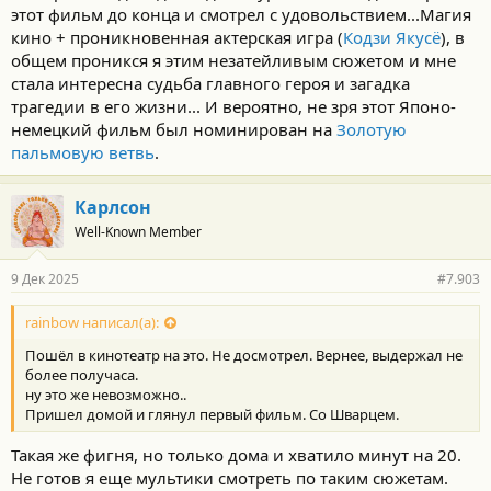
этот фильм до конца и смотрел с удовольствием...Магия
кино + проникновенная актерская игра (
Кодзи Якусё
), в
общем проникся я этим незатейливым сюжетом и мне
стала интересна судьба главного героя и загадка
трагедии в его жизни... И вероятно, не зря этот Японо-
немецкий фильм был номинирован на
Золотую
пальмовую ветвь
.
Карлсон
Well-Known Member
9 Дек 2025
#7.903
rainbow написал(а):
Пошёл в кинотеатр на это. Не досмотрел. Вернее, выдержал не
более получаса.
ну это же невозможно..
Пришел домой и глянул первый фильм. Со Шварцем.
Такая же фигня, но только дома и хватило минут на 20.
Не готов я еще мультики смотреть по таким сюжетам.