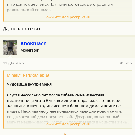
ни о каких мальчиках. Так начинается самый страшный
родительский кошмар.
Нажмите для раскрытия...
Неплохая детективная драма
Немного подзатянуто)
Да, неплох серик
Khokhlach
Moderator
11 Дек 2025
#7.915
Mihail71 написал(а):
Чудовище внутри меня
Спустя несколько лет после гибели сына известная
писательница Агата Виггс всё ещё не оправилась от потери.
Женщина живёт в одиночестве в большом доме и почти не
пишет. Неожиданно у неё появляется идея для новой книги,
когда соседний дом покупает Найл Джарвис, влиятельный
магнат недвижимости, который подозревался в убийстве жены.
Нажмите для раскрытия...
Одновременно очарованная и напуганная новым соседом,
Агата начинает собственное расследование исчезновения