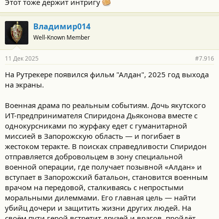
Этот тоже держит интригу
жены Найла.
Хороший триллер, хорошие актеры)
Владимир014
Немного нудноват в начале, но потом идет веселее)
Well-Known Member
11 Дек 2025
#7.916
На Рутрекере появился фильм "Алдан", 2025 год выхода
на экраны.
Военная драма по реальным событиям. Дочь якутского
ИТ-предпринимателя Спиридона Дьяконова вместе с
однокурсниками по журфаку едет с гуманитарной
миссией в Запорожскую область — и погибает в
жестоком теракте. В поисках справедливости Спиридон
отправляется добровольцем в зону специальной
военной операции, где получает позывной «Алдан» и
вступает в Запорожский батальон, становится военным
врачом на передовой, сталкиваясь с непростыми
моральными дилеммами. Его главная цель — найти
убийц дочери и защитить жизни других людей. На
своём пути герой встретит друзей и врагов, пройдёт