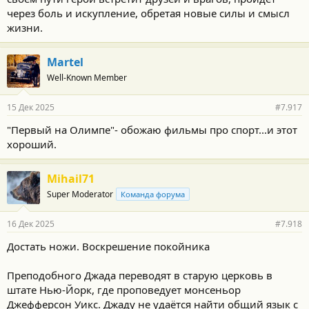
через боль и искупление, обретая новые силы и смысл
жизни.
Martel
Well-Known Member
15 Дек 2025
#7.917
"Первый на Олимпе"- обожаю фильмы про спорт...и этот
хороший.
Mihail71
Super Moderator
Команда форума
16 Дек 2025
#7.918
Достать ножи. Воскрешение покойника
Преподобного Джада переводят в старую церковь в
штате Нью-Йорк, где проповедует монсеньор
Джефферсон Уикс. Джаду не удаётся найти общий язык с