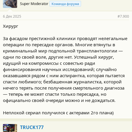
Super Moderator
Команда форума
д
а
р
6 Дек 2025
#7.900
н
о
Хирург
с
т
и
За фасадом престижной клиники проводят нелегальные
:
операции по пересадке органов. Многие втянуты в
криминальный мир подпольной трансплантологии —
одни по своей воле, другие нет. Успешный хирург,
идущий на компромиссы с совестью ради
финансирования научных исследований; случайно
оказавшаяся рядом с ним аспирантка, которая пытается
спасти любимого; безбашенная журналистка, которой
нечего терять после получения смертельного диагноза
— теперь ее может спасти только пересадка, но
официально своей очереди можно и не дождаться.
Неплохой сериал получился с актерами 2го плана)
TRUCK177