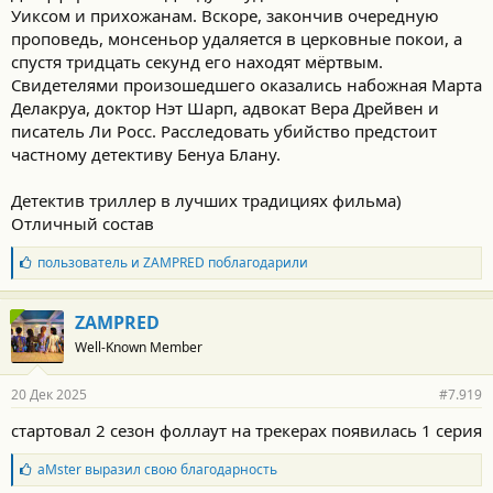
Уиксом и прихожанам. Вскоре, закончив очередную
проповедь, монсеньор удаляется в церковные покои, а
спустя тридцать секунд его находят мёртвым.
Свидетелями произошедшего оказались набожная Марта
Делакруа, доктор Нэт Шарп, адвокат Вера Дрейвен и
писатель Ли Росс. Расследовать убийство предстоит
частному детективу Бенуа Блану.
Детектив триллер в лучших традициях фильма)
Отличный состав
Б
пользователь
и
ZAMPRED
поблагодарили
л
а
г
ZAMPRED
о
Well-Known Member
д
а
р
20 Дек 2025
#7.919
н
о
стартовал 2 сезон фоллаут на трекерах появилась 1 серия
с
т
Б
aMster
выразил свою благодарность
и
л
: