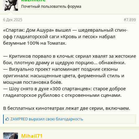
Почетный пользователь форума
6 Дек 2025
#7.899
«Спартак: Дом Ашура» вышел — шедевральный спин-
офф гладиаторской саги «Кровь и песок» набрал
безумные 100% на Томатах.
— Критиков порвало в клочья: сериал хвалят за жестокие
бои, плотную драму и щедрую порцию… обнажёнки.
— Визуально проект напоминает поздние сезоны
оригинала: насыщенные цвета, фирменный стиль и
мощная постановка боёв.
— Шоу снято в духе «300 спартанцев»: старое доброе
гладиаторское рубилово с откровенными сценами.
В бесплатных кинотеатрах лежат две серии, включаем.
Б
ZAMPRED
выразил свою благодарность
л
а
г
Mihail71
о