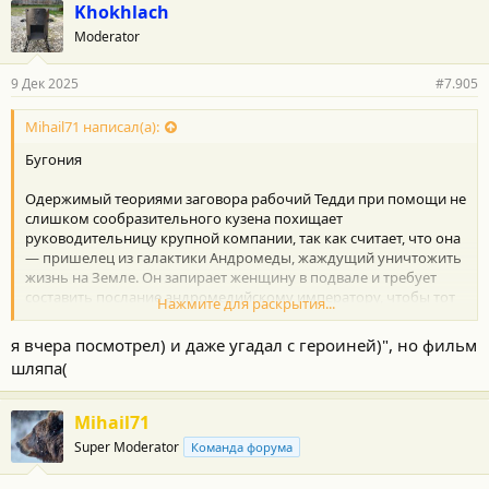
Khokhlach
Moderator
9 Дек 2025
#7.905
Mihail71 написал(а):
Бугония
Одержимый теориями заговора рабочий Тедди при помощи не
слишком сообразительного кузена похищает
руководительницу крупной компании, так как считает, что она
— пришелец из галактики Андромеды, жаждущий уничтожить
жизнь на Земле. Он запирает женщину в подвале и требует
составить послание андромедийскому императору, чтобы тот
Нажмите для раскрытия...
принял Тедди на своем корабле и обсудил с ним план ухода
инопланетян с нашей зелёной планеты.
я вчера посмотрел) и даже угадал с героиней)", но фильм
шляпа(
Кино зайдет не всем)
Хотя отзывы и рейтинг очень хорошие)
Mihail71
Super Moderator
Команда форума