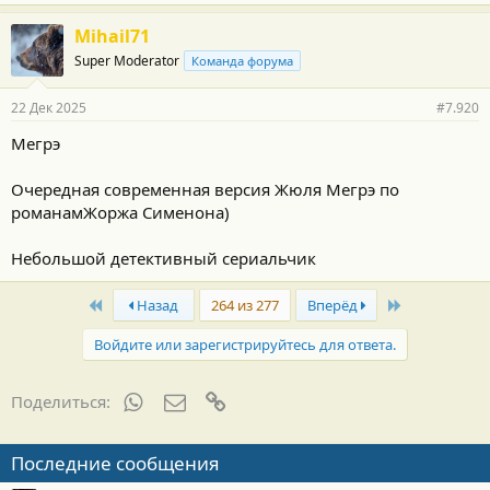
а
г
Mihail71
о
Super Moderator
Команда форума
д
а
р
22 Дек 2025
#7.920
н
о
Мегрэ
с
т
и
Очередная современная версия Жюля Мегрэ по
:
романамЖоржа Сименона)
Небольшой детективный сериальчик
First
Last
Назад
264 из 277
Вперёд
Войдите или зарегистрируйтесь для ответа.
WhatsApp
Электронная почта
Ссылка
Поделиться:
Последние сообщения