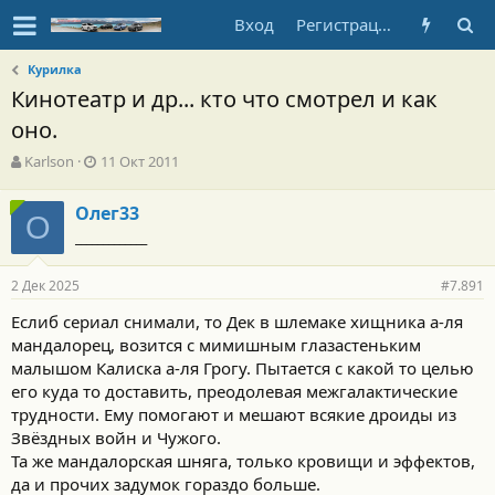
Вход
Регистрация
Курилка
Кинотеатр и др... кто что смотрел и как
оно.
А
Д
Karlson
11 Окт 2011
в
а
т
т
Олег33
о
О
а
_____________
р
н
т
а
е
ч
2 Дек 2025
#7.891
м
а
ы
л
Еслиб сериал снимали, то Дек в шлемаке хищника а-ля
а
мандалорец, возится с мимишным глазастеньким
малышом Калиска а-ля Грогу. Пытается с какой то целью
его куда то доставить, преодолевая межгалактические
трудности. Ему помогают и мешают всякие дроиды из
Звёздных войн и Чужого.
Та же мандалорская шняга, только кровищи и эффектов,
да и прочих задумок гораздо больше.