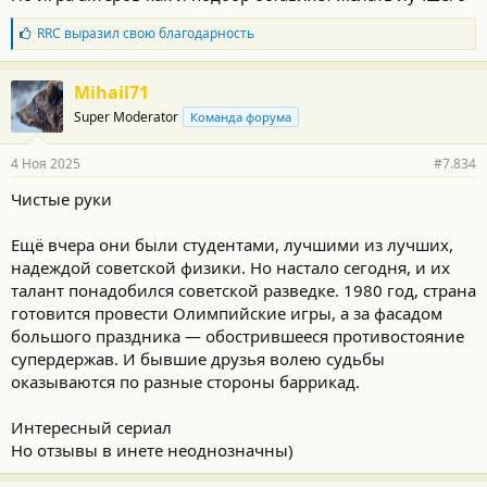
Б
RRC
выразил свою благодарность
л
а
г
Mihail71
о
Super Moderator
Команда форума
д
а
р
4 Ноя 2025
#7.834
н
о
Чистые руки
с
т
и
Ещё вчера они были студентами, лучшими из лучших,
:
надеждой советской физики. Но настало сегодня, и их
талант понадобился советской разведке. 1980 год, страна
готовится провести Олимпийские игры, а за фасадом
большого праздника — обострившееся противостояние
супердержав. И бывшие друзья волею судьбы
оказываются по разные стороны баррикад.
Интересный сериал
Но отзывы в инете неоднозначны)