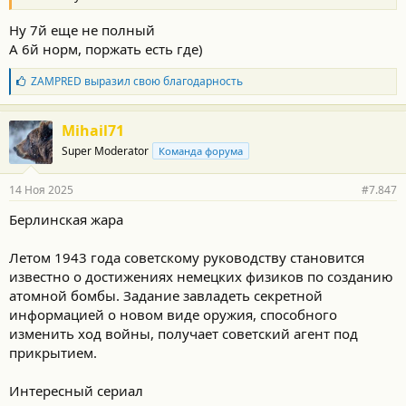
Ну 7й еще не полный
А 6й норм, поржать есть где)
Б
ZAMPRED
выразил свою благодарность
л
а
г
Mihail71
о
Super Moderator
Команда форума
д
а
р
14 Ноя 2025
#7.847
н
о
Берлинская жара
с
т
и
Летом 1943 года советскому руководству становится
:
известно о достижениях немецких физиков по созданию
атомной бомбы. Задание завладеть секретной
информацией о новом виде оружия, способного
изменить ход войны, получает советский агент под
прикрытием.
Интересный сериал