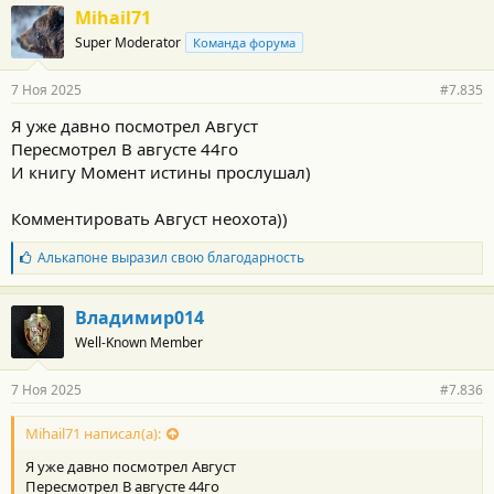
Mihail71
Super Moderator
Команда форума
7 Ноя 2025
#7.835
Я уже давно посмотрел Август
Пересмотрел В августе 44го
И книгу Момент истины прослушал)
Комментировать Август неохота))
Б
Алькапоне
выразил свою благодарность
л
а
г
Владимир014
о
Well-Known Member
д
а
р
7 Ноя 2025
#7.836
н
о
с
Mihail71 написал(а):
т
Я уже давно посмотрел Август
и
:
Пересмотрел В августе 44го