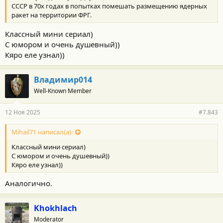
СССР в 70х годах в попытках помешать размещению ядерных
ракет на территории ФРГ.
Классный мини сериал)
С юмором и очень душевный))
Кяро еле узнал))
Владимир014
Well-Known Member
12 Ноя 2025
#7.843
Mihail71 написал(а):
Классный мини сериал)
С юмором и очень душевный))
Кяро еле узнал))
Аналогично.
Khokhlach
Moderator