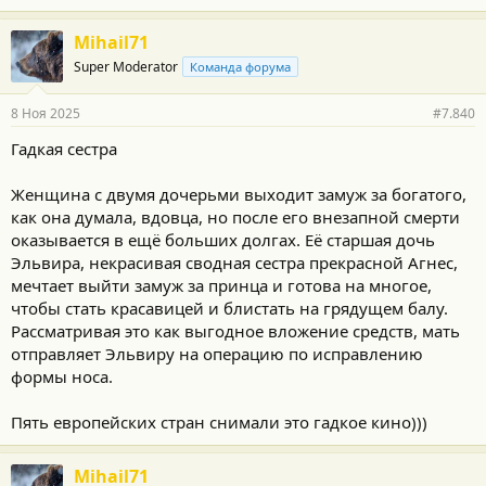
а
г
Mihail71
о
Super Moderator
Команда форума
д
а
р
8 Ноя 2025
#7.840
н
о
Гадкая сестра
с
т
и
Женщина с двумя дочерьми выходит замуж за богатого,
:
как она думала, вдовца, но после его внезапной смерти
оказывается в ещё больших долгах. Её старшая дочь
Эльвира, некрасивая сводная сестра прекрасной Агнес,
мечтает выйти замуж за принца и готова на многое,
чтобы стать красавицей и блистать на грядущем балу.
Рассматривая это как выгодное вложение средств, мать
отправляет Эльвиру на операцию по исправлению
формы носа.
Пять европейских стран снимали это гадкое кино)))
Mihail71