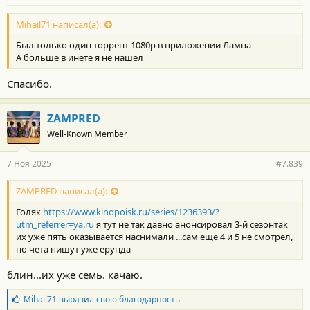
Mihail71 написал(а):
Был только один торрент 1080р в приложении Лампа
А больше в инете я не нашел
Спасибо.
ZAMPRED
Well-Known Member
7 Ноя 2025
#7.839
ZAMPRED написал(а):
Голяк
https://www.kinopoisk.ru/series/1236393/?
utm_referrer=ya.ru
я тут не так давно анонсировал 3-й сезонтак
их уже пять оказывается наснимали ...сам еще 4 и 5 не смотрел,
но чета пишут уже ерунда
блин...их уже семь. качаю.
Б
Mihail71
выразил свою благодарность
л