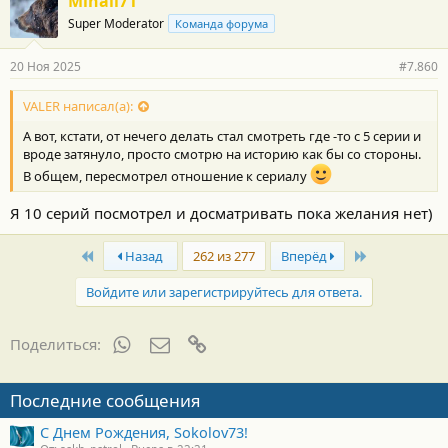
Mihail71
Super Moderator
Команда форума
20 Ноя 2025
#7.860
VALER написал(а):
А вот, кстати, от нечего делать стал смотреть где -то с 5 серии и
вроде затянуло, просто смотрю на историю как бы со стороны.
В общем, пересмотрел отношение к сериалу
Я 10 серий посмотрел и досматривать пока желания нет)
First
Last
Назад
262 из 277
Вперёд
Войдите или зарегистрируйтесь для ответа.
WhatsApp
Электронная почта
Ссылка
Поделиться:
Последние сообщения
С Днем Рождения, Sokolov73!