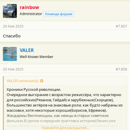
rainbow
Administrator
Команда форума
20 Ноя 2025
#7.857
Спасибо
VALER
Well-Known Member
20 Ноя 2025
#7.858
VALER написал(а):
Хроники Русской революции.
Очередное выгорание с возрастом режиссёра, что характерно
для российских(Рязанов, Гайдай) и зарубежных(Скорцезе),
большинство актёров на знаковые роли, как будто набраны из
массовки, хотя некоторые хороши(Борисов, Ефремов).
Жандармы беспомощны, как немцы в старых советских
фильмах.В целом очередная трактовка истории(Ленин уже
прямо берёт деньги от немцев, Распутин почти патриот ну и
Нажмите для раскрытия...