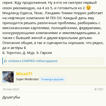
серия. Жду продолжения. Ну а кто не смотрел первый
сезон рекомендую, на 4 из 5, и готовиться ко 2
Мидленд-Одесса, Техас. Лэндмен Томми Норрис работает
на нефтяную компанию M-TEX Oil. Каждый день ему
приходится решать различные проблемы, разбираясь с
мексиканскими картелями, полицейскими, федералами,
конкурирующими компаниями и землевладельцами, а
также с бывшей женой и двумя взрослыми детьми.
Описание общее, а так и сценаристы хорошие, что редко,
да и актёры Б
Б. Торнтон, Д. Мур. Э. Гарсия
Б
rainbow
и
ZAMPRED
поблагодарили
л
а
г
Mihail71
о
Super Moderator
Команда форума
д
а
р
18 Ноя 2025
#7.851
н
о
Душегубы
с
т