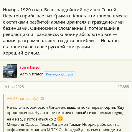
Ноябрь 1920 года. Белогвардейский офицер Сергей
Нератов прибывает из Крыма в Константинополь вместе
с остатками разбитой армии Врангеля и гражданскими
беженцами. Одинокий и сломленный, потерявший в
революцию и Гражданскую войну абсолютно всё —
армия разгромлена, жена и дети погибли — Нератов
становится во главе русской эмиграции.
Хороший фильм.
rainbow
Administrator
Команда форума
19 Ноя 2025
#7.855
VALER написал(а):
Начался второй сезон Лэндмен, вышла пока первая серия. Жду
продолжения. Ну а кто не смотрел первый сезон рекомендую,
на 4 из 5, и готовиться ко 2
Мидленд-Одесса, Техас. Лэндмен Томми Норрис работает на
нефтяную компанию M-TEX Oil. Каждый день ему приходится