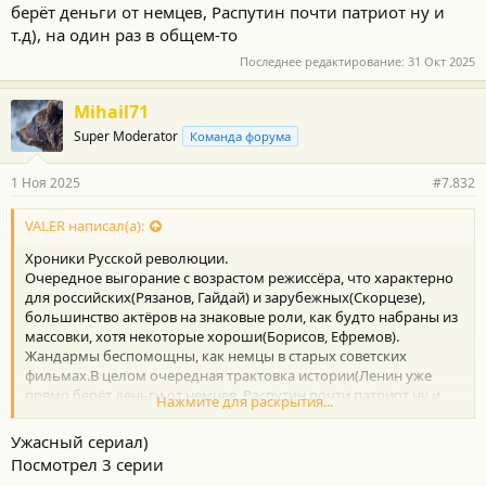
берёт деньги от немцев, Распутин почти патриот ну и
т.д), на один раз в общем-то
Последнее редактирование:
31 Окт 2025
Mihail71
Super Moderator
Команда форума
1 Ноя 2025
#7.832
VALER написал(а):
Хроники Русской революции.
Очередное выгорание с возрастом режиссёра, что характерно
для российских(Рязанов, Гайдай) и зарубежных(Скорцезе),
большинство актёров на знаковые роли, как будто набраны из
массовки, хотя некоторые хороши(Борисов, Ефремов).
Жандармы беспомощны, как немцы в старых советских
фильмах.В целом очередная трактовка истории(Ленин уже
прямо берёт деньги от немцев, Распутин почти патриот ну и
Нажмите для раскрытия...
т.д), на один раз в общем-то
Ужасный сериал)
Посмотрел 3 серии