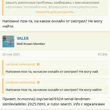
решать различные проблемы, разбираясь с мексиканскими
картелями, полицейскими, федералами, конкурирующими
компаниями и землевладельцами, а также с бывшей женой и
Нажмите для раскрытия...
двумя взрослыми детьми.
Описание общее, а так и сценаристы хорошие, что редко, да и
Напомни пож-та, на каком онлайн кт смотрел? Не могу
актёры Б
найти
Б. Торнтон, Д. Мур. Э. Гарсия
VALER
Well-Known Member
20 Ноя 2025
#7.856
rainbow написал(а):
Напомни пож-та, на каком онлайн кт смотрел? Не могу най
rainbow написал(а):
Напомни пож-та, на каком онлайн кт смотрел? Не могу найти
Привет, tv.monna2.top/serial/9324-serial-lendmen-
zemlevladelec-2025.html, и rutor-search. info с зеркалками