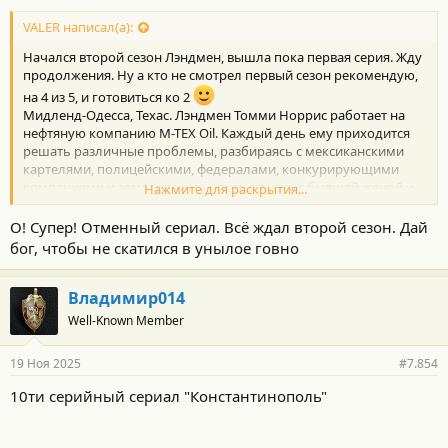
VALER написал(а):
Начался второй сезон Лэндмен, вышла пока первая серия. Жду
продолжения. Ну а кто не смотрел первый сезон рекомендую,
на 4 из 5, и готовиться ко 2
Мидленд-Одесса, Техас. Лэндмен Томми Норрис работает на
нефтяную компанию M-TEX Oil. Каждый день ему приходится
решать различные проблемы, разбираясь с мексиканскими
картелями, полицейскими, федералами, конкурирующими
компаниями и землевладельцами, а также с бывшей женой и
Нажмите для раскрытия...
двумя взрослыми детьми.
Описание общее, а так и сценаристы хорошие, что редко, да и
О! Супер! Отменный сериал. Всё ждал второй сезон. Дай
актёры Б
бог, чтобы не скатился в унылое говно
Б. Торнтон, Д. Мур. Э. Гарсия
Владимир014
Well-Known Member
19 Ноя 2025
#7.854
10ти серийный сериал "Константинополь"