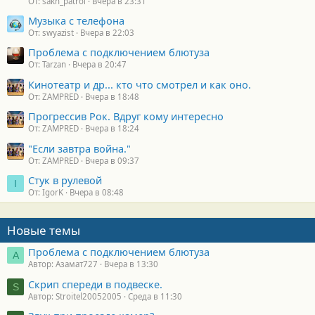
От: sakh_patrol
Вчера в 23:31
Музыка с телефона
От: swyazist
Вчера в 22:03
Проблема с подключением блютуза
От: Tarzan
Вчера в 20:47
Кинотеатр и др... кто что смотрел и как оно.
От: ZAMPRED
Вчера в 18:48
Прогрессив Рок. Вдруг кому интересно
От: ZAMPRED
Вчера в 18:24
"Если завтра война."
От: ZAMPRED
Вчера в 09:37
Стук в рулевой
I
От: IgorK
Вчера в 08:48
Новые темы
Проблема с подключением блютуза
А
Автор: Азамат727
Вчера в 13:30
Скрип спереди в подвеске.
S
Автор: Stroitel20052005
Среда в 11:30