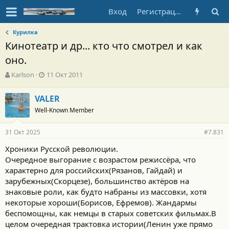
Вход
Регистрация
Курилка
Кинотеатр и др... кто что смотрел и как
оно.
А
Д
Karlson
11 Окт 2011
в
а
т
т
VALER
о
а
Well-Known Member
р
н
т
а
е
ч
31 Окт 2025
#7.831
м
а
ы
л
Хроники Русской революции.
а
Очередное выгорание с возрастом режиссёра, что
характерно для российских(Рязанов, Гайдай) и
зарубежных(Скорцезе), большинство актёров на
знаковые роли, как будто набраны из массовки, хотя
некоторые хороши(Борисов, Ефремов). Жандармы
беспомощны, как немцы в старых советских фильмах.В
целом очередная трактовка истории(Ленин уже прямо