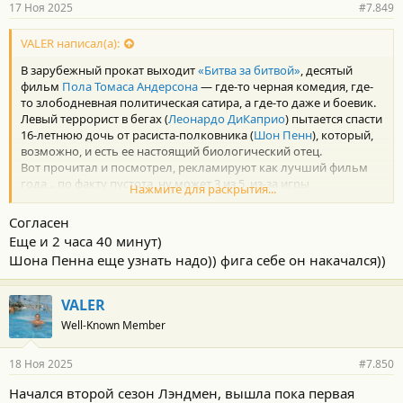
17 Ноя 2025
#7.849
VALER написал(а):
В зарубежный прокат выходит
«Битва за битвой»
, десятый
фильм
Пола Томаса Андерсона
— где-то черная комедия, где-
то злободневная политическая сатира, а где-то даже и боевик.
Левый террорист в бегах (
Леонардо ДиКаприо
) пытается спасти
16-летнюю дочь от расиста-полковника (
Шон Пенн
), который,
возможно, и есть ее настоящий биологический отец.
Вот прочитал и посмотрел, рекламируют как лучший фильм
года,.. по факту пустота, ну может 3 из 5, из-за игры
Нажмите для раскрытия...
актёров(Шон Пенн одна из лучших ролей), там ещё Б. Дель
Торо, да и режиссёр известный, куда катится Голливуд....
Согласен
Еще и 2 часа 40 минут)
Шона Пенна еще узнать надо)) фига себе он накачался))
VALER
Well-Known Member
18 Ноя 2025
#7.850
Начался второй сезон Лэндмен, вышла пока первая