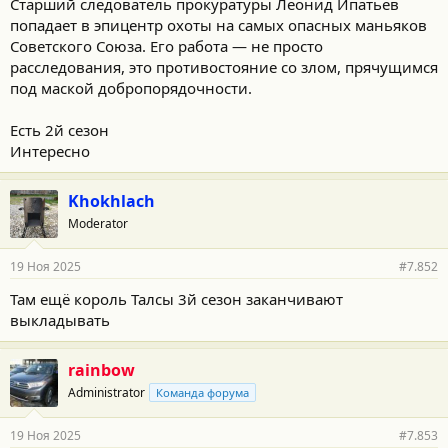
и
Старший следователь прокуратуры Леонид Ипатьев
:
попадает в эпицентр охоты на самых опасных маньяков
Советского Союза. Его работа — не просто
расследования, это противостояние со злом, прячущимся
под маской добропорядочности.
Есть 2й сезон
Интересно
Khokhlach
Moderator
19 Ноя 2025
#7.852
Там ещё король Талсы 3й сезон заканчивают
выкладывать
rainbow
Administrator
Команда форума
19 Ноя 2025
#7.853