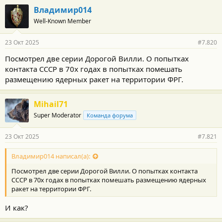
г
Владимир014
о
Well-Known Member
д
а
р
23 Окт 2025
#7.820
н
о
Посмотрел две серии Дорогой Вилли. О попытках
с
контакта СССР в 70х годах в попытках помешать
т
и
размещению ядерных ракет на территории ФРГ.
:
Mihail71
Super Moderator
Команда форума
23 Окт 2025
#7.821
Владимир014 написал(а):
Посмотрел две серии Дорогой Вилли. О попытках контакта
СССР в 70х годах в попытках помешать размещению ядерных
ракет на территории ФРГ.
И как?