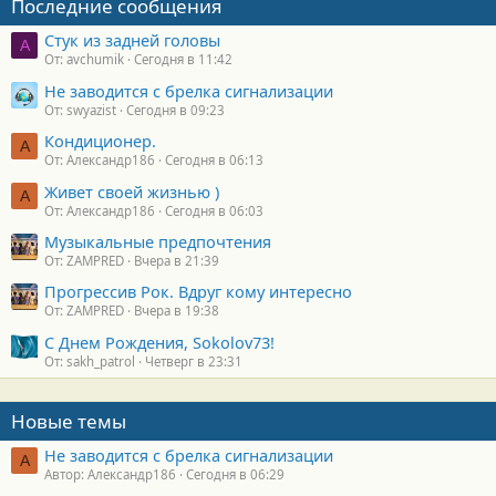
Последние сообщения
Стук из задней головы
A
От: avchumik
Сегодня в 11:42
Не заводится с брелка сигнализации
От: swyazist
Сегодня в 09:23
Кондиционер.
А
От: Александр186
Сегодня в 06:13
Живет своей жизнью )
А
От: Александр186
Сегодня в 06:03
Музыкальные предпочтения
От: ZAMPRED
Вчера в 21:39
Прогрессив Рок. Вдруг кому интересно
От: ZAMPRED
Вчера в 19:38
С Днем Рождения, Sokolov73!
От: sakh_patrol
Четверг в 23:31
Новые темы
Не заводится с брелка сигнализации
А
Автор: Александр186
Сегодня в 06:29