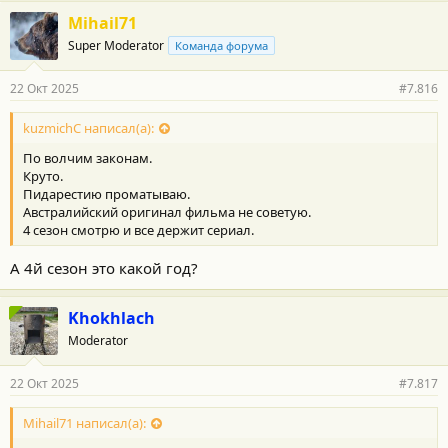
г
Mihail71
о
Super Moderator
Команда форума
д
а
р
22 Окт 2025
#7.816
н
о
с
kuzmichC написал(а):
т
По волчим законам.
и
:
Круто.
Пидарестию проматываю.
Австралийский оригинал фильма не советую.
4 сезон смотрю и все держит сериал.
А 4й сезон это какой год?
Khokhlach
Moderator
22 Окт 2025
#7.817
Mihail71 написал(а):