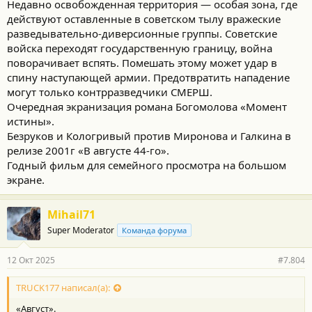
Недавно освобожденная территория — особая зона, где
действуют оставленные в советском тылу вражеские
разведывательно-диверсионные группы. Советские
войска переходят государственную границу, война
поворачивает вспять. Помешать этому может удар в
спину наступающей армии. Предотвратить нападение
могут только контрразведчики СМЕРШ.
Очередная экранизация романа Богомолова «Момент
истины».
Безруков и Кологривый против Миронова и Галкина в
релизе 2001г «В августе 44-го».
Годный фильм для семейного просмотра на большом
экране.
Mihail71
Super Moderator
Команда форума
12 Окт 2025
#7.804
TRUCK177 написал(а):
«Август».