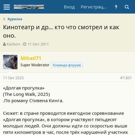
Вход
Регистрация
Курилка
Кинотеатр и др... кто что смотрел и как
оно.
А
Д
Karlson
11 Окт 2011
в
а
т
т
Mihail71
о
а
Super Moderator
р
н
Команда форума
т
а
е
ч
11 Окт 2025
#7.801
м
а
ы
л
«Долгая прогулка»
а
(The Long Walk, 2025)
.По роману Стивена Кинга.
Сюжет: в стране проводится ежегодное соревнование
«Долгая прогулка», в котором участвуют пятьдесят
молодых людей. Они должны идти со скоростью выше
пяти километров в час, после трёх нарушений участник