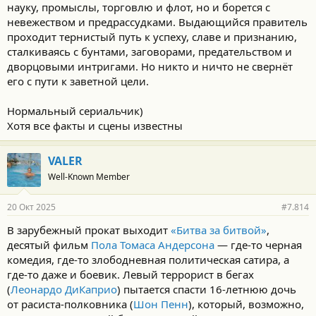
науку, промыслы, торговлю и флот, но и борется с
невежеством и предрассудками. Выдающийся правитель
проходит тернистый путь к успеху, славе и признанию,
сталкиваясь с бунтами, заговорами, предательством и
дворцовыми интригами. Но никто и ничто не свернёт
его с пути к заветной цели.
Нормальный сериальчик)
Хотя все факты и сцены известны
VALER
Well-Known Member
20 Окт 2025
#7.814
В зарубежный прокат выходит
«Битва за битвой»
,
десятый фильм
Пола Томаса Андерсона
— где-то черная
комедия, где-то злободневная политическая сатира, а
где-то даже и боевик. Левый террорист в бегах
(
Леонардо ДиКаприо
) пытается спасти 16-летнюю дочь
от расиста-полковника (
Шон Пенн
), который, возможно,