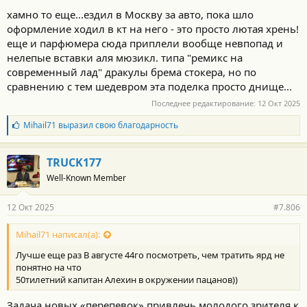
:
хамно то еще...ездил в Москву за авто, пока шло
оформление ходил в кт на него - это просто лютая хрень!
еще и парфюмера сюда приплели вообще невпопад и
нелепые вставки аля мюзикл. типа "ремикс на
современный лад" дракулы брема стокера, но по
сравнению с тем шедевром эта поделка просто днище...
Последнее редактирование:
12 Окт 2025
Б
Mihail71
выразил свою благодарность
л
а
г
TRUCK177
о
Well-Known Member
д
а
р
12 Окт 2025
#7.806
н
о
с
Mihail71 написал(а):
т
Лучше еще раз В августе 44го посмотреть, чем тратить ярд не
и
:
понятно на что
50тилетний капитан Алехин в окружении пацанов))
Задача новых «перепевок» привлечь молодого зрителя к