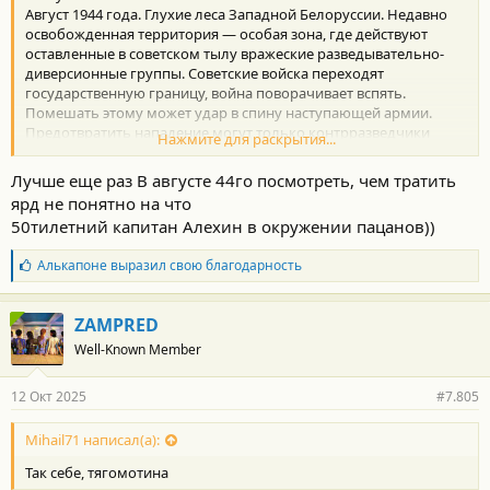
Август 1944 года. Глухие леса Западной Белоруссии. Недавно
освобожденная территория — особая зона, где действуют
оставленные в советском тылу вражеские разведывательно-
диверсионные группы. Советские войска переходят
государственную границу, война поворачивает вспять.
Помешать этому может удар в спину наступающей армии.
Предотвратить нападение могут только контрразведчики
Нажмите для раскрытия...
СМЕРШ.
Очередная экранизация романа Богомолова «Момент
Лучше еще раз В августе 44го посмотреть, чем тратить
истины».
ярд не понятно на что
Безруков и Кологривый против Миронова и Галкина в релизе
50тилетний капитан Алехин в окружении пацанов))
2001г «В августе 44-го».
Годный фильм для семейного просмотра на большом экране.
Б
Алькапоне
выразил свою благодарность
л
а
г
ZAMPRED
о
Well-Known Member
д
а
р
12 Окт 2025
#7.805
н
о
с
Mihail71 написал(а):
т
Так себе, тягомотина
и