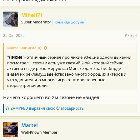
Mihail71
Super Moderator
Команда форума
25 Окт 2025
#7.824
Martel написал(а):
"Лихие"
- отличный сериал про лихие 90-е...на одном дыхании
посмотрел 1 сезон и есть уже свежий 2-ой, который сейчас
активно везде рекламируют...в Минске даже на билборде
видел их рекламу..Задействовано много хороших актеров и
что удивительно многие играют второстепенные
вторые,третьи роли.
Ничего хорошего во 2м сезоне не увидел
Б
ZAMPRED
выразил свою благодарность
л
а
г
Martel
о
Well-Known Member
д
а