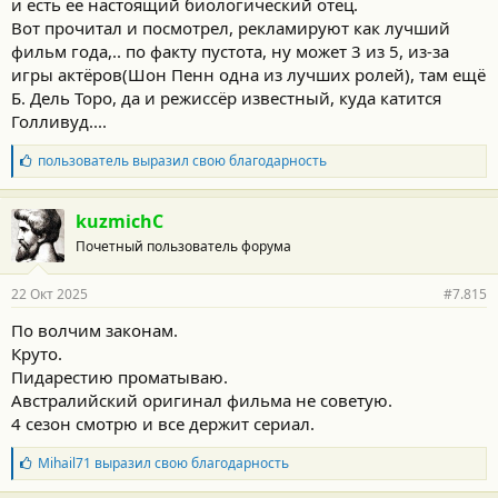
и есть ее настоящий биологический отец.
Вот прочитал и посмотрел, рекламируют как лучший
фильм года,.. по факту пустота, ну может 3 из 5, из-за
игры актёров(Шон Пенн одна из лучших ролей), там ещё
Б. Дель Торо, да и режиссёр известный, куда катится
Голливуд....
Б
пользователь
выразил свою благодарность
л
а
г
kuzmichC
о
Почетный пользователь форума
д
а
р
22 Окт 2025
#7.815
н
о
По волчим законам.
с
Круто.
т
и
Пидарестию проматываю.
:
Австралийский оригинал фильма не советую.
4 сезон смотрю и все держит сериал.
Б
Mihail71
выразил свою благодарность
л
а