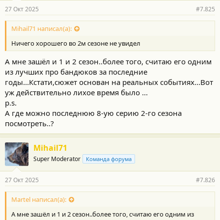
р
27 Окт 2025
#7.825
н
о
с
Mihail71 написал(а):
т
Ничего хорошего во 2м сезоне не увидел
и
:
А мне зашёл и 1 и 2 сезон..более того, считаю его одним
из лучших про бандюков за последние
годы...Кстати,сюжет основан на реальных событиях...Вот
уж действительно лихое время было ...
p.s.
А где можно последнюю 8-ую серию 2-го сезона
посмотреть..?
Mihail71
Super Moderator
Команда форума
27 Окт 2025
#7.826
Martel написал(а):
А мне зашёл и 1 и 2 сезон..более того, считаю его одним из