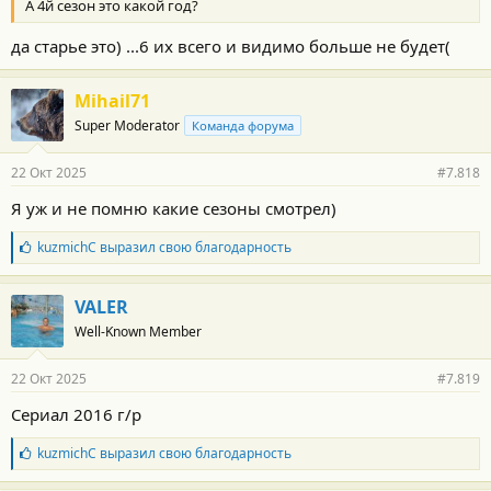
А 4й сезон это какой год?
да старье это) ...6 их всего и видимо больше не будет(
Mihail71
Super Moderator
Команда форума
22 Окт 2025
#7.818
Я уж и не помню какие сезоны смотрел)
Б
kuzmichC
выразил свою благодарность
л
а
г
VALER
о
Well-Known Member
д
а
р
22 Окт 2025
#7.819
н
о
Сериал 2016 г/р
с
т
Б
kuzmichC
выразил свою благодарность
и
л
:
а