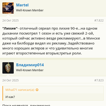
Martel
Well-Known Member
24 Окт 2025
#7.822
"Лихие"
- отличный сериал про лихие 90-е...на одном
дыхании посмотрел 1 сезон и есть уже свежий 2-ой,
который сейчас активно везде рекламируют...в Минске
даже на билборде видел их рекламу..Задействовано
много хороших актеров и что удивительно многие
играют второстепенные вторые,третьи роли.
Владимир014
Well-Known Member
24 Окт 2025
#7.823
Mihail71 написал(а):
И как?
Пока нравится, динамично..