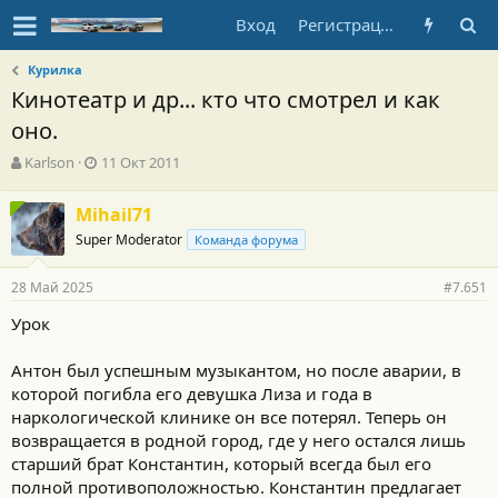
Вход
Регистрация
Курилка
Кинотеатр и др... кто что смотрел и как
оно.
А
Д
Karlson
11 Окт 2011
в
а
т
т
Mihail71
о
а
Super Moderator
р
н
Команда форума
т
а
е
ч
28 Май 2025
#7.651
м
а
ы
л
Урок
а
Антон был успешным музыкантом, но после аварии, в
которой погибла его девушка Лиза и года в
наркологической клинике он все потерял. Теперь он
возвращается в родной город, где у него остался лишь
старший брат Константин, который всегда был его
полной противоположностью. Константин предлагает