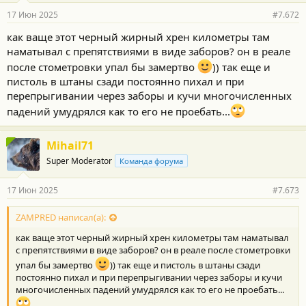
17 Июн 2025
#7.672
как ваще этот черный жирный хрен километры там
наматывал с препятствиями в виде заборов? он в реале
после стометровки упал бы замертво
)) так еще и
пистоль в штаны сзади постоянно пихал и при
перепрыгивании через заборы и кучи многочисленных
падений умудрялся как то его не проебать...
Mihail71
Super Moderator
Команда форума
17 Июн 2025
#7.673
ZAMPRED написал(а):
как ваще этот черный жирный хрен километры там наматывал
с препятствиями в виде заборов? он в реале после стометровки
упал бы замертво
)) так еще и пистоль в штаны сзади
постоянно пихал и при перепрыгивании через заборы и кучи
многочисленных падений умудрялся как то его не проебать...