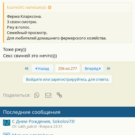
kuzmichC написал(а):
Ферма Кларксона.
3 сезон смотрю.
Ржу в голос.
Семейный просмотр.
Для любителей домашнего фермерского хозяйства.
Тоже ржу))
Секс свиней это нечто)))
First
Last
Назад
256 из 277
Вперёд
Войдите или зарегистрируйтесь для ответа.
WhatsApp
Электронная почта
Ссылка
Поделиться:
Последние сообщения
С Днем Рождения, Sokolov73!
От: sakh_patrol
Вчера в 23:31
Музыка с телефона