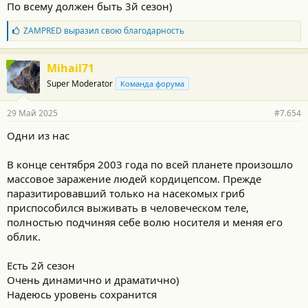
По всему должен быть 3й сезон)
Б
ZAMPRED
выразил свою благодарность
л
а
г
Mihail71
о
Super Moderator
Команда форума
д
а
р
29 Май 2025
#7.654
н
о
Одни из нас
с
т
и
В конце сентября 2003 года по всей планете произошло
:
массовое заражение людей кордицепсом. Прежде
паразитировавший только на насекомых гриб
приспособился выживать в человеческом теле,
полностью подчиняя себе волю носителя и меняя его
облик.
Есть 2й сезон
Очень динамично и драматично)
Надеюсь уровень сохранится