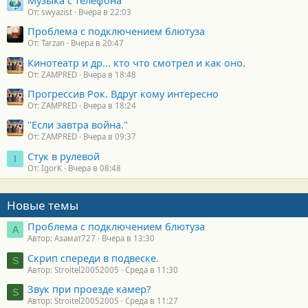
От: swyazist
Вчера в 22:03
Проблема с подключением блютуза
От: Tarzan
Вчера в 20:47
Кинотеатр и др... кто что смотрел и как оно.
От: ZAMPRED
Вчера в 18:48
Прогрессив Рок. Вдруг кому интересно
От: ZAMPRED
Вчера в 18:24
"Если завтра война."
От: ZAMPRED
Вчера в 09:37
Стук в рулевой
I
От: IgorK
Вчера в 08:48
Новые темы
Проблема с подключением блютуза
А
Автор: Азамат727
Вчера в 13:30
Скрип спереди в подвеске.
S
Автор: Stroitel20052005
Среда в 11:30
Звук при проезде камер?
S
Автор: Stroitel20052005
Среда в 11:27