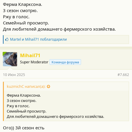
Ферма Кларксона.
3 сезон смотрю.
Ржу в голос.
Семейный просмотр.
Для любителей домашнего фермерского хозяйства.
Б
Martel
и
Mihail71
поблагодарили
л
а
г
Mihail71
о
Super Moderator
Команда форума
д
а
р
10 Июн 2025
#7.662
н
о
с
kuzmichC написал(а):
т
Ферма Кларксона.
и
:
3 сезон смотрю.
Ржу в голос.
Семейный просмотр.
Для любителей домашнего фермерского хозяйства.
Ого)) 3й сезон есть