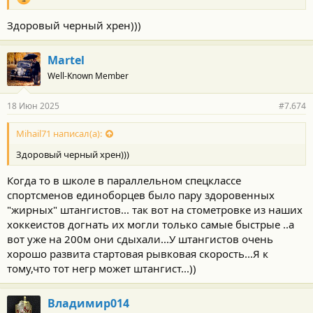
Здоровый черный хрен)))
Martel
Well-Known Member
18 Июн 2025
#7.674
Mihail71 написал(а):
Здоровый черный хрен)))
Когда то в школе в параллельном спецклассе
спортсменов единоборцев было пару здоровенных
"жирных" штангистов... так вот на стометровке из наших
хоккеистов догнать их могли только самые быстрые ..а
вот уже на 200м они сдыхали...У штангистов очень
хорошо развита стартовая рывковая скорость...Я к
тому,что тот негр может штангист...))
Владимир014