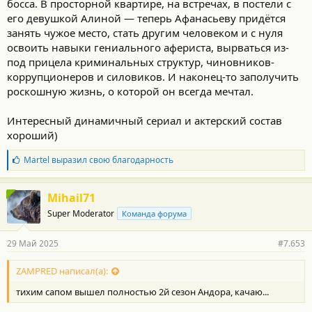
босса. В просторной квартире, на встречах, в постели с
его девушкой Алиной — теперь Афанасьеву придётся
занять чужое место, стать другим человеком и с нуля
освоить навыки гениального афериста, вырваться из-
под прицела криминальных структур, чиновников-
коррупционеров и силовиков. И наконец-то заполучить
роскошную жизнь, о которой он всегда мечтал.
Интересный динамичный сериал и актерский состав
хороший)
Б
Martel
выразил свою благодарность
л
а
г
Mihail71
о
Super Moderator
Команда форума
д
а
р
29 Май 2025
#7.653
н
о
с
ZAMPRED написал(а):
т
тихим сапом вышел полностью 2й сезон Андора, качаю...
и
: