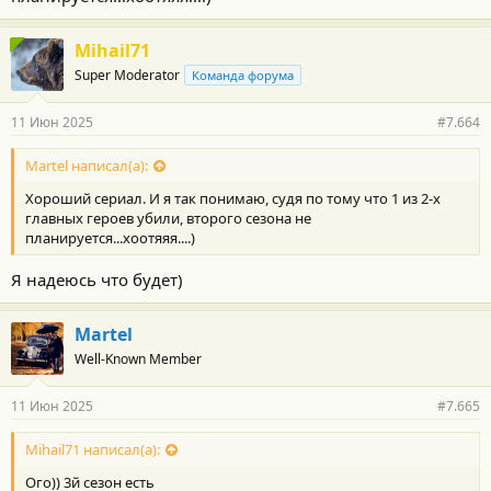
криминальных структур, чиновников-коррупционеров и
силовиков. И наконец-то заполучить роскошную жизнь, о
которой он всегда мечтал.
Mihail71
Super Moderator
Команда форума
Интересный динамичный сериал и актерский состав хороший)
11 Июн 2025
#7.664
Martel написал(а):
Хороший сериал. И я так понимаю, судя по тому что 1 из 2-х
главных героев убили, второго сезона не
планируется...хоотяяя....)
Я надеюсь что будет)
Martel
Well-Known Member
11 Июн 2025
#7.665
Mihail71 написал(а):
Ого)) 3й сезон есть