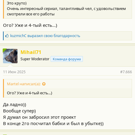
Это круто)
Очень интересный сериал, талантливый чел, с удовольствием
смотрели все его работы
Ого? Уже и 4-тый есть...)
Б
kuzmichC
выразил свою благодарность
л
а
г
Mihail71
о
Super Moderator
Команда форума
д
а
р
11 Июн 2025
#7.666
н
о
с
Martel написал(а):
т
Ого? Уже и 4-тый есть...)
и
:
Да ладно))
Вообще супер)
Я думал он забросил этот проект
В конце 2го посчитал бабки и был в убытке))