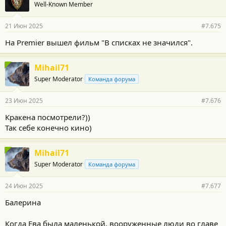
Well-Known Member
21 Июн 2025
#7.675
На Premier вышел фильм "В списках не значился".
Mihail71
Super Moderator
Команда форума
23 Июн 2025
#7.676
Кракена посмотрели?))
Так себе конечно кино)
Mihail71
Super Moderator
Команда форума
24 Июн 2025
#7.677
Балерина
Когда Ева была маленькой, вооруженные люди во главе