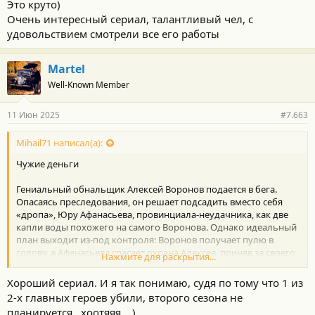
Это круто)
Очень интересный сериал, талантливый чел, с
удовольствием смотрели все его работы
Martel
Well-Known Member
11 Июн 2025
#7.663
Mihail71 написал(а):
Чужие деньги
Гениальный обнальщик Алексей Воронов подается в бега.
Опасаясь преследования, он решает подсадить вместо себя
«дропа», Юру Афанасьева, провинциала-неудачника, как две
капли воды похожего на самого Воронова. Однако идеальный
план выходит из-под контроля: Воронов получает пулю в
голову, а Афанасьева спасает охрана Алексея, приняв за своего
Нажмите для раскрытия...
босса. В просторной квартире, на встречах, в постели с его
девушкой Алиной — теперь Афанасьеву придётся занять чужое
Хороший сериал. И я так понимаю, судя по тому что 1 из
место, стать другим человеком и с нуля освоить навыки
2-х главных героев убили, второго сезона не
гениального афериста, вырваться из-под прицела
планируется...хоотяяя....)