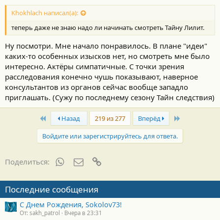
Khokhlach написал(а):
теперь даже не знаю надо ли начинать смотреть Тайну Лилит.
Ну посмотри. Мне начало понравилось. В плане "идеи"
каких-то особенных изысков нет, но смотреть мне было
интересно. Актёры симпатичные. С точки зрения
расследования конечно чушь показывают, наверное
консультантов из органов сейчас вообще западло
приглашать. (Сужу по последнему сезону Тайн следствия)
First
Last
Назад
219 из 277
Вперёд
Войдите или зарегистрируйтесь для ответа.
WhatsApp
Электронная почта
Ссылка
Поделиться:
Последние сообщения
С Днем Рождения, Sokolov73!
От: sakh_patrol
Вчера в 23:31