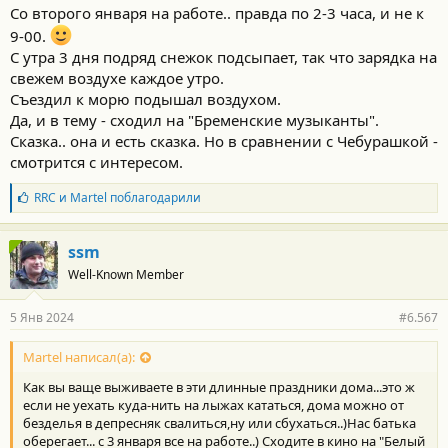
Со второго января на работе.. правда по 2-3 часа, и не к
9-00.
С утра 3 дня подряд снежок подсыпает, так что зарядка на
свежем воздухе каждое утро.
Съездил к морю подышал воздухом.
Да, и в тему - сходил на "Бременские музыканты".
Сказка.. она и есть сказка. Но в сравнении с Чебурашкой -
смотрится с интересом.
Б
RRC
и
Martel
поблагодарили
л
а
г
ssm
о
Well-Known Member
д
а
р
5 Янв 2024
#6.567
н
о
с
Martel написал(а):
т
Как вы ваще выживаете в эти длинные праздники дома...это ж
и
:
если не уехать куда-нить на лыжах кататься, дома можно от
безделья в депресняк свалиться,ну или сбухаться..)Нас батька
оберегает... с 3 января все на работе..) Сходите в кино на "Белый