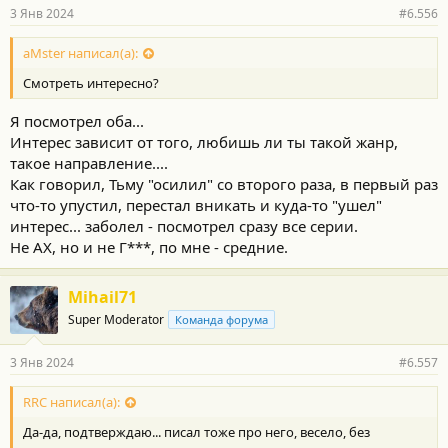
3 Янв 2024
#6.556
aMster написал(а):
Смотреть интересно?
Я посмотрел оба...
Интерес зависит от того, любишь ли ты такой жанр,
такое направление....
Как говорил, Тьму "осилил" со второго раза, в первый раз
что-то упустил, перестал вникать и куда-то "ушел"
интерес... заболел - посмотрел сразу все серии.
Не АХ, но и не Г***, по мне - средние.
Mihail71
Super Moderator
Команда форума
3 Янв 2024
#6.557
RRC написал(а):
Да-да, подтверждаю... писал тоже про него, весело, без