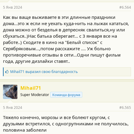
5 Янв 2024
#6.564
Как вы ваще выживаете в эти длинные праздники
дома...это ж если не уехать куда-нить на лыжах кататься,
дома можно от безделья в депресняк свалиться,ну или
сбухаться..)Нас батька оберегает... с 3 января все на
работе..) Сходите в кино на "Белый список" с
Серябряковым...,потом расскажите .... Уж больно
противоречивые отзывы в сети...Одни пишут фильм
года, другие дизлайки ставят..
Б
Mihail71
выразил свою благодарность
л
а
г
Mihail71
о
Super Moderator
Команда форума
д
а
р
5 Янв 2024
#6.565
н
о
Тяжело конечно, морозы и все болеют кругом, с
с
друзьями встретился, с одногрупниками не получилось,
т
и
половина заболели
: