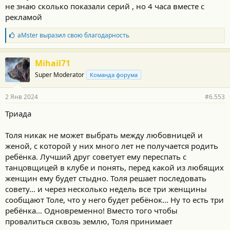
не знаю сколько показали серий , но 4 часа вместе с
рекламой
Б
aMster
выразил свою благодарность
л
а
г
Mihail71
о
Super Moderator
Команда форума
д
а
р
2 Янв 2024
#6.553
н
о
Триада
с
т
и
Толя никак не может выбрать между любовницей и
:
женой, с которой у них много лет не получается родить
ребёнка. Лучший друг советует ему переспать с
танцовщицей в клубе и понять, перед какой из любящих
женщин ему будет стыдно. Толя решает последовать
совету… и через несколько недель все три женщины
сообщают Толе, что у него будет ребёнок… Ну то есть три
ребёнка… Одновременно! Вместо того чтобы
провалиться сквозь землю, Толя принимает