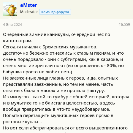
aMster
Moderator
Команда форума
4 Янв 2024
#6.559
Очередные зимние каникулы, очередной чес по
кинотеатрам.
Сегодня начали с Бременских музыкантов.
Достаточно бережно отнеслись к старым песням, и что
очень порадовало - они с субтитрами, как в караоке, и
очень многие зрители поют (из опрошенных - 80%, но
бабушка просто не любит петь)
Не заезженные лица главных героев, и да, опытных
представляли заезженные, но тем не менее. часть
опытных была в масках и не протила фактуру.
Из минусов - какой-то сумбур с общей историей, которая
и в мультике то не блистала целостностью, а здесь
вообще превратилась в что-то неудобоваримое.
Попытка перетащить мультяшных героев прямо в
ростовые куклы...
Но вот если абстрагироваться от всего вышеописанного