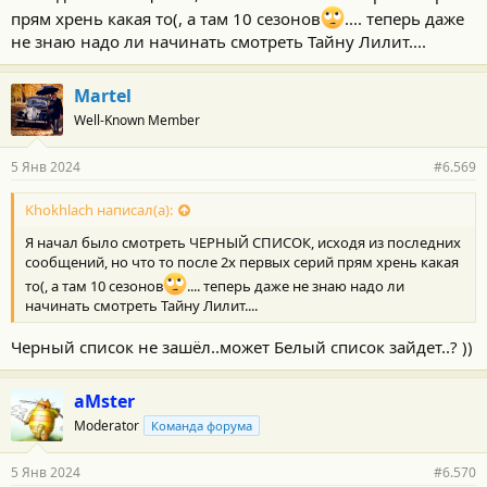
и
прям хрень какая то(, а там 10 сезонов
.... теперь даже
:
не знаю надо ли начинать смотреть Тайну Лилит....
Martel
Well-Known Member
5 Янв 2024
#6.569
Khokhlach написал(а):
Я начал было смотреть ЧЕРНЫЙ СПИСОК, исходя из последних
сообщений, но что то после 2х первых серий прям хрень какая
то(, а там 10 сезонов
.... теперь даже не знаю надо ли
начинать смотреть Тайну Лилит....
Черный список не зашёл..может Белый список зайдет..? ))
aMster
Moderator
Команда форума
5 Янв 2024
#6.570