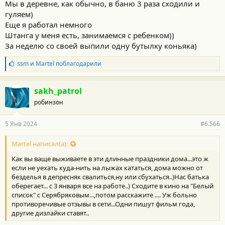
Мы в деревне, как обычно, в баню 3 раза сходили и
гуляем)
Еще я работал немного
Штанга у меня есть, занимаемся с ребенком))
За неделю со своей выпили одну бутылку коньяка)
Б
ssm
и
Martel
поблагодарили
л
а
г
sakh_patrol
о
робинзон
д
а
р
5 Янв 2024
#6.566
н
о
с
Martel написал(а):
т
Как вы ваще выживаете в эти длинные праздники дома...это ж
и
:
если не уехать куда-нить на лыжах кататься, дома можно от
безделья в депресняк свалиться,ну или сбухаться..)Нас батька
оберегает... с 3 января все на работе..) Сходите в кино на "Белый
список" с Серябряковым...,потом расскажите .... Уж больно
противоречивые отзывы в сети...Одни пишут фильм года,
другие дизлайки ставят..