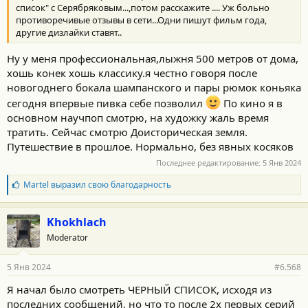
список" с Серябряковым...,потом расскажите .... Уж больно
противоречивые отзывы в сети...Одни пишут фильм года,
другие дизлайки ставят..
Ну у меня профессиональная,лыжня 500 метров от дома,
хошь конек хошь классику.я честно говоря после
новогоднего бокала шампанского и пары рюмок коньяка
сегодня впервые пивка себе позволил
По кино я в
основном научпоп смотрю, на художку жаль время
тратить. Сейчас смотрю Доисторическая земля.
Путешествие в прошлое. Нормально, без явных косяков
Последнее редактирование:
5 Янв 2024
Б
Martel
выразил свою благодарность
л
а
г
Khokhlach
о
Moderator
д
а
р
5 Янв 2024
#6.568
н
о
Я начал было смотреть ЧЕРНЫЙ СПИСОК, исходя из
с
последних сообщений, но что то после 2х первых серий
т