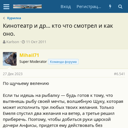
Вход
Регистрация
Курилка
Кинотеатр и др... кто что смотрел и как
оно.
А
Д
Karlson
11 Окт 2011
в
а
т
т
Mihail71
о
а
Super Moderator
р
н
Команда форума
т
а
е
ч
27 Дек 2023
#6.541
м
а
ы
л
По щучьему велению
а
Если ты идешь на рыбалку — будь готов к тому, что
вытянешь рыбу своей мечты, волшебную Щуку, которая
может исполнить три любых твоих желания. Только
Емеля спустил два желания на ветер, а третье решил
приберечь. Поэтому, чтобы добиться руки царской
дочери Анфисы, придется ему действовать без