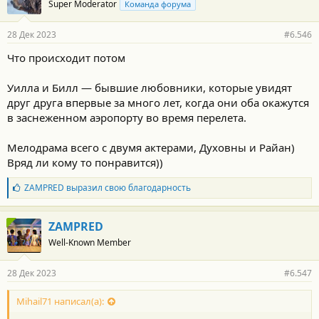
Super Moderator
Команда форума
28 Дек 2023
#6.546
Что происходит потом
Уилла и Билл — бывшие любовники, которые увидят
друг друга впервые за много лет, когда они оба окажутся
в заснеженном аэропорту во время перелета.
Мелодрама всего с двумя актерами, Духовны и Райан)
Вряд ли кому то понравится))
Б
ZAMPRED
выразил свою благодарность
л
а
г
ZAMPRED
о
Well-Known Member
д
а
р
28 Дек 2023
#6.547
н
о
с
Mihail71 написал(а):
т