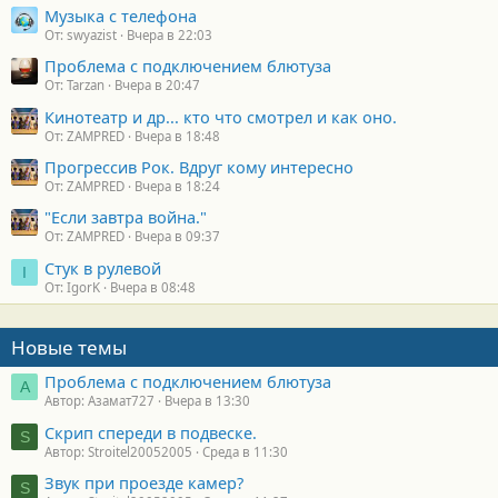
Музыка с телефона
От: swyazist
Вчера в 22:03
Проблема с подключением блютуза
От: Tarzan
Вчера в 20:47
Кинотеатр и др... кто что смотрел и как оно.
От: ZAMPRED
Вчера в 18:48
Прогрессив Рок. Вдруг кому интересно
От: ZAMPRED
Вчера в 18:24
"Если завтра война."
От: ZAMPRED
Вчера в 09:37
Стук в рулевой
I
От: IgorK
Вчера в 08:48
Новые темы
Проблема с подключением блютуза
А
Автор: Азамат727
Вчера в 13:30
Скрип спереди в подвеске.
S
Автор: Stroitel20052005
Среда в 11:30
Звук при проезде камер?
S