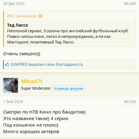
28 Дек 2023
#6.549
RRC написал(а):
Тед Лассо
Неплохой сериал, 3 сезона про английский футбольный клуб.
Пивко-чипсы-кино, легко и непринужденно, а-ля как
Мастодонт, позитивный Тед Лассо.
Очень смешно))
Б
ZAMPRED
выразил свою благодарность
л
а
г
Mihail71
о
Super Moderator
Команда форума
д
а
р
1 Янв 2024
#6.550
н
о
Смотрю по НТВ Кино про бандитов)
с
Это название такое) 4 серии
т
и
Под коньячок не плохо)
:
Много хороших актеров