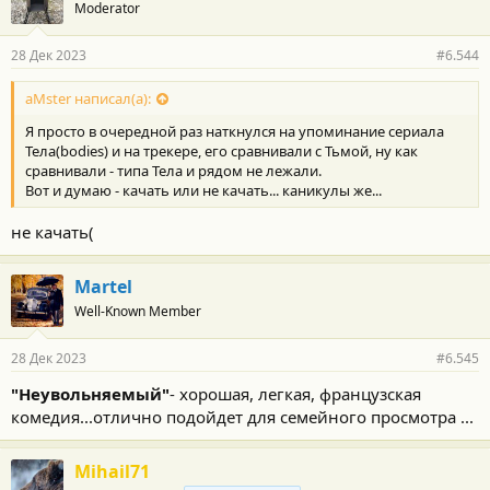
Moderator
28 Дек 2023
#6.544
aMster написал(а):
Я просто в очередной раз наткнулся на упоминание сериала
Тела(bodies) и на трекере, его сравнивали с Тьмой, ну как
сравнивали - типа Тела и рядом не лежали.
Вот и думаю - качать или не качать... каникулы же...
не качать(
Martel
Well-Known Member
28 Дек 2023
#6.545
"Неувольняемый"
- хорошая, легкая, французская
комедия...отлично подойдет для семейного просмотра ...
Mihail71