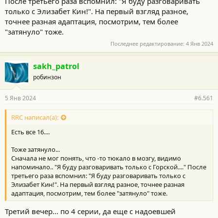
После третьего раза вспомнил: "Я буду разговаривать
только с Элизабет Кин!". На первый взгляд разное,
точнее разная адаптация, посмотрим, тем более
"затянуло" тоже.
Последнее редактирование:
4 Янв 2024
sakh_patrol
робинзон
5 Янв 2024
#6.561
RRC написал(а):
Есть все 16....
Тоже затянуло...
Сначала не мог понять, что -то тюкало в мозгу, видимо
напоминало.. "Я буду разговаривать только с Горской...." После
третьего раза вспомнил: "Я буду разговаривать только с
Элизабет Кин!". На первый взгляд разное, точнее разная
адаптация, посмотрим, тем более "затянуло" тоже.
Третий вечер... по 4 серии, да еще с надоевшей