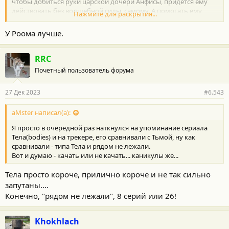
чтобы добиться руки царской дочери Анфисы, придется ему
действовать без волшебной силы, самому. А помогать ему
Нажмите для раскрытия...
будет Щука, которая без своей шкурки предстает обычной
девушкой Василисой. Вместе им предстоит найти скатерть-
У Роома лучше.
самобранку, встретиться с Котом Баюном, отправиться в
мрачное царство Кощея и понять, что настоящее чудо — это
быть с тем, кого любишь.
RRC
Почетный пользователь форума
Хорошая сказка)
27 Дек 2023
#6.543
aMster написал(а):
Я просто в очередной раз наткнулся на упоминание сериала
Тела(bodies) и на трекере, его сравнивали с Тьмой, ну как
сравнивали - типа Тела и рядом не лежали.
Вот и думаю - качать или не качать... каникулы же...
Тела просто короче, прилично короче и не так сильно
запутаны....
Конечно, "рядом не лежали", 8 серий или 26!
Khokhlach