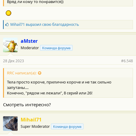
Вряд ли кому то понравится))
и
:
Б
Mihail71
выразил свою благодарность
л
а
г
aMster
о
Moderator
Команда форума
д
а
р
28 Дек 2023
#6.548
н
о
с
RRC написал(а):
т
Тела просто короче, прилично короче и не так сильно
и
:
запутаны....
Конечно, "рядом не лежали", 8 серий или 26!
Смотреть интересно?
Mihail71
Super Moderator
Команда форума