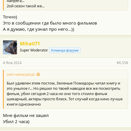
напряга...
2ой сезон такой же...
Точно)
Это в сообщении где было много фильмов
А я думаю, где узнал про него...))
Mihail71
Super Moderator
Команда форума
4 Янв 2024
#6.558
ssm написал(а):
Был удивлен этим постом, Зеленые Помидоры читал книгу и
это унылое г... Но решил по твоей наводке все же посмотреть
фильм, убил сегодня 2 часа но оно того стоило фильм
шикарный, актеры просто блеск. Тот случай когда кино лучше
книги однозначно
Мне фильм не зашел
Убил 2 часа)