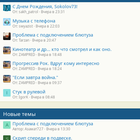
С Днем Рождения, Sokolov73!
От: sakh_patrol
Вчера в 23:31
Музыка с телефона
От: swyazist
Вчера в 22:03
Проблема с подключением блютуза
От: Tarzan
Вчера в 20:47
Кинотеатр и др... кто что смотрел и как оно.
От: ZAMPRED
Вчера в 18:48
Прогрессив Рок. Вдруг кому интересно
От: ZAMPRED
Вчера в 18:24
"Если завтра война."
От: ZAMPRED
Вчера в 09:37
Стук в рулевой
I
От: IgorK
Вчера в 08:48
Новые темы
Проблема с подключением блютуза
А
Автор: Азамат727
Вчера в 13:30
Скрип спереди в подвеске.
S