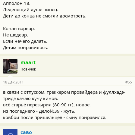
Апполон 18.
Леденящий душе пипец.
Дети до конца не смогли досмотреть.
Конан варвар.
Не шедевр.
Если нечего делать.
Детям понравилось.
maart
Новичок
18 Дек 2011
#55
в связи с отпуском, треккером провайдера и фуллхадэ-
тридэ качаю кучу кинов.
всё старьё перезырил (80-90 гг), новое.
из последнего - Дело№39 - жуть.
ковбои после пришельцев - сыну понравился.
саво