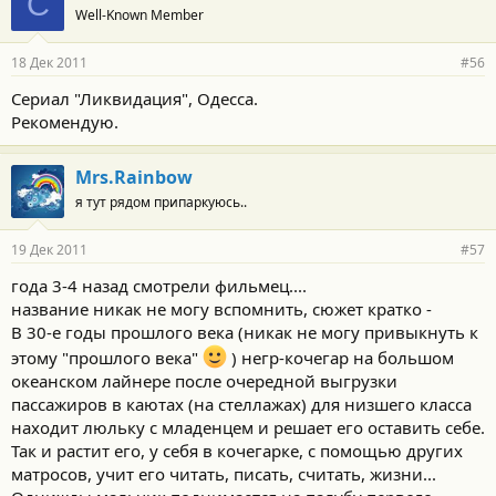
С
Well-Known Member
18 Дек 2011
#56
Сериал "Ликвидация", Одесса.
Рекомендую.
Mrs.Rainbow
я тут рядом припаркуюсь..
19 Дек 2011
#57
года 3-4 назад смотрели фильмец....
название никак не могу вспомнить, сюжет кратко -
В 30-е годы прошлого века (никак не могу привыкнуть к
этому "прошлого века"
) негр-кочегар на большом
океанском лайнере после очередной выгрузки
пассажиров в каютах (на стеллажах) для низшего класса
находит люльку с младенцем и решает его оставить себе.
Так и растит его, у себя в кочегарке, с помощью других
матросов, учит его читать, писать, считать, жизни...