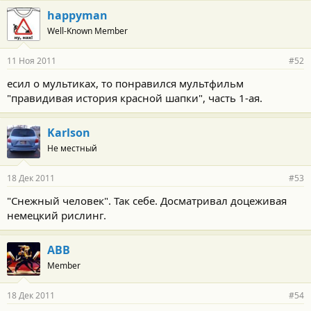
happyman
Well-Known Member
11 Ноя 2011
#52
есил о мультиках, то понравился мультфильм
"правидивая история красной шапки", часть 1-ая.
Karlson
Не местный
18 Дек 2011
#53
"Снежный человек". Так себе. Досматривал доцеживая
немецкий рислинг.
АВВ
Member
18 Дек 2011
#54