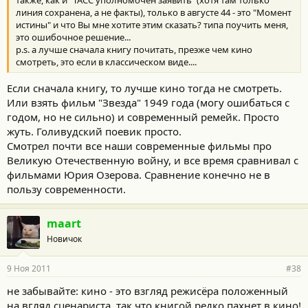
также, как и "ТАСС уполномочен заявить" (хотя там только
линия сохранена, а не факты), только в августе 44 - это "Момент
истины" и что Вы мне хотите этим сказать? типа поучить меня,
это ошибочное решение...
p.s. а лучше сначала книгу почитать, преэже чем кино
смотреть, это если в классическом виде....
Если сначала книгу, то лучше кино тогда не смотреть.
Или взять фильм "Звезда" 1949 года (могу ошибаться с
годом, но не сильно) и современный ремейк. Просто
жуть. Голивудский поевик просто.
Смотрел почти все наши современные фильмы про
Великую Отечественную войну, и все время сравнивал с
фильмами Юрия Озерова. Сравнение конечно не в
пользу современности.
maart
Новичок
9 Ноя 2011
#38
не забывайте: кино - это взгляд режисёра положенный
на вгляд сценариста. так что книгой редко пахнет в кино!