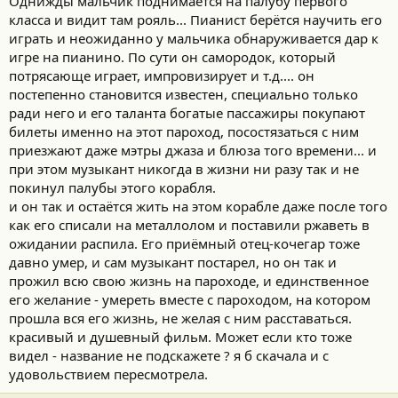
Однижды мальчик поднимается на палубу первого
класса и видит там рояль... Пианист берётся научить его
играть и неожиданно у мальчика обнаруживается дар к
игре на пианино. По сути он самородок, который
потрясающе играет, импровизирует и т.д.... он
постепенно становится известен, специально только
ради него и его таланта богатые пассажиры покупают
билеты именно на этот пароход, посостязаться с ним
приезжают даже мэтры джаза и блюза того времени... и
при этом музыкант никогда в жизни ни разу так и не
покинул палубы этого корабля.
и он так и остаётся жить на этом корабле даже после того
как его списали на металлолом и поставили ржаветь в
ожидании распила. Его приёмный отец-кочегар тоже
давно умер, и сам музыкант постарел, но он так и
прожил всю свою жизнь на пароходе, и единственное
его желание - умереть вместе с пароходом, на котором
прошла вся его жизнь, не желая с ним расставаться.
красивый и душевный фильм. Может если кто тоже
видел - название не подскажете ? я б скачала и с
удовольствием пересмотрела.