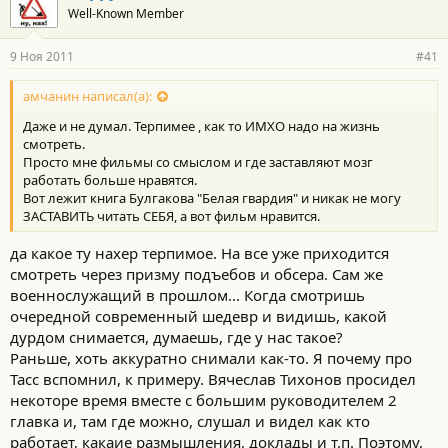
Well-Known Member
9 Ноя 2011
#41
амчанин написал(а):
Даже и не думал. Терпимее , как то ИМХО надо на жизнь
смотреть.
Просто мне фильмы со смыслом и где заставляют мозг
работать больше нравятся.
Вот лежит книга Булгакова "Белая гвардия" и никак не могу
ЗАСТАВИТЬ читать СЕБЯ, а вот фильм нравится.
да какое ту нахер терпимое. На все уже приходится
смотреть через призму подъебов и обсера. Сам же
военнослужащий в прошлом... Когда смотришь
очередной современный шедевр и видишь, какой
дурдом снимается, думаешь, где у нас такое?
Раньше, хоть аккуратно снимали как-то. Я почему про
Тасс вспомнил, к примеру. Вячеслав Тихонов просидел
некоторе время вместе с большим руководителем 2
главка и, там где можно, слушал и видел как кто
работает, какаие размышления, доклады и т.п. Поэтому,