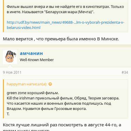
Фильм вышел вчера и вы не найдете его в кинотеатрах. Только
в инете. Называется "Беларуская мара (Мечта)".
http://udf.by/news/main_news/49688-...lm-o-vyborah-prezidenta-v-
belarusi-video.html
Мало верится , что премьера была именно В Минске.
амчанин
Well-Known Member
9 Ноя 2011
#34
happyman написал(а):
green zone хороший фильм.
Kill the irishman прикольный фильм, Обряд, Теория заговора.
Что касается наших и военных фильмов подпишусь под
Владом. Нравится фильм Грозовые ворота.
Т.
Костя лучше лишний раз посмотреть в августе 44-го, а
потом книгу почитать.