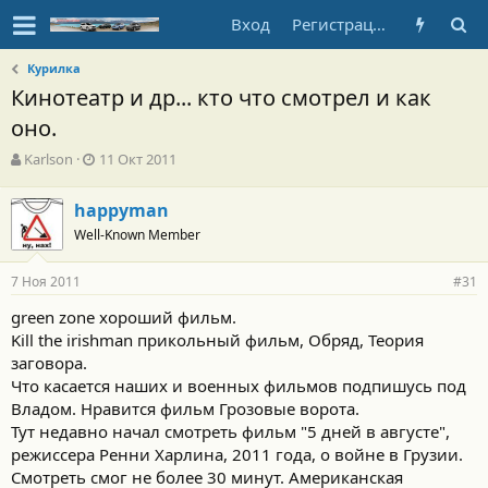
Вход
Регистрация
Курилка
Кинотеатр и др... кто что смотрел и как
оно.
А
Д
Karlson
11 Окт 2011
в
а
т
т
happyman
о
а
Well-Known Member
р
н
т
а
е
ч
7 Ноя 2011
#31
м
а
ы
л
green zone хороший фильм.
а
Kill the irishman прикольный фильм, Обряд, Теория
заговора.
Что касается наших и военных фильмов подпишусь под
Владом. Нравится фильм Грозовые ворота.
Тут недавно начал смотреть фильм "5 дней в августе",
режиссера Ренни Харлина, 2011 года, о войне в Грузии.
Смотреть смог не более 30 минут. Американская