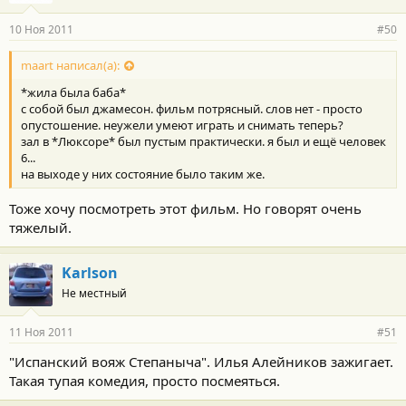
10 Ноя 2011
#50
maart написал(а):
*жила была баба*
с собой был джамесон. фильм потрясный. слов нет - просто
опустошение. неужели умеют играть и снимать теперь?
зал в *Люксоре* был пустым практически. я был и ещё человек
6...
на выходе у них состояние было таким же.
Тоже хочу посмотреть этот фильм. Но говорят очень
тяжелый.
Karlson
Не местный
11 Ноя 2011
#51
"Испанский вояж Степаныча". Илья Алейников зажигает.
Такая тупая комедия, просто посмеяться.