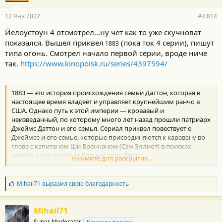
12 Янв 2022
#4.814
Йелоустоун 4 отсмотрел...ну чет как то уже скучноват
показался. Вышел приквел
(пока ток 4 серии), пишут
1883
типа огонь. Смотрел начало первой серии, вроде ниче
так.
https://www.kinopoisk.ru/series/4397594/
1883 — это история происхождения семьи Даттон, которая в
настоящее время владеет и управляет крупнейшим ранчо в
США. Однако путь к этой империи — кровавый и
неизведанный, по которому много лет назад прошли патриарх
Джеймс Даттон и его семья. Сериал приквел повествует о
Джеймсе и его семье, которые присоединяются к каравану во
главе с капитаном Ши Бреннаном (Сэм Эллиот) в поисках
нового дома вдали от бедных улиц Техаса.
Нажмите для раскрытия...
Премьера первых двух эпизодов сериала состоялась вместе,
что дало зрителям острое ощущение жизни на американском
Западе 19 века. Эпизоды знакомят нас с разными караванами,
Б
Mihail71
выразил свою благодарность
путешествующими вместе с одной и той же целью: поиск дома.
л
а
У этой группы путешественников есть общая цель, но
г
гармония между ними хрупка.
Mihail71
о
Даттоны могут оказаться вовлеченными в различные
Super Moderator
Команда форума