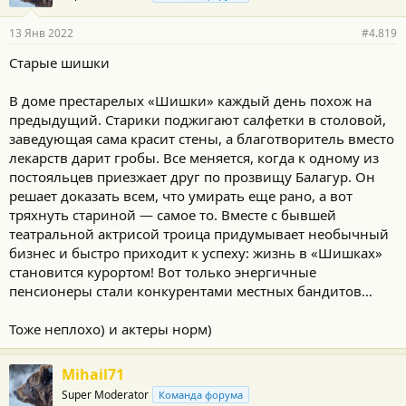
а
р
13 Янв 2022
#4.819
н
о
Старые шишки
с
т
и
В доме престарелых «Шишки» каждый день похож на
:
предыдущий. Старики поджигают салфетки в столовой,
заведующая сама красит стены, а благотворитель вместо
лекарств дарит гробы. Все меняется, когда к одному из
постояльцев приезжает друг по прозвищу Балагур. Он
решает доказать всем, что умирать еще рано, а вот
тряхнуть стариной — самое то. Вместе с бывшей
театральной актрисой троица придумывает необычный
бизнес и быстро приходит к успеху: жизнь в «Шишках»
становится курортом! Вот только энергичные
пенсионеры стали конкурентами местных бандитов…
Тоже неплохо) и актеры норм)
Mihail71
Super Moderator
Команда форума