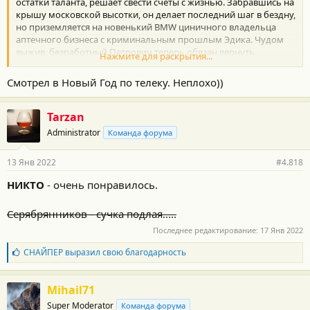
остатки таланта, решает свести счеты с жизнью. Забравшись на
крышу московской высотки, он делает последний шаг в бездну,
но приземляется на новенький BMW циничного владельца
аптечного бизнеса с криминальным прошлым Эдика. Чудом
выжив, безработный Петрович теперь обязан вернуть
Нажмите для раскрытия...
стоимость разбитого «бумера» — 10 миллионов. Прощать
других — не в правилах Эдика, но чтобы повеселиться, он
Смотрел в Новый Год по телеку. Неплохо))
берет Петровича к себе в фирму креативным директором. Еще
не зная, что все перевернется самым неожиданным образом,
ведь у вселенной, как известно, отличное чувство юмора.
Tarzan
Administrator
Команда форума
Прикольный фильм) хорошие актеры)
13 Янв 2022
#4.818
НИКТО
- очень понравилось.
Серябрянников - сучка подлая.....
Последнее редактирование:
17 Янв 2022
Б
СНАЙПЕР
выразил свою благодарность
л
а
г
Mihail71
о
Super Moderator
Команда форума
д