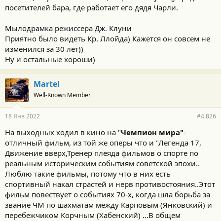
посетителей бара, где работает его дядя Чарли.
Мылодрамка режиссера Дж. Клуни
Приятно было видеть Кр. Ллойда) Кажется он совсем не
изменился за 30 лет))
Ну и остальные хороши)
Martel
Well-Known Member
18 Янв 2022
#4.826
На выходных ходил в кино на "
Чемпион мира"
-
отличный фильм, из той же оперы что и "Легенда 17,
Движение вверх,Тренер плеяда фильмов о спорте по
реальным историческим событиям советской эпохи..
Люблю такие фильмы, потому что в них есть
спортивный накал страстей и нерв противостояния..Этот
фильм повествует о событиях 70-х, когда шла борьба за
звание ЧМ по шахматам между Карповым (Янковский) и
перебежчиком Корчным (Хабенский) ...В общем