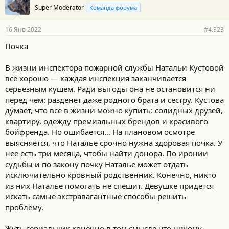
Super Moderator
Команда форума
16 Янв 2022
#4.823
Почка
В жизни инспектора пожарной службы Натальи Кустовой
всё хорошо — каждая инспекция заканчивается
серьезным кушем. Ради выгоды она не остановится ни
перед чем: разденет даже родного брата и сестру. Кустова
думает, что всё в жизни можно купить: солидных друзей,
квартиру, одежду премиальных брендов и красивого
бойфренда. Но ошибается… На плановом осмотре
выясняется, что Наталье срочно нужна здоровая почка. У
нее есть три месяца, чтобы найти донора. По иронии
судьбы и по закону почку Наталье может отдать
исключительно кровный родственник. Конечно, никто
из них Наталье помогать не спешит. Девушке придется
искать самые экстравагантные способы решить
проблему.
Жуть сериальчик конечно в том смысле что никому