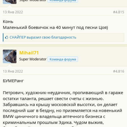
д
конфликты, и их подстерегают многие трудности. Если вы уже
а
вовлечены в истоки саги о семье Даттонов, вам должно быть
р
13 Янв 2022
#4.815
любопытно узнать, что ждет Даттонов и их товарищей
н
впереди.
о
Конь
с
Маленький боевичок на 40 минут под песни Цоя)
т
и
:
Б
СНАЙПЕР
выразил свою благодарность
л
а
г
Mihail71
о
Super Moderator
Команда форума
д
а
р
13 Янв 2022
#4.816
н
о
БУМЕРанг
с
т
и
Петрович, художник-неудачник, пропивающий в гараже
:
остатки таланта, решает свести счеты с жизнью.
Забравшись на крышу московской высотки, он делает
последний шаг в бездну, но приземляется на новенький
BMW циничного владельца аптечного бизнеса с
криминальным прошлым Эдика. Чудом выжив,