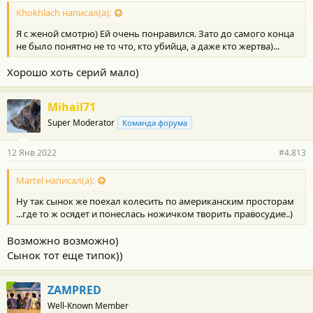
Khokhlach написал(а):
Я с женой смотрю) Ей очень понравился. Зато до самого конца
не было понятно не то что, кто убийца, а даже кто жертва)...
Хорошо хоть серий мало)
Mihail71
Super Moderator
Команда форума
12 Янв 2022
#4.813
Martel написал(а):
Ну так сынок же поехал колесить по американским просторам
...где то ж осядет и понеслась ножичком творить правосудие..)
Возможно возможно)
Сынок тот еще типок))
ZAMPRED
Well-Known Member