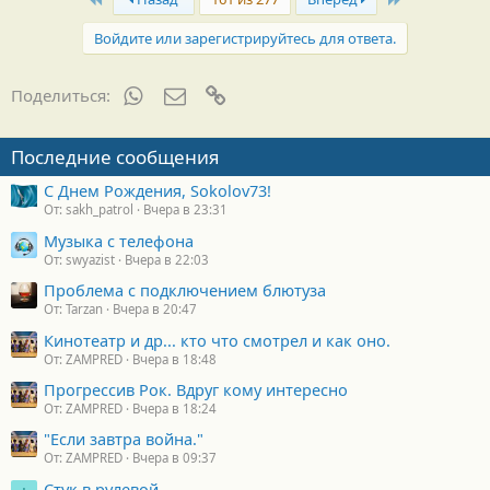
Войдите или зарегистрируйтесь для ответа.
WhatsApp
Электронная почта
Ссылка
Поделиться:
Последние сообщения
С Днем Рождения, Sokolov73!
От: sakh_patrol
Вчера в 23:31
Музыка с телефона
От: swyazist
Вчера в 22:03
Проблема с подключением блютуза
От: Tarzan
Вчера в 20:47
Кинотеатр и др... кто что смотрел и как оно.
От: ZAMPRED
Вчера в 18:48
Прогрессив Рок. Вдруг кому интересно
От: ZAMPRED
Вчера в 18:24
"Если завтра война."
От: ZAMPRED
Вчера в 09:37
Стук в рулевой