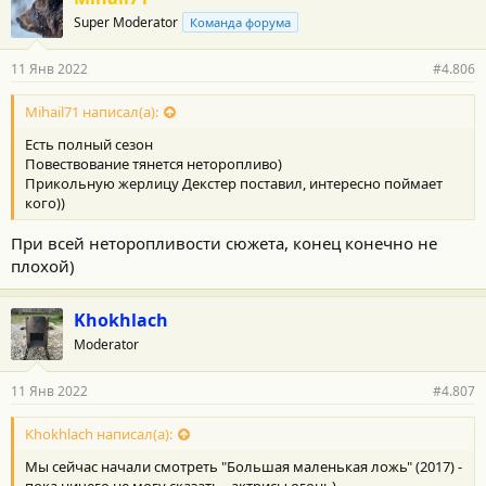
Super Moderator
Команда форума
11 Янв 2022
#4.806
Mihail71 написал(а):
Есть полный сезон
Повествование тянется неторопливо)
Прикольную жерлицу Декстер поставил, интересно поймает
кого))
При всей неторопливости сюжета, конец конечно не
плохой)
Khokhlach
Moderator
11 Янв 2022
#4.807
Khokhlach написал(а):
Мы сейчас начали смотреть "Большая маленькая ложь" (2017) -