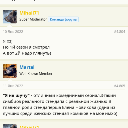
Mihail71
Super Moderator
Команда форума
10 Янв 2022
#4.804
Я хз)
Но 1й сезон я смотрел
А вот 2й надо глянуть)
Martel
Well-Known Member
11 Янв 2022
#4.805
"Я не шучу"
- отличный комедийный сериал.Этакий
симбиоз реального стендапа с реальной жизнью.В
главной роли стендаперша Елена Новикова (одна из
лучших среди женских стендап комиков на мое имхо).
Mihail71