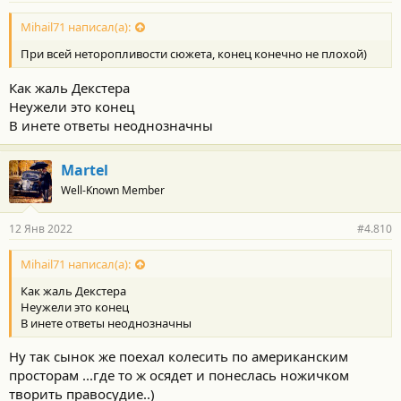
Mihail71 написал(а):
При всей неторопливости сюжета, конец конечно не плохой)
Как жаль Декстера
Неужели это конец
В инете ответы неоднозначны
Martel
Well-Known Member
12 Янв 2022
#4.810
Mihail71 написал(а):
Как жаль Декстера
Неужели это конец
В инете ответы неоднозначны
Ну так сынок же поехал колесить по американским
просторам ...где то ж осядет и понеслась ножичком
творить правосудие..)