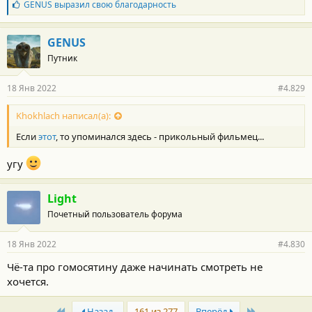
Б
GENUS
выразил свою благодарность
л
а
г
GENUS
о
Путник
д
а
р
18 Янв 2022
#4.829
н
о
с
Khokhlach написал(а):
т
Если
этот
, то упоминался здесь - прикольный фильмец...
и
:
угу
Light
Почетный пользователь форума
18 Янв 2022
#4.830
Чё-та про гомосятину даже начинать смотреть не
хочется.
First
Last
Назад
161 из 277
Вперёд