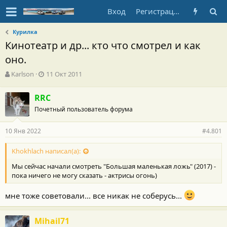
Вход
Регистрация
Курилка
Кинотеатр и др... кто что смотрел и как
оно.
А
Д
Karlson
11 Окт 2011
в
а
т
т
RRC
о
а
Почетный пользователь форума
р
н
т
а
е
ч
10 Янв 2022
#4.801
м
а
ы
л
Khokhlach написал(а):
а
Мы сейчас начали смотреть "Большая маленькая ложь" (2017) -
пока ничего не могу сказать - актрисы огонь)
мне тоже советовали... все никак не соберусь...
Mihail71