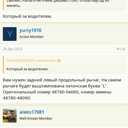
сайлент. Рычаги не очень дешево стоят, чтобы наугад их
менять.
Который за водителем.
yuriy1976
Y
Active Member
26 Дек 2023
#126
Stroitel20052005 написал(а):
Который за водителем.
Вам нужен задний левый продольный рычаг, На самом
рычаге будет выштампована латинская буква "L".
Оригинальный номер 48780-0e060, номер замены
48780-48090.
aleks17081
Well-Known Member