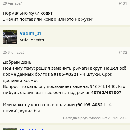
н
29 Авг 2024
#131
о
с
Нормально жуки ходят
т
Значит поставили криво или это не жуки)
и
:
Vadim_01
Active Member
25 Июн 2025
#132
Добрый день!
Подниму тему: решил заменить рычаги вкруг. Нашел всё
кроме данных болтов
90105-A0321
- 4 штуки. Срок
доставки космос.
Вопрос: по каталогу показывает замена: 91674L1440. Кто
нибудь ставил данные болты под рычаг
48760/
48780?
Или может у кого есть в наличии (
90105-A0321
- 4
штуки), купил бы...
Последнее редактирование:
25 Июн 2025