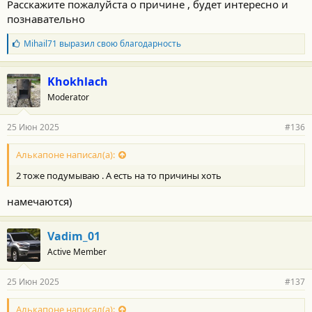
Расскажите пожалуйста о причине , будет интересно и
познавательно
Б
Mihail71
выразил свою благодарность
л
а
г
Khokhlach
о
Moderator
д
а
р
25 Июн 2025
#136
н
о
с
Алькапоне написал(а):
т
2 тоже подумываю . А есть на то причины хоть
и
:
намечаются)
Vadim_01
Active Member
25 Июн 2025
#137
Алькапоне написал(а):