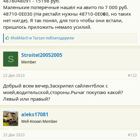
4878048091 - 15198 руб.
Маленькие поперечные нашёл на авито по 7 000 руб.
48710-0E030 (На рестайл нужны 48710-0E0
6
0, но таких
нет нигде). Я так понял, для того чтобы они встали,
пришлось приложить немало усилий.
Б
Khokhlach
и
Tarzan
поблагодарили
л
а
г
Stroitel20052005
S
о
Member
д
а
р
22 Дек 2023
#122
н
о
Добрый всем вечер,Заскрипел сайлентблок с
с
моей,водительской,стороны.Рычаг покупаю какой?
т
и
Левый или правый?
:
aleks17081
Well-Known Member
22 Дек 2023
#123