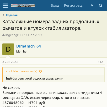
Вход
Регистрация
Ходовая
Каталожные номера задних продольных
рычагов и втулок стабилизатора.
А
Д
Ingenegr
11 Ноя 2019
в
а
т
т
Dimanich_64
о
D
а
Member
р
н
т
а
е
ч
8 Сен 2023
#121
м
а
ы
л
Khokhlach написал(а):
а
Ещё бы цену этой радости указывали)
Не секрет.
Большие продольные рычаги заказывал с ожиданием 4
месяца из ОАЭ, искал через zzap, много кто возит.
4876048062 - 14701 руб