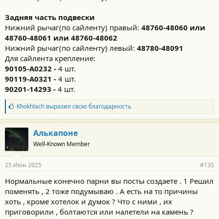
Задняя часть подвески
Нижний рычаг(по сайленту) правый:
48760-48060 или
48760-48061 или
48760-48062
Нижний рычаг(по сайленту) левый:
48780-48091
Для сайлента крепление:
90105-A0232 -
4 шт.
90119-A0321 -
4 шт.
90201-14293 -
4 шт.
Б
Khokhlach
выразил свою благодарность
л
а
г
Алькапоне
о
Well-Known Member
д
а
р
25 Июн 2025
#135
н
о
Нормальные конечно парни вы посты создаете . 1 Решил
с
поменять , 2 тоже подумываю . А есть на то причины
т
и
хоть , кроме хотелок и думок ? Что с ними , их
:
приговорили , болтаются или налетели на камень ?