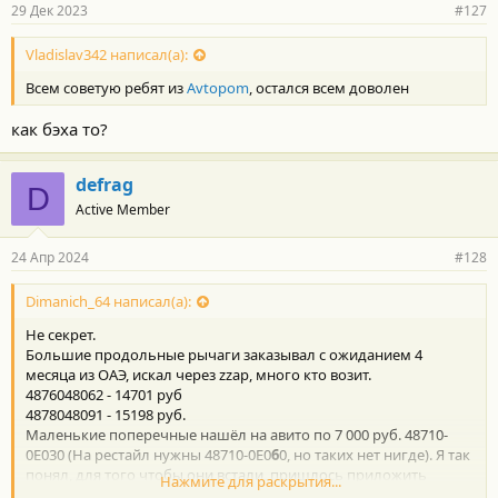
29 Дек 2023
#127
Vladislav342 написал(а):
Всем советую ребят из
Avtopom
, остался всем доволен
как бэха то?
defrag
D
Active Member
24 Апр 2024
#128
Dimanich_64 написал(а):
Не секрет.
Большие продольные рычаги заказывал с ожиданием 4
месяца из ОАЭ, искал через zzap, много кто возит.
4876048062 - 14701 руб
4878048091 - 15198 руб.
Маленькие поперечные нашёл на авито по 7 000 руб. 48710-
0E030 (На рестайл нужны 48710-0E0
6
0, но таких нет нигде). Я так
понял, для того чтобы они встали, пришлось приложить
Нажмите для раскрытия...
немало усилий.