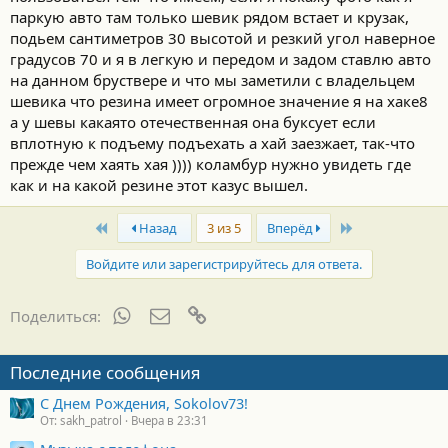
прекрасно поехало.
паркую авто там только шевик рядом встает и крузак,
Вышел посмотрел на эту засаду на дороге. Поржал нервно. Аж
смешно, я бы там на жигулях проехал без проблем, а сарай
подьем сантиметров 30 высотой и резкий угол наверное
ехать отказался.
градусов 70 и я в легкую и передом и задом ставлю авто
Фуфло у нас а не 4 ВД. И кино правильное на предыдущей
на данном бруствере и что мы заметили с владельцем
странице.
шевика что резина имеет огромное значение я на хаке8
а у шевы какаято отечественная она буксует если
вплотную к подъему подъехать а хай заезжает, так-что
прежде чем хаять хая )))) коламбур нужно увидеть где
как и на какой резине этот казус вышел.
First
Last
Назад
3 из 5
Вперёд
Войдите или зарегистрируйтесь для ответа.
WhatsApp
Электронная почта
Ссылка
Поделиться:
Последние сообщения
С Днем Рождения, Sokolov73!
От: sakh_patrol
Вчера в 23:31