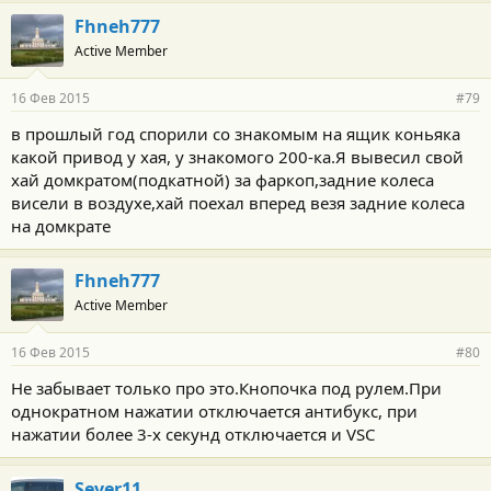
а
г
Fhneh777
о
Active Member
д
а
р
16 Фев 2015
#79
н
о
в прошлый год спорили со знакомым на ящик коньяка
с
какой привод у хая, у знакомого 200-ка.Я вывесил свой
т
и
хай домкратом(подкатной) за фаркоп,задние колеса
:
висели в воздухе,хай поехал вперед везя задние колеса
на домкрате
Fhneh777
Active Member
16 Фев 2015
#80
Не забывает только про это.Кнопочка под рулем.При
однократном нажатии отключается антибукс, при
нажатии более 3-х секунд отключается и VSC
Sever11