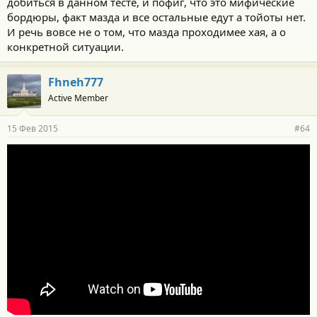
добиться в данном тесте, и пофиг, что это мифические
бордюры, факт мазда и все остальные едут а тойоты нет.
И речь вовсе не о том, что мазда проходимее хая, а о
конкретной ситуации.
Fhneh777
Active Member
15 Фев 2015
#64