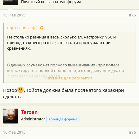
Почетный пользователь форума
15 Фев 2015
#75
ugra написал(а):
Не столько разница в весе, сколько эл. настройки VSC и
привода заднего разные, это, кстати прозвучало при
сравнениях.
В данных случаях нет полного вывешивания - три колеса
контактируют с почвой полностью, а в предыдущем два по
диагонали изредка цепляя.
Нажмите для раскрытия...
Не зря ребята конусы подставляли.
Позор
, Тойота должна была после этого харакири
сделать.
Tarzan
Administrator
Команда форума
16 Фев 2015
#76