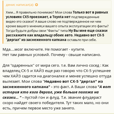
денис написал(а):
Хмм... Я правильно понимаю? Мои слова
Только вот в равных
условиях CX5 проезжает, а Toyota нет
подтвержденные
видео-это сказки? А ваше слово не подтвержденное ни чем
кроме вашего мнения,и вашего опыта эксплуатации это факты?
Тогда будьте добры свои "Факты" типа
Ну Вы мне еще сказки
расскажите как владельцу обоих авто. Недавно вот СХ-5
"дергал" из заснеженного капкана
оставьте при себе.
Мда....мозг включите. Не помогает - купите.
Нет там равных условий. Почему - свыше написано.
Для "одаренных" от мира сего. т.е. Вам лично сосед : Как
владелец СХ-5 и ХАЙ3 еще раз говорю что СХ-5 успешнее
чем ХАЙ3 садится на диагоналке и менее успешно оттуда
вылезает. Мои слова "
Недавно вот СХ-5 "дергал" из
заснеженного капкана" -
это факт
.
А Ваши слова
"
А вот
история кто кого дергал, уже больше похожа на
сказки... " -
пустой гон и флуд. Т.е. звание флудераст
скоро найдет своего победителя. Тут таких мало, но они
есть, причем первое место уже занято.