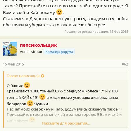
такое ? Приезжайте в гости ко мне, чай в одном городе. Я
Вам и сх-5 и Хай покажу
.
Скатаемся в Дедовск на лесную трассу, засадим в сугробы
обе тачки и убедитесь кто как вылезет быстрее.
Последнее редактирование:
15 Фев 2015
пепсикольщик
Administrator
Команда форума
15 Фев 2015
#62
Tarzan написал(а):
О Ваших
Сравнивают 1.300 тонный СХ-5 с радиусом колеса 17" и 2.100
тонный ХАЙ с 19"
в мифических условиях диагональных
бордюров
Чудики.
Насчет моих сказок - ну и чего, додумались сказануть такое ?
Приезжайте в гости ко мне, чай в одном городе. Я Вам и сх-5 и
Хай покажу
.
Нажмите для раскрытия...
Скатаемся в Дедовск на лесную трассу, засадим в сугробы обе