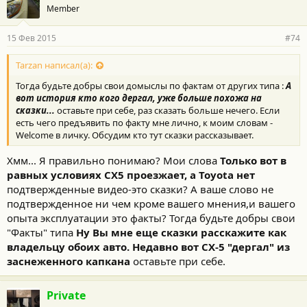
Member
15 Фев 2015
#74
Tarzan написал(а):
Тогда будьте добры свои домыслы по фактам от других типа :
А
вот история кто кого дергал, уже больше похожа на
сказки...
оставьте при себе, раз сказать больше нечего. Если
есть чего предъявить по факту мне лично, к моим словам -
Welcome в личку. Обсудим кто тут сказки рассказывает.
Хмм... Я правильно понимаю? Мои слова
Только вот в
равных условиях CX5 проезжает, а Toyota нет
подтвержденные видео-это сказки? А ваше слово не
подтвержденное ни чем кроме вашего мнения,и вашего
опыта эксплуатации это факты? Тогда будьте добры свои
"Факты" типа
Ну Вы мне еще сказки расскажите как
владельцу обоих авто. Недавно вот СХ-5 "дергал" из
заснеженного капкана
оставьте при себе.
Private