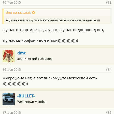
16 Фев 2015
#83
dmt написал(а):
А у меня вискомуфта межосевой блокировки в раздатке )))
а у нас в квартире газ, а у вас, а у нас водопровод вот,
а у нас микрофон - вон и вон))))))))))))))))
dmt
хронический тоётовод
16 Фев 2015
#84
микрофона нет, а вот вискомуфта межосевой есть
))))))))))))))))))))
-BULLET-
Well-Known Member
17 Фев 2015
#85