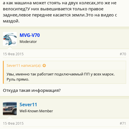
а как машина может стоять на двух колесах,это же не
велосипед?У них вывешивается только правое
заднее,левое переднее касается земли.Это на видео с
маздой.
MVG-V70
Moderator
15 Фев 2015
#70
Sever11 написал(а):
Увы, именно так работает подключаемый ПП у всех марок.
Руль прямо.
Откуда такая информация?
Sever11
Well-Known Member
15 Фев 2015
#71