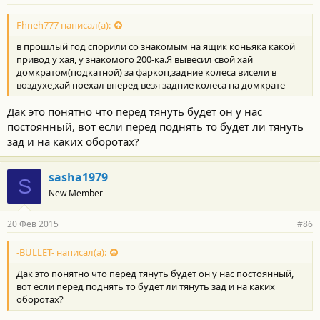
Fhneh777 написал(а):
в прошлый год спорили со знакомым на ящик коньяка какой
привод у хая, у знакомого 200-ка.Я вывесил свой хай
домкратом(подкатной) за фаркоп,задние колеса висели в
воздухе,хай поехал вперед везя задние колеса на домкрате
Дак это понятно что перед тянуть будет он у нас
постоянный, вот если перед поднять то будет ли тянуть
зад и на каких оборотах?
sasha1979
S
New Member
20 Фев 2015
#86
-BULLET- написал(а):
Дак это понятно что перед тянуть будет он у нас постоянный,
вот если перед поднять то будет ли тянуть зад и на каких
оборотах?