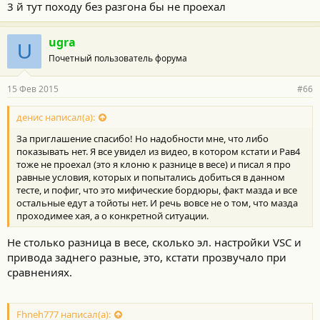
3 й тут походу без разгона бы не проехал
с
т
и
ugra
:
U
Почетный пользователь форума
15 Фев 2015
#66
денис написал(а):
За приглашение спасибо! Но надобности мне, что либо
показывать нет. Я все увидел из видео, в котором кстати и Рав4
тоже не проехал (это я клоню к разнице в весе) и писал я про
равные условия, которых и попытались добиться в данном
тесте, и пофиг, что это мифические бордюры, факт мазда и все
остальные едут а тойоты нет. И речь вовсе не о том, что мазда
проходимее хая, а о конкретной ситуации.
Не столько разница в весе, сколько эл. настройки VSC и
привода заднего разные, это, кстати прозвучало при
сравнениях.
Fhneh777 написал(а):