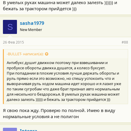
В умелых руках машина может далеко залезть )))))) и
бежать за трактором прийдется )))
sasha1979
S
New Member
26 Фев 2015
#88
-BULLET- написал(а):
Антибукс душит движком поэтому при взвешивании и
пробуксе обороты движка душатся, а колесо буксует.
При попадании в плохие условия лучше держать обороты и
руль прямо если это возможно, но спешу успокоить что и
выворачивая руль ходом машина идет хорошо и я лазил уже
по таким сугробам что даже брат признал авто нормальным
для несильного бездорожья. В умелых руках машина может
далеко залезть )))))) и бежать за трактором прийдется )))
Я свою пока жду. Проверю по полной. Имею в виду
нормальные условия а не полигон