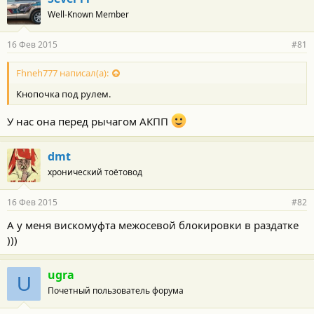
Well-Known Member
16 Фев 2015
#81
Fhneh777 написал(а):
Кнопочка под рулем.
У нас она перед рычагом АКПП
dmt
хронический тоётовод
16 Фев 2015
#82
А у меня вискомуфта межосевой блокировки в раздатке
)))
ugra
U
Почетный пользователь форума