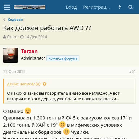
Вход
Регистрация
Ходовая
Как должен работать AWD ??
А
Д
Ckam
14 Дек 2014
в
а
т
т
Tarzan
о
а
Administrator
р
н
Команда форума
т
а
е
ч
15 Фев 2015
#61
м
а
ы
л
денис написал(а):
а
О каких сказках вы говорите? В видео все наглядно. А вот
история кто кого дергал, уже больше похожа на сказки...
О Ваших
Сравнивают 1.300 тонный СХ-5 с радиусом колеса 17" и
2.100 тонный ХАЙ с 19"
в мифических условиях
диагональных бордюров
Чудики.
Насчет моих сказок - ну и чего, додумались сказануть