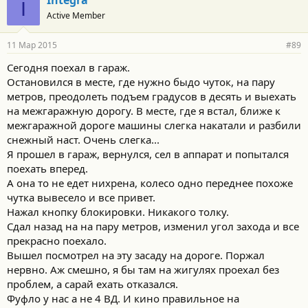
Integra
I
Active Member
11 Мар 2015
#89
Сегодня поехал в гараж.
Остановился в месте, где нужно быдо чуток, на пару
метров, преодолеть подъем градусов в десять и выехать
на межгаражную дорогу. В месте, где я встал, ближе к
межгаражной дороге машины слегка накатали и разбили
снежный наст. Очень слегка...
Я прошел в гараж, вернулся, сел в аппарат и попытался
поехать вперед.
А она то не едет нихрена, колесо одно переднее похоже
чутка вывесело и все привет.
Нажал кнопку блокировки. Никакого толку.
Сдал назад на на пару метров, изменил угол захода и все
прекрасно поехало.
Вышел посмотрел на эту засаду на дороге. Поржал
нервно. Аж смешно, я бы там на жигулях проехал без
проблем, а сарай ехать отказался.
Фуфло у нас а не 4 ВД. И кино правильное на