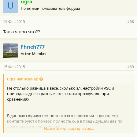
ugra
U
Почетный пользователь форума
Вот было уже
15 Фев 2015
#68
Так а я про что??
Fhneh777
Active Member
15 Фев 2015
#69
ugra написал(а):
Не столько разница в весе, сколько эл. настройки VSC и
привода заднего разные, это, кстати прозвучало при
сравнениях.
В данных случаях нет полного вывешивания - три колеса
контактируют с почвой полностью, а в предыдущем два по
диагонали изредка цепляя.
Нажмите для раскрытия...
Не зря ребята конусы подставляли.