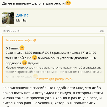
тачки и убедитесь кто как вылезет быстрее.
Да не в вылезем дело, в диагонали!
денис
Member
15 Фев 2015
#63
Tarzan написал(а):
О Ваших
Сравнивают 1.300 тонный СХ-5 с радиусом колеса 17" и 2.100
тонный ХАЙ с 19"
в мифических условиях диагональных
бордюров
Чудики.
Насчет моих сказок - че ума много не нажили чтобы спизда...ть
такое ? Приезжайте в гости ко мне, чай в одном городе. Я Вам и
сх-5 и Хай покажу
.
Нажмите для раскрытия...
Скатаемся в Дедовск на лесную трассу, засадим в сугробы обе
тачки и убедитесь кто как вылезет быстрее.
За приглашение спасибо! Но надобности мне, что либо
показывать нет. Я все увидел из видео, в котором кстати
и Рав4 тоже не проехал (это я клоню к разнице в весе) и
писал я про равные условия, которых и попытались