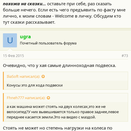
похожа на сказки...
оставьте при себе, раз сказать
больше нечего. Если есть чего предъявить по факту мне
лично, к моим словам - Welcome в личку. Обсудим кто
тут сказки рассказывает.
ugra
U
Почетный пользователь форума
15 Фев 2015
#73
Очевидно, что у хая самые длинноходная подвеска.
IliaSoft написал(а):
Конусы это для хода подвески
Fhneh777 написал(а):
а как машина может стоять на двух колесах,это же не
велосипед?У них вывешивается только правое заднее,левое
переднее касается земли.Это на видео с маздой.
Стоять не может но степень нагрузки на колеса по