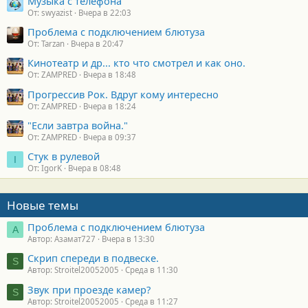
Музыка с телефона
От: swyazist
Вчера в 22:03
Проблема с подключением блютуза
От: Tarzan
Вчера в 20:47
Кинотеатр и др... кто что смотрел и как оно.
От: ZAMPRED
Вчера в 18:48
Прогрессив Рок. Вдруг кому интересно
От: ZAMPRED
Вчера в 18:24
"Если завтра война."
От: ZAMPRED
Вчера в 09:37
Стук в рулевой
I
От: IgorK
Вчера в 08:48
Новые темы
Проблема с подключением блютуза
А
Автор: Азамат727
Вчера в 13:30
Скрип спереди в подвеске.
S
Автор: Stroitel20052005
Среда в 11:30
Звук при проезде камер?
S
Автор: Stroitel20052005
Среда в 11:27