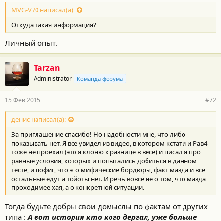
MVG-V70 написал(а):
Откуда такая информация?
Личный опыт.
Tarzan
Administrator
Команда форума
15 Фев 2015
#72
денис написал(а):
За приглашение спасибо! Но надобности мне, что либо
показывать нет. Я все увидел из видео, в котором кстати и Рав4
тоже не проехал (это я клоню к разнице в весе) и писал я про
равные условия, которых и попытались добиться в данном
тесте, и пофиг, что это мифические бордюры, факт мазда и все
остальные едут а тойоты нет. И речь вовсе не о том, что мазда
проходимее хая, а о конкретной ситуации.
Тогда будьте добры свои домыслы по фактам от других
типа :
А вот история кто кого дергал, уже больше