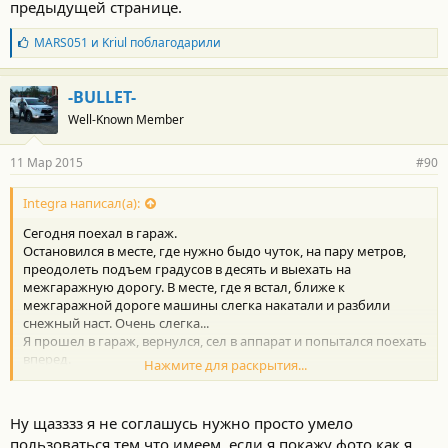
предыдущей странице.
Б
MARS051
и
Kriul
поблагодарили
л
а
г
-BULLET-
о
Well-Known Member
д
а
р
11 Мар 2015
#90
н
о
с
Integra написал(а):
т
Сегодня поехал в гараж.
и
:
Остановился в месте, где нужно быдо чуток, на пару метров,
преодолеть подъем градусов в десять и выехать на
межгаражную дорогу. В месте, где я встал, ближе к
межгаражной дороге машины слегка накатали и разбили
снежный наст. Очень слегка...
Я прошел в гараж, вернулся, сел в аппарат и попытался поехать
вперед.
Нажмите для раскрытия...
А она то не едет нихрена, колесо одно переднее похоже чутка
вывесело и все привет.
Нажал кнопку блокировки. Никакого толку.
Ну щазззз я не соглашусь нужно просто умело
Сдал назад на на пару метров, изменил угол захода и все
пользоваться тем что имеем, если я покажу фото как я