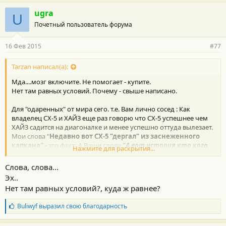
ugra
U
Почетный пользователь форума
16 Фев 2015
#77
Tarzan написал(а):
Мда....мозг включите. Не помогает - купите.
Нет там равных условий. Почему - свыше написано.
Для "одаренных" от мира сего. т.е. Вам лично сосед : Как
владелец СХ-5 и ХАЙ3 еще раз говорю что СХ-5 успешнее чем
ХАЙ3 садится на диагоналке и менее успешно оттуда вылезает.
Мои слова "
Недавно вот СХ-5 "дергал" из заснеженного
капкана" -
это факт
.
А Ваши слова
"
А вот история кто кого
Нажмите для раскрытия...
дергал, уже больше похожа на сказки... " -
пустой гон и флуд.
Т.е. звание флудераст скоро найдет своего победителя. Тут
Слова, слова...
таких мало, но они есть, причем первое место уже занято.
Эх..
Нет там равных условий?, куда ж равнее?
Б
Buliwyf
выразил свою благодарность
л
а