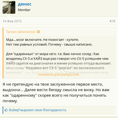
г
денис
о
Member
д
а
р
16 Фев 2015
#78
н
о
с
Tarzan написал(а):
т
Мда....мозг включите. Не помогает - купите.
и
:
Нет там равных условий. Почему - свыше написано.
Для "одаренных" от мира сего. т.е. Вам лично сосед : Как
владелец СХ-5 и ХАЙ3 еще раз говорю что СХ-5 успешнее чем
ХАЙ3 садится на диагоналке и менее успешно оттуда вылезает.
Мои слова "
Недавно вот СХ-5 "дергал" из заснеженного
капкана" -
это факт
.
А Ваши слова
"
А вот история кто кого
Нажмите для раскрытия...
дергал, уже больше похожа на сказки... " -
пустой гон и флуд.
Т.е. звание флудераст скоро найдет своего победителя. Тут
Я не претендую на твое заслуженное первое место,
таких мало, но они есть, причем первое место уже занято.
выдохни... Далее вести беседу смысла не вижу. Но вам
как "одаренному" скорее всего не получиться понять
почему.
Б
Buliwyf
выразил свою благодарность
л