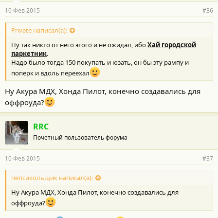
10 Фев 2015
#36
Private написал(а):
Ну так никто от него этого и не ожидал, ибо
Хай городской
паркетник
.
Надо было тогда 150 покупать и юзать, он бы эту рампу и
поперк и вдоль переехал
Ну Акура МДХ, Хонда Пилот, конечно создавались для
оффроуда?
RRC
Почетный пользователь форума
10 Фев 2015
#37
пепсикольщик написал(а):
Ну Акура МДХ, Хонда Пилот, конечно создавались для
оффроуда?