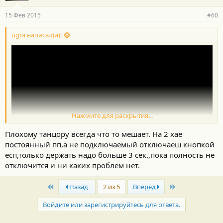
15 Фев 2015
#60
ugra написал(а):
Нажмите для раскрытия...
Плохому танцору всегда что то мешает. На 2 хае
постоянный пп,а не подключаемый отключаеш кнопкой
есп,только держать надо больше 3 сек.,пока полность не
Было? здесь наиболее наглядно
отключится и ни каких проблем нет.
First
Last
Назад
2 из 5
Вперёд
Войдите или зарегистрируйтесь для ответа.