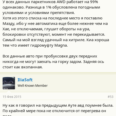
У всех данных паркетников AWD работает на 99%
одинаково. Разница в 1% обусловлена погодными
условиями и условиями препятствия.
Хотя из этого списка на последнее место я поставлю
Мазду, ибо у нее автоматика еще более нежнее чем на
Хае, не отключаемая, глушит обороты на ура,
блокировки отсутствуют, момент не перекидывается.
Самый на мой взгляд удачный на хитриле. Киа хороша
тем что имеет гидромуфту Magna.
Все данные авто при пробуксовке двух передних
никогда не могут заехать на горку задом. Задняя ось
стоит как вкопанная.
IliaSoft
Well-Known Member
15 Фев 2015
#53
Ну как я говорил на предыдущем Ауте авд поумнее была.
По крайней мере пока не отключится от перегрева он