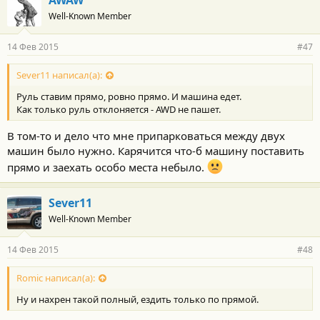
о
Well-Known Member
д
а
р
14 Фев 2015
#47
н
о
с
Sever11 написал(а):
т
Руль ставим прямо, ровно прямо. И машина едет.
и
:
Как только руль отклоняется - AWD не пашет.
В том-то и дело что мне припарковаться между двух
машин было нужно. Карячится что-б машину поставить
прямо и заехать особо места небыло.
Sever11
Well-Known Member
14 Фев 2015
#48
Romic написал(а):
Ну и нахрен такой полный, ездить только по прямой.