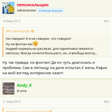
пепсикольщик
Administrator
Команда форума
10 Фев 2015
#41
RRC написал(а):
Не говорил! И я не говорил, что говорил!
Ну не фонтан же!
Андрей нормально рассекал, для паркетника тяжелого
неплохо. Всегда хочется большего, но...я вообще молчу...
Ну так правда, не фонтан! Да но чуть диагональ и
проблема. Сам в пятницу на даче испытал.У жены Рафик
на мой взгляд интереснее лазит!
Andy_X
В сети
11 Фев 2015
#42
пепсикольщик написал(а):