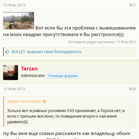
15 Фев 2015
#57
Вот если бы эта проблема с вывешиванием
на моих квадрах присутствовала я бы расстроился)))
Последнее редактирование:
15 Фев 2015
Б
-BULLET-
выразил свою благодарность
л
а
г
Tarzan
о
Administrator
Команда форума
д
а
р
15 Фев 2015
#58
н
о
с
денис написал(а):
т
Только вот в равных условиях CX5 проезжает, а Toyota нет, и
и
:
если с третьим все ясно, то поведение второго хая меня
удивило)))
Ну Вы мне еще сказки расскажите как владельцу обоих