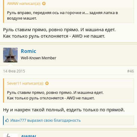
AWAW написал(а):
Руль вправо, передняя ось на горочке и.... задняя лапка в
воздухе машет.
Руль ставим прямо, ровно прямо. И машина едет.
Как только руль отклоняется - AWD не пашет.
Romic
Well-Known Member
14 Фев 2015
#46
Sever11 написал(а):
Руль ставим прямо, ровно прямо. И машина едет.
Как только руль отклоняется - AWD не пашет.
Ну и нахрен такой полный, ездить только по прямой.
Б
Иван777
выразил свою благодарность
л
а
г
AWAW