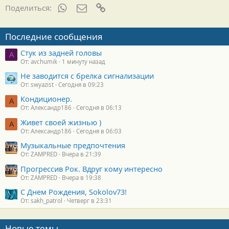
WhatsApp
Электронная почта
Ссылка
Поделиться:
Последние сообщения
Стук из задней головы
A
От: avchumik
1 минуту назад
Не заводится с брелка сигнализации
От: swyazist
Сегодня в 09:23
Кондиционер.
А
От: Александр186
Сегодня в 06:13
Живет своей жизнью )
А
От: Александр186
Сегодня в 06:03
Музыкальные предпочтения
От: ZAMPRED
Вчера в 21:39
Прогрессив Рок. Вдруг кому интересно
От: ZAMPRED
Вчера в 19:38
С Днем Рождения, Sokolov73!
От: sakh_patrol
Четверг в 23:31
Новые темы