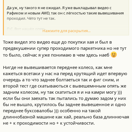
Да уж, ну такого я не ожидал. Я уже выкладывал видео с
Рафиком и новым AWD, так он с лёгкостью такие вывешивания
проходил. Чёто тут не так.
П.С. Вот нашёл опять.
Нажмите для раскрытия...
Тоже видел это видео еще до покупки хая и был в
предвкушении супер проходимого паркетника но не тут
то было, сейчас я уже понимаю в чем здесь наеб
Нигде не вывешивается переднее колесо, как мне
кажеться всетаки у нас на перед крутящий идет впервую
очередь а то что заднее болтаеться так и фиг сним, и
второй тест где скатываються с вывешемнным опять же
задним колесом, ну так скатиться я и на камри могу )))
если бы они заехать так пытались то думаю задом у них
бы не вышло, крутилось бы заднее вывешенное и одно
переднее буксовалобы ))) особенно на такой
длиннобазной машине как хай, реально база длиннючая
не + к проходимости но + к устойчивости.