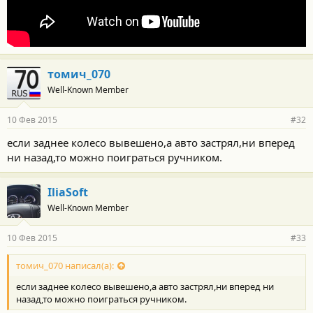
томич_070
Well-Known Member
10 Фев 2015
#32
если заднее колесо вывешено,а авто застрял,ни вперед
ни назад,то можно поиграться ручником.
IliaSoft
Well-Known Member
10 Фев 2015
#33
томич_070 написал(а):
если заднее колесо вывешено,а авто застрял,ни вперед ни
назад,то можно поиграться ручником.