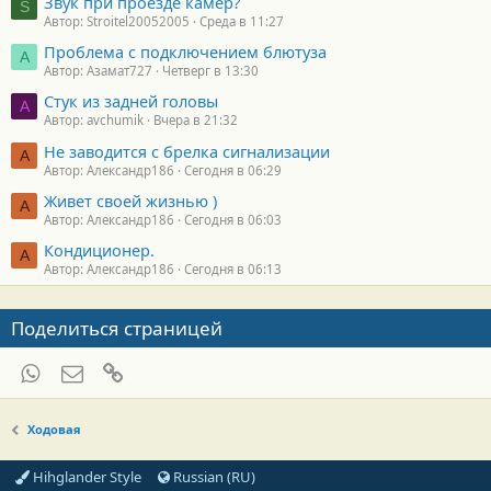
Звук при проезде камер?
S
Автор: Stroitel20052005
Среда в 11:27
Проблема с подключением блютуза
А
Автор: Азамат727
Четверг в 13:30
Стук из задней головы
A
Автор: avchumik
Вчера в 21:32
Не заводится с брелка сигнализации
А
Автор: Александр186
Сегодня в 06:29
Живет своей жизнью )
А
Автор: Александр186
Сегодня в 06:03
Кондиционер.
А
Автор: Александр186
Сегодня в 06:13
Поделиться страницей
WhatsApp
Электронная почта
Ссылка
Ходовая
Hihglander Style
Russian (RU)