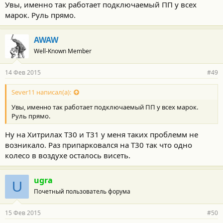
Увы, именно так работает подключаемый ПП у всех
марок. Руль прямо.
AWAW
Well-Known Member
14 Фев 2015
#49
Sever11 написал(а):
Увы, именно так работает подключаемый ПП у всех марок.
Руль прямо.
Ну на Хитрилах Т30 и Т31 у меня таких проблемм не
возникало. Раз припарковался на Т30 так что одно
колесо в воздухе осталось висеть.
ugra
U
Почетный пользователь форума
15 Фев 2015
#50