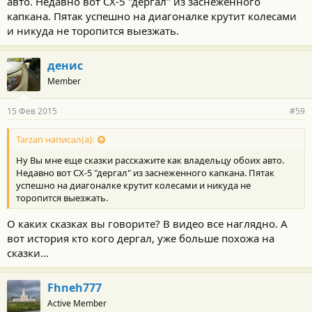
авто. Недавно вот СХ-5 "дергал" из заснеженного
капкана. Пятак успешно на диагоналке крутит колесами
и никуда не торопится выезжать.
денис
Member
15 Фев 2015
#59
Tarzan написал(а):
Ну Вы мне еще сказки расскажите как владельцу обоих авто.
Недавно вот СХ-5 "дергал" из заснеженного капкана. Пятак
успешно на диагоналке крутит колесами и никуда не
торопится выезжать.
О каких сказках вы говорите? В видео все наглядно. А
вот история кто кого дергал, уже больше похожа на
сказки...
Fhneh777
Active Member