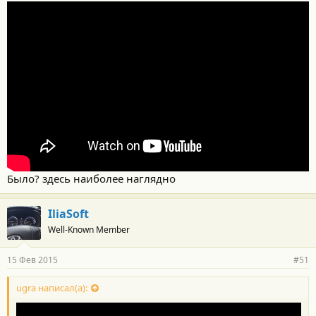
Было? здесь наиболее наглядно
IliaSoft
Well-Known Member
15 Фев 2015
#51
ugra написал(а):