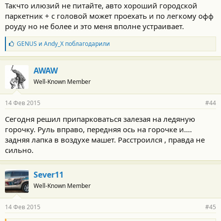
Такчто илюзий не питайте, авто хороший городской
паркетник + с головой может проехать и по легкому офф
роуду но не более и это меня вполне устраивает.
Б
GENUS
и
Andy_X
поблагодарили
л
а
г
AWAW
о
Well-Known Member
д
а
р
14 Фев 2015
#44
н
о
Сегодня решил припарковаться залезая на ледяную
с
горочку. Руль вправо, передняя ось на горочке и....
т
и
задняя лапка в воздухе машет. Расстроился , правда не
:
сильно.
Sever11
Well-Known Member
14 Фев 2015
#45