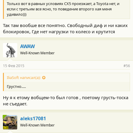
Только вот в равных условиях CX5 проезжает, а Toyota нет, и
если с третьим все ясно, то поведение второго хая меня
удивило)))
Так там вообше все понятно. Свободный диф и ни каких
блокировок, Где нет нагрузки то колесо и крутится
AWAW
Well-Known Member
15 Фев 2015
#56
IliaSoft написал(а):
Грустно.....
Ну я к етому вобщем-то был готов , поетому грусть-тоска
не съедает.
aleks17081
Well-Known Member