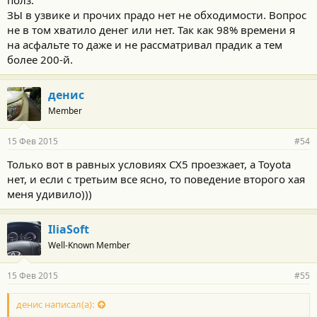
полз.
ЗЫ в узвике и прочих прадо нет не обходимости. Вопрос
не в том хватило денег или нет. Так как 98% времени я
на асфальте то даже и не рассматривал прадик а тем
более 200-й.
денис
Member
15 Фев 2015
#54
Только вот в равных условиях CX5 проезжает, а Toyota
нет, и если с третьим все ясно, то поведение второго хая
меня удивило)))
IliaSoft
Well-Known Member
15 Фев 2015
#55
денис написал(а):