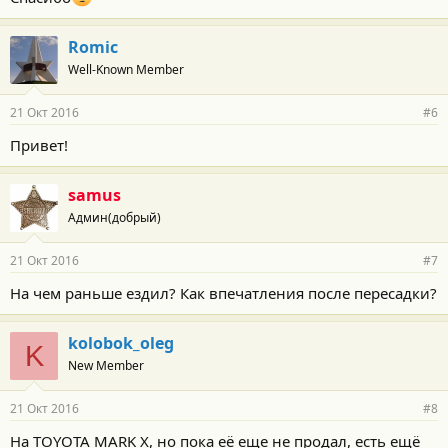
Romic
Well-Known Member
21 Окт 2016
#6
Привет!
samus
Админ(добрый)
21 Окт 2016
#7
На чем раньше ездил? Как впечатления после пересадки?
kolobok_oleg
K
New Member
21 Окт 2016
#8
На TOYOTA MARK X, но пока её еще не продал, есть ещё