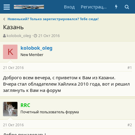
Вход
Регистрация
Новенький? Только зарегистрировался? Тебе сюда!
Казань
А
Д
kolobok_oleg
21 Окт 2016
в
а
т
т
kolobok_oleg
K
о
а
New Member
р
н
т
а
21 Окт 2016
е
ч
#1
м
а
Доброго всем вечера, с приветом к Вам из Казани.
ы
л
Вчера стал обладателем Хайлика 2010 года, вот и решил
а
заглянуть к Вам на форум
RRC
Почетный пользователь форума
21 Окт 2016
#2
Добро пожаловать!