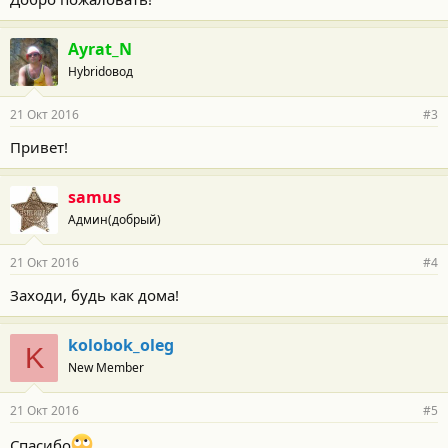
Ayrat_N
Hybridовод
21 Окт 2016
#3
Привет!
samus
Админ(добрый)
21 Окт 2016
#4
Заходи, будь как дома!
kolobok_oleg
K
New Member
21 Окт 2016
#5
Спасибо