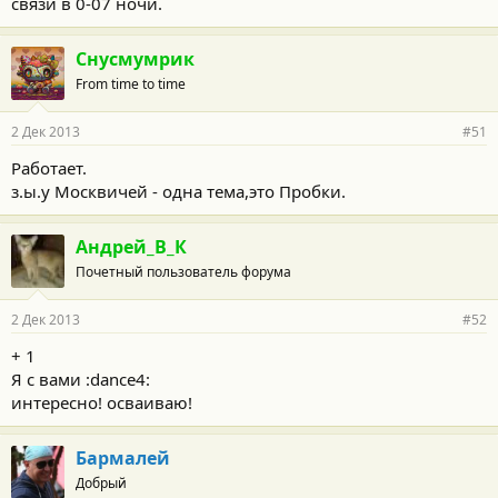
связи в 0-07 ночи.
Снусмумрик
From time to time
2 Дек 2013
#51
Работает.
з.ы.у Москвичей - одна тема,это Пробки.
Андрей_В_К
Почетный пользователь форума
2 Дек 2013
#52
+ 1
Я с вами :dance4:
интересно! осваиваю!
Бармалей
Добрый