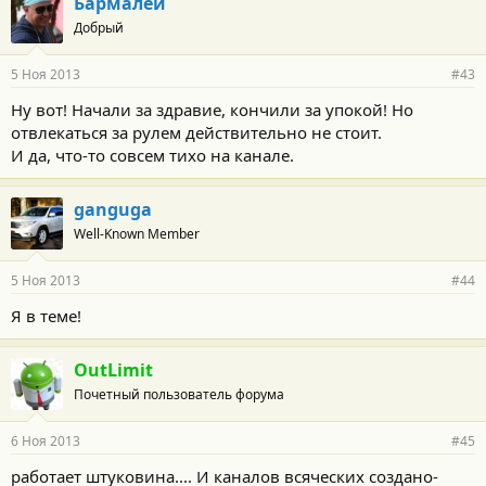
Бармалей
Добрый
5 Ноя 2013
#43
Ну вот! Начали за здравие, кончили за упокой! Но
отвлекаться за рулем действительно не стоит.
И да, что-то совсем тихо на канале.
ganguga
Well-Known Member
5 Ноя 2013
#44
Я в теме!
OutLimit
Почетный пользователь форума
6 Ноя 2013
#45
работает штуковина.... И каналов всяческих создано-