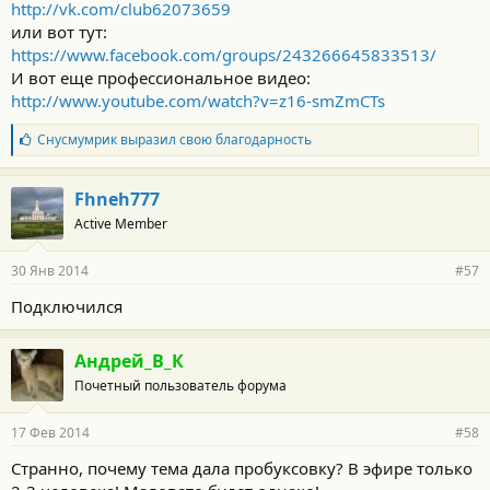
http://vk.com/club62073659
или вот тут:
https://www.facebook.com/groups/243266645833513/
И вот еще профессиональное видео:
http://www.youtube.com/watch?v=z16-smZmCTs
Б
Снусмумрик
выразил свою благодарность
л
а
г
Fhneh777
о
Active Member
д
а
р
30 Янв 2014
#57
н
о
Подключился
с
т
и
Андрей_В_К
:
Почетный пользователь форума
17 Фев 2014
#58
Странно, почему тема дала пробуксовку? В эфире только