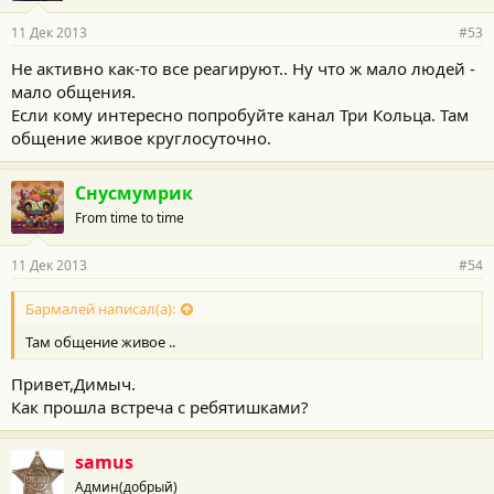
11 Дек 2013
#53
Не активно как-то все реагируют.. Ну что ж мало людей -
мало общения.
Если кому интересно попробуйте канал Три Кольца. Там
общение живое круглосуточно.
Снусмумрик
From time to time
11 Дек 2013
#54
Бармалей написал(а):
Там общение живое ..
Привет,Димыч.
Как прошла встреча с ребятишками?
samus
Админ(добрый)