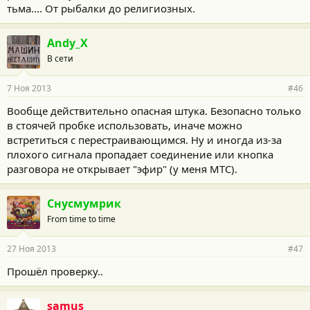
тьма.... От рыбалки до религиозных.
Andy_X
В сети
7 Ноя 2013
#46
Вообще действительно опасная штука. Безопасно только
в стоячей пробке использовать, иначе можно
встретиться с перестраивающимся. Ну и иногда из-за
плохого сигнала пропадает соединение или кнопка
разговора не открывает "эфир" (у меня МТС).
Снусмумрик
From time to time
27 Ноя 2013
#47
Прошёл проверку..
samus