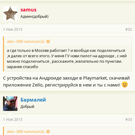
samus
Админ(добрый)
1 Ноя 2013
#32
alex--888 написал(а):
а где только в Москве работает ? и вообще как подключиться
,я далек от всего этого. У меня ГУ нэви пилот на адроиде , с ней
можно подключиться , расскажите ,желательно по пунктам.
заранее спасибо
С устройства на Андроиде заходи в Playmarket, скачивай
приложение Zello, регистрируйся в нем и ты с нами!
Бармалей
Добрый
1 Ноя 2013
#33
alex--888 написал(а):