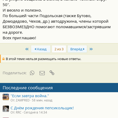
50".
И весело и полезно.
По большей части Подольская (также Бутово,
Домодедово, Чехов, др.) автодружина, члены которой
БЕЗВОЗМЕЗДНО помогают поломавшимся/застрявшим
на дороге.
Всех приглашаю!
First
Last
Назад
2 из 3
Вперёд
В этой теме нельзя размещать новые ответы.
WhatsApp
Электронная почта
Ссылка
Поделиться:
Последние сообщения
"Если завтра война."
От: ZAMPRED
58 мин. назад
С Днём рождения пепсикольщик!
От: RRC
Сегодня в 14:34