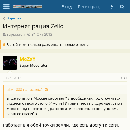
Вход
Регистрация
Курилка
Интернет рация Zello
А
Д
Бармалей
31 Окт 2013
в
а
В этой теме нельзя размещать новые ответы.
т
т
о
а
р
н
MaZaY
т
а
е
ч
Super Moderator
м
а
ы
л
1 Ноя 2013
#31
а
alex--888 написал(а):
а где только в Москве работает ? и вообще как подключиться
,я далек от всего этого. У меня ГУ нэви пилот на адроиде , с ней
можно подключиться , расскажите ,желательно по пунктам.
заранее спасибо
Работает в любой точки земли, где есть доступ к сети.