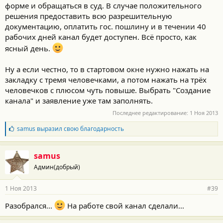
форме и обращаться в суд. В случае положительного
решения предоставить всю разрешительную
документацию, оплатить гос. пошлину и в течении 40
рабочих дней канал будет доступен. Всё просто, как
ясный день.
Ну а если честно, то в стартовом окне нужно нажать на
закладку с тремя человечками, а потом нажать на трёх
человечков с плюсом чуть повыше. Выбрать "Создание
канала" и заявление уже там заполнять.
Последнее редактирование:
1 Ноя 2013
Б
samus
выразил свою благодарность
л
а
г
samus
о
Админ(добрый)
д
а
р
1 Ноя 2013
#39
н
о
Разобрался...
На работе свой канал сделали...
с
т