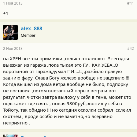
1 Ноя 2013
#41
+1
alex--888
Member
2 Ноя 2013
#42
на ХРЕН все эти примочки ,только отвлекают !!! сегодня
выезжал из гаража ,пока тыкал это ГУ , КАК УЕБА..О
воротиной от гаража,думал ПИ....Ц ,разбило правую
заднию фару. Слава Богу железо вообще не зацепило !!!
Когда вышел из дома ветра вообще не было, подпорку
не поставил ,потом внезапный порыв ветра и вот
результат. Фотки завтра выложу у себя в теме, может кто
подскажет где взять , новая 9800руб,звонил у себя в
Тойоту. так обидно !!! но сегодня осколки собрал ,склеил
скотчем , вроде особо и не заметно,но всеравно
неприятно .