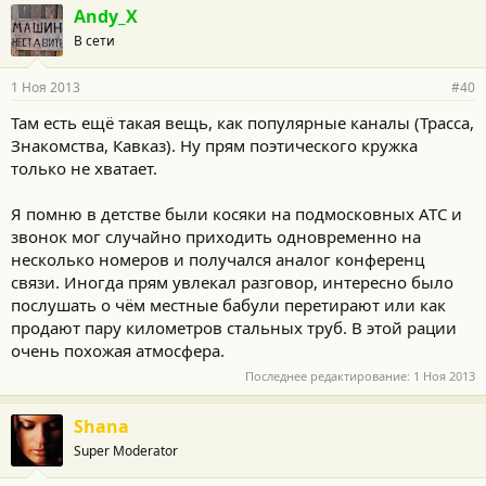
и
Andy_X
:
В сети
1 Ноя 2013
#40
Там есть ещё такая вещь, как популярные каналы (Трасса,
Знакомства, Кавказ). Ну прям поэтического кружка
только не хватает.
Я помню в детстве были косяки на подмосковных АТС и
звонок мог случайно приходить одновременно на
несколько номеров и получался аналог конференц
связи. Иногда прям увлекал разговор, интересно было
послушать о чём местные бабули перетирают или как
продают пару километров стальных труб. В этой рации
очень похожая атмосфера.
Последнее редактирование:
1 Ноя 2013
Shana
Super Moderator