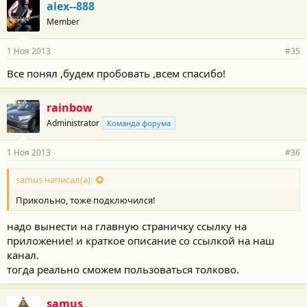
alex--888
Member
1 Ноя 2013
#35
Все понял ,будем пробовать ,всем спасибо!
rainbow
Administrator
Команда форума
1 Ноя 2013
#36
samus написал(а):
Прикольно, тоже подключился!
надо вынести на главную страничку ссылку на
приложение! и краткое описание со ссылкой на наш
канал.
тогда реально сможем пользоваться толково.
samus