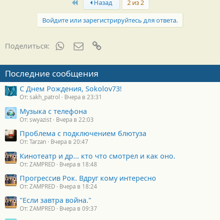
First
Назад
2 из 2
Войдите или зарегистрируйтесь для ответа.
WhatsApp
Электронная почта
Ссылка
Поделиться:
Последние сообщения
С Днем Рождения, Sokolov73!
От: sakh_patrol
Вчера в 23:31
Музыка с телефона
От: swyazist
Вчера в 22:03
Проблема с подключением блютуза
От: Tarzan
Вчера в 20:47
Кинотеатр и др... кто что смотрел и как оно.
От: ZAMPRED
Вчера в 18:48
Прогрессив Рок. Вдруг кому интересно
От: ZAMPRED
Вчера в 18:24
"Если завтра война."
От: ZAMPRED
Вчера в 09:37