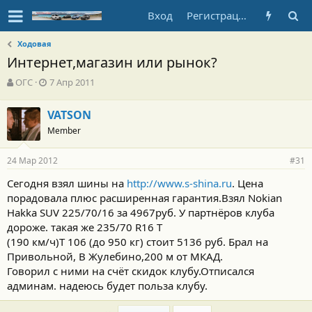
Вход
Регистрация
Ходовая
Интернет,магазин или рынок?
А
Д
ОГС
7 Апр 2011
в
а
т
т
VATSON
о
а
Member
р
н
т
а
е
ч
24 Мар 2012
#31
м
а
ы
л
Сегодня взял шины на
http://www.s-shina.ru
. Цена
а
порадовала плюс расширенная гарантия.Взял Nokian
Hakka SUV 225/70/16 за 4967руб. У партнёров клуба
дороже. такая же 235/70 R16 T
(190 км/ч)Т 106 (до 950 кг) стоит 5136 руб. Брал на
Привольной, В Жулебино,200 м от МКАД.
Говорил с ними на счёт скидок клубу.Отписался
админам. надеюсь будет польза клубу.