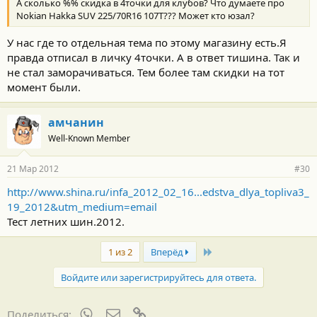
А сколько %% скидка в 4точки для клубов? Что думаете про
Nokian Hakka SUV 225/70R16 107T??? Может кто юзал?
У нас где то отдельная тема по этому магазину есть.Я
правда отписал в личку 4точки. А в ответ тишина. Так и
не стал заморачиваться. Тем более там скидки на тот
момент были.
амчанин
Well-Known Member
21 Мар 2012
#30
http://www.shina.ru/infa_2012_02_16...edstva_dlya_topliva3_
19_2012&utm_medium=email
Тест летних шин.2012.
Last
1 из 2
Вперёд
Войдите или зарегистрируйтесь для ответа.
WhatsApp
Электронная почта
Ссылка
Поделиться: