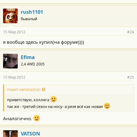
rush1101
бывалый
15 Мар 2012
#24
я вообще здесь купил(на форуме))))
Efima
2,4 4WD 2005
15 Мар 2012
#25
maart написал(а):
приветствую, коллега
так же - третий сезон на носу- а резя всё как новая
Аналогично.
VATSON