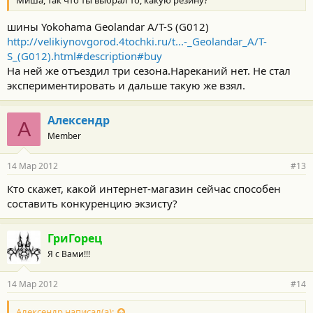
Миша, так что ты выбрал то, какую резину?
шины Yokohama Geolandar A/T-S (G012)
http://velikiynovgorod.4tochki.ru/t...-_Geolandar_A/T-
S_(G012).html#description#buy
На ней же отъездил три сезона.Нареканий нет. Не стал
экспериментировать и дальше такую же взял.
Алексендр
А
Member
14 Мар 2012
#13
Кто скажет, какой интернет-магазин сейчас способен
составить конкуренцию экзисту?
ГриГорец
Я с Вами!!!
14 Мар 2012
#14
Алексендр написал(а):