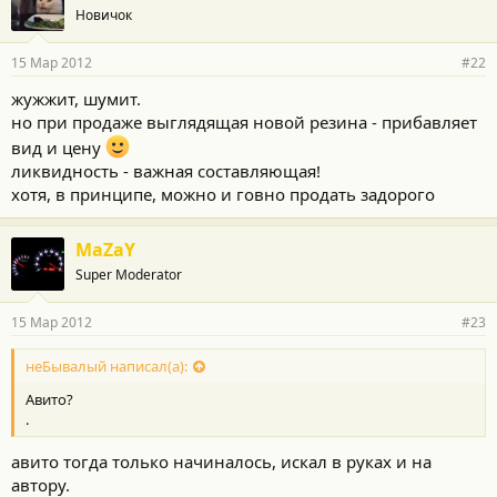
Новичок
15 Мар 2012
#22
жужжит, шумит.
но при продаже выглядящая новой резина - прибавляет
вид и цену
ликвидность - важная составляющая!
хотя, в принципе, можно и говно продать задорого
MaZaY
Super Moderator
15 Мар 2012
#23
неБывалый написал(а):
Авито?
.
авито тогда только начиналось, искал в руках и на
автору.