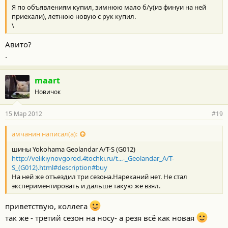
Я по объявлениям купил, зимнюю мало б/у(из финуи на ней
приехали), летнюю новую с рук купил.
\
Авито?
.
maart
Новичок
15 Мар 2012
#19
амчанин написал(а):
шины Yokohama Geolandar A/T-S (G012)
http://velikiynovgorod.4tochki.ru/t...-_Geolandar_A/T-
S_(G012).html#description#buy
На ней же отъездил три сезона.Нареканий нет. Не стал
экспериментировать и дальше такую же взял.
приветствую, коллега
так же - третий сезон на носу- а резя всё как новая