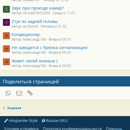
Звук при проезде камер?
S
Автор: Stroitel20052005
Среда в 11:27
Стук из задней головы
A
Автор: avchumik
Пятница в 21:32
Кондиционер.
А
Автор: Александр186
Вчера в 06:13
Не заводится с брелка сигнализации
А
Автор: Александр186
Вчера в 06:29
Живет своей жизнью )
А
Автор: Александр186
Вчера в 06:03
Поделиться страницей
WhatsApp
Электронная почта
Ссылка
Ходовая
Hihglander Style
Russian (RU)
Условия и правила
Политика конфиденциальности
Помощь