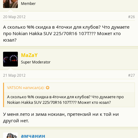
Member
20 Мар 2012
#26
А сколько %% скидка в 4точки для клубов? Что думаете
про Nokian Hakka SUV 225/70R16 107T??? Может кто
юзал?
MaZaY
Super Moderator
21 Мар 2012
#27
VATSON написал(а):
А сколько %% скидка в 4точки для клубов? Что думаете про
Nokian Hakka SUV 225/70R16 107T??? Может кто юзал?
У меня лето и зима нокиан, претензий ни к той ни
другой нет.
амчанин