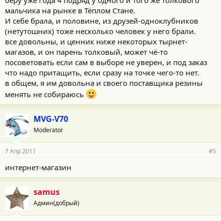
беру уже года 4 подряд у одного и того же толкового
мальчика на рынке в Тёплом Стане.
И себе брала, и половине, из друзей-одноклубников
(нетутошних) тоже несколько человек у него брали.
все довольны, и ценник ниже некоторых тырнет-
магазов, и он парень толковый, может чё-то
посоветовать если сам в выборе не уверен, и под заказ
что надо притащить, если сразу на точке чего-то нет.
в общем, я им довольна и своего поставщика резины
менять не собираюсь
MVG-V70
Moderator
7 Апр 2011
#5
интернет-магазин
samus
Админ(добрый)