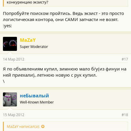
конкуренцию экзисту?
Попробуйте поиском пройтись. Ведь экзист - это просто
логистическая контора, они САМИ запчасти не возят.
:yes:
MaZaY
Super Moderator
14 Мар 2012
#17
Я по объявлениям купил, зимнюю мало б/у(из финуи на
ней приехали), летнюю новую с рук купил.
\
неБывалый
Well-Known Member
15 Мар 2012
#18
MaZaY написал(а):