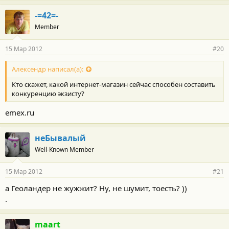
-=42=-
Member
15 Мар 2012
#20
Алексендр написал(а):
Кто скажет, какой интернет-магазин сейчас способен составить
конкуренцию экзисту?
emex.ru
неБывалый
Well-Known Member
15 Мар 2012
#21
а Геоландер не жужжит? Ну, не шумит, тоесть? ))
.
maart