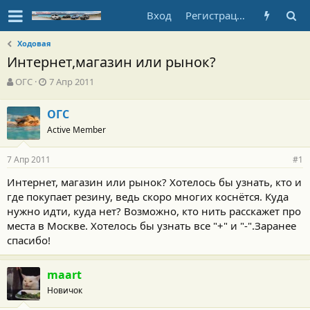
Вход
Регистрация
Ходовая
Интернет,магазин или рынок?
А
Д
ОГС
7 Апр 2011
в
а
т
т
ОГС
о
а
Active Member
р
н
т
а
е
ч
7 Апр 2011
#1
м
а
ы
л
Интернет, магазин или рынок? Хотелось бы узнать, кто и
а
где покупает резину, ведь скоро многих коснётся. Куда
нужно идти, куда нет? Возможно, кто нить расскажет про
места в Москве. Хотелось бы узнать все "+" и "-".Заранее
спасибо!
maart
Новичок