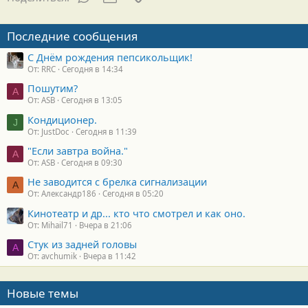
Последние сообщения
С Днём рождения пепсикольщик!
От: RRC
Сегодня в 14:34
Пошутим?
A
От: ASB
Сегодня в 13:05
Кондиционер.
J
От: JustDoc
Сегодня в 11:39
"Если завтра война."
A
От: ASB
Сегодня в 09:30
Не заводится с брелка сигнализации
А
От: Александр186
Сегодня в 05:20
Кинотеатр и др... кто что смотрел и как оно.
От: Mihail71
Вчера в 21:06
Стук из задней головы
A
От: avchumik
Вчера в 11:42
Новые темы