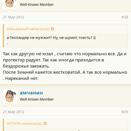
Well-Known Member
21 Мар 2012
#28
неБывалый написал(а):
а Геоландер не жужжит? Ну, не шумит, тоесть? ))
.
Так как другую не юзал , считаю что нормально все. Да и
протектор радует. Так как иногда приходится в
бездорожье заезжать.
После Зимней кажется жестковатой. А так все нормально
. Нареканий нет.
амчанин
Well-Known Member
21 Мар 2012
#29
VATSON написал(а):