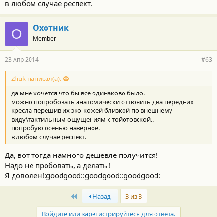
в любом случае респект.
Охотник
О
Member
23 Апр 2014
#63
Zhuk написал(а):
да мне хочется что бы все одинаково было.
можно попробовать анатомически оттюнить два передних
кресла перешив их эко-кожей близкой по внешнему
виду\тактильным ощущениям к тойотовской..
попробую осенью наверное.
в любом случае респект.
Да, вот тогда намного дешевле получится!
Надо не пробовать, а делать!!
Я доволен!:goodgood::goodgood::goodgood:
First
Назад
3 из 3
Войдите или зарегистрируйтесь для ответа.