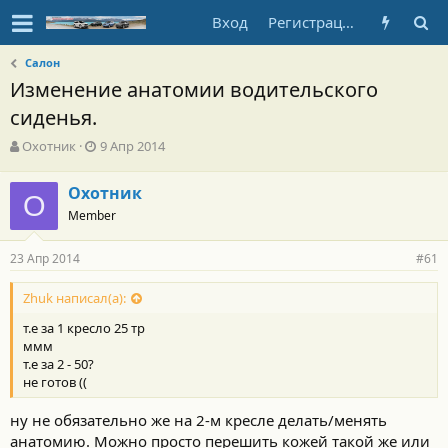
Вход
Регистрация
Салон
Изменение анатомии водительского
сиденья.
А
Д
Охотник
9 Апр 2014
в
а
т
т
Охотник
о
О
а
Member
р
н
т
а
е
ч
23 Апр 2014
#61
м
а
ы
л
Zhuk написал(а):
а
т.е за 1 кресло 25 тр
ммм
т.е за 2 - 50?
не готов ((
ну не обязательно же на 2-м кресле делать/менять
анатомию. Можно просто перешить кожей такой же или