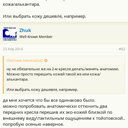
кожа/алькантара.
Или выбрать кожу дешевле, например.
Zhuk
Well-Known Member
23 Апр 2014
#62
Охотник написал(а):
ну не обязательно же на 2-м кресле делать/менять анатомию.
Можно просто перешить кожей такой же или кожа/
алькантара.
Или выбрать кожу дешевле, например.
да мне хочется что бы все одинаково было.
можно попробовать анатомически оттюнить два
передних кресла перешив их эко-кожей близкой по
внешнему виду\тактильным ощущениям к тойотовской..
попробую осенью наверное.