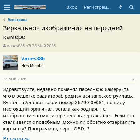
Вход
Регистрация
Электрика
Зеркальное изображение на передней
камере
А
Д
Vanes886
28 Май 2026
в
а
т
т
Vanes886
о
а
New Member
р
н
т
а
28 Май 2026
е
ч
#1
м
а
Здравствуйте, недавно поменял переднюю камеру (та
ы
л
что в решетке радиатора), родная вся запескоструилась.
а
Купил на Али вот такой номер 86790-0E081, по виду
настоящий оригинал, встала как родная, НО
изображение на мониторе теперь зеркальное... Если кто
сталкивался с подобным, можно ли обратно отзеркалить
картинку? Программно, через OBD...?
Вложения