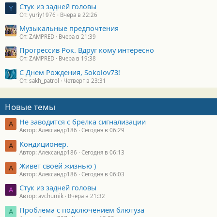
Стук из задней головы
Y
От: yuriy1976
Вчера в 22:26
Музыкальные предпочтения
От: ZAMPRED
Вчера в 21:39
Прогрессив Рок. Вдруг кому интересно
От: ZAMPRED
Вчера в 19:38
С Днем Рождения, Sokolov73!
От: sakh_patrol
Четверг в 23:31
Новые темы
Не заводится с брелка сигнализации
А
Автор: Александр186
Сегодня в 06:29
Кондиционер.
А
Автор: Александр186
Сегодня в 06:13
Живет своей жизнью )
А
Автор: Александр186
Сегодня в 06:03
Стук из задней головы
A
Автор: avchumik
Вчера в 21:32
Проблема с подключением блютуза
А