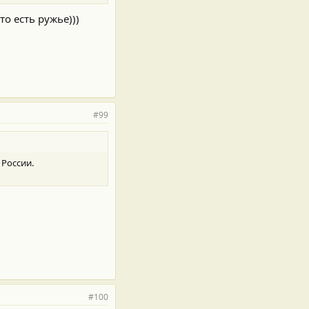
то есть ружье)))
#99
 России.
#100