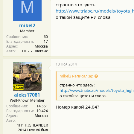
M
странно что здесь:
http://www.triabc.ru/models/toyota_h
о такой защите ни слова.
mikel2
Member
Сообщения
60
Благодарности
17
Адрес
Москва
Авто
HL 2.7 Элеганс
13 Ноя 2014
mikel2 написал(а):
странно что здесь:
http://www.triabc.ru/models/toyota_highl
aleks17081
о такой защите ни слова.
Well-Known Member
Сообщения
14.551
Номер какой 24.04?
Благодарности
10.424
Адрес
Москва
Авто
1H1 HIGHLANDER
2014 Luxe V6 был