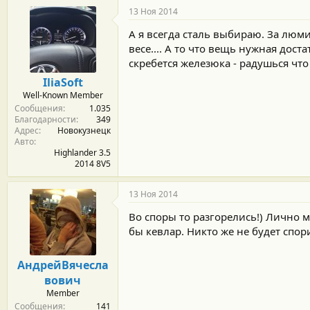
13 Ноя 2014
А я всегда сталь выбираю. За люм
весе.... А то что вещь нужная дос
скребется железюка - радушься что 
IliaSoft
Well-Known Member
Сообщения
1.035
Благодарности
349
Адрес
Новокузнецк
Авто
Highlander 3.5
2014 8V5
13 Ноя 2014
Во споры то разгорелись!) Лично м
бы кевлар. Никто же не будет спо
АндрейВячесла
вович
Member
Сообщения
141