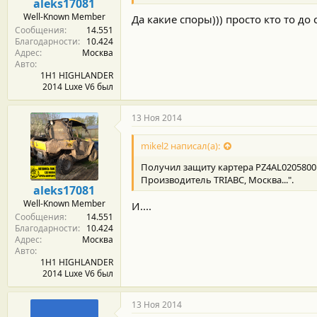
aleks17081
Well-Known Member
Да какие споры))) просто кто то до
Сообщения
14.551
Благодарности
10.424
Адрес
Москва
Авто
1H1 HIGHLANDER
2014 Luxe V6 был
13 Ноя 2014
mikel2 написал(а):
Получил защиту картера PZ4AL0205800 (
Производитель TRIABC, Москва...".
aleks17081
Well-Known Member
И....
Сообщения
14.551
Благодарности
10.424
Адрес
Москва
Авто
1H1 HIGHLANDER
2014 Luxe V6 был
13 Ноя 2014