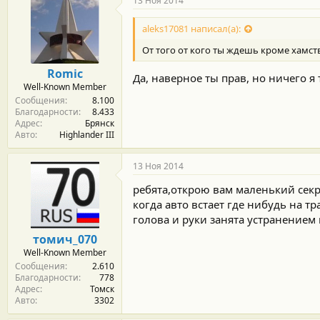
13 Ноя 2014
о
д
aleks17081 написал(а):
а
р
От того от кого ты ждешь кроме хамст
н
о
Romic
Да, наверное ты прав, но ничего я
с
Well-Known Member
т
Сообщения
8.100
и
Благодарности
8.433
:
Адрес
Брянск
Авто
Highlander III
13 Ноя 2014
ребята,открою вам маленький секр
когда авто встает где нибудь на т
голова и руки занята устранением 
томич_070
Well-Known Member
Сообщения
2.610
Благодарности
778
Адрес
Томск
Авто
3302