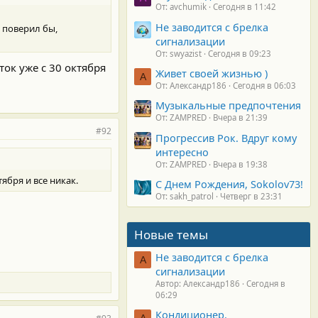
От: avchumik
Сегодня в 11:42
Не заводится с брелка
и поверил бы,
сигнализации
От: swyazist
Сегодня в 09:23
ток уже с 30 октября
Живет своей жизнью )
А
От: Александр186
Сегодня в 06:03
Музыкальные предпочтения
От: ZAMPRED
Вчера в 21:39
#92
Прогрессив Рок. Вдруг кому
интересно
От: ZAMPRED
Вчера в 19:38
ября и все никак.
С Днем Рождения, Sokolov73!
От: sakh_patrol
Четверг в 23:31
Новые темы
Не заводится с брелка
А
сигнализации
Автор: Александр186
Сегодня в
06:29
Кондиционер.
А