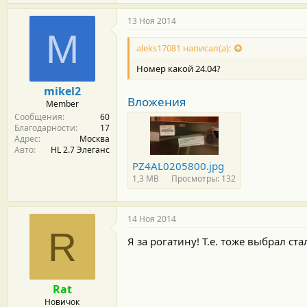
13 Ноя 2014
M
aleks17081 написал(а):
Номер какой 24.04?
mikel2
Вложения
Member
Сообщения
60
Благодарности
17
Адрес
Москва
Авто
HL 2.7 Элеганс
PZ4AL0205800.jpg
1,3 MB
Просмотры: 132
14 Ноя 2014
R
Я за рогатину! Т.е. тоже выбрал с
Rat
Новичок