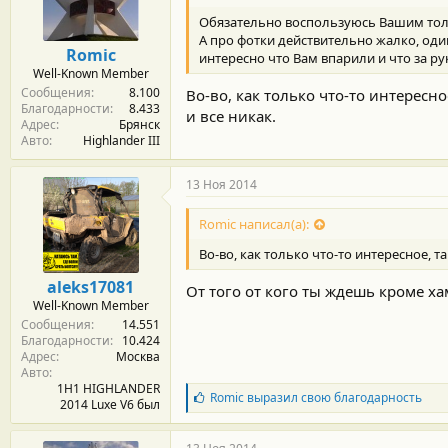
м
а
ы
л
Обязательно воспользуюсь Вашим то
а
А про фотки действительно жалко, один
Romic
интересно что Вам впарили и что за р
Well-Known Member
Сообщения
8.100
Во-во, как только что-то интересн
Благодарности
8.433
и все никак.
Адрес
Брянск
Авто
Highlander III
13 Ноя 2014
Romic написал(а):
Во-во, как только что-то интересное, т
aleks17081
От того от кого ты ждешь кроме ха
Well-Known Member
Сообщения
14.551
Благодарности
10.424
Адрес
Москва
Авто
1H1 HIGHLANDER
Б
Romic
выразил свою благодарность
2014 Luxe V6 был
л
а
г