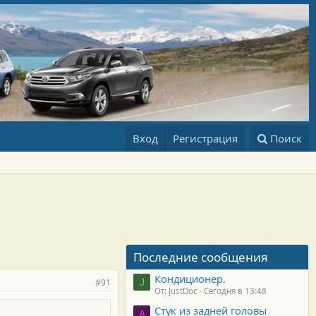
Вход
Регистрация
Поиск
Последние сообщения
Кондиционер.
#91
J
От: JustDoc
Сегодня в 13:48
Стук из задней головы
A