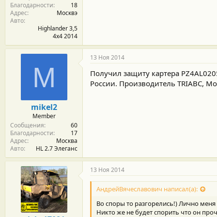
Благодарности
18
Адрес
Москвэ
Авто
Highlander 3,5
4x4 2014
13 Ноя 2014
M
Получил защиту картера PZ4AL0205
России. Производитель TRIABC, Мос
mikel2
Member
Сообщения
60
Благодарности
17
Адрес
Москва
Авто
HL 2.7 Элеганс
13 Ноя 2014
АндрейВячеславович написал(а):
Во споры то разгорелись!) Лично меня 
Никто же не будет спорить что он про