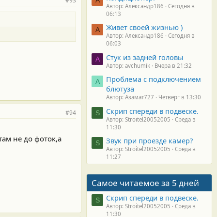
#93
Автор: Александр186
Сегодня в
06:13
Живет своей жизнью )
А
Автор: Александр186
Сегодня в
06:03
Стук из задней головы
A
Автор: avchumik
Вчера в 21:32
Проблема с подключением
А
блютуза
Автор: Азамат727
Четверг в 13:30
Скрип спереди в подвеске.
#94
S
Автор: Stroitel20052005
Среда в
11:30
там не до фоток,а
Звук при проезде камер?
S
Автор: Stroitel20052005
Среда в
11:27
Самое читаемое за 5 дней
Скрип спереди в подвеске.
S
Автор: Stroitel20052005
Среда в
11:30