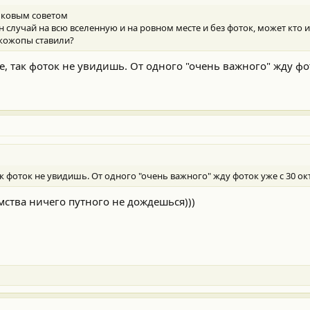
лковым советом
 случай на всю вселенную и на ровном месте и без фоток, может кто 
укожопы ставили?
ое, так фоток не увидишь. От одного "очень важного" жду фо
ак фоток не увидишь. От одного "очень важного" жду фоток уже с 30 окт
мства ничего путного не дождешься)))