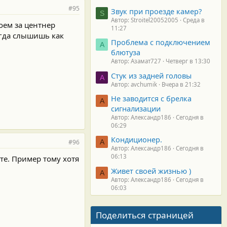
#95
Звук при проезде камер?
S
Автор: Stroitel20052005
Среда в
оем за центнер
11:27
Когда слышишь как
Проблема с подключением
А
блютуза
Автор: Азамат727
Четверг в 13:30
Стук из задней головы
A
Автор: avchumik
Вчера в 21:32
Не заводится с брелка
А
сигнализации
Автор: Александр186
Сегодня в
06:29
Кондиционер.
#96
А
Автор: Александр186
Сегодня в
06:13
те. Пример тому хотя
Живет своей жизнью )
А
Автор: Александр186
Сегодня в
06:03
Поделиться страницей