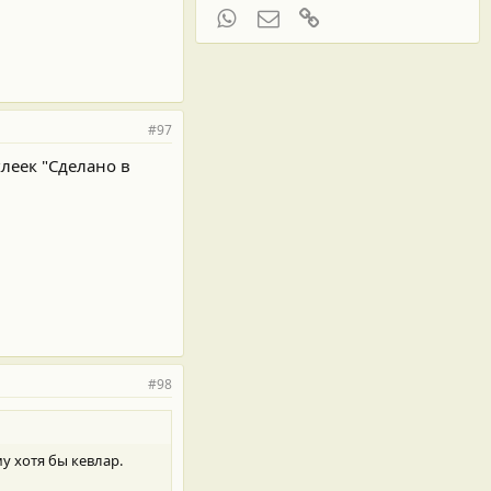
WhatsApp
Электронная почта
Ссылка
#97
леек "Сделано в
#98
у хотя бы кевлар.