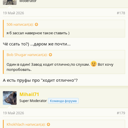
Moderator
д
а
р
19 Май 2026
#178
н
о
с
506 написал(а):
т
я б зассал наверное такое ставить )
и
:
Чё ссать то?) ...даром же почти...
Bob Shugar написал(а):
Один в один! Завод ходит отлично,по слухам.
Вот хочу
попробовать.
А есть пруфы про "ходит отлично"?
Mihail71
Super Moderator
Команда форума
19 Май 2026
#179
Khokhlach написал(а):