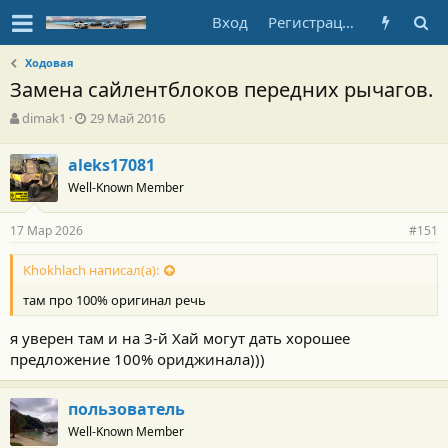
Вход
Регистрация
Ходовая
Замена сайлентблоков передних рычагов.
А
Д
dimak1
29 Май 2016
в
а
т
т
aleks17081
о
а
Well-Known Member
р
н
т
а
е
ч
17 Мар 2026
#151
м
а
ы
л
Khokhlach написал(а):
а
там про 100% оригинал речь
я уверен там и на 3-й Хай могут дать хорошее
предложение 100% ориджинала)))
пользователь
Well-Known Member