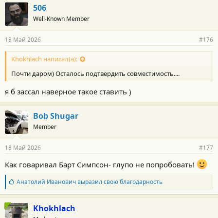
506
Well-Known Member
18 Май 2026
#176
Khokhlach написал(а):
Почти даром) Осталось подтвердить совместимость....
я б зассал наверное такое ставить )
Bob Shugar
Member
18 Май 2026
#177
Как говаривал Барт Симпсон- глупо не попробовать!
Б
Анатолий Иванович
выразил свою благодарность
л
а
г
Khokhlach
о