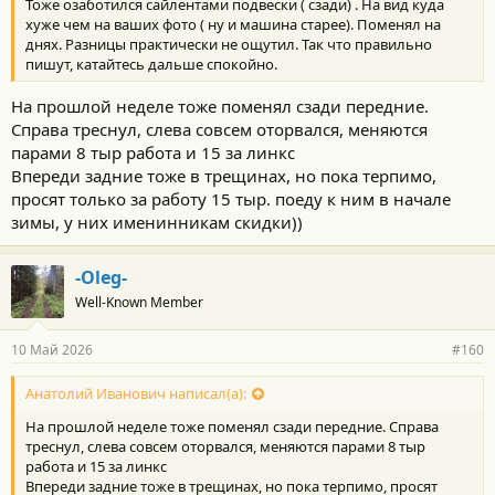
Тоже озаботился сайлентами подвески ( сзади) . На вид куда
и
:
хуже чем на ваших фото ( ну и машина старее). Поменял на
днях. Разницы практически не ощутил. Так что правильно
пишут, катайтесь дальше спокойно.
На прошлой неделе тоже поменял сзади передние.
Справа треснул, слева совсем оторвался, меняются
парами 8 тыр работа и 15 за линкс
Впереди задние тоже в трещинах, но пока терпимо,
просят только за работу 15 тыр. поеду к ним в начале
зимы, у них именинникам скидки))
-Oleg-
Well-Known Member
10 Май 2026
#160
Анатолий Иванович написал(а):
На прошлой неделе тоже поменял сзади передние. Справа
треснул, слева совсем оторвался, меняются парами 8 тыр
работа и 15 за линкс
Впереди задние тоже в трещинах, но пока терпимо, просят