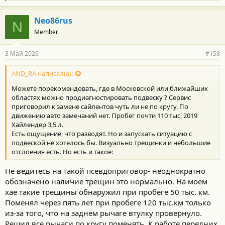
л
а
г
Neo86rus
N
о
Member
д
а
р
3 Май 2026
#158
н
о
с
AND_RA написал(а):
т
Можете порекомендовать, где в Московской или ближайших
и
:
областях можно продиагностировать подвеску ? Сервис
приговорил к замене сайлентов чуть ли не по кругу. По
движению авто замечаний нет. Пробег почти 110 тыс, 2019
Хайлендер 3,5 л.
Есть ощущение, что разводят. Но и запускать ситуацию с
подвеской не хотелось бы. Визуально трещинки и небольшие
отслоения есть. Но есть и такое:
Не ведитесь на такой псевдоприговор- неоднократно
обозначено наличие трещин это нормально. На моем
хае такие трещины обнаружил при пробеге 50 тыс. км.
Поменял через пять лет при пробеге 120 тыс.км только
из-за того, что на заднем рычаге втулку провернуло.
Решил все рычаги по кругу поменять. К работе передних