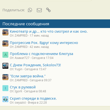
р
н
WhatsApp
Электронная почта
Ссылка
Поделиться:
о
с
т
Последние сообщения
и
:
Кинотеатр и др... кто что смотрел и как оно.
От: ZAMPRED
17 мин. назад
Прогрессив Рок. Вдруг кому интересно
От: ZAMPRED
42 мин. назад
Проблема с подключением блютуза
А
От: Азамат727
Сегодня в 17:04
С Днем Рождения, Sokolov73!
От: Yugin
Сегодня в 15:47
"Если завтра война."
От: ZAMPRED
Сегодня в 09:37
Стук в рулевой
I
От: IgorK
Сегодня в 08:48
Скрип спереди в подвеске.
От: swyazist
Вчера в 22:28