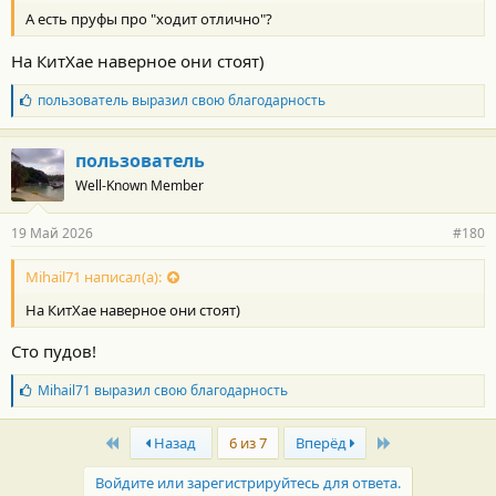
А есть пруфы про "ходит отлично"?
На КитХае наверное они стоят)
Б
пользователь
выразил свою благодарность
л
а
г
пользователь
о
Well-Known Member
д
а
р
19 Май 2026
#180
н
о
с
Mihail71 написал(а):
т
На КитХае наверное они стоят)
и
:
Сто пудов!
Б
Mihail71
выразил свою благодарность
л
а
First
Last
г
Назад
6 из 7
Вперёд
о
д
Войдите или зарегистрируйтесь для ответа.
а