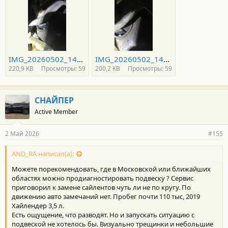
IMG_20260502_140819_198.jpg
IMG_20260502_140819_644.jpg
220,9 KB
Просмотры: 59
200,2 KB
Просмотры: 59
СНАЙПЕР
Active Member
2 Май 2026
#155
AND_RA написал(а):
Можете порекомендовать, где в Московской или ближайших
областях можно продиагностировать подвеску ? Сервис
приговорил к замене сайлентов чуть ли не по кругу. По
движению авто замечаний нет. Пробег почти 110 тыс, 2019
Хайлендер 3,5 л.
Есть ощущение, что разводят. Но и запускать ситуацию с
подвеской не хотелось бы. Визуально трещинки и небольшие