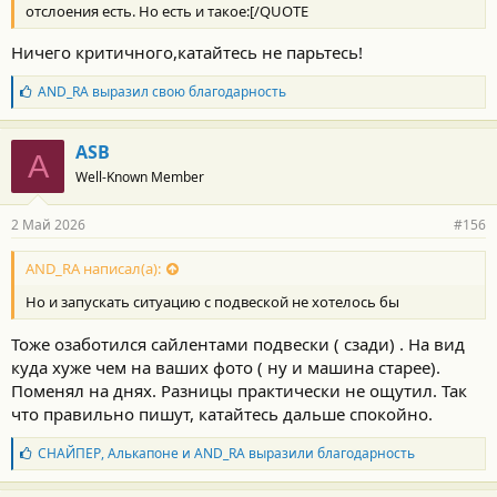
отслоения есть. Но есть и такое:[/QUOTE
Ничего критичного,катайтесь не парьтесь!
Б
AND_RA
выразил свою благодарность
л
а
г
ASB
A
о
Well-Known Member
д
а
р
2 Май 2026
#156
н
о
с
AND_RA написал(а):
т
Но и запускать ситуацию с подвеской не хотелось бы
и
:
Тоже озаботился сайлентами подвески ( сзади) . На вид
куда хуже чем на ваших фото ( ну и машина старее).
Поменял на днях. Разницы практически не ощутил. Так
что правильно пишут, катайтесь дальше спокойно.
Б
СНАЙПЕР
,
Алькапоне
и
AND_RA
выразили благодарность
л
а