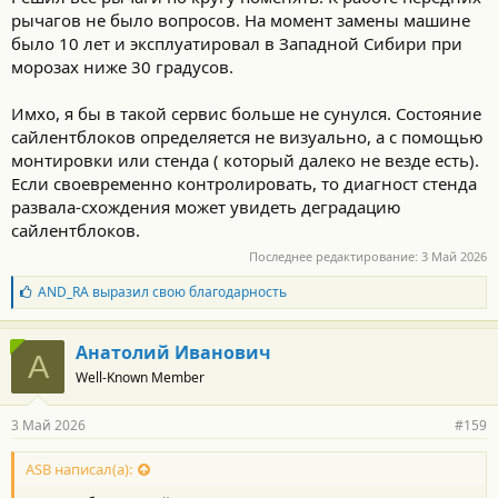
рычагов не было вопросов. На момент замены машине
было 10 лет и эксплуатировал в Западной Сибири при
морозах ниже 30 градусов.
Имхо, я бы в такой сервис больше не сунулся. Состояние
сайлентблоков определяется не визуально, а с помощью
монтировки или стенда ( который далеко не везде есть).
Если своевременно контролировать, то диагност стенда
развала-схождения может увидеть деградацию
сайлентблоков.
Последнее редактирование:
3 Май 2026
Б
AND_RA
выразил свою благодарность
л
а
г
Анатолий Иванович
А
о
Well-Known Member
д
а
р
3 Май 2026
#159
н
о
с
ASB написал(а):
т