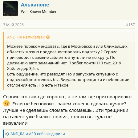
г
Алькапоне
о
Well-Known Member
д
а
р
3 Май 2026
#157
н
о
с
AND_RA написал(а):
т
Можете порекомендовать, где в Московской или ближайших
и
:
областях можно продиагностировать подвеску ? Сервис
приговорил к замене сайлентов чуть ли не по кругу. По
движению авто замечаний нет. Пробег почти 110 тыс, 2019
Хайлендер 3,5 л.
Есть ощущение, что разводят. Но и запускать ситуацию с
подвеской не хотелось бы. Визуально трещинки и небольшие
отслоения есть. Но есть и такое:
Сервис это там где хорошо , а не там где приговаривают
. Если не беспокоит , зачем хочешь сделать лучше?
Лучше не сделаешь сломать сломаешь . Эти трещинки
на салент уже были с новья , только вы туда не
визуалили
Б
AND_RA
и
ASB
поблагодарили