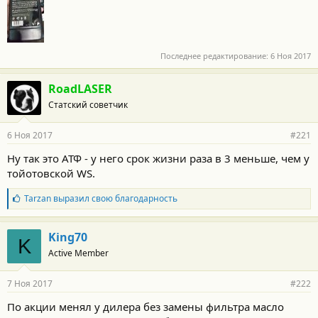
Последнее редактирование:
6 Ноя 2017
RoadLASER
Статский советчик
6 Ноя 2017
#221
Ну так это АТФ - у него срок жизни раза в 3 меньше, чем у
тойотовской WS.
Б
Tarzan
выразил свою благодарность
л
а
г
King70
K
о
Active Member
д
а
р
7 Ноя 2017
#222
н
о
По акции менял у дилера без замены фильтра масло
с