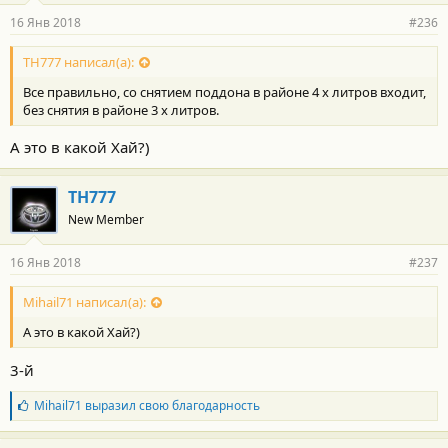
р
16 Янв 2018
#236
н
о
с
TH777 написал(а):
т
Все правильно, со снятием поддона в районе 4 х литров входит,
и
:
без снятия в районе 3 х литров.
А это в какой Хай?)
TH777
New Member
16 Янв 2018
#237
Mihail71 написал(а):
А это в какой Хай?)
3-й
Б
Mihail71
выразил свою благодарность
л
а