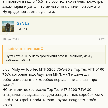
аппаратом вышло 15,5 тыс руб. только сейчас посмотрел
т
и
заказ наряд и узнал что фильтр не меняли при замене.
:
Ну вроде подъемные деньги.
GENUS
Путник
10 Дек 2017
#223
RoadLASER написал(а):
Ну так это АТФ - у него срок жизни раза в 3 меньше, чем у
тойотовской WS.
Liqui Moly — Top Tec MTF 5200 75W-80 и Top Tec MTF 5100
75W, которые подойдут для МКП, АКП и даже для
роботизированных коробок передач, не слышал про
такие?
НС-синтетическое масло Top Tec MTF 5200 75W-80,
специально создавалось для раздаточных коробок BMW,
Ford, GM, Opel, Honda, Nissan, Toyota, Peugeot/Citroën,
Volvo