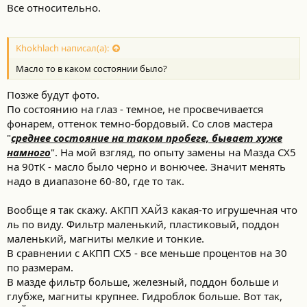
Все относительно.
Khokhlach написал(а):
Масло то в каком состоянии было?
Позже будут фото.
По состоянию на глаз - темное, не просвечивается
фонарем, оттенок темно-бордовый. Со слов мастера
"
среднее состояние на таком пробеге, бывает хуже
намного
". На мой взгляд, по опыту замены на Мазда СХ5
на 90тК - масло было черно и вонючее. Значит менять
надо в диапазоне 60-80, где то так.
Вообще я так скажу. АКПП ХАЙ3 какая-то игрушечная что
ль по виду. Фильтр маленький, пластиковый, поддон
маленький, магниты мелкие и тонкие.
В сравнении с АКПП СХ5 - все меньше процентов на 30
по размерам.
В мазде фильтр больше, железный, поддон больше и
глубже, магниты крупнее. Гидроблок больше. Вот так,