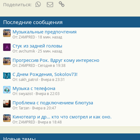
н
WhatsApp
Электронная почта
Ссылка
Поделиться:
о
с
т
Последние сообщения
и
:
Музыкальные предпочтения
От: ZAMPRED
18 мин. назад
Стук из задней головы
A
От: avchumik
25 мин. назад
Прогрессив Рок. Вдруг кому интересно
От: ZAMPRED
Сегодня в 19:38
С Днем Рождения, Sokolov73!
От: sakh_patrol
Вчера в 23:31
Музыка с телефона
От: swyazist
Вчера в 22:03
Проблема с подключением блютуза
От: Tarzan
Вчера в 20:47
Кинотеатр и др... кто что смотрел и как оно.
От: ZAMPRED
Вчера в 18:48
Новые темы