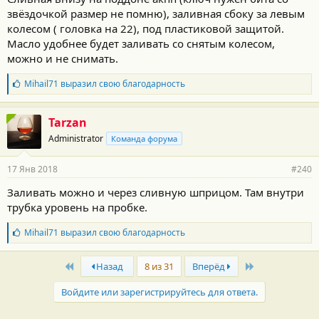
звёздочкой размер не помню), заливная сбоку за левым
колесом ( головка на 22), под пластиковой защитой.
Масло удобнее будет заливать со снятым колесом,
можно и не снимать.
Б
Mihail71
выразил свою благодарность
л
а
г
Tarzan
о
Administrator
Команда форума
д
а
р
17 Янв 2018
#240
н
о
Заливать можно и через сливную шприцом. Там внутри
с
трубка уровень на пробке.
т
и
:
Б
Mihail71
выразил свою благодарность
л
а
First
Last
г
Назад
8 из 31
Вперёд
о
д
Войдите или зарегистрируйтесь для ответа.
а
р