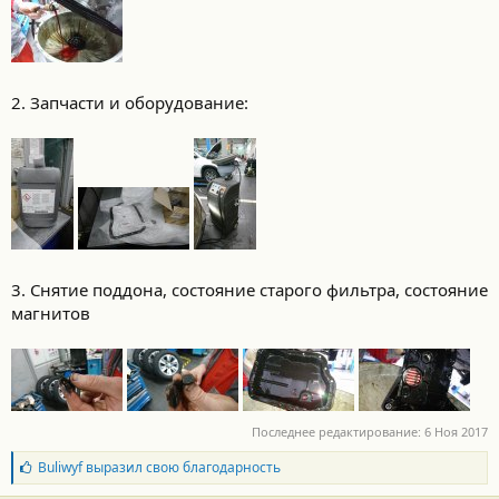
2. Запчасти и оборудование:
3. Снятие поддона, состояние старого фильтра, состояние
магнитов
Последнее редактирование:
6 Ноя 2017
Б
Buliwyf
выразил свою благодарность
л