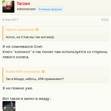
криминального и сложного нет. Никакие узлы и агрегаты не
Tarzan
деформируются. Уверен что можно и через такую то мать
Administrator
Команда форума
подлезть, кулибины могут.
6 Ноя 2017
#220
Veyron написал(а):
Антох, на 3 Хае мы так могем)))
Я не сомневался Олег.
Ключ "колокол" я так понял там используется со стороны
левого колеса.
RoadLASER написал(а):
Так в Мазде, небось, АТФ применяют?
Я не помню уже.
Вот такое я залил в мазду :