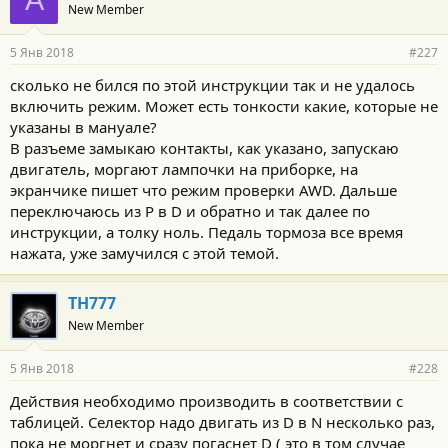
A
New Member
5 Янв 2018
#227
сколько не бился по этой инструкции так и не удалось
включить режим. Может есть тонкости какие, которые не
указаны в мануале?
В разъеме замыкаю контакты, как указано, запускаю
двигатель, моргают лампочки на приборке, на
экранчике пишет что режим проверки AWD. Дальше
переключаюсь из P в D и обратно и так далее по
инструкции, а толку ноль. Педаль тормоза все время
нажата, уже замучился с этой темой.
TH777
New Member
5 Янв 2018
#228
Действия необходимо производить в соответствии с
таблицей. Селектор надо двигать из D в N несколько раз,
пока не моргнет и сразу погаснет D ( это в том случае