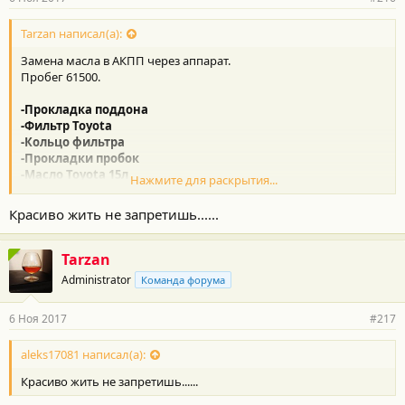
Tarzan написал(а):
Замена масла в АКПП через аппарат.
Пробег 61500.
-Прокладка поддона
-Фильтр Toyota
-Кольцо фильтра
-Прокладки пробок
-Масло Toyota 15л
Нажмите для раскрытия...
Делал у ОД. Цена
31кР
. Запчасти оригинал у ОД.
Красиво жить не запретишь......
ЗЫ: Замена без фильтра и снятия поддона через аппарат стоит
около 22.
Tarzan
Замена со снятием поддона и замена фильтра БЕЗ аппарат
Administrator
Команда форума
(частичное слитие) стоит около 15.
6 Ноя 2017
#217
aleks17081 написал(а):
Красиво жить не запретишь......