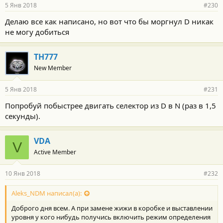
5 Янв 2018
#230
Делаю все как написано, но вот что бы моргнул D никак
не могу добиться
TH777
New Member
5 Янв 2018
#231
Попробуй побыстрее двигать селектор из D в N (раз в 1,5
секунды).
VDA
V
Active Member
10 Янв 2018
#232
Aleks_NDM написал(а):
Доброго дня всем. А при замене жижи в коробке и выставлении
уровня у кого нибудь получись включить режим определения