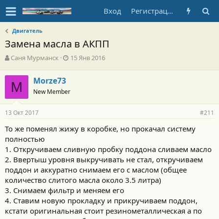
Вход
Регистрация
Двигатель
Замена масла в АКПП
А
Д
Саня Мурманск
15 Янв 2016
в
а
т
т
Morze73
о
M
а
New Member
р
н
т
а
е
ч
13 Окт 2017
#211
м
а
ы
л
То же поменял жижу в коробке, но прокачал систему
а
полностью
1. Откручиваем сливную пробку поддона сливаем масло
2. Ввертыш уровня выкручивать не стал, откручиваем
поддон и аккуратно снимаем его с маслом (общее
количество слитого масла около 3.5 литра)
3. Снимаем фильтр и меняем его
4. Ставим новую прокладку и прикручиваем поддон,
кстати оригинальная стоит резинометаллическая а по