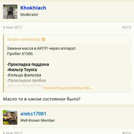
а
г
Khokhlach
о
Moderator
д
а
р
6 Ноя 2017
#215
н
о
с
Tarzan написал(а):
т
Замена масла в АКПП через аппарат.
и
:
Пробег 61500.
-Прокладка поддона
-Фильтр Toyota
-Кольцо фильтра
-Прокладки пробок
-Масло Toyota 15л
Нажмите для раскрытия...
Делал у ОД. Цена
31кР
. Запчасти оригинал у ОД.
Масло то в каком состоянии было?
ЗЫ: Замена без фильтра и снятия поддона через аппарат стоит
около 22.
aleks17081
Замена со снятием поддона и замена фильтра БЕЗ аппарат
Well-Known Member
(частичное слитие) стоит около 15.
6 Ноя 2017
#216