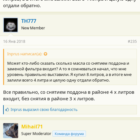
отдали обратно.
TH777
New Member
16 Янв 2018
#235
Inprus написал(а):
Может кто-либо сказать сколько масла со снятием поддона и
заменой фильтра входит? А то я сомневаться начал, что мне
уровень правильно выставили. Я купил 8 литров, а в итоге мне
залили всего 4 литра и целую одну отдали обратно.
Все правильно, со снятием поддона в районе 4 х литров
входит, без снятия в районе 3 х литров.
Б
Inprus
выразил свою благодарность
л
а
г
Mihail71
о
Super Moderator
Команда форума
д
а