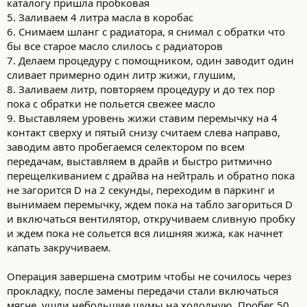
каталогу пришла пробковая
5. Заливаем 4 литра масла в коробас
6. Снимаем шланг с радиатора, я снимал с обратки что
бы все старое масло слилось с радиаторов
7. Делаем процедуру с помощником, один заводит один
сливает примерно один литр жижи, глушим,
8. Заливаем литр, повторяем процедуру и до тех пор
пока с обратки не польется свежее масло
9. Выставляем уровень жижи ставим перемычку на 4
контакт сверху и пятый снизу считаем слева направо,
заводим авто пробегаемся селектором по всем
передачам, выставляем в драйв и быстро ритмично
перещелкиванием с драйва на нейтраль и обратно пока
не загорится D на 2 секунды, переходим в паркинг и
вынимаем перемычку, ждем пока на табло загориться D
и включаться вентилятор, откручиваем сливную пробку
и ждем пока не сольется вся лишняя жижа, как начнет
капать закручиваем.
Операция завершена смотрим чтобы не сочилось через
прокладку, после замены передачи стали включаться
мягче, ушли небольшие шумы на холодную. Пробег 50