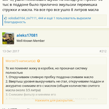
тыс в поддоне было прилично эмульсии перемешка
стружки и масла. На все про все ушло 8 литров масла
Б
volodia0164
,
ziv7111
,
444
и ещё 1 пользователь выразили
л
благодарность
а
г
о
aleks17081
д
Well-Known Member
а
р
н
13 Окт 2017
#212
о
с
т
Morze73 написал(а):
и
То же поменял жижу в коробке, но прокачал систему
:
полностью
1. Откручиваем сливную пробку поддона сливаем масло
2. Ввертыш уровня выкручивать не стал, откручиваем поддон и
аккуратно снимаем его с маслом (общее количество слитого
масла около 3.5 литра)
3. Снимаем фильтр и меняем его
4. Ставим новую прокладку и прикручиваем поддон, кстати
Нажмите для раскрытия...
оригинальная стоит резинометаллическая а по каталогу
пришла пробковая