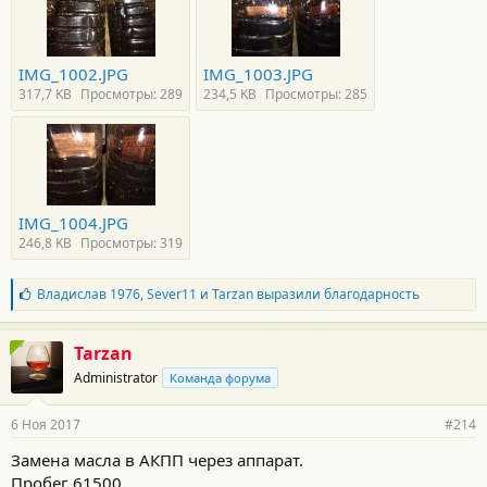
IMG_1002.JPG
IMG_1003.JPG
317,7 KB
Просмотры: 289
234,5 KB
Просмотры: 285
IMG_1004.JPG
246,8 KB
Просмотры: 319
Б
Владислав 1976
,
Sever11
и
Tarzan
выразили благодарность
л
а
г
Tarzan
о
Administrator
Команда форума
д
а
р
6 Ноя 2017
#214
н
о
Замена масла в АКПП через аппарат.
с
Пробег 61500.
т