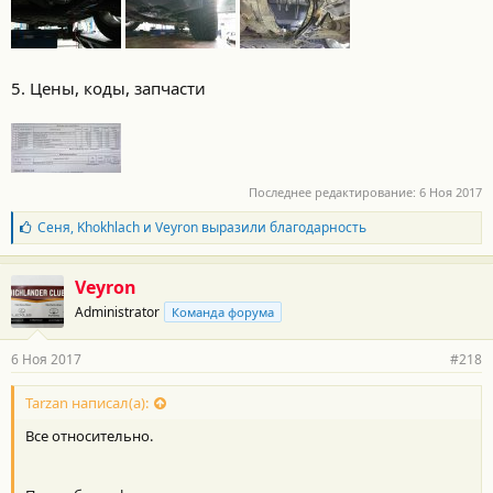
5. Цены, коды, запчасти
Последнее редактирование:
6 Ноя 2017
Б
Сеня
,
Khokhlach
и
Veyron
выразили благодарность
л
а
г
Veyron
о
Administrator
Команда форума
д
а
р
6 Ноя 2017
#218
н
о
с
Tarzan написал(а):
т
Все относительно.
и
: