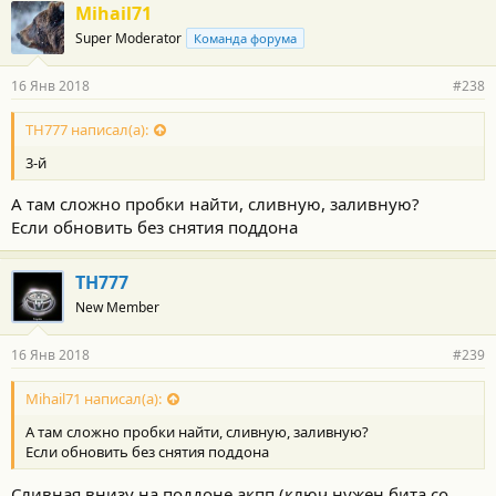
г
Mihail71
о
Super Moderator
Команда форума
д
а
р
16 Янв 2018
#238
н
о
с
TH777 написал(а):
т
3-й
и
:
А там сложно пробки найти, сливную, заливную?
Если обновить без снятия поддона
TH777
New Member
16 Янв 2018
#239
Mihail71 написал(а):
А там сложно пробки найти, сливную, заливную?
Если обновить без снятия поддона
Сливная внизу на поддоне акпп (ключ нужен бита со