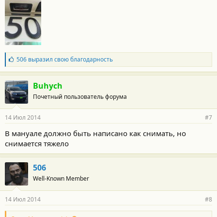
Б
506
выразил свою благодарность
л
а
г
Buhych
о
Почетный пользователь форума
д
а
р
14 Июл 2014
#7
н
о
В мануале должно быть написано как снимать, но
с
снимается тяжело
т
и
:
506
Well-Known Member
14 Июл 2014
#8