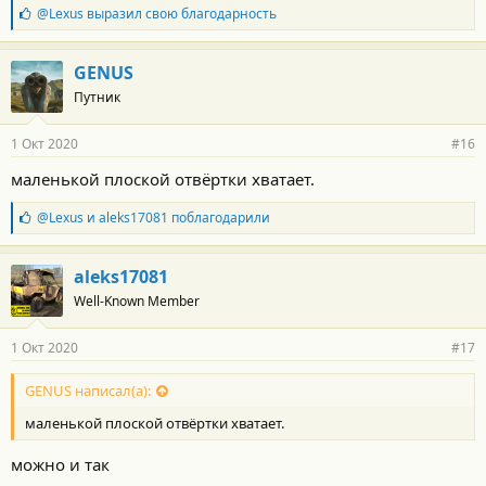
Б
@Lexus
выразил свою благодарность
л
а
г
GENUS
о
Путник
д
а
р
1 Окт 2020
#16
н
о
маленькой плоской отвёртки хватает.
с
т
Б
@Lexus
и
aleks17081
поблагодарили
и
л
:
а
г
aleks17081
о
Well-Known Member
д
а
р
1 Окт 2020
#17
н
о
с
GENUS написал(а):
т
маленькой плоской отвёртки хватает.
и
:
можно и так