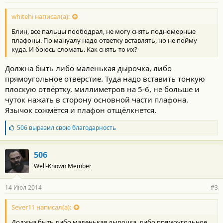
whitehi написал(а):
Блин, все пальцы поободрал, не могу снять подномерные
плафоны. По мануалу надо ответку вставлять, но не пойму
куда. И боюсь сломать. Как снять-то их?
Должна быть либо маленькая дырочка, либо
прямоугольное отверстие. Туда надо вставить тонкую
плоскую отвёртку, миллиметров на 5-6, не больше и
чуток нажать в сторону основной части плафона.
Язычок сожмётся и плафон отщёлкнется.
Б
506
выразил свою благодарность
л
а
г
506
о
Well-Known Member
д
а
р
14 Июл 2014
#3
н
о
с
Sever11 написал(а):
т
Должна быть либо маленькая дырочка, либо прямоугольное
и