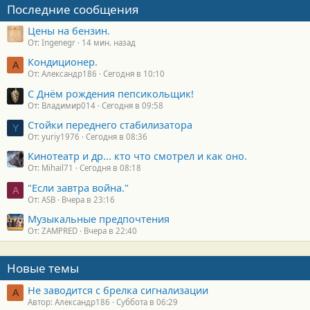
Последние сообщения
Цены на бензин.
От: Ingenegr
14 мин. назад
Кондиционер.
А
От: Александр186
Сегодня в 10:10
С Днём рождения пепсикольщик!
От: Владимир014
Сегодня в 09:58
Стойки переднего стабилизатора
Y
От: yuriy1976
Сегодня в 08:36
Кинотеатр и др... кто что смотрел и как оно.
От: Mihail71
Сегодня в 08:18
"Если завтра война."
A
От: ASB
Вчера в 23:16
Музыкальные предпочтения
От: ZAMPRED
Вчера в 22:40
Новые темы
Не заводится с брелка сигнализации
А
Автор: Александр186
Суббота в 06:29