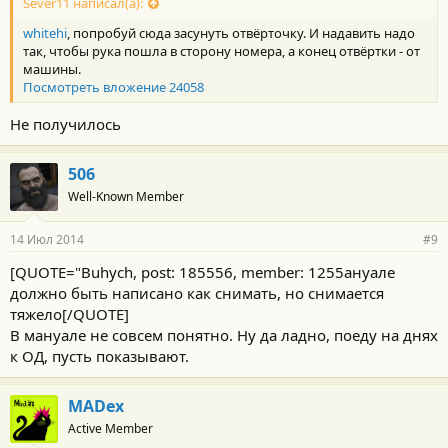
Sever11 написал(а):
whitehi
, попробуй сюда засунуть отвёрточку. И надавить надо
так, чтобы рука пошла в сторону номера, а конец отвёртки - от
машины.
Посмотреть вложение 24058
Не получилось
506
Well-Known Member
14 Июл 2014
#9
[QUOTE="Buhych, post: 185556, member: 1255ануале
должно быть написано как снимать, но снимается
тяжело[/QUOTE]
В мануале не совсем понятно. Ну да ладно, поеду на днях
к ОД, пусть показывают.
MADex
Active Member