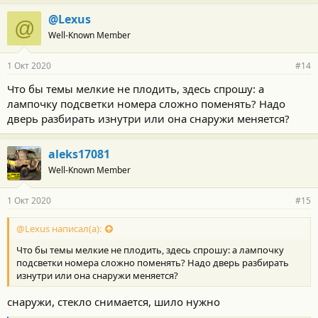
а
г
@Lexus
@
о
Well-Known Member
д
а
р
1 Окт 2020
#14
н
о
Что бы темы мелкие не плодить, здесь спрошу: а
с
лампочку подсветки номера сложно поменять? Надо
т
и
дверь разбирать изнутри или она снаружи меняется?
:
aleks17081
Well-Known Member
1 Окт 2020
#15
@Lexus написал(а):
Что бы темы мелкие не плодить, здесь спрошу: а лампочку
подсветки номера сложно поменять? Надо дверь разбирать
изнутри или она снаружи меняется?
снаружи, стекло снимается, шило нужно