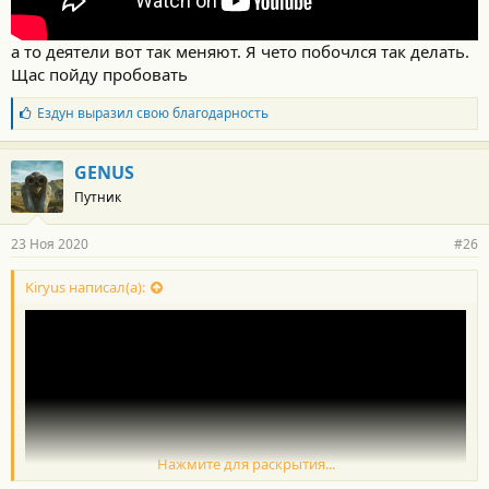
а то деятели вот так меняют. Я чето побочлся так делать.
Щас пойду пробовать
Б
Ездун
выразил свою благодарность
л
а
г
GENUS
о
Путник
д
а
р
23 Ноя 2020
#26
н
о
с
Kiryus написал(а):
т
и
:
Нажмите для раскрытия...