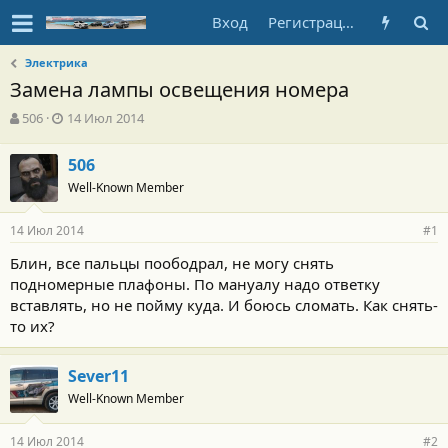
Вход
Регистрация
Электрика
Замена лампы освещения номера
А
Д
506
14 Июл 2014
в
а
т
т
506
о
а
Well-Known Member
р
н
т
а
е
ч
14 Июл 2014
#1
м
а
ы
л
Блин, все пальцы поободрал, не могу снять
а
подномерные плафоны. По мануалу надо ответку
вставлять, но не пойму куда. И боюсь сломать. Как снять-
то их?
Sever11
Well-Known Member
14 Июл 2014
#2