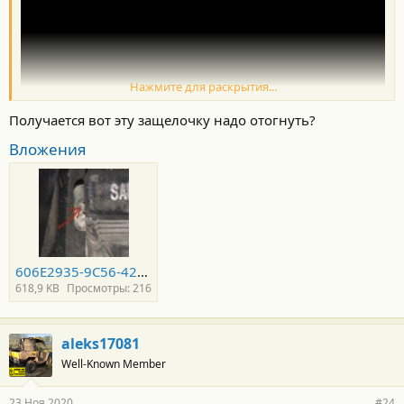
Нажмите для раскрытия...
Получается вот эту защелочку надо отогнуть?
Вложения
606E2935-9C56-4272-9415-DBB8FBCC9E36.jpeg
618,9 KB
Просмотры: 216
aleks17081
Well-Known Member
23 Ноя 2020
#24