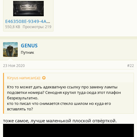
E463508E-9349-4AD5-B119-0D7C71B860DD.jpeg
550,8 KB
Просмотры: 219
GENUS
Путник
23 Ноя 2020
#22
Kiryus написал(а):
Кто то может дать адекватную ссылку про замену лампы
подсветки номера? Сенодня крутил туда сюда этот плафон
безрезультатно.
кто то писал что снимается стекло шилом но куда его
вставлять то?
тоже самое, лучше маленькой плоской отвёрткой.