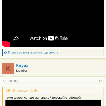
Б
Kiryus
выразил свою благодарность
л
а
г
Kiryus
K
о
Member
д
а
р
23 Ноя 2020
#23
н
о
с
GENUS написал(а):
т
тоже самое, лучше маленькой плоской отвёрткой.
и
: