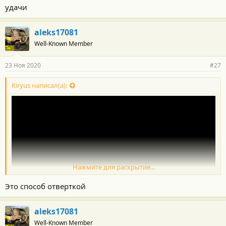
удачи
aleks17081
а то деятели вот так меняют. Я чето побочлся так делать. Щас
Well-Known Member
пойду пробовать
23 Ноя 2020
#27
Kiryus написал(а):
Нажмите для раскрытия...
Это способ отверткой
aleks17081
а то деятели вот так меняют. Я чето побочлся так делать. Щас
Well-Known Member
пойду пробовать