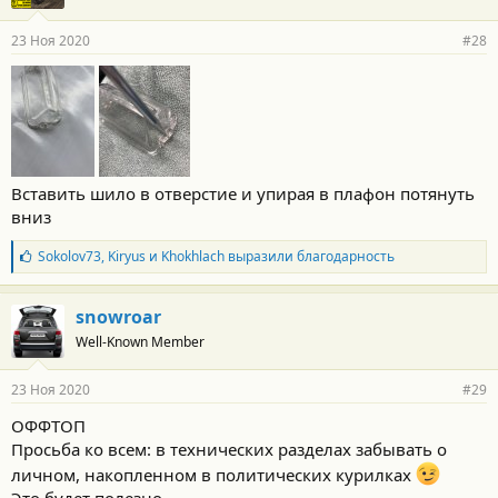
23 Ноя 2020
#28
Вставить шило в отверстие и упирая в плафон потянуть
вниз
Б
Sokolov73
,
Kiryus
и
Khokhlach
выразили благодарность
л
а
г
snowroar
о
Well-Known Member
д
а
р
23 Ноя 2020
#29
н
о
ОФФТОП
с
Просьба ко всем: в технических разделах забывать о
т
и
личном, накопленном в политических курилках
:
Это будет полезно.