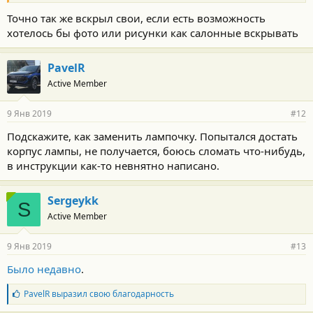
Точно так же вскрыл свои, если есть возможность
хотелось бы фото или рисунки как салонные вскрывать
PavelR
Active Member
9 Янв 2019
#12
Подскажите, как заменить лампочку. Попытался достать
корпус лампы, не получается, боюсь сломать что-нибудь,
в инструкции как-то невнятно написано.
Sergeykk
S
Active Member
9 Янв 2019
#13
Было недавно
.
Б
PavelR
выразил свою благодарность
л