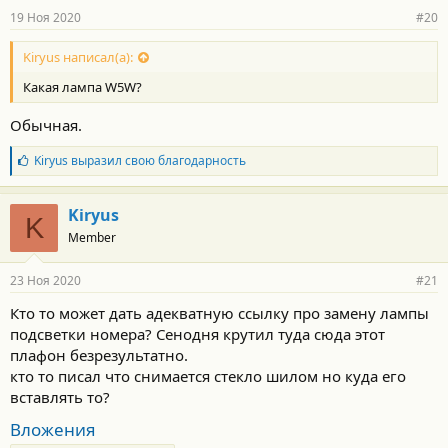
19 Ноя 2020
#20
Kiryus написал(а):
Какая лампа W5W?
Обычная.
Б
Kiryus
выразил свою благодарность
л
а
г
Kiryus
K
о
Member
д
а
р
23 Ноя 2020
#21
н
о
Кто то может дать адекватную ссылку про замену лампы
с
подсветки номера? Сенодня крутил туда сюда этот
т
и
плафон безрезультатно.
:
кто то писал что снимается стекло шилом но куда его
вставлять то?
Вложения