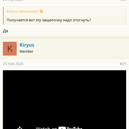
Kiryus написал(а):
Получается вот эту защелочку надо отогнуть?
Да
Kiryus
K
Member
23 Ноя 2020
#25