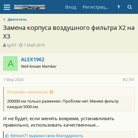
Вход
Регистрация
Двигатель
Замена корпуса воздушного фильтра Х2 на
Х3
А
Д
Igr87
1 Май 2019
в
а
т
т
ALEX1962
о
A
а
Well-Known Member
р
н
т
а
е
ч
1 Мар 2024
#2.761
м
а
ы
л
Ruslander написал(а):
а
200000 км только разменял. Проблем нет. Меняю фильтр
каждые 5000 км.
И не будет, если менять вовремя, устанавливать
правильно, использовать качественные...
Б
Klimson71
выразил свою благодарность