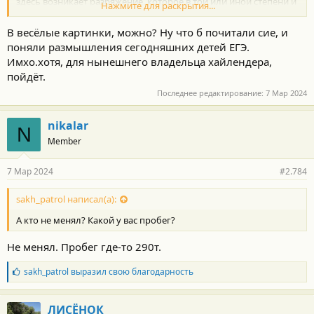
здесь возникает разряжение, которое в той или иной степени и
Нажмите для раскрытия...
помогает интенсивной вентиляции.
В весёлые картинки, можно? Ну что б почитали сие, и
поняли размышления сегодняшних детей ЕГЭ.
Имхо.хотя, для нынешнего владельца хайлендера,
пойдёт.
Последнее редактирование:
7 Мар 2024
nikalar
N
Member
7 Мар 2024
#2.784
sakh_patrol написал(а):
А кто не менял? Какой у вас пробег?
Не менял. Пробег где-то 290т.
Б
sakh_patrol
выразил свою благодарность
л
а
г
ЛИСЁНОК