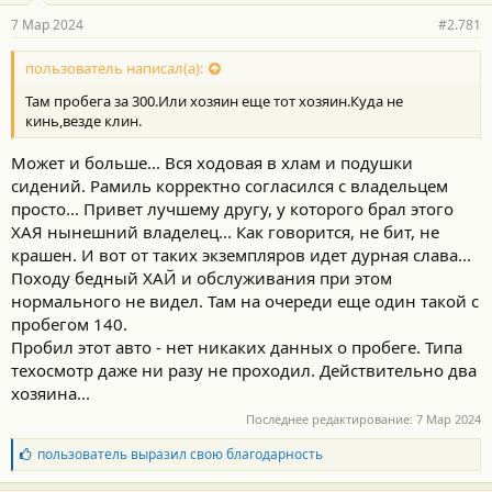
р
7 Мар 2024
#2.781
н
о
с
пользователь написал(а):
т
Там пробега за 300.Или хозяин еще тот хозяин.Куда не
и
:
кинь,везде клин.
Может и больше... Вся ходовая в хлам и подушки
сидений. Рамиль корректно согласился с владельцем
просто... Привет лучшему другу, у которого брал этого
ХАЯ нынешний владелец... Как говорится, не бит, не
крашен. И вот от таких экземпляров идет дурная слава...
Походу бедный ХАЙ и обслуживания при этом
нормального не видел. Там на очереди еще один такой с
пробегом 140.
Пробил этот авто - нет никаких данных о пробеге. Типа
техосмотр даже ни разу не проходил. Действительно два
хозяина...
Последнее редактирование:
7 Мар 2024
Б
пользователь
выразил свою благодарность
л
а