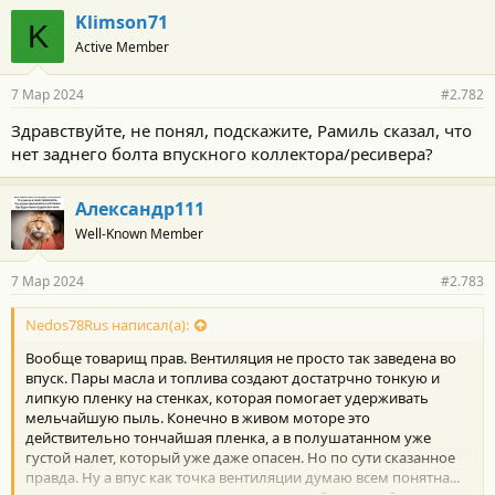
г
Klimson71
K
о
Active Member
д
а
р
7 Мар 2024
#2.782
н
о
Здравствуйте, не понял, подскажите, Рамиль сказал, что
с
нет заднего болта впускного коллектора/ресивера?
т
и
:
Александр111
Well-Known Member
7 Мар 2024
#2.783
Nedos78Rus написал(а):
Вообще товарищ прав. Вентиляция не просто так заведена во
впуск. Пары масла и топлива создают достатрчно тонкую и
липкую пленку на стенках, которая помогает удерживать
мельчайшую пыль. Конечно в живом моторе это
действительно тончайшая пленка, а в полушатанном уже
густой налет, который уже даже опасен. Но по сути сказанное
правда. Ну а впус как точка вентиляции думаю всем понятна...