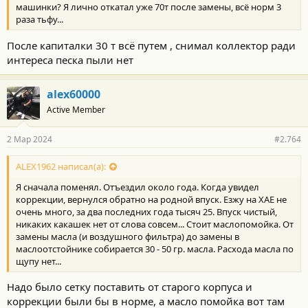
машинки? Я лично откатал уже 70т после замены, всё норм 3
раза тьфу...
После капиталки 30 т всё путем , снимал коллектор ради
интереса песка пыли нет
alex60000
Active Member
2 Мар 2024
#2.764
ALEX1962 написал(а):
Я сначала поменял. Отъездил около года. Когда увидел
коррекции, вернулся обратно на родной впуск. Езжу на ХАЕ не
очень много, за два последних года тысяч 25. Впуск чистый,
никаких какашек нет от слова совсем... Стоит маслопомойка. От
замены масла (и воздушного фильтра) до замены в
маслоотстойнике собирается 30 - 50 гр. масла. Расхода масла по
щупу нет...
Надо было сетку поставить от старого корпуса и
коррекции были бы в норме, а масло помойка вот там