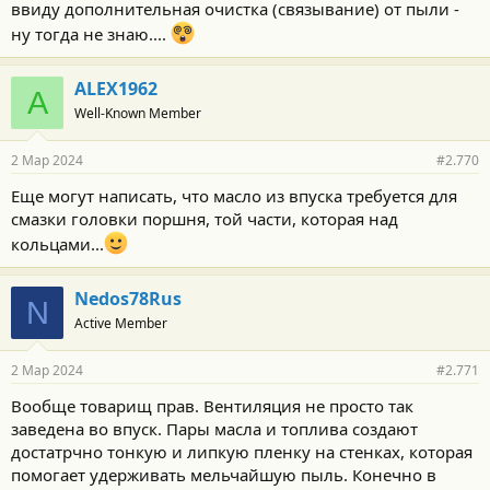
ввиду дополнительная очистка (связывание) от пыли -
ну тогда не знаю....
ALEX1962
A
Well-Known Member
2 Мар 2024
#2.770
Еще могут написать, что масло из впуска требуется для
смазки головки поршня, той части, которая над
кольцами...
Nedos78Rus
N
Active Member
2 Мар 2024
#2.771
Вообще товарищ прав. Вентиляция не просто так
заведена во впуск. Пары масла и топлива создают
достатрчно тонкую и липкую пленку на стенках, которая
помогает удерживать мельчайшую пыль. Конечно в