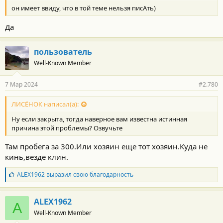
он имеет ввиду, что в той теме нельзя писАть)
Да
пользователь
Well-Known Member
7 Мар 2024
#2.780
ЛИСЁНОК написал(а):
Ну если закрыта, тогда наверное вам известна истинная
причина этой проблемы? Озвучьте
Там пробега за 300.Или хозяин еще тот хозяин.Куда не
кинь,везде клин.
Б
ALEX1962
выразил свою благодарность
л
а
г
ALEX1962
A
о
Well-Known Member
д
а