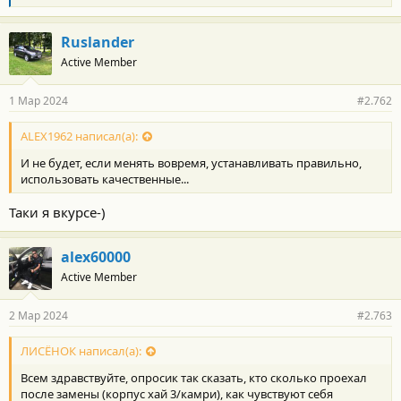
л
а
г
Ruslander
о
Active Member
д
а
р
1 Мар 2024
#2.762
н
о
с
ALEX1962 написал(а):
т
И не будет, если менять вовремя, устанавливать правильно,
и
:
использовать качественные...
Таки я вкурсе-)
alex60000
Active Member
2 Мар 2024
#2.763
ЛИСЁНОК написал(а):
Всем здравствуйте, опросик так сказать, кто сколько проехал
после замены (корпус хай 3/камри), как чувствуют себя