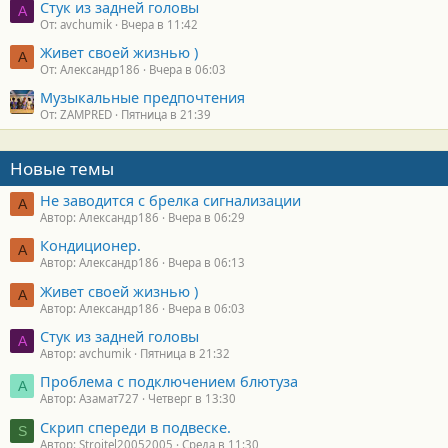
Стук из задней головы
A
От: avchumik
Вчера в 11:42
Живет своей жизнью )
А
От: Александр186
Вчера в 06:03
Музыкальные предпочтения
От: ZAMPRED
Пятница в 21:39
Новые темы
Не заводится с брелка сигнализации
А
Автор: Александр186
Вчера в 06:29
Кондиционер.
А
Автор: Александр186
Вчера в 06:13
Живет своей жизнью )
А
Автор: Александр186
Вчера в 06:03
Стук из задней головы
A
Автор: avchumik
Пятница в 21:32
Проблема с подключением блютуза
А
Автор: Азамат727
Четверг в 13:30
Скрип спереди в подвеске.
S
Автор: Stroitel20052005
Среда в 11:30