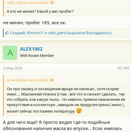
с
sakh_patrol написал(а):
т
А кто не менял? Какой у вас пробег?
и
:
не менял, пробег 185, все ок.
Б
Сладкий
,
Klimson71
и
sakh_patrol
выразили благодарность
л
а
г
ALEX1962
A
о
Well-Known Member
д
а
р
2 Мар 2024
#2.769
н
о
с
Алькапоне написал(а):
т
Он про смазку и охлаждение вроде не написал , хотя скорее
и
:
имел … Масленная пленка )) там , всё что и сможет сделать , так
это собрать кое какую пыль - по неволи, прямое назначение её
присутствия в коллекторе , заводом не предусмотрена ( имхо ) ,
может сейчас поглазеем литературу
А для чего еще? Я просто видел где-то подобные
обоснования наличия масла во впуске... Если имелась