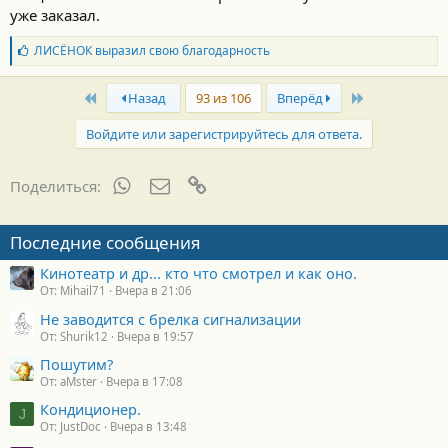
уже заказал.
Б
ЛИСЁНОК
выразил свою благодарность
л
а
First
Last
г
Назад
93 из 106
Вперёд
о
д
Войдите или зарегистрируйтесь для ответа.
а
р
н
WhatsApp
Электронная почта
Ссылка
Поделиться:
о
с
т
Последние сообщения
и
:
Кинотеатр и др... кто что смотрел и как оно.
От: Mihail71
Вчера в 21:06
Не заводится с брелка сигнализации
От: Shurik12
Вчера в 19:57
Пошутим?
От: aMster
Вчера в 17:08
Кондиционер.
J
От: JustDoc
Вчера в 13:48