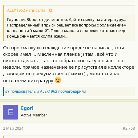
ALEX1962 написал(а):
Глупости. Вброс от дилетантов. Дайте ссылку на литературу...
Распределенный впрыск решает все вопросы с охлаждением
клапанов и "смазкой". Плюс смазка из головки, которая не до
конца снимается колпачками...
Он про смазку и охлаждение вроде не написал , хотя
скорее имел … Масленная пленка )) там , всё что и
сможет сделать , так это собрать кое какую пыль - по
неволи, прямое назначение её присутствия в коллекторе
, заводом не предусмотрена ( имхо ) , может сейчас
поглазеем литературу
Б
пользователь
и
ALEX1962
поблагодарили
л
а
г
Egor!
E
о
Active Member
д
а
р
2 Мар 2024
#2.768
н
о