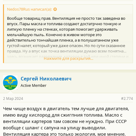
Nedos78Rus написал(а):
Вообще товарищ прав. Вентиляция не просто так заведена во
впуск. Пары масла и топлива создают достатрчно тонкую и
липкую пленку на стенках, которая помогает удерживать
мельчайшую пыль. Конечно в живом моторе это
действительно тончайшая пленка, а в полушатанном уже
густой налет, который уже даже опасен. Но по сути сказанное
правда. Ну а впус как точка вентиляции думаю всем понятна...
здесь возникает разряжение, которое в той или иной степени и
Нажмите для раскрытия...
помогает интенсивной вентиляции.
Сергей Николаевич
Active Member
2 Мар 2024
#2.774
Чем чище воздух в двигатель тем лучше для двигателя,
имею виду кислород для сжигпния топлива. Масло с
вентиляции картеров там совсем не нуждно. При СССР
вообще с шланг с сапуна на улицу выводили.
Вентиляция картера это только экология, мое мнение.