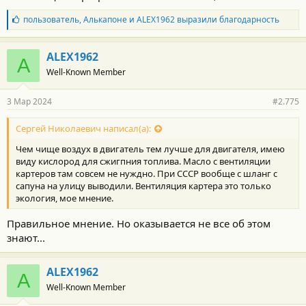
Б
пользователь
,
Алькапоне
и
ALEX1962
выразили благодарность
л
а
г
ALEX1962
A
о
Well-Known Member
д
а
р
3 Мар 2024
#2.775
н
о
с
Сергей Николаевич написал(а):
т
Чем чище воздух в двигатель тем лучше для двигателя, имею
и
:
виду кислород для сжигпния топлива. Масло с вентиляции
картеров там совсем не нуждно. При СССР вообще с шланг с
сапуна на улицу выводили. Вентиляция картера это только
экология, мое мнение.
Правильное мнение. Но оказывается не все об этом
знают...
ALEX1962
A
Well-Known Member