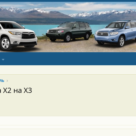
ль
 Х2 на Х3