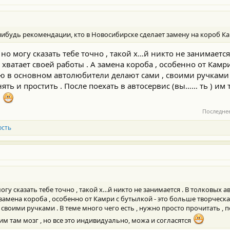
нибудь рекомендации, кто в Новосибирске сделает замену на короб К
 но могу сказать тебе точно , такой х…й никто не занимается
, хватает своей работы . А замена короба , особенно от Камри
ую в основном автолюбители делают сами , своими ручками 
нять и простить . После поехать в автосервис (вы…… ть ) им т
я
Последне
ость
огу сказать тебе точно , такой х…й никто не занимается . В толковых ав
 замена короба , особенно от Камри с бутылкой - это больше творческа
воими ручками . В теме много чего есть , нужно просто прочитать , п
 им там мозг , но все это индивидуально, можа и согласятся