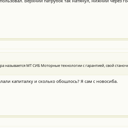
пользовал. Верхний патрубок так натянул, нижний через го
ра называется МТ СИБ Моторные технологии с гарантией, свой станоч
лали капиталку и сколько обошлось? Я сам с новосиба.