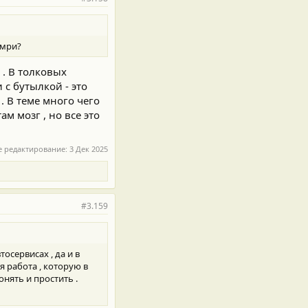
амри?
 . В толковых
 с бутылкой - это
. В теме много чего
ам мозг , но все это
е редактирование:
3 Дек 2025
#3.159
тосервисах , да и в
я работа , которую в
онять и простить .