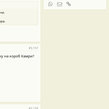
WhatsApp
Электронная почта
Ссылка
чи.
ора.
#3.157
ну на короб Камри?
#3.158