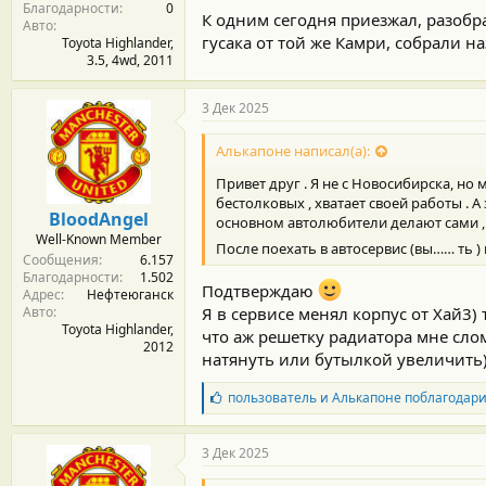
Благодарности
0
:
К одним сегодня приезжал, разобр
Авто
гусака от той же Камри, собрали на
Toyota Highlander,
3.5, 4wd, 2011
3 Дек 2025
Алькапоне написал(а):
Привет друг . Я не с Новосибирска, но м
бестолковых , хватает своей работы . А
BloodAngel
основном автолюбители делают сами , с
Well-Known Member
После поехать в автосервис (вы…… ть )
Сообщения
6.157
Благодарности
1.502
Подтверждаю
Адрес
Нефтеюганск
Авто
Я в сервисе менял корпус от Хай3) 
Toyota Highlander,
что аж решетку радиатора мне сло
2012
натянуть или бутылкой увеличить)
Б
пользователь
и
Алькапоне
поблагодар
л
а
г
3 Дек 2025
о
д