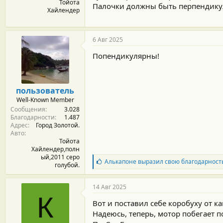
Тойота
Палочки должны быть перпендику
Хайлендер
6 Авг 2025
Попендикулярны!
пользователь
Well-Known Member
Сообщения
3.028
Благодарности
1.487
Адрес
Город Золотой.
Авто
Тойота
Хайлендер,полн
ый,2011 серо
Б
Алькапоне
выразил свою благодарност
голубой.
л
а
г
14 Авг 2025
о
К
д
Вот и поставил себе коробуху от к
а
Надеюсь, теперь, мотор побегает 
р