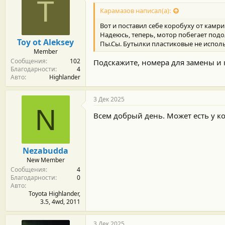
T
Карамазов написал(а):
Вот и поставил себе коробуху от камри
Надеюсь, теперь, мотор побегает под
Toy ot Aleksey
Пы.Сы. Бутылки пластиковые не исполь
Member
Сообщения
102
Подскажите, номера для замены и 
Благодарности
4
Авто
Highlander
3 Дек 2025
N
Всем добрый день. Может есть у к
Nezabudda
New Member
Сообщения
4
Благодарности
0
Авто
Toyota Highlander,
3.5, 4wd, 2011
3 Дек 2025