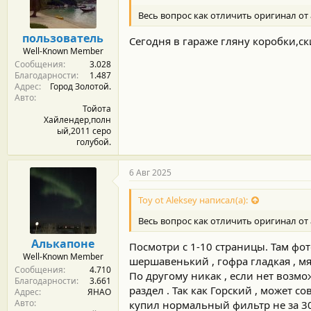
м
а
ы
л
Весь вопрос как отличить оригинал от 
а
пользователь
Сегодня в гараже гляну коробки,ск
Well-Known Member
Сообщения
3.028
Благодарности
1.487
Адрес
Город Золотой.
Авто
Тойота
Хайлендер,полн
ый,2011 серо
голубой.
6 Авг 2025
Toy ot Aleksey написал(а):
Весь вопрос как отличить оригинал от 
Алькапоне
Посмотри с 1-10 страницы. Там фот
Well-Known Member
шершавенький , гофра гладкая , мяг
Сообщения
4.710
По другому никак , если нет возмо
Благодарности
3.661
раздел . Так как Горский , может 
Адрес
ЯНАО
Авто
купил нормальный фильтр не за 30