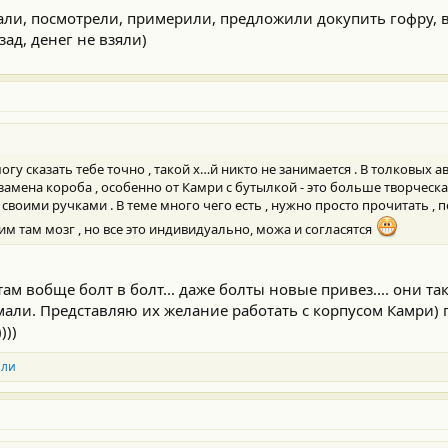
али, посмотрели, примерили, предложили докупить гофру, 
зад, денег не взяли)
огу сказать тебе точно , такой х…й никто не занимается . В толковых ав
 замена короба , особенно от Камри с бутылкой - это больше творческа
воими ручками . В теме много чего есть , нужно просто прочитать , п
 им там мозг , но все это индивидуально, можа и согласятся
там вобще болт в болт... даже болты новые привез.... они т
мали. Представляю их желание работать с корпусом Камри) 
)))
или