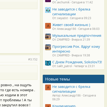
От: avchumik
Сегодня в 11:42
Не заводится с брелка
сигнализации
От: swyazist
Сегодня в 09:23
Живет своей жизнью )
А
От: Александр186
Сегодня в 06:03
Музыкальные предпочтения
От: ZAMPRED
Вчера в 21:39
Прогрессив Рок. Вдруг кому
интересно
От: ZAMPRED
Вчера в 19:38
#3.152
С Днем Рождения, Sokolov73!
От: sakh_patrol
Четверг в 23:31
Новые темы
т ровно , на ощупь
Не заводится с брелка
А
то где есть номера .
сигнализации
ью ходим в этот
Автор: Александр186
Сегодня в
06:29
ет проблемы ! А ты
закрутил вовсе !
Кондиционер.
А