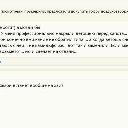
 посмотрели, примерили, предложили докупить гофру, воздухозаборник
е хотят) а могли бы
 У меня профессионально накрыли ветошью перед капота..
 он конечно внимание не обратил типа.... а когда ветошь сня
юсь с ней... не камильфо же... вот так и заменили. Если ма
озьмется... но и сделает на отвали...
ь
 Камри встанет вообще на хай?