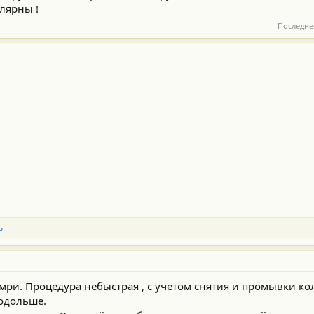
лярны !
Последне
ь
амри. Процедура небыстрая , с учетом снятия и промывки ко
подольше.