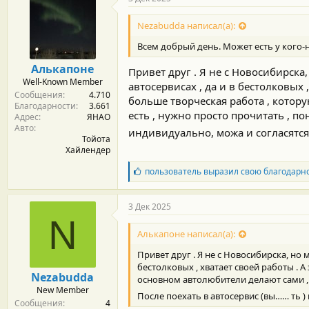
Nezabudda написал(а):
Всем добрый день. Может есть у кого-
Алькапоне
Привет друг . Я не с Новосибирска,
Well-Known Member
автосервисах , да и в бестолковых 
Сообщения
4.710
больше творческая работа , котор
Благодарности
3.661
есть , нужно просто прочитать , по
Адрес
ЯНАО
Авто
индивидуально, можа и согласятс
Тойота
Хайлендер
Б
пользователь
выразил свою благодарн
л
а
г
3 Дек 2025
о
N
д
Алькапоне написал(а):
а
р
Привет друг . Я не с Новосибирска, но м
н
бестолковых , хватает своей работы . А
о
Nezabudda
основном автолюбители делают сами , с
с
New Member
т
После поехать в автосервис (вы…… ть )
Сообщения
4
и