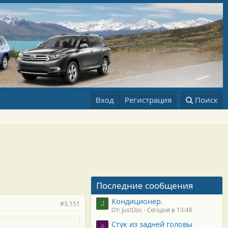
Вход
Регистрация
Поиск
Последние сообщения
Кондиционер.
#3.151
J
От: JustDoc
Сегодня в 13:48
Стук из задней головы
A