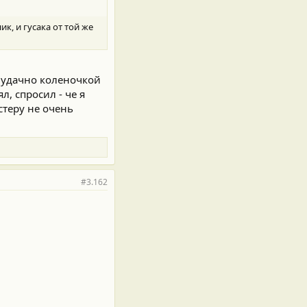
, и гусака от той же
. удачно коленочкой
л, спросил - че я
стеру не очень
#3.162