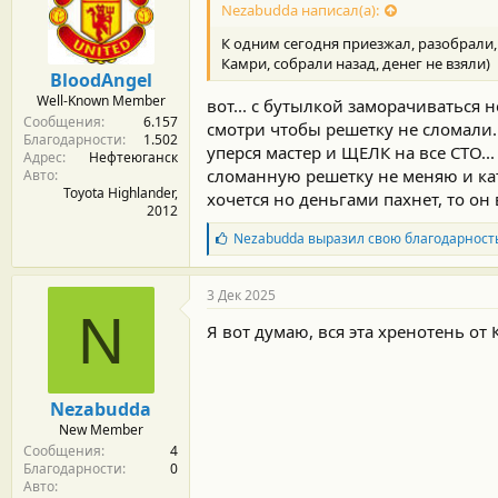
Nezabudda написал(а):
а
р
К одним сегодня приезжал, разобрали,
н
Камри, собрали назад, денег не взяли)
о
BloodAngel
с
Well-Known Member
вот... с бутылкой заморачиваться н
т
Сообщения
6.157
и
смотри чтобы решетку не сломали.
Благодарности
1.502
:
уперся мастер и ЩЕЛК на все СТО...
Адрес
Нефтеюганск
сломанную решетку не меняю и ката
Авто
Toyota Highlander,
хочется но деньгами пахнет, то он в
2012
Б
Nezabudda
выразил свою благодарност
л
а
г
3 Дек 2025
о
N
д
Я вот думаю, вся эта хренотень от
а
р
н
о
Nezabudda
с
New Member
т
Сообщения
4
и
Благодарности
0
:
Авто