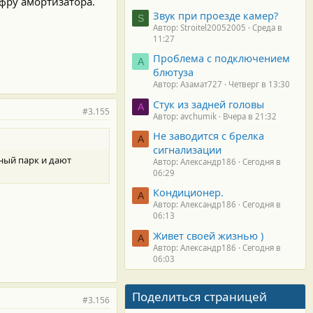
фру амортизатора.
Звук при проезде камер?
S
Автор: Stroitel20052005
Среда в
11:27
Проблема с подключением
А
блютуза
Автор: Азамат727
Четверг в 13:30
Стук из задней головы
A
#3.155
Автор: avchumik
Вчера в 21:32
Не заводится с брелка
А
сигнализации
ный парк и дают
Автор: Александр186
Сегодня в
06:29
Кондиционер.
А
Автор: Александр186
Сегодня в
06:13
Живет своей жизнью )
А
Автор: Александр186
Сегодня в
06:03
Поделиться страницей
#3.156