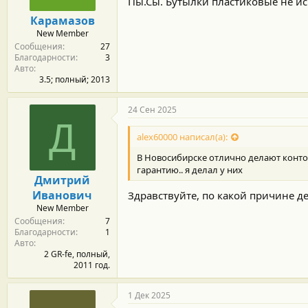
Пы.Сы. Бутылки пластиковые не ис
н
о
Карамазов
с
New Member
т
Сообщения
27
и
Благодарности
3
:
Авто
3.5; полный; 2013
24 Сен 2025
Д
alex60000 написал(а):
В Новосибирске отлично делают конто
гарантию.. я делал у них
Дмитрий
Иванович
Здравствуйте, по какой причине де
New Member
Сообщения
7
Благодарности
1
Авто
2 GR-fe, полный,
2011 год.
1 Дек 2025