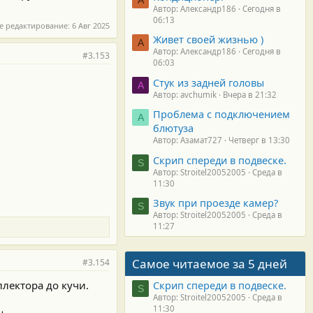
Автор: Александр186
Сегодня в
06:13
е редактирование:
6 Авг 2025
Живет своей жизнью )
А
Автор: Александр186
Сегодня в
#3.153
06:03
Стук из задней головы
A
Автор: avchumik
Вчера в 21:32
Проблема с подключением
А
блютуза
Автор: Азамат727
Четверг в 13:30
Скрип спереди в подвеске.
S
Автор: Stroitel20052005
Среда в
11:30
Звук при проезде камер?
S
Автор: Stroitel20052005
Среда в
11:27
Самое читаемое за 5 дней
#3.154
ллектора до кучи.
Скрип спереди в подвеске.
S
Автор: Stroitel20052005
Среда в
11:30