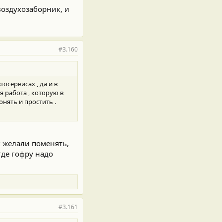
воздухозаборник, и
#3.160
тосервисах , да и в
я работа , которую в
онять и простить .
ак желали поменять,
где гофру надо
#3.161