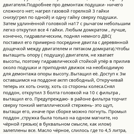
двигателя.Подробнее про демонтаж подушки- ничего
сложного нет; нагрел газовой горелкой 3 гайки
снизу(грел по одной) и одну гайку сверху подушки.
Затем удлинённой головкой на17 с рычагом небольшим
легко открутил все 4 гайки. Любым домкратом , лучше,
конечно, гидравлическим, поднял немного ДВС(
поставил его примерно посредине двигла с деревянной
дощечкой между двигателем и пятаком домкрата).Чтобы
вытащить опору ( подушку) двигателя, не хватает
высоты, поэтому гидравлической стойкой упёр в прилив
около подушки и приподнял движок на необходимую
для демонтажа опоры высоту..Вытащил её. Доступ к 3м
оставшимся на поддоне акпп свободный, Откручивай
теперь их хоть снизу, хоть со стороны колеса.Снял
поддон, открутил 3 болта головкой на 10 с фильтра ,
вытащил его. Предупреждаю- в районе фильтра торчит
сверху тонкий металлический стержень- это щуп,
вытащи его, иначе при сборке можно погнуть. Промыл
поддон ,стружка была только на одном магните, но
чёрной грязью( в буквальном смысле, как илом)
залеплены все. Масло чёрное, слилось где то 4,5 литра,