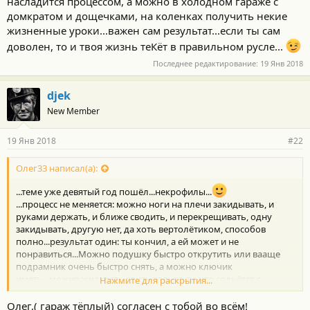
насладится процессом, а можно в холодном гараже с
домкратом и дощечками, на коленках получить некие
жизненные уроки...важен сам результат...если ты сам
доволен, то и твоя жизнь теКёт в правильном русле...
Последнее редактирование:
19 Янв 2018
djek
New Member
19 Янв 2018
#22
Олег33 написал(а):
...теме уже девятый год пошёл...некрофилы...
...процесс не меняется: можно ноги на плечи закидывать, и
руками держать, и ближе сводить, и перекрещивать, одну
закидывать, другую нет, да хоть вертолётиком, способов
полно...результат один: ты кончил, а ей может и не
понравиться...Можно подушку быстро открутить или вааще
подрамник очень быстро снять, а можно ключик
иметь...можно жидкость слить только ту, что сольётся с
Нажмите для раскрытия...
поддона, и оставить в радиаторе, мозгах и
гидротрансформаторе нетронутую, а можно прокачать
Олег,( гараж тёплый) согласен с тобой во всём!