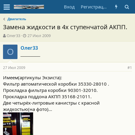
Вход
Регистрация
Двигатель
Замена жидкости в 4х ступенчатой АКПП.
А
Д
Олег33
27 Июл 2009
в
а
т
т
Олег33
О
о
а
_____________
р
н
т
а
27 Июл 2009
е
ч
#1
м
а
Имеем(артикулы Экзиста):
ы
л
Фильтр автоматической коробки 35330-28010 .
а
Прокладка фильтра коробки 90301-32010.
Прокладка поддона АКПП 35168-21011.
Две четырёх-литровые канистры с красной
жидкостью(на фото)...