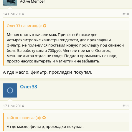
Active Member
14 Ноя 2014
#10
Олег33 написал(а):
Менял опять в начале мая. Привёз всё также две
четырёхлитровые канистры жидкости, две прокладки и
фильтр, не поленился поставил новую прокладку под сливной
болт. За работу взяли 700руб. Меняли при мне. Остаток,
меньше литра отдал не глядя. Поддон промывать не надо,
просто насухо вытереть и магнитики не забывать.
А где масло, фильтр, прокладки покупал.
Олег33
О
_____________
17 Ноя 2014
#11
сайгон написал(а):
А где масло, фильтр, прокладки покупал.