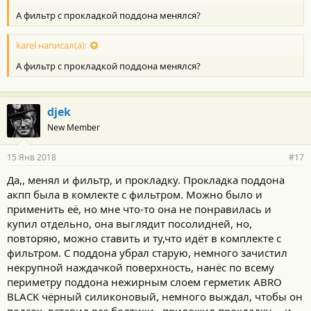
магните, но чёрной грязью( в буквальном смысле, как илом)
А фильтр с прокладкой поддона менялся?
залеплены все. Масло чёрное, слилось где то 4,5 литра, столько
и залил .Какое было,не знаю а залил Castrol Transmax Z. Сборка
без затруднений. В критике моих действий не нуждаюсь. У кого
karel написал(а):
нет желания делать всё самому, советую не читать , а ехать на
А фильтр с прокладкой поддона менялся?
СТО.
djek
New Member
15 Янв 2018
#17
Да,, менял и фильтр, и прокладку. Прокладка поддона
акпп была в комлекте с фильтром. Можно было и
применить её, но мне что-то она не понравилась и
купил отдельно, она выглядит посолидней, но,
повторяю, можно ставить и ту,что идёт в комплекте с
фильтром. С поддона убрал старую, немного зачистил
некрупной наждачкой поверхность, нанёс по всему
периметру поддона нежирным слоем герметик ABRO
BLACK чёрный силиконовый, немного выждал, чтобы он