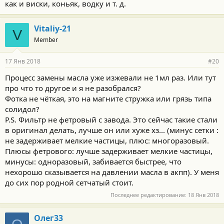
как и виски, коньяк, водку и т. д.
Vitaliy-21
V
Member
17 Янв 2018
#20
Процесс замены масла уже изжевали не 1мл раз. Или тут
про что то другое и я не разобрался?
Фотка не чёткая, это на магните стружка или грязь типа
солидол?
P.S. Фильтр не фетровый с завода. Это сейчас такие стали
в оригинал делать, лучше он или хуже хз... (минус сетки :
не задерживает мелкие частицы, плюс: многоразовый.
Плюсы фетрового: лучше задерживает мелкие частицы,
минусы: одноразовый, забивается быстрее, что
нехорошо сказывается на давлении масла в акпп). У меня
до сих пор родной сетчатый стоит.
Последнее редактирование:
18 Янв 2018
Олег33