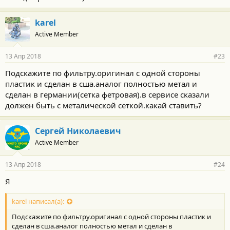
полностью на стенде до чистогана...можно дядям в сервис
отвезти, и в тепле на подъёмнике за денюжку насладится
karel
процессом, а можно в холодном гараже с домкратом и
дощечками на коленках получить некие жизненные
Active Member
уроки...важен сам результат...если ты сам доволен, то и твоя
жизнь теКёт в правильном русле...
13 Апр 2018
#23
Подскажите по фильтру.оригинал с одной стороны
пластик и сделан в сша.аналог полностью метал и
сделан в германии(сетка фетровая).в сервисе сказали
должен быть с металической сеткой.какай ставить?
Сергей Николаевич
Active Member
13 Апр 2018
#24
Я
karel написал(а):
Подскажите по фильтру.оригинал с одной стороны пластик и
сделан в сша.аналог полностью метал и сделан в