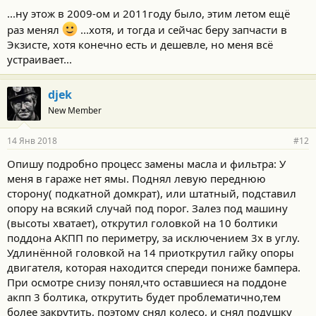
...ну этож в 2009-ом и 2011году было, этим летом ещё
раз менял
...хотя, и тогда и сейчас беру запчасти в
Экзисте, хотя конечно есть и дешевле, но меня всё
устраивает...
djek
New Member
14 Янв 2018
#12
Опишу подробно процесс замены масла и фильтра: У
меня в гараже нет ямы. Поднял левую переднюю
сторону( подкатной домкрат), или штатный, подставил
опору на всякий случай под порог. Залез под машину
(высоты хватает), открутил головкой на 10 болтики
поддона АКПП по периметру, за исключением 3х в углу.
Удлинённой головкой на 14 приоткрутил гайку опоры
двигателя, которая находится спереди пониже бампера.
При осмотре снизу понял,что оставшиеся на поддоне
акпп 3 болтика, открутить будет проблематично,тем
более закрутить, поэтому снял колесо, и снял подушку