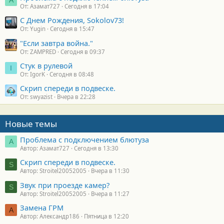
От: Азамат727
Сегодня в 17:04
С Днем Рождения, Sokolov73!
От: Yugin
Сегодня в 15:47
"Если завтра война."
От: ZAMPRED
Сегодня в 09:37
Стук в рулевой
I
От: IgorK
Сегодня в 08:48
Скрип спереди в подвеске.
От: swyazist
Вчера в 22:28
Новые темы
Проблема с подключением блютуза
А
Автор: Азамат727
Сегодня в 13:30
Скрип спереди в подвеске.
S
Автор: Stroitel20052005
Вчера в 11:30
Звук при проезде камер?
S
Автор: Stroitel20052005
Вчера в 11:27
Замена ГРМ
А
Автор: Александр186
Пятница в 12:20