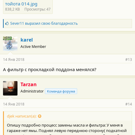
тойота 014.jpg
838,2 KB
Просмотры: 47
Б
Sever11
выразил свою благодарность
л
а
г
karel
о
Active Member
д
а
р
14 Янв 2018
#13
н
о
А фильтр с прокладкой поддона менялся?
с
т
и
Tarzan
:
Administrator
Команда форума
14 Янв 2018
#14
djek написал(а):
Опишу подробно процесс замены масла и фильтра: У меня в
гараже нет ямы. Поднял левую переднюю сторону( подкатной