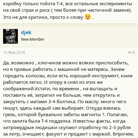
коробку только тойота Т-4, все остальные эксперименты
на свой страх и риск ( тем более при частичной замене).
Это не для критики, просто к слову
.
djek
New Member
15 Янв 2018
#19
Да, возможно , ключиков можно всяких приспособить,
но я привык работать с машиной не матерясь. Зачем
городить колхозы, если есть хороший инструмент, коим
работается легко. И опору я снял из этих же
соображений.Кстати, по времени , на вытащить и
поставить её, затратил не больше, чем открутить и
закрутить с матами 3-4 болтика. По маслу: много чего
пишут, здесь каждый сам выбирает. Откуда взялась
грязь, которой буквально забиты магниты ?. Полагаю,
что залита была Т-4 подделка. Известны факты, когда
хитромудрые людишки скупают отработку по 2-3 рубля
за литр, очищают, фасуют и продают с маржой. Впрочем,