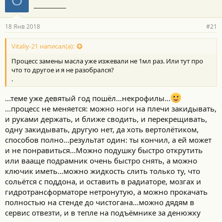
О
_____________
18 Янв 2018
#21
Vitaliy-21 написал(а):
Процесс замены масла уже изжевали не 1мл раз. Или тут про
что то другое и я не разобрался?
.
...теме уже девятый год пошёл...некрофилы...
...процесс не меняется: можно ноги на плечи закидывать,
и руками держать, и ближе сводить, и перекрещивать,
одну закидывать, другую нет, да хоть вертолётиком,
способов полно...результат один: ты кончил, а ей может
и не понравиться...Можно подушку быстро открутить
или вааще подрамник очень быстро снять, а можно
ключик иметь...можно жидкость слить только ту, что
сольётся с поддона, и оставить в радиаторе, мозгах и
гидротрансформаторе нетронутую, а можно прокачать
полностью на стенде до чистогана...можно дядям в
сервис отвезти, и в тепле на подъёмнике за денюжку