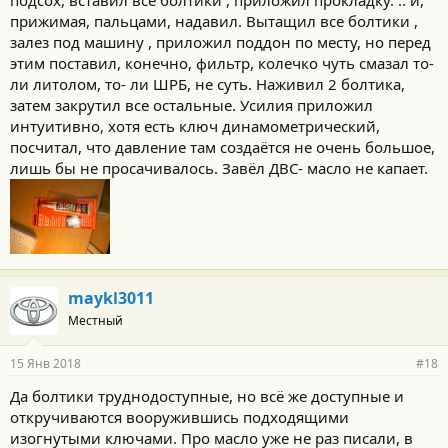
подсох, вставил все болтики , приложил прокладку. .. и,
прижимая, пальцами, надавил. Вытащил все болтики ,
залез под машину , приложил поддон по месту, но перед
этим поставил, конечно, фильтр, колечко чуть смазал то-
ли литолом, то- ли ШРБ, не суть. Наживил 2 болтика,
затем закрутил все остальные. Усилия приложил
интуитивно, хотя есть ключ динамометрический,
посчитал, что давление там создаётся не очень большое,
лишь бы не просачивалось. Завёл ДВС- масло не капает.
maykl3011
Местный
15 Янв 2018
#18
Да болтики труднодоступные, но всё же доступные и
откручиваются вооружившись подходящими
изогнутыми ключами. Про масло уже не раз писали, в