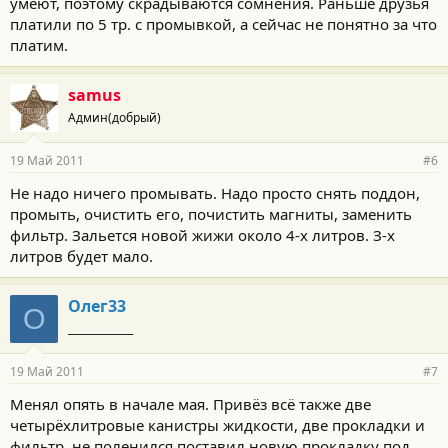
умеют, поэтому скрадываются сомнения. Раньше друзья
платили по 5 тр. с промывкой, а сейчас не понятно за что
платим.
samus
Админ(добрый)
19 Май 2011
#6
Не надо ничего промывать. Надо просто снять поддон,
промыть, очистить его, почистить магниты, заменить
фильтр. Зальется новой жижи около 4-х литров. З-х
литров будет мало.
Олег33
О
_____________
19 Май 2011
#7
Менял опять в начале мая. Привёз всё также две
четырёхлитровые канистры жидкости, две прокладки и
фильтр, не поленился поставил новую прокладку под