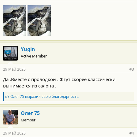
Yugin
Active Member
29 Май 2025
#3
Да .Вместе с проводкой . Жгут скорее классически
вынимается из салона .
Б
Олег 75
выразил свою благодарность
л
а
г
Олег 75
о
Member
д
а
р
29 Май 2025
#4
н