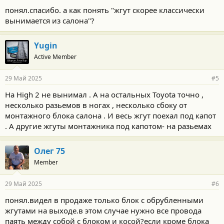
о
понял.спасибо. а как понять "жгут скорее классически
с
вынимается из салона"?
т
и
:
Yugin
Active Member
29 Май 2025
#5
На High 2 не вынимал . А на остальных Toyota точно ,
несколько разьемов в ногах , несколько сбоку от
монтажного блока салона . И весь жгут поехал под капот
. А другие жгуты монтажника под капотом- на разьемах
Олег 75
Member
29 Май 2025
#6
понял.видел в продаже только блок с обрубленными
жгутами на выходе.в этом случае нужно все провода
паять между собой с блоком и косой?если кроме блока