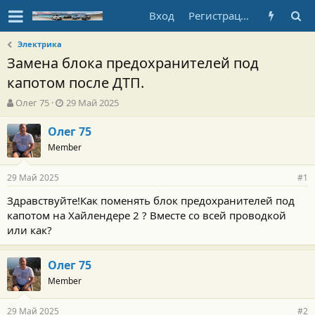
Вход
Регистрация
Электрика
Замена блока предохранителей под
капотом после ДТП.
А
Д
Олег 75
29 Май 2025
в
а
т
т
Олег 75
о
а
Member
р
н
т
а
29 Май 2025
е
ч
#1
м
а
Здравствуйте!Как поменять блок предохранителей под
ы
л
капотом на Хайлендере 2 ? Вместе со всей проводкой
а
или как?
Олег 75
Member
29 Май 2025
#2