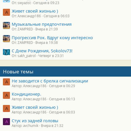
От: swyazist
Сегодня в 09:23
Живет своей жизнью )
А
От: Александр186
Сегодня в 06:03
Музыкальные предпочтения
От: ZAMPRED
Вчера в 21:39
Прогрессив Рок. Вдруг кому интересно
От: ZAMPRED
Вчера в 19:38
С Днем Рождения, Sokolov73!
От: sakh_patrol
Четверг в 23:31
Новые темы
Не заводится с брелка сигнализации
А
Автор: Александр186
Сегодня в 06:29
Кондиционер.
А
Автор: Александр186
Сегодня в 06:13
Живет своей жизнью )
А
Автор: Александр186
Сегодня в 06:03
Стук из задней головы
A
Автор: avchumik
Вчера в 21:32