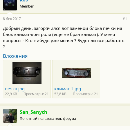
Member
8 Дек 2017
#1
Добрый день, загорячился вот заменой блока печки на
блок климат-контроля (ещё не брал климат). У меня
вопросы - Кто нибудь уже менял ? Будет ли все работать
?
Вложения
печка.jpg
климат 1.jpg
22,9 KB
Просмотры: 21
53,8 KB
Просмотры: 21
San_Sanych
Почетный пользователь форума