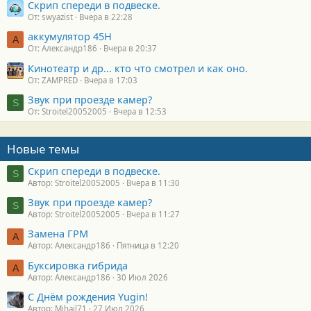
Скрип спереди в подвеске.
От: swyazist
Вчера в 22:28
аккумулятор 45H
А
От: Александр186
Вчера в 20:37
Кинотеатр и др... кто что смотрел и как оно.
От: ZAMPRED
Вчера в 17:03
Звук при проезде камер?
S
От: Stroitel20052005
Вчера в 12:53
Новые темы
Скрип спереди в подвеске.
S
Автор: Stroitel20052005
Вчера в 11:30
Звук при проезде камер?
S
Автор: Stroitel20052005
Вчера в 11:27
Замена ГРМ
А
Автор: Александр186
Пятница в 12:20
Буксировка гибрида
А
Автор: Александр186
30 Июл 2026
С Днём рождения Yugin!
Автор: Mihail71
27 Июл 2026