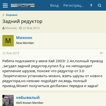
Вход
Регистрация
Ходовая
Задний редуктор
А
Д
Михник
22 Янв 2013
в
а
т
т
Михник
М
о
а
New Member
р
н
т
а
22 Янв 2013
е
ч
#1
м
а
Ребята подскажете у меня Хай 2003г 2.4л,полный привод
ы
л
,загудел задний редуктор,купил б.у. но неподходит
а
крепление шрузов, похоже что редуктор от 3.0
.Теоретически установить можно, взять шрузы от нового
редуктора,но незнаю подойдёт ли,ведь полный
привод.Может получиться дисбаланс передка и задка?
неБывалый
Well-Known Member