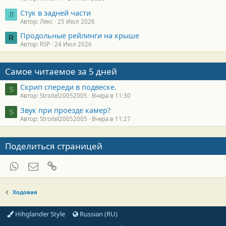
Стук в задней части
Л
Автор: Лекс
25 Июл 2026
Продольные рейлинги на крыше
R
Автор: RSP
24 Июл 2026
Самое читаемое за 5 дней
Скрип спереди в подвеске.
S
Автор: Stroitel20052005
Вчера в 11:30
Звук при проезде камер?
S
Автор: Stroitel20052005
Вчера в 11:27
Поделиться страницей
WhatsApp
Электронная почта
Ссылка
Ходовая
Hihglander Style
Russian (RU)