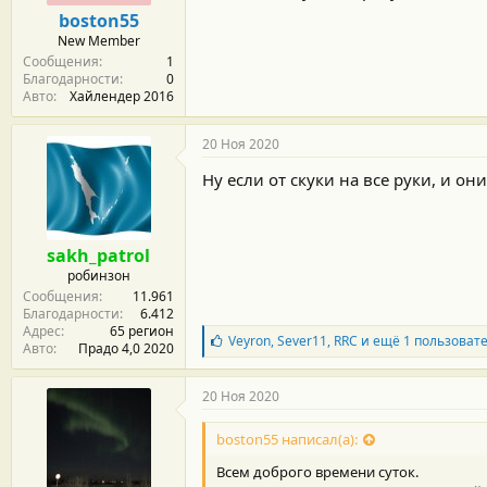
м
а
boston55
ы
л
New Member
а
Сообщения
1
Благодарности
0
Авто
Хайлендер 2016
20 Ноя 2020
Ну если от скуки на все руки, и о
sakh_patrol
робинзон
Сообщения
11.961
Благодарности
6.412
Адрес
65 регион
Б
Veyron
,
Sever11
,
RRC
и ещё 1 пользоват
Авто
Прадо 4,0 2020
л
а
г
20 Ноя 2020
о
д
boston55 написал(а):
а
р
Всем доброго времени суток.
н