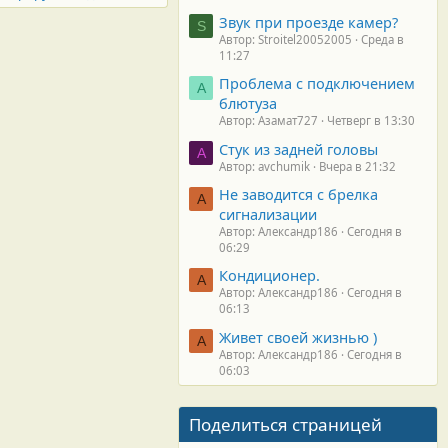
Звук при проезде камер?
S
Автор: Stroitel20052005
Среда в
11:27
Проблема с подключением
А
блютуза
Автор: Азамат727
Четверг в 13:30
Стук из задней головы
A
Автор: avchumik
Вчера в 21:32
Не заводится с брелка
А
сигнализации
Автор: Александр186
Сегодня в
06:29
Кондиционер.
А
Автор: Александр186
Сегодня в
06:13
Живет своей жизнью )
А
Автор: Александр186
Сегодня в
06:03
Поделиться страницей