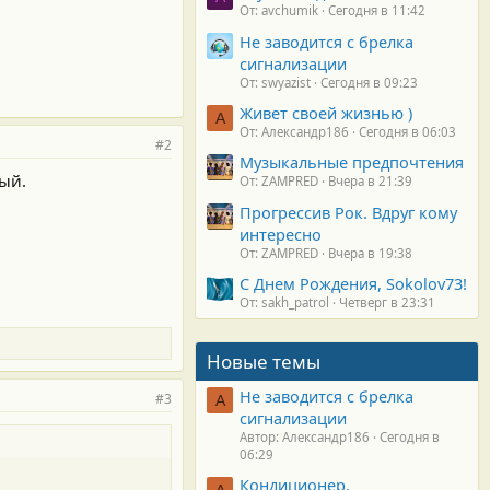
От: avchumik
Сегодня в 11:42
Не заводится с брелка
сигнализации
От: swyazist
Сегодня в 09:23
Живет своей жизнью )
А
От: Александр186
Сегодня в 06:03
#2
Музыкальные предпочтения
ный.
От: ZAMPRED
Вчера в 21:39
Прогрессив Рок. Вдруг кому
интересно
От: ZAMPRED
Вчера в 19:38
С Днем Рождения, Sokolov73!
От: sakh_patrol
Четверг в 23:31
Новые темы
Не заводится с брелка
#3
А
сигнализации
Автор: Александр186
Сегодня в
06:29
Кондиционер.
А