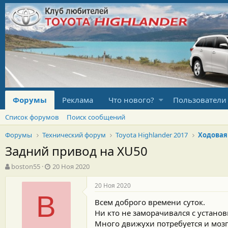
Форумы
Реклама
Что нового?
Пользователи
Список форумов
Поиск сообщений
Форумы
Технический форум
Toyota Highlander 2017
Ходовая
Задний привод на XU50
А
Д
boston55
20 Ноя 2020
в
а
т
т
20 Ноя 2020
о
а
B
Всем доброго времени суток.
р
н
т
а
Ни кто не заморачивался с установ
е
ч
Много движухи потребуется и мозг