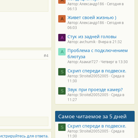
Автор: Александр186
Сегодня в
06:13
Живет своей жизнью )
А
Автор: Александр186
Сегодня в
06:03
Стук из задней головы
A
Автор: avchumik
Вчера в 21:32
Проблема с подключением
А
#4
блютуза
Автор: Азамат727
Четверг в 13:30
Скрип спереди в подвеске.
S
Автор: Stroitel20052005
Среда в
11:30
Звук при проезде камер?
S
Автор: Stroitel20052005
Среда в
11:27
Самое читаемое за 5 дней
Скрип спереди в подвеске.
S
Автор: Stroitel20052005
Среда в
истрируйтесь для ответа.
11:30