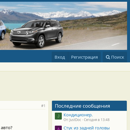
Вход
Регистрация
Поиск
Последние сообщения
#1
Кондиционер.
J
От: JustDoc
Сегодня в 13:48
 авто?
Стук из задней головы
A