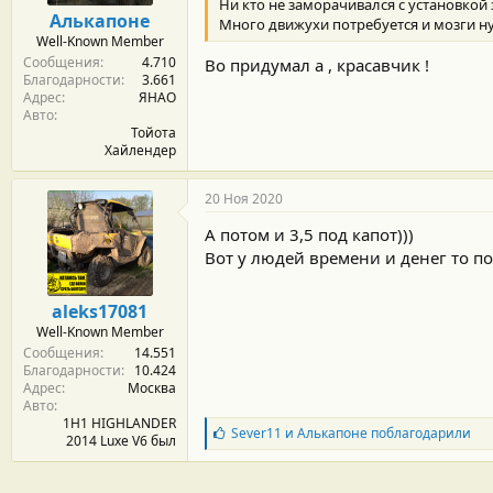
Ни кто не заморачивался с установкой
о
Алькапоне
Много движухи потребуется и мозги н
с
Well-Known Member
т
Сообщения
4.710
и
Во придумал а , красавчик !
Благодарности
3.661
:
Адрес
ЯНАО
Авто
Тойота
Хайлендер
20 Ноя 2020
А потом и 3,5 под капот)))
Вот у людей времени и денег то п
aleks17081
Well-Known Member
Сообщения
14.551
Благодарности
10.424
Адрес
Москва
Авто
1H1 HIGHLANDER
Б
Sever11
и
Алькапоне
поблагодарили
2014 Luxe V6 был
л
а
г