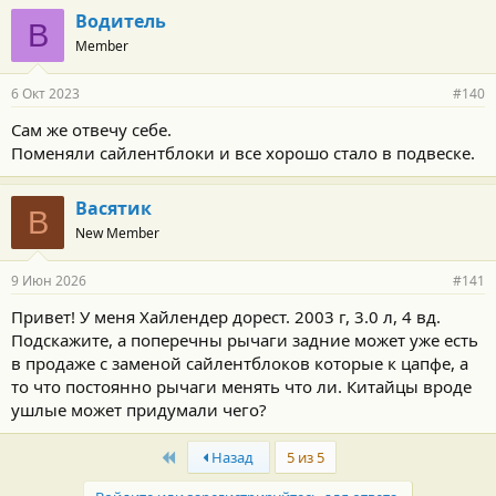
Водитель
В
Member
6 Окт 2023
#140
Сам же отвечу себе.
Поменяли сайлентблоки и все хорошо стало в подвеске.
Васятик
В
New Member
9 Июн 2026
#141
Привет! У меня Хайлендер дорест. 2003 г, 3.0 л, 4 вд.
Подскажите, а поперечны рычаги задние может уже есть
в продаже с заменой сайлентблоков которые к цапфе, а
то что постоянно рычаги менять что ли. Китайцы вроде
ушлые может придумали чего?
First
Назад
5 из 5