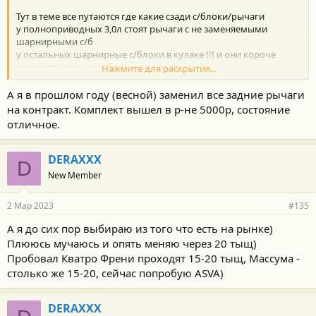
Тут в теме все путаются где какие сзади с/блоки/рычаги
у полноприводных 3,0л стоят рычаги с не заменяемыми
шарнирными с/б
у остальных шарнирные с/блоки в кулаке !!! и они короче
полно приводных и больше по диаметру!
Нажмите для раскрытия...
я принял решение переделывать рычаги под заменяемые
ШАэсы (шарнинрныные сайлент блоки)
А я в прошлом году (весной) заменил все задние рычаги
Буду делать их путем вварки в старый развальный рычаг
на контракт. Комплект вышел в р-не 5000р, состояние
расточной гильзы от передних рычагов - там внутренний
отличное.
диаметр 35мм.
Отпилю гильзу переднего поперечнего (которая к
подрамнику), Далее на токарном расточу её внутренний
DERAXXX
D
диаметр на 6 десяток (до 35,6мм) (что б впрессовывался
New Member
снатягом Шаэс 36мм) Приварю в подготовленном кондукторе
гильзу к Бушному старому рычагу. И запресуюю Шаэс
2 Мар 2023
#135
Toyota 42210-14010
Внутренний с/блок поставлю обычный какой и был.
А я до сих пор выбираю из того что есть на рынке)
Кстати, в эти развальные рычаги можно вмонтировать
Плююсь мучаюсь и опять меняю через 20 тыщ)
регулировку как на тяге - с разной резьбой. Это избавит от
Пробовал Кватро Френи проходят 15-20 тыщ, Массума -
идиотской регулировки в подрамнике с вечно закисающими
столько же 15-20, сейчас попробую ASVA)
болтами.
Передние поперечные поставил дешевые китайские, на них
меньше нагрузка. Думаю, если и они не сдюжат - переведу их
DERAXXX
на простые сайленты, без шарниров.