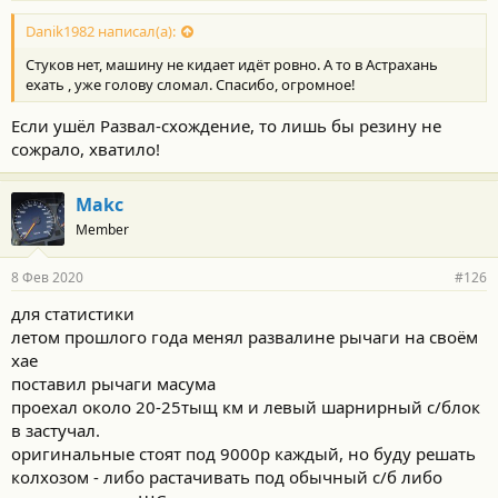
Danik1982 написал(а):
Стуков нет, машину не кидает идёт ровно. А то в Астрахань
ехать , уже голову сломал. Спасибо, огромное!
Если ушёл Развал-схождение, то лишь бы резину не
сожрало, хватило!
Makc
Member
8 Фев 2020
#126
для статистики
летом прошлого года менял развалине рычаги на своём
хае
поставил рычаги масума
проехал около 20-25тыщ км и левый шарнирный с/блок
в застучал.
оригинальные стоят под 9000р каждый, но буду решать
колхозом - либо растачивать под обычный с/б либо