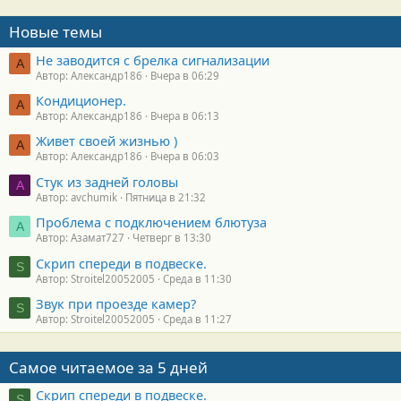
Новые темы
Не заводится с брелка сигнализации
А
Автор: Александр186
Вчера в 06:29
Кондиционер.
А
Автор: Александр186
Вчера в 06:13
Живет своей жизнью )
А
Автор: Александр186
Вчера в 06:03
Стук из задней головы
A
Автор: avchumik
Пятница в 21:32
Проблема с подключением блютуза
А
Автор: Азамат727
Четверг в 13:30
Скрип спереди в подвеске.
S
Автор: Stroitel20052005
Среда в 11:30
Звук при проезде камер?
S
Автор: Stroitel20052005
Среда в 11:27
Самое читаемое за 5 дней
Скрип спереди в подвеске.
S