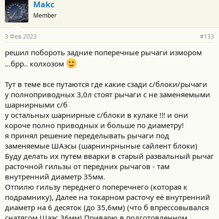
г
Makc
о
Member
д
а
р
3 Фев 2023
#133
н
о
решил побороть задние поперечные рычаги измором
с
...брр.. колхозом
т
и
:
Тут в теме все путаются где какие сзади с/блоки/рычаги
у полноприводных 3,0л стоят рычаги с не заменяемыми
шарнирными с/б
у остальных шарнирные с/блоки в кулаке !!! и они
короче полно приводных и больше по диаметру!
я принял решение переделывать рычаги под
заменяемые ШАэсы (шарнинрныные сайлент блоки)
Буду делать их путем вварки в старый развальный рычаг
расточной гильзы от передних рычагов - там
внутренний диаметр 35мм.
Отпилю гильзу переднего поперечнего (которая к
подрамнику), Далее на токарном расточу её внутренний
диаметр на 6 десяток (до 35,6мм) (что б впрессовывался
снатягом Шаэс 36мм) Приварю в подготовленном