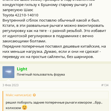
кондукторе гильзу к Бушному старому рычагу. И
запресуюю Шаэс
Toyota 42210-14010
Внутренний с/блок поставлю обычный какой и был.
Кстати, в эти развальные рычаги можно вмонтировать
регулировку как на тяге - с разной резьбой. Это избавит
от идиотской регулировки в подрамнике с вечно
закисающими болтами.
Передние поперечные поставил дешевые китайские, на
них меньше нагрузка. Думаю, если и они не сдюжат -
переведу их на простые сайленты, без шарниров.
Light
Почетный пользователь форума
3 Фев 2023
#134
Makc написал(а):
решил побороть задние поперечные рычаги измором ...брр..
колхозом