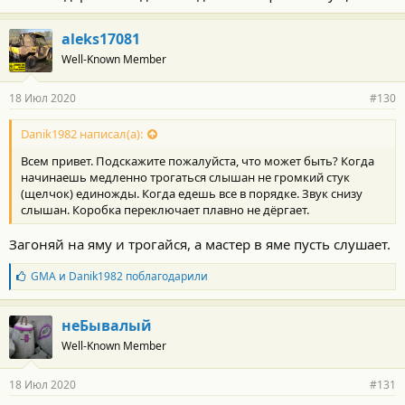
aleks17081
Well-Known Member
18 Июл 2020
#130
Danik1982 написал(а):
Всем привет. Подскажите пожалуйста, что может быть? Когда
начинаешь медленно трогаться слышан не громкий стук
(щелчок) единожды. Когда едешь все в порядке. Звук снизу
слышан. Коробка переключает плавно не дёргает.
Загоняй на яму и трогайся, а мастер в яме пусть слушает.
Б
GMA
и
Danik1982
поблагодарили
л
а
г
неБывалый
о
Well-Known Member
д
а
р
18 Июл 2020
#131
н