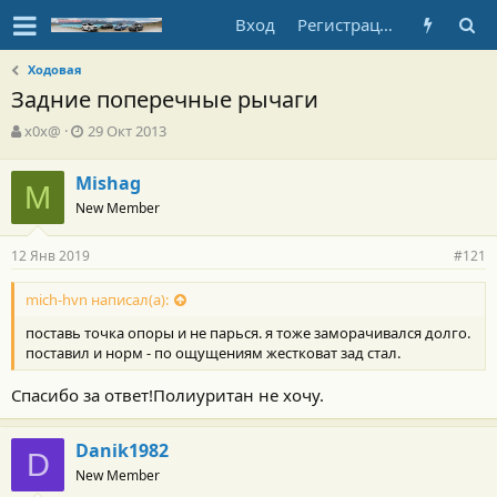
Вход
Регистрация
Ходовая
Задние поперечные рычаги
А
Д
x0x@
29 Окт 2013
в
а
т
т
Mishag
о
M
а
New Member
р
н
т
а
е
ч
12 Янв 2019
#121
м
а
ы
л
mich-hvn написал(а):
а
поставь точка опоры и не парься. я тоже заморачивался долго.
поставил и норм - по ощущениям жестковат зад стал.
Спасибо за ответ!Полиуритан не хочу.
Danik1982
D
New Member