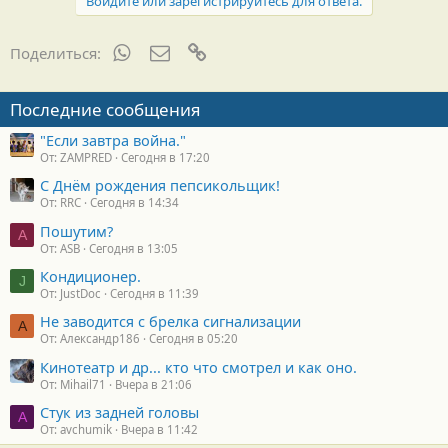
Войдите или зарегистрируйтесь для ответа.
WhatsApp
Электронная почта
Ссылка
Поделиться:
Последние сообщения
"Если завтра война."
От: ZAMPRED
Сегодня в 17:20
С Днём рождения пепсикольщик!
От: RRC
Сегодня в 14:34
Пошутим?
A
От: ASB
Сегодня в 13:05
Кондиционер.
J
От: JustDoc
Сегодня в 11:39
Не заводится с брелка сигнализации
А
От: Александр186
Сегодня в 05:20
Кинотеатр и др... кто что смотрел и как оно.
От: Mihail71
Вчера в 21:06
Стук из задней головы
A
От: avchumik
Вчера в 11:42