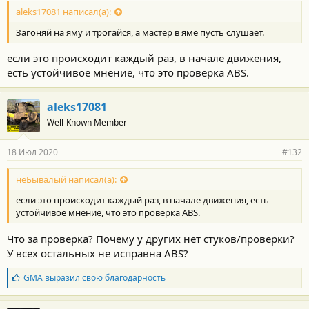
о
с
aleks17081 написал(а):
т
Загоняй на яму и трогайся, а мастер в яме пусть слушает.
и
:
если это происходит каждый раз, в начале движения,
есть устойчивое мнение, что это проверка ABS.
aleks17081
Well-Known Member
18 Июл 2020
#132
неБывалый написал(а):
если это происходит каждый раз, в начале движения, есть
устойчивое мнение, что это проверка ABS.
Что за проверка? Почему у других нет стуков/проверки?
У всех остальных не исправна ABS?
Б
GMA
выразил свою благодарность
л
а