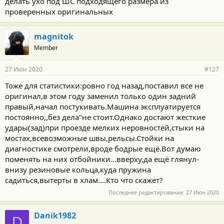
делать ухо под ШС подходящего размера из
проверенных оригинальных
magnitok
Member
27 Июн 2020
#127
Тоже для статистики:ровно год назад,поставил все не
оригинал,в этом году заменил только один задний
правый,начал постукивать.Машина эксплуатируется
постоянно,,без дела"не стоит.Однако достают жесткие
удары(зад)при проезде мелких неровностей,стыки на
мостах,всевозможные швы,рельсы.Стойки на
диагностике смотрели,вроде бодрые ещё.Вот думаю
поменять на них отбойники...вверху,да ещё глянул-
внизу резиновые кольца,куда пружина
садиться,вытерты в хлам....Кто что скажет?
Последнее редактирование:
27 Июн 2020
Danik1982
D