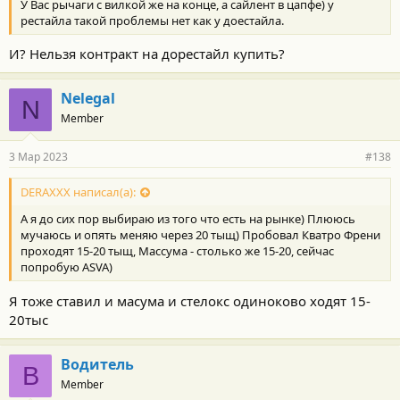
У Вас рычаги с вилкой же на конце, а сайлент в цапфе) у
рестайла такой проблемы нет как у доестайла.
И? Нельзя контракт на дорестайл купить?
Nelegal
N
Member
3 Мар 2023
#138
DERAXXX написал(а):
А я до сих пор выбираю из того что есть на рынке) Плююсь
мучаюсь и опять меняю через 20 тыщ) Пробовал Кватро Френи
проходят 15-20 тыщ, Массума - столько же 15-20, сейчас
попробую ASVA)
Я тоже ставил и масума и стелокс одиноково ходят 15-
20тыс
Водитель
В
Member