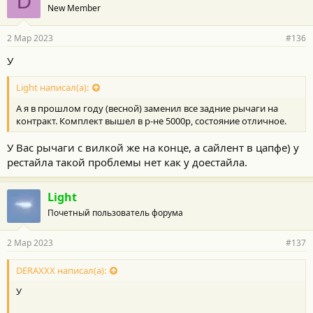
D
New Member
2 Мар 2023
#136
У
Light написал(а):
А я в прошлом году (весной) заменил все задние рычаги на
контракт. Комплект вышел в р-не 5000р, состояние отличное.
У Вас рычаги с вилкой же на конце, а сайлент в цапфе) у
рестайла такой проблемы нет как у доестайла.
Light
Почетный пользователь форума
2 Мар 2023
#137
DERAXXX написал(а):
У