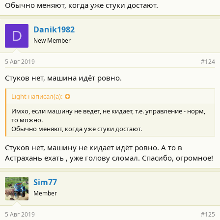
Обычно меняют, когда уже стуки достают.
Danik1982
D
New Member
5 Авг 2019
#124
Стуков нет, машина идёт ровно.
Light написал(а):
Имхо, если машину не ведет, не кидает, т.е. управление - норм,
то можно.
Обычно меняют, когда уже стуки достают.
Стуков нет, машину не кидает идёт ровно. А то в
Астрахань ехать , уже голову сломал. Спасибо, огромное!
Sim77
Member
5 Авг 2019
#125