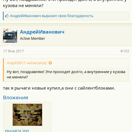
кузова не меняли?
Б
АндрейИванович
выразил свою благодарность
л
а
г
АндрейИванович
о
Active Member
д
а
р
17 Янв 2017
#103
н
о
с
maykl3011 написал(а):
т
Ну вот, поздравляю! Эти проходят долго, а внутренние у кузова
и
:
не меняли?
так я рычаги новые купил,а они с сайлентблоками.
Вложения
рычаги.jpg