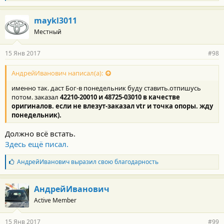
л
а
г
maykl3011
о
Местный
д
а
р
15 Янв 2017
#98
н
о
с
АндрейИванович написал(а):
т
именно так. даст Бог-в понедельник буду ставить.отпишусь
и
:
потом. заказал
42210-20010
и
48725-03010
в качестве
оригиналов. если не влезут-заказал vtr и точка опоры. жду
понедельник).
Должно всё встать.
Здесь ещё писал.
Б
АндрейИванович
выразил свою благодарность
л
а
г
АндрейИванович
о
Active Member
д
а
р
15 Янв 2017
#99