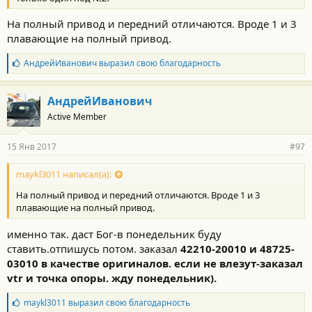
На полный привод и передний отличаются. Вроде 1 и 3
плавающие на полный привод.
Б
АндрейИванович
выразил свою благодарность
л
а
г
АндрейИванович
о
Active Member
д
а
р
15 Янв 2017
#97
н
о
с
maykl3011 написал(а):
т
На полный привод и передний отличаются. Вроде 1 и 3
и
:
плавающие на полный привод.
именно так. даст Бог-в понедельник буду
ставить.отпишусь потом. заказал
42210-20010
и
48725-
03010
в качестве оригиналов. если не влезут-заказал
vtr и точка опоры. жду понедельник).
Б
maykl3011
выразил свою благодарность