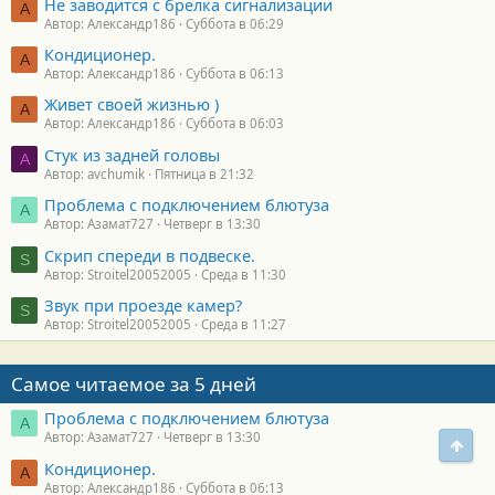
Не заводится с брелка сигнализации
А
Автор: Александр186
Суббота в 06:29
Кондиционер.
А
Автор: Александр186
Суббота в 06:13
Живет своей жизнью )
А
Автор: Александр186
Суббота в 06:03
Стук из задней головы
A
Автор: avchumik
Пятница в 21:32
Проблема с подключением блютуза
А
Автор: Азамат727
Четверг в 13:30
Скрип спереди в подвеске.
S
Автор: Stroitel20052005
Среда в 11:30
Звук при проезде камер?
S
Автор: Stroitel20052005
Среда в 11:27
Самое читаемое за 5 дней
Проблема с подключением блютуза
А
Автор: Азамат727
Четверг в 13:30
Свер
Кондиционер.
А
Автор: Александр186
Суббота в 06:13