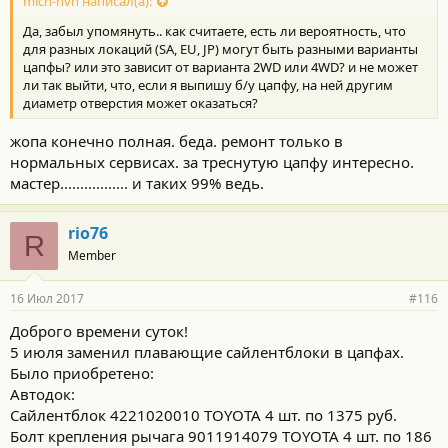
mich-hvn написал(а):
Да, забыл упомянуть.. как считаете, есть ли вероятность, что
для разных локаций (SA, EU, JP) могут быть разными варианты
цапфы? или это зависит от варианта 2WD или 4WD? и не может
ли так выйти, что, если я выпишу б/у цапфу, на ней другим
диаметр отверстия может оказаться?
жопа конечно полная. беда. ремонт только в
нормальных сервисах. за треснутую цапфу интересно.
мастер................. и таких 99% ведь.
rio76
R
Member
16 Июл 2017
#116
Доброго времени суток!
5 июля заменил плавающие сайлентблоки в цапфах.
Было приобретено:
Автодок:
Сайлентблок 4221020010 TOYOTA 4 шт. по 1375 руб.
Болт крепления рычага 9011914079 TOYOTA 4 шт. по 186