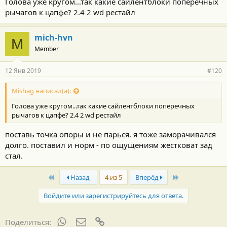
Голова уже кругом...так какие сайлентблоки поперечных
рычагов к цапфе? 2.4 2 wd рестайл
mich-hvn
M
Member
12 Янв 2019
#120
Mishag написал(а):
Голова уже кругом...так какие сайлентблоки поперечных
рычагов к цапфе? 2.4 2 wd рестайл
поставь точка опоры и не парься. я тоже заморачивался
долго. поставил и норм - по ощущениям жестковат зад
стал.
First
Last
Назад
4 из 5
Вперёд
Войдите или зарегистрируйтесь для ответа.
WhatsApp
Электронная почта
Ссылка
Поделиться: