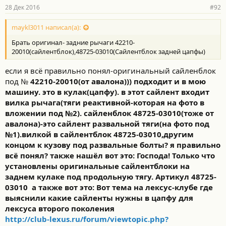
28 Дек 2016
#92
maykl3011 написал(а):
Брать оригинал- задние рычаги 42210-
20010(сайлентблок),48725-03010(Сайлентблок задней цапфы)
если я всё правильно понял-оригинальный сайленблок
под №
42210-20010(от авалона))) подходит и в мою
машину. это в кулак(цапфу). в этот сайлент входит
вилка рычага(тяги реактивной-которая на фото в
вложении под №2). сайленблок
48725-03010(тоже от
авалона)-это сайлент развальной тяги(на фото под
№1).вилкой в сайлентблок
48725-03010
,другим
концом к кузову под развальные болты? я правильно
всё понял? также нашёл вот это: Господа! Только что
установлены оригинальные сайлентблоки на
заднем кулаке под продольную тягу. Артикул 48725-
03010
а также вот это: Вот тема на лексус-клубе где
выяснили какие сайленты нужны в цапфу для
лексуса второго поколения
http://club-lexus.ru/forum/viewtopic.php?