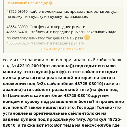
неБывалый написал(а):
48725-03010 - сайлентблоки задних продольных рычагов, судя
по всему - и к кулаку и к кузову - одинаковые.
48654-33030 - "конфетки" в передние рычаги.
48655-87401 - "таблетки" в передние рычаги. Заказывать надо
по каталогу Дайхатсу, так дешевле в 2 раза
48655-07020 - "таблетки" в передние рычаги.
Нажмите для раскрытия...
Все номера - Тойотовские.
.
если я всё правильно понял-оригинальный сайленблок
под №
42210-20010(от авалона))) подходит и в мою
машину. это в кулак(цапфу). в этот сайлент входит
вилка рычага(тяги реактивной-которая
на фото в
вложении
под №2). сайленблок
48725-03010(тоже от
авалона)-это сайлент развальной тяги(на фото под
№1).вилкой в сайлентблок
48725-03010
,другим
концом к кузову под развальные болты? я правильно
всё понял? также нашёл вот это: Господа! Только что
установлены оригинальные сайлентблоки на
заднем кулаке под продольную тягу. Артикул 48725-
03010
а также вот это: Вот тема на лексус-клубе где