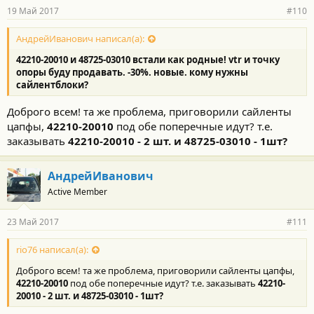
р
19 Май 2017
#110
н
о
с
АндрейИванович написал(а):
т
42210-20010
и
48725-03010
встали как родные! vtr и точку
и
:
опоры буду продавать. -30%. новые. кому нужны
сайлентблоки?
Доброго всем! та же проблема, приговорили сайленты
цапфы,
42210-20010
под обе поперечные идут? т.е.
заказывать
42210-20010
- 2 шт. и
48725-03010 - 1шт?
АндрейИванович
Active Member
23 Май 2017
#111
rio76 написал(а):
Доброго всем! та же проблема, приговорили сайленты цапфы,
42210-20010
под обе поперечные идут? т.е. заказывать
42210-
20010
- 2 шт. и
48725-03010 - 1шт?