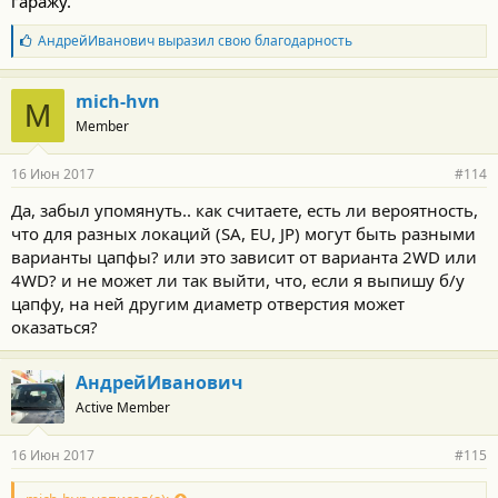
гаражу.
Б
АндрейИванович
выразил свою благодарность
л
а
г
mich-hvn
M
о
Member
д
а
р
16 Июн 2017
#114
н
о
Да, забыл упомянуть.. как считаете, есть ли вероятность,
с
что для разных локаций (SA, EU, JP) могут быть разными
т
и
варианты цапфы? или это зависит от варианта 2WD или
:
4WD? и не может ли так выйти, что, если я выпишу б/у
цапфу, на ней другим диаметр отверстия может
оказаться?
АндрейИванович
Active Member
16 Июн 2017
#115