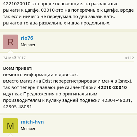
4221020010-это вроде плавающие. на развальные
рычаги к цапфе. 03010-это на поперечные к цапфе. вроде
так если ничего не передумал.по два заказывать.
рычагов то два развальных и два продольных.
rio76
R
Member
24 Май 2017
#112
Всем привет!
немного информации в довесок:
вместо магазина Exist перерегистрировали меня в Isnext,
так вот теперь плавающие сайлентблоки
42210-20010
идут как Предложения по оригинальным
производителям к Кулаку задней подвески 42304-48031,
42305-48031.
mich-hvn
M
Member