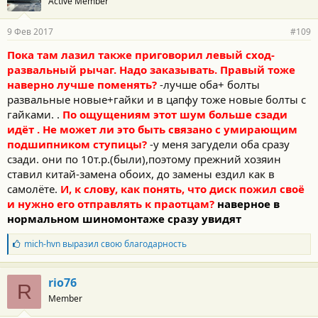
Active Member
9 Фев 2017
#109
Пока там лазил также приговорил левый сход-
развальный рычаг. Надо заказывать. Правый тоже
наверно лучше поменять?
-лучше оба+ болты
развальные новые+гайки и в цапфу тоже новые болты с
гайками. .
По ощущениям этот шум больше сзади
идёт . Не может ли это быть связано с умирающим
подшипником ступицы?
-у меня загудели оба сразу
сзади. они по 10т.р.(были),поэтому прежний хозяин
ставил китай-замена обоих, до замены ездил как в
самолёте.
И, к слову, как понять, что диск пожил своё
и нужно его отправлять к праотцам?
наверное в
нормальном шиномонтаже сразу увидят
Б
mich-hvn
выразил свою благодарность
л
а
г
rio76
R
о
Member
д
а