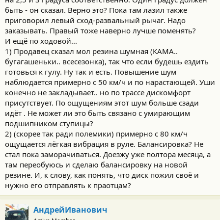
быть - он сказал. Верно это? Пока там лазил также
приговорил левый сход-развальный рычаг. Надо
заказывать. Правый тоже наверно лучше поменять?
И ещё по ходовой...
1) Продавец сказал мол резина шумная (КАМА..
бугагашеньки.. всесезонка), так что если будешь ездить
готовься к гулу. Ну так и есть. Повышение шум
наблюдается примерно с 50 км/ч и по нарастающей. Уши
конечно не закладывает.. но по трассе дискомфорт
присутствует. По ощущениям этот шум больше сзади
идёт . Не может ли это быть связано с умирающим
подшипником ступицы?
2) (скорее так ради полемики) примерно с 80 км/ч
ощущается лёгкая вибрация в руле. Балансировка? Не
стал пока заморачиваться. Доезжу уже полтора месяца, а
там переобуюсь и сделаю балансировку на новой
резине. И, к слову, как понять, что диск пожил своё и
нужно его отправлять к праотцам?
АндрейИванович