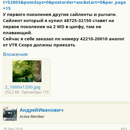
t=52803&postdays=0&postorder=asc&start=0&per_page
=15
У первого поколения другие сайленты и рычаги.
Сайлент который я купил 48725-32150 ставят на
первое поколение на 2 WD в цапфу, там не
плавающий.
Сейчас я себе заказал по номеру 42210-20010 аналог
от VTR Скоро должны приехать
Вложения
2_1600x1200.jpg
252,2 KB
Просмотры: 175
АндрейИванович
Active Member
28 Дек 2016
#93