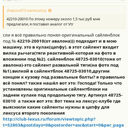
shapoval13 написал(а):
42210-20010 По этому номеру около 1,5 тыс руб мне
предлагали, я поставил аналог от Vtr
сли я всё правильно понял-оригинальный сайленблок
под №
42210-20010(от авалона))) подходит и в мою
машину. это в кулак(цапфу). в этот сайлент входит
вилка рычага(тяги реактивной-которая
на фото в
вложении
под №2). сайленблок
48725-03010(тоже от
авалона)-это сайлент развальной тяги(на фото под
№1).вилкой в сайлентблок
48725-03010
,другим
концом к кузову под развальные болты? я правильно
всё понял? также нашёл вот это: Господа! Только что
установлены оригинальные сайлентблоки на
заднем кулаке под продольную тягу. Артикул 48725-
03010
а также вот это: Вот тема на лексус-клубе где
выяснили какие сайленты нужны в цапфу для
лексуса второго поколения
http://club-lexus.ru/forum/viewtopic.php?
t=52803&postdays=0&postorder=asc&start=0&per_page