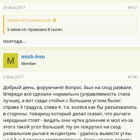
20 Янв 2017
#107
shapoval13 написал(а):
У меня vtr проехали 8 тысяч
полгода...
mich-hvn
M
Member
9 Фев 2017
#108
Добрый день, форумчане! Вопрос. Был на сход развале.
Впереди всё сделали нормально (управляемость стала
лучше), а вот сзади стойки с большим углом были:
справа 3 градуса, слева 4. т.е. колёса как бы разъезжались
в стороны. товарищ который делал сказал, что рычаги
неродные стоят - видать они чутка длиннее и мол из-за
этого такой угол большой. Ну он покрутил на сход-
развальном рычаге эксцентрик - удалось вывести углы
на 2,5 и 3 градуса соответственно. Один градус должен