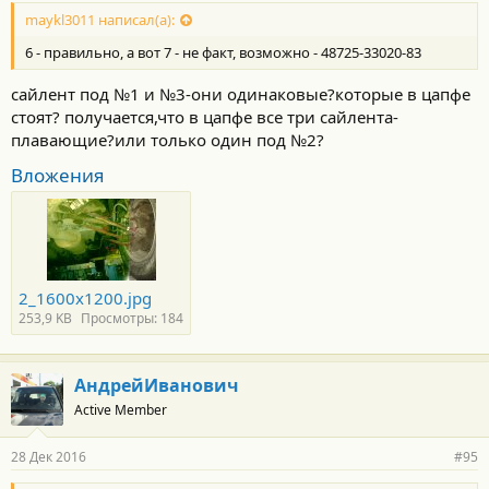
maykl3011 написал(а):
6 - правильно, а вот 7 - не факт, возможно - 48725-33020-83
сайлент под №1 и №3-они одинаковые?которые в цапфе
стоят? получается,что в цапфе все три сайлента-
плавающие?или только один под №2?
Вложения
2_1600x1200.jpg
253,9 KB
Просмотры: 184
АндрейИванович
Active Member
28 Дек 2016
#95