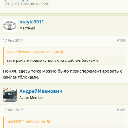
701,2 KB
Просмотры: 228
maykl3011
Местный
17 Янв 2017
#104
АндрейИванович написал(а):
так я рычаги новые купил,а они с сайлентблоками.
Понял, здесь тоже можно было поэксперементировать с
сайлентблоками.
АндрейИванович
Active Member
17 Янв 2017
#105
maykl3011 написал(а):