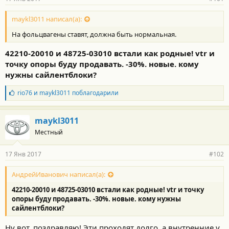
н
о
с
maykl3011 написал(а):
т
На фольцвагены ставят, должна быть нормальная.
и
:
42210-20010
и
48725-03010
встали как родные! vtr и
точку опоры буду продавать. -30%. новые. кому
нужны сайлентблоки?
Б
rio76
и
maykl3011
поблагодарили
л
а
г
maykl3011
о
Местный
д
а
р
17 Янв 2017
#102
н
о
с
АндрейИванович написал(а):
т
42210-20010
и
48725-03010
встали как родные! vtr и точку
и
:
опоры буду продавать. -30%. новые. кому нужны
сайлентблоки?
Ну вот, поздравляю! Эти проходят долго, а внутренние у