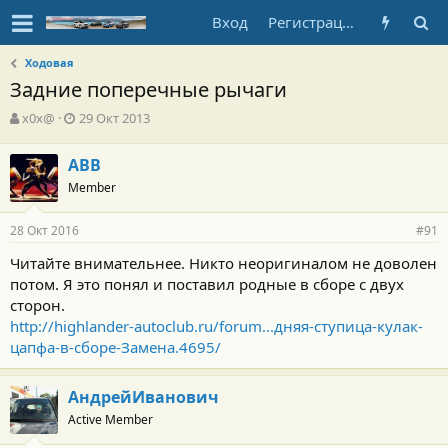
Вход
Регистрация
Ходовая
Задние поперечные рычаги
А
Д
x0x@
29 Окт 2013
в
а
т
т
АВВ
о
а
Member
р
н
т
а
е
ч
28 Окт 2016
#91
м
а
ы
л
Читайте внимательнее. Никто неоригиналом не доволен
а
потом. Я это понял и поставил родные в сборе с двух
сторон.
http://highlander-autoclub.ru/forum...дняя-ступица-кулак-
цапфа-в-сборе-Замена.4695/
АндрейИванович
Active Member