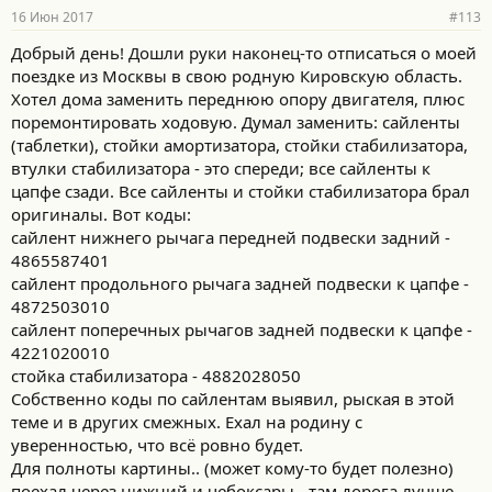
16 Июн 2017
#113
Добрый день! Дошли руки наконец-то отписаться о моей
поездке из Москвы в свою родную Кировскую область.
Хотел дома заменить переднюю опору двигателя, плюс
поремонтировать ходовую. Думал заменить: сайленты
(таблетки), стойки амортизатора, стойки стабилизатора,
втулки стабилизатора - это спереди; все сайленты к
цапфе сзади. Все сайленты и стойки стабилизатора брал
оригиналы. Вот коды:
сайлент нижнего рычага передней подвески задний -
4865587401
сайлент продольного рычага задней подвески к цапфе -
4872503010
сайлент поперечных рычагов задней подвески к цапфе -
4221020010
стойка стабилизатора - 4882028050
Собственно коды по сайлентам выявил, рыская в этой
теме и в других смежных. Ехал на родину с
уверенностью, что всё ровно будет.
Для полноты картины.. (может кому-то будет полезно)
поехал через нижний и чебоксары - там дорога лучше