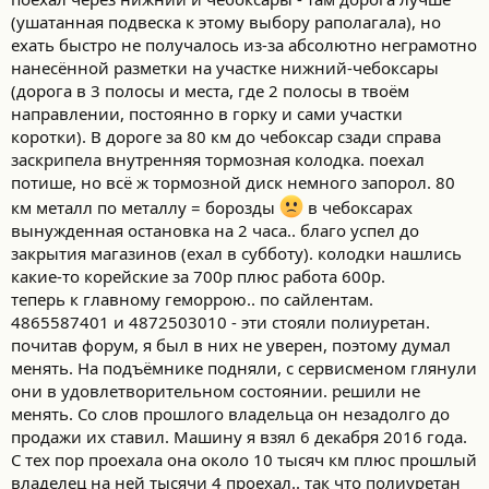
(ушатанная подвеска к этому выбору раполагала), но
ехать быстро не получалось из-за абсолютно неграмотно
нанесённой разметки на участке нижний-чебоксары
(дорога в 3 полосы и места, где 2 полосы в твоём
направлении, постоянно в горку и сами участки
коротки). В дороге за 80 км до чебоксар сзади справа
заскрипела внутренняя тормозная колодка. поехал
потише, но всё ж тормозной диск немного запорол. 80
км металл по металлу = борозды
в чебоксарах
вынужденная остановка на 2 часа.. благо успел до
закрытия магазинов (ехал в субботу). колодки нашлись
какие-то корейские за 700р плюс работа 600р.
теперь к главному геморрою.. по сайлентам.
4865587401 и 4872503010 - эти стояли полиуретан.
почитав форум, я был в них не уверен, поэтому думал
менять. На подъёмнике подняли, с сервисменом глянули
они в удовлетворительном состоянии. решили не
менять. Со слов прошлого владельца он незадолго до
продажи их ставил. Машину я взял 6 декабря 2016 года.
С тех пор проехала она около 10 тысяч км плюс прошлый
владелец на ней тысячи 4 проехал.. так что полиуретан