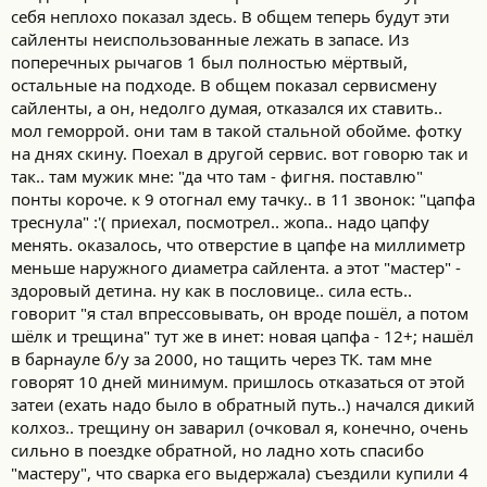
себя неплохо показал здесь. В общем теперь будут эти
сайленты неиспользованные лежать в запасе. Из
поперечных рычагов 1 был полностью мёртвый,
остальные на подходе. В общем показал сервисмену
сайленты, а он, недолго думая, отказался их ставить..
мол геморрой. они там в такой стальной обойме. фотку
на днях скину. Поехал в другой сервис. вот говорю так и
так.. там мужик мне: "да что там - фигня. поставлю"
понты короче. к 9 отогнал ему тачку.. в 11 звонок: "цапфа
треснула" :'( приехал, посмотрел.. жопа.. надо цапфу
менять. оказалось, что отверстие в цапфе на миллиметр
меньше наружного диаметра сайлента. а этот "мастер" -
здоровый детина. ну как в пословице.. сила есть..
говорит "я стал впрессовывать, он вроде пошёл, а потом
шёлк и трещина" тут же в инет: новая цапфа - 12+; нашёл
в барнауле б/у за 2000, но тащить через ТК. там мне
говорят 10 дней минимум. пришлось отказаться от этой
затеи (ехать надо было в обратный путь..) начался дикий
колхоз.. трещину он заварил (очковал я, конечно, очень
сильно в поездке обратной, но ладно хоть спасибо
"мастеру", что сварка его выдержала) съездили купили 4