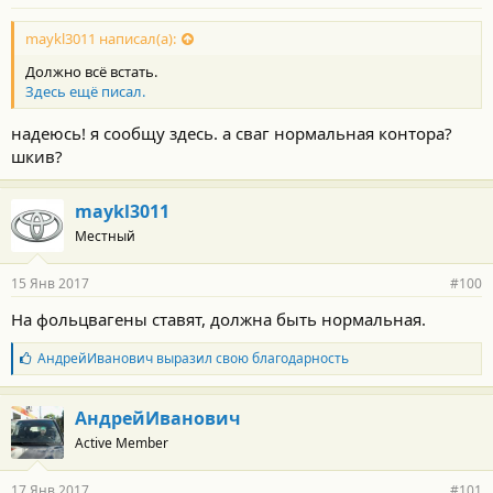
н
о
с
maykl3011 написал(а):
т
Должно всё встать.
и
:
Здесь ещё писал.
надеюсь! я сообщу здесь. а сваг нормальная контора?
шкив?
maykl3011
Местный
15 Янв 2017
#100
На фольцвагены ставят, должна быть нормальная.
Б
АндрейИванович
выразил свою благодарность
л
а
г
АндрейИванович
о
Active Member
д
а
р
17 Янв 2017
#101