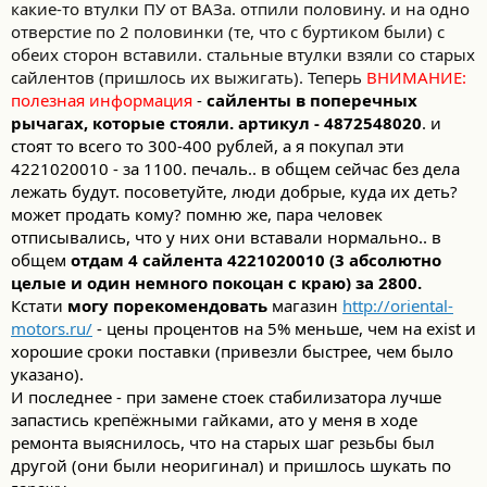
какие-то втулки ПУ от ВАЗа. отпили половину. и на одно
отверстие по 2 половинки (те, что с буртиком были) с
обеих сторон вставили. стальные втулки взяли со старых
сайлентов (пришлось их выжигать). Теперь
ВНИМАНИЕ:
полезная информация
-
сайленты в поперечных
рычагах, которые стояли. артикул - 4872548020
. и
стоят то всего то 300-400 рублей, а я покупал эти
4221020010 - за 1100. печаль.. в общем сейчас без дела
лежать будут. посоветуйте, люди добрые, куда их деть?
может продать кому? помню же, пара человек
отписывались, что у них они вставали нормально.. в
общем
отдам
4 сайлента
4221020010
(3 абсолютно
целые и один немного покоцан с краю) за 2800.
Кстати
могу порекомендовать
магазин
http://oriental-
motors.ru/
- цены процентов на 5% меньше, чем на exist и
хорошие сроки поставки (привезли быстрее, чем было
указано).
И последнее - при замене стоек стабилизатора лучше
запастись крепёжными гайками, ато у меня в ходе
ремонта выяснилось, что на старых шаг резьбы был
другой (они были неоригинал) и пришлось шукать по