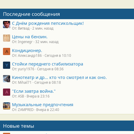
Последние сообщения
С Днём рождения пепсикольщик!
От: Витвад
2 мин. назад
Цены на бензин.
От: Ingenegr
32 мин. назад
Кондиционер.
А
От: Александр186
Сегодня в 10:10
Стойки переднего стабилизатора
Y
От: yuriy1976
Сегодня в 08:36
Кинотеатр и др... кто что смотрел и как оно.
От: Mihail71
Сегодня в 08:18
"Если завтра война."
A
От: ASB
Вчера в 23:16
Музыкальные предпочтения
От: ZAMPRED
Вчера в 22:40
Новые темы