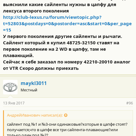
выяснили какие сайленты нужны в цапфу для
лексуса второго поколения
http://club-lexus.ru/forum/viewtopic.php?
t=52803&postdays=0&postorder=asc&start=0&per_page
=15
У первого поколения другие сайленты и рычаги.
Сайлент который я купил 48725-32150 ставят на
первое поколение на 2 WD в цапфу, там не
плавающий.
Сейчас я себе заказал по номеру 42210-20010 аналог
от VTR Скоро должны приехать
maykl3011
Местный
13 Янв 2017
#96
АндрейИванович написал(а):
сайлент под №1 и №3-они одинаковые?которые в цапфе стоят?
получается,что в цапфе все три сайлента-плавающие?или
только один под №2?