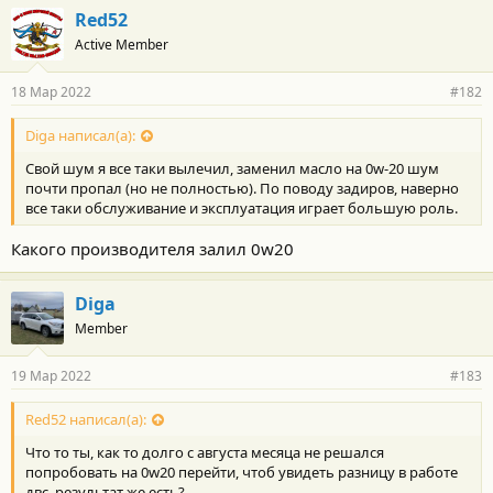
Red52
Active Member
18 Мар 2022
#182
Diga написал(а):
Свой шум я все таки вылечил, заменил масло на 0w-20 шум
почти пропал (но не полностью). По поводу задиров, наверно
все таки обслуживание и эксплуатация играет большую роль.
Какого производителя залил 0w20
Diga
Member
19 Мар 2022
#183
Red52 написал(а):
Что то ты, как то долго с августа месяца не решался
попробовать на 0w20 перейти, чтоб увидеть разницу в работе
двс, результат же есть?