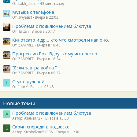
От: sakh_patrol
43 мин. назад
Музыка с телефона
От: swyazist
Вчера в 22:03
Проблема с подключением блютуза
От: Tarzan
Вчера в 20:47
Кинотеатр и др... кто что смотрел и как оно.
От: ZAMPRED
Вчера в 18:48
Прогрессив Рок. Вдруг кому интересно
От: ZAMPRED
Вчера в 18:24
"Если завтра война."
От: ZAMPRED
Вчера в 09:37
Стук в рулевой
I
От: IgorK
Вчера в 08:48
Новые темы
Проблема с подключением блютуза
А
Автор: Азамат727
Вчера в 13:30
Скрип спереди в подвеске.
S
Автор: Stroitel20052005
Среда в 11:30