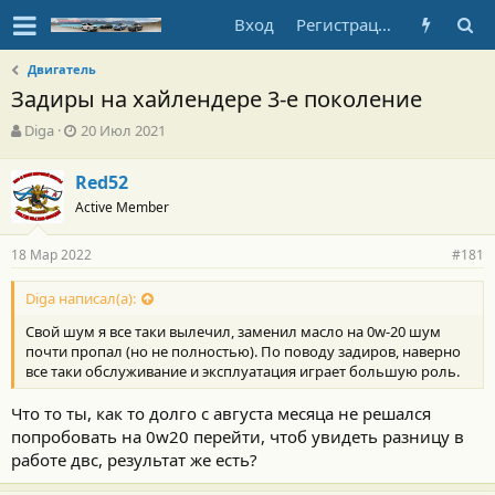
Вход
Регистрация
Двигатель
Задиры на хайлендере 3-е поколение
А
Д
Diga
20 Июл 2021
в
а
т
т
Red52
о
а
Active Member
р
н
т
а
е
ч
18 Мар 2022
#181
м
а
ы
л
Diga написал(а):
а
Свой шум я все таки вылечил, заменил масло на 0w-20 шум
почти пропал (но не полностью). По поводу задиров, наверно
все таки обслуживание и эксплуатация играет большую роль.
Что то ты, как то долго с августа месяца не решался
попробовать на 0w20 перейти, чтоб увидеть разницу в
работе двс, результат же есть?