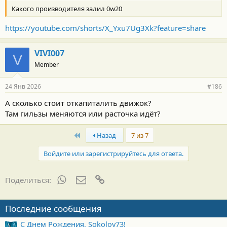
Какого производителя залил 0w20
https://youtube.com/shorts/X_Yxu7Ug3Xk?feature=share
VIVI007
V
Member
24 Янв 2026
#186
А сколько стоит откапиталить движок?
Там гильзы меняются или расточка идёт?
First
Назад
7 из 7
Войдите или зарегистрируйтесь для ответа.
WhatsApp
Электронная почта
Ссылка
Поделиться:
Последние сообщения
С Днем Рождения, Sokolov73!