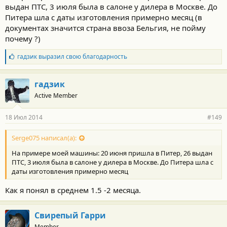
выдан ПТС, 3 июля была в салоне у дилера в Москве. До
Питера шла с даты изготовления примерно месяц (в
документах значится страна ввоза Бельгия, не пойму
почему ?)
Б
гадзик
выразил свою благодарность
л
а
г
гадзик
о
Active Member
д
а
р
18 Июл 2014
#149
н
о
с
Serge075 написал(а):
т
На примере моей машины: 20 июня пришла в Питер, 26 выдан
и
:
ПТС, 3 июля была в салоне у дилера в Москве. До Питера шла с
даты изготовления примерно месяц
Как я понял в среднем 1.5 -2 месяца.
Свирепый Гарри
Member