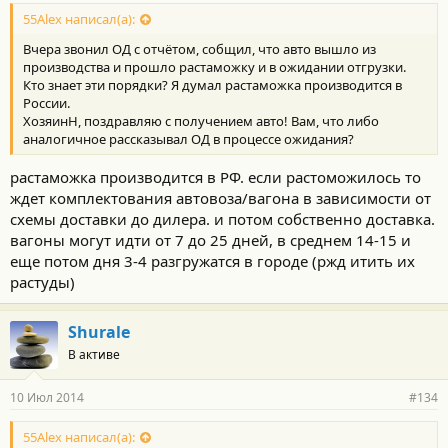
о
с
55Alex написал(а):
т
Вчера звонил ОД с отчётом, собщил, что авто вышло из
и
:
производства и прошло растаможку и в ожидании отгрузки.
Кто знает эти порядки? Я думал растаможка производится в
России.
ХозяинН, поздравляю с получением авто! Вам, что либо
аналогичное рассказывал ОД в процессе ожидания?
растаможка производится в РФ. если растоможилось то
ждет комплектования автовоза/вагона в зависимости от
схемы доставки до дилера. и потом собственно доставка.
вагоны могут идти от 7 до 25 дней, в среднем 14-15 и
еще потом дня 3-4 разгружатся в городе (ржд итить их
растуды)
Shurale
В активе
10 Июл 2014
#134
55Alex написал(а):