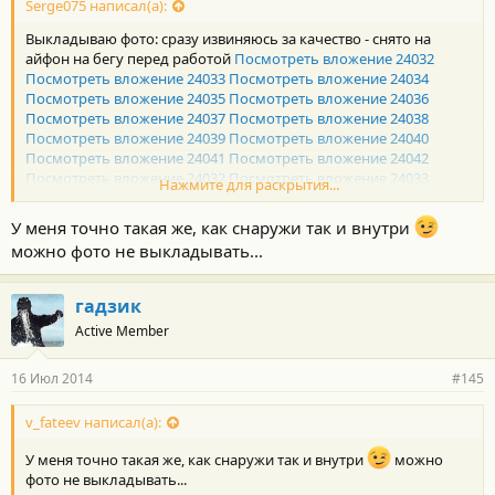
Serge075 написал(а):
Выкладываю фото: сразу извиняюсь за качество - снято на
айфон на бегу перед работой
Посмотреть вложение 24032
Посмотреть вложение 24033
Посмотреть вложение 24034
Посмотреть вложение 24035
Посмотреть вложение 24036
Посмотреть вложение 24037
Посмотреть вложение 24038
Посмотреть вложение 24039
Посмотреть вложение 24040
Посмотреть вложение 24041
Посмотреть вложение 24042
Посмотреть вложение 24032
Посмотреть вложение 24033
Нажмите для раскрытия...
Посмотреть вложение 24034
Посмотреть вложение 24035
Посмотреть вложение 24036
Посмотреть вложение 24037
У меня точно такая же, как снаружи так и внутри
Посмотреть вложение 24038
Посмотреть вложение 24039
можно фото не выкладывать...
Посмотреть вложение 24040
Посмотреть вложение 24041
Посмотреть вложение 24042
Посмотреть вложение 24043
Посмотреть вложение 24044
Посмотреть вложение 24045
гадзик
Посмотреть вложение 24046
Посмотреть вложение 24047
Active Member
Посмотреть вложение 24048
Посмотреть вложение 24049
Посмотреть вложение 24050
16 Июл 2014
#145
v_fateev написал(а):
У меня точно такая же, как снаружи так и внутри
можно
фото не выкладывать...