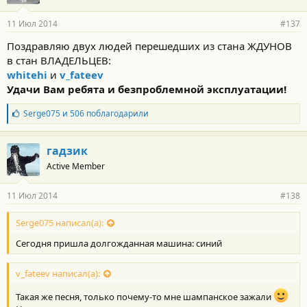
11 Июл 2014
#137
Поздравляю двух людей перешедших из стана ЖДУНОВ
в стан ВЛАДЕЛЬЦЕВ:
whitehi
и
v_fateev
Удачи Вам ребята и безпроблемной эксплуатации!
Б
Serge075
и
506
поблагодарили
л
а
г
гадзик
о
Active Member
д
а
р
11 Июл 2014
#138
н
о
с
Serge075 написал(а):
т
Сегодня пришла долгожданная машина: синий
и
:
v_fateev написал(а):
Такая же песня, только почему-то мне шампанское зажали