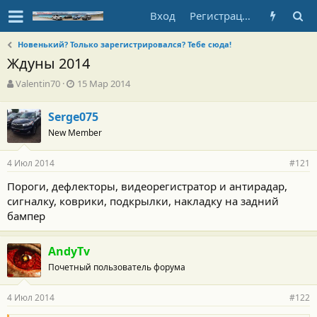
Вход
Регистрация
Новенький? Только зарегистрировался? Тебе сюда!
Ждуны 2014
А
Д
Valentin70
15 Мар 2014
в
а
т
т
Serge075
о
а
New Member
р
н
т
а
е
ч
4 Июл 2014
#121
м
а
ы
л
Пороги, дефлекторы, видеорегистратор и антирадар,
а
сигналку, коврики, подкрылки, накладку на задний
бампер
AndyTv
Почетный пользователь форума
4 Июл 2014
#122