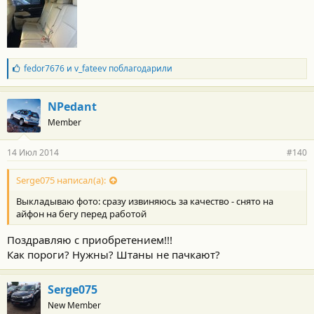
Б
fedor7676
и
v_fateev
поблагодарили
л
а
г
NPedant
о
Member
д
а
р
14 Июл 2014
#140
н
о
с
Serge075 написал(а):
т
Выкладываю фото: сразу извиняюсь за качество - снято на
и
:
айфон на бегу перед работой
Поздравляю с приобретением!!!
Как пороги? Нужны? Штаны не пачкают?
Serge075
New Member