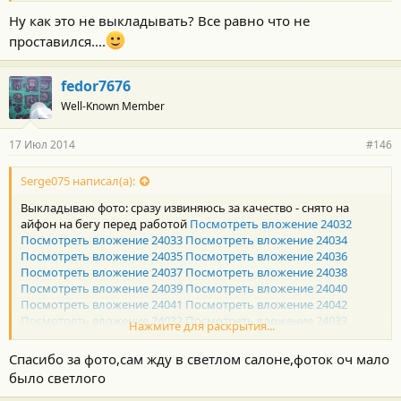
Ну как это не выкладывать? Все равно что не
проставился....
fedor7676
Well-Known Member
17 Июл 2014
#146
Serge075 написал(а):
Выкладываю фото: сразу извиняюсь за качество - снято на
айфон на бегу перед работой
Посмотреть вложение 24032
Посмотреть вложение 24033
Посмотреть вложение 24034
Посмотреть вложение 24035
Посмотреть вложение 24036
Посмотреть вложение 24037
Посмотреть вложение 24038
Посмотреть вложение 24039
Посмотреть вложение 24040
Посмотреть вложение 24041
Посмотреть вложение 24042
Посмотреть вложение 24032
Посмотреть вложение 24033
Нажмите для раскрытия...
Посмотреть вложение 24034
Посмотреть вложение 24035
Посмотреть вложение 24036
Посмотреть вложение 24037
Спасибо за фото,сам жду в светлом салоне,фоток оч мало
Посмотреть вложение 24038
Посмотреть вложение 24039
было светлого
Посмотреть вложение 24040
Посмотреть вложение 24041
Посмотреть вложение 24042
Посмотреть вложение 24043