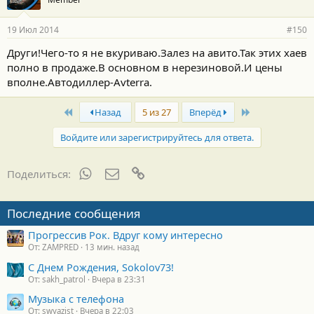
19 Июл 2014
#150
Други!Чего-то я не вкуриваю.Залез на авито.Так этих хаев
полно в продаже.В основном в нерезиновой.И цены
вполне.Автодиллер-Avterra.
First
Last
Назад
5 из 27
Вперёд
Войдите или зарегистрируйтесь для ответа.
WhatsApp
Электронная почта
Ссылка
Поделиться:
Последние сообщения
Прогрессив Рок. Вдруг кому интересно
От: ZAMPRED
13 мин. назад
С Днем Рождения, Sokolov73!
От: sakh_patrol
Вчера в 23:31
Музыка с телефона
От: swyazist
Вчера в 22:03