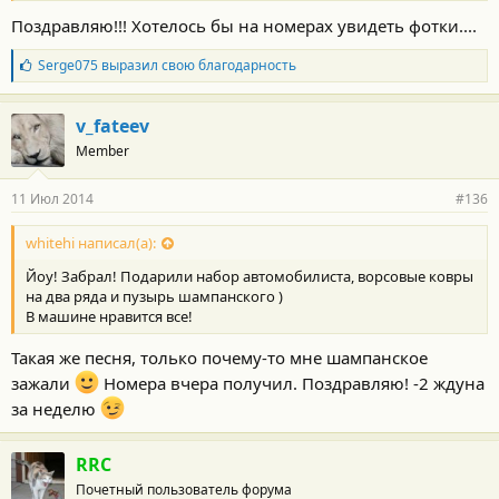
Поздравляю!!! Хотелось бы на номерах увидеть фотки....
Б
Serge075
выразил свою благодарность
л
а
г
v_fateev
о
Member
д
а
р
11 Июл 2014
#136
н
о
с
whitehi написал(а):
т
Йоу! Забрал! Подарили набор автомобилиста, ворсовые ковры
и
:
на два ряда и пузырь шампанского )
В машине нравится все!
Такая же песня, только почему-то мне шампанское
зажали
Номера вчера получил. Поздравляю! -2 ждуна
за неделю
RRC
Почетный пользователь форума