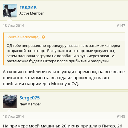
Посмотреть вложение 24044
Посмотреть вложение 24045
гадзик
Посмотреть вложение 24046
Посмотреть вложение 24047
Active Member
Посмотреть вложение 24048
Посмотреть вложение 24049
Посмотреть вложение 24050
18 Июл 2014
#147
Shurale написал(а):
ОД тебе неправильно процедуру назвал - это затаможка перед
отправкой на экспорт. Выпускаются экспортные документы,
затем плановая загрузка на корабль и в путь через океан. А
растаможка будет в Питере после прибытия и разгрузки.
А сколько приблизительно уходит времени, на все выше
описанное, с момента выхода из производства до
прибытия например в Москву к ОД.
Serge075
New Member
18 Июл 2014
#148
На примере моей машины: 20 июня пришла в Питер, 26