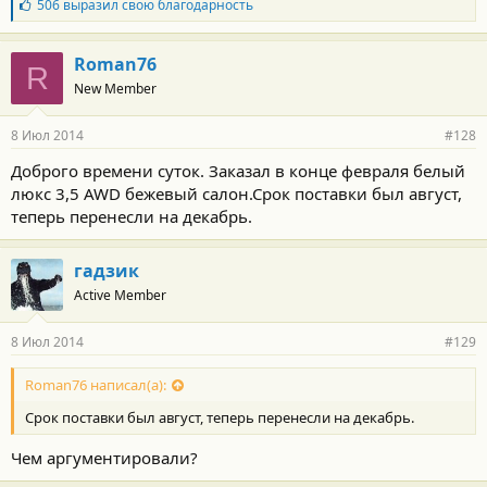
Б
506
выразил свою благодарность
л
а
г
Roman76
R
о
New Member
д
а
р
8 Июл 2014
#128
н
о
Доброго времени суток. Заказал в конце февраля белый
с
люкс 3,5 AWD бежевый салон.Срок поставки был август,
т
и
теперь перенесли на декабрь.
:
гадзик
Active Member
8 Июл 2014
#129
Roman76 написал(а):
Срок поставки был август, теперь перенесли на декабрь.
Чем аргументировали?