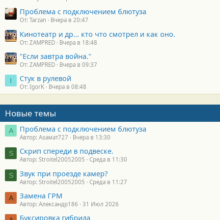
Проблема с подключением блютуза
От: Tarzan
Вчера в 20:47
Кинотеатр и др... кто что смотрел и как оно.
От: ZAMPRED
Вчера в 18:48
"Если завтра война."
От: ZAMPRED
Вчера в 09:37
Стук в рулевой
I
От: IgorK
Вчера в 08:48
Новые темы
Проблема с подключением блютуза
А
Автор: Азамат727
Вчера в 13:30
Скрип спереди в подвеске.
S
Автор: Stroitel20052005
Среда в 11:30
Звук при проезде камер?
S
Автор: Stroitel20052005
Среда в 11:27
Замена ГРМ
А
Автор: Александр186
31 Июл 2026
Буксировка гибрида