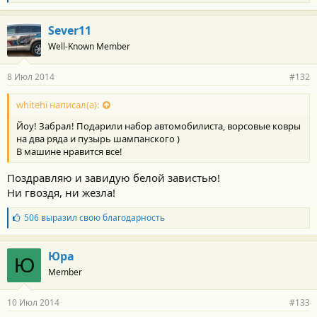
л
а
г
Sever11
о
Well-Known Member
д
а
р
8 Июл 2014
#132
н
о
с
whitehi написал(а):
т
Йоу! Забрал! Подарили набор автомобилиста, ворсовые ковры
и
:
на два ряда и пузырь шампанского )
В машине нравится все!
Поздравляю и завидую белой завистью!
Ни гвоздя, ни жезла!
Б
506
выразил свою благодарность
л
а
г
Юра
Ю
о
Member
д
а
р
10 Июл 2014
#133
н