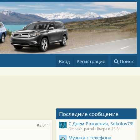
Вход
Регистрация
Поиск
Последние сообщения
С Днем Рождения, Sokolov73!
#2.011
От: sakh_patrol
Вчера в 23:31
Музыка с телефона