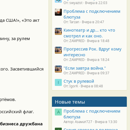
От: swyazist
Вчера в 22:03
Проблема с подключением
блютуза
да США!», «Это акт
От: Tarzan
Вчера в 20:47
Кинотеатр и др... кто что
смотрел и как оно.
ину, за рулем
От: ZAMPRED
Вчера в 18:48
Прогрессив Рок. Вдруг кому
интересно
От: ZAMPRED
Вчера в 18:24
"Если завтра война."
ого. Засветившийся
От: ZAMPRED
Вчера в 09:37
Стук в рулевой
I
От: IgorK
Вчера в 08:48
ртёмов.
Новые темы
Проблема с подключением
оссийский флаг.
А
блютуза
Автор: Азамат727
Вчера в 13:30
а бизнеса дружбана
Скрип спереди в подвеске.