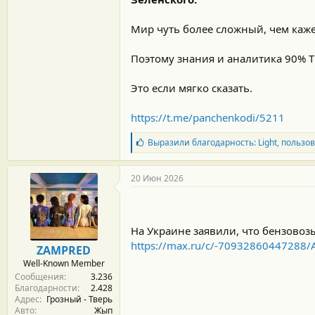
Мир чуть более сложный, чем каже
Поэтому знания и аналитика 90% 
Это если мягко сказать.
https://t.me/panchenkodi/5211
Б
Выразили благодарность:
Light
,
пользов
л
а
г
20 Июн 2026
о
д
а
р
На Украине заявили, что бензовоз
н
о
https://max.ru/c/-70932860447288
ZAMPRED
с
Well-Known Member
т
Сообщения
3.236
и
Благодарности
2.428
:
Адрес
Грозный - Тверь
Авто
Жып