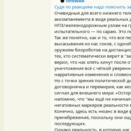
⚫️
infoWAR
Судя по реакциям надо пояснить з
Очевидные для всего нижнего тел
аккомпанемента в виде реальных 
НПЗ/железнодорожным узлам на гр
испытательного — по сараю. Это п
Так же понятно, как и то, что все
высасывания из нас соков, с одн
оружием биороботов на дистанцио
тех, кто систематически верит в "
верил, что нас опять кинут после о
уничтожение всё с чёткой уверенн
нарративные изменения и словесн
Но с точки зрения политической 
договорнячка и перемирия, как мо
сигнал для внешнего мира: «Остор
напомню, что "мы ещё не начинали
негативных маркеров реальности 
Конечно, здесь есть нюанс в виде
пренебрежения, поскольку они ощу
последующих.
Однако реальность, в которую нас