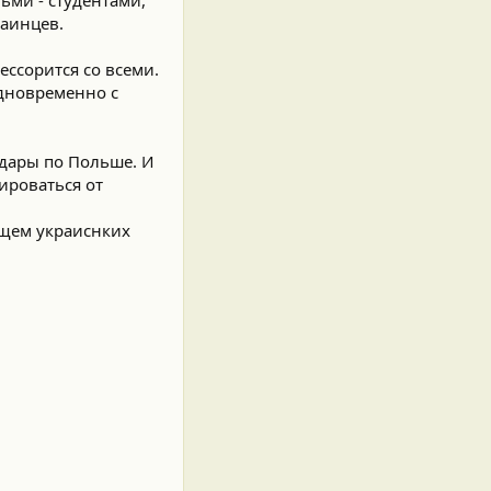
аинцев.
ессорится со всеми.
одновременно с
удары по Польше. И
ироваться от
ущем украиснких