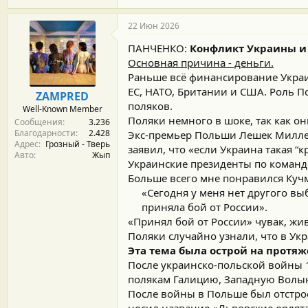
22 Июн 2026
ПАНЧЕНКО:
Конфликт Украины и
Основная причина - деньги.
Раньше всё финансирование Украи
ЕС, НАТО, Британии и США. Роль 
ZAMPRED
поляков.
Well-Known Member
Поляки немного в шоке, так как о
Сообщения
3.236
Благодарности
2.428
Экс-премьер Польши Лешек Миллер 
Адрес
Грозный - Тверь
заявил, что «если Украина такая “к
Авто
Жып
Украинские президенты по команд
Больше всего мне понравился Куч
«Сегодня у меня нет другого выб
приняла бой от России».​
«Принял бой от России» чувак, жи
Поляки случайно узнали, что в Ук
Эта тема была острой на протяж
После украинско-польской войны 
полякам Галицию, Западную Волын
После войны в Польше был отстро
носил название «Львовские орлята