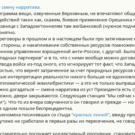
а смену нарратива.
еграмма вещи, озвученные Верховным, не впечатляют обще
действий таких как, скажем, боевое применение Орешника 
анице с Западом/тоннелям там же/Банковой (нужное подчер
онятно.
 переговоры в прошлом и в настоящем были про затягивание
ой стороны, и накапливание собственных ресурсов помноже
нном управлении взрощенной анти-России, с другой. Было
западных партнеров" и в то, что с ними вообще можно догова
твода войск из-под оного, кто игнорирует тот факт, что Зап
остью, что вернёт затраченное за счет природных ресурсов
ые интерпретации реальности никого больше не вдохновл
дипломатической эквилибристики — а это не только выпра
жно догадаться — смена нарратива из уст Президента есть
ожно, двери закрываются. Следующая станция "Мы сейчас н
"). Что-то из вчера озвученного он говорил и прежде — н
в одном посыле беспрецедентна.
 феномена посиневших со стыда "
красных линий
", ввиду пр
тимо не сработали в первые разы их пересечения, не говор
 старательно погружает коллективный противник, становит