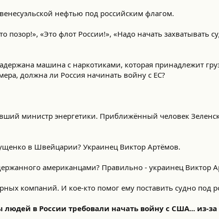
 венесуэльской нефтью под российским флагом.
о позор!», «Это флот России!», «Надо начать захватывать су
задержана машина с наркотиками, которая принадлежит груз
мера, должна ли Россия начинать войну с ЕС?
вший министр энергетики. Приближённый человек Зеленск
лущенко в Швейцарии? Украинец Виктор Артёмов.
адержанного американцами? Правильно - украинец Виктор А
рных компаний. И кое-кто помог ему поставить судно под р
 людей в России требовали начать войну с США... из-з