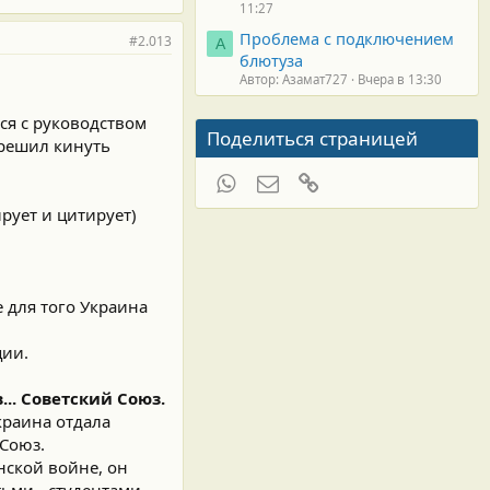
11:27
Проблема с подключением
#2.013
А
блютуза
Автор: Азамат727
Вчера в 13:30
ся с руководством
Поделиться страницей
 решил кинуть
WhatsApp
Электронная почта
Ссылка
рует и цитирует)
е для того Украина
ции.
.. Советский Союз.
краина отдала
Союз.
нской войне, он
ьми - студентами,