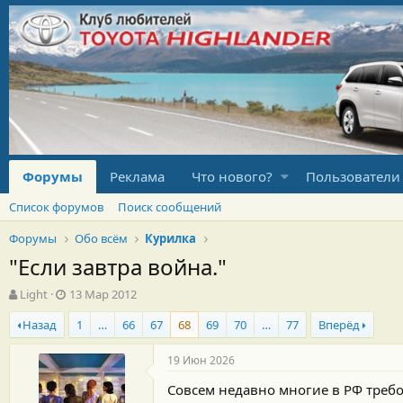
Форумы
Реклама
Что нового?
Пользователи
Список форумов
Поиск сообщений
Форумы
Обо всём
Курилка
"Если завтра война."
А
Д
Light
13 Мар 2012
в
а
Назад
1
…
66
67
68
69
70
…
77
Вперёд
т
т
о
а
р
н
19 Июн 2026
т
а
Совсем недавно многие в РФ треб
е
ч