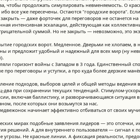
за, чтобы продолжать симулировать невменяемость. О крас
ибо все уже пересечены. Остаются "городские ворота". Если
 закрыть — даже форточек для переговоров не останется на
ённая интенсивная эскалации, действующая как коллективн
 отрицательной суммой. Но не закрыть — невозможно, это э
ытие городских ворот. Медленное. Дверьми не хлопаем, в н
роны и предложит удобный и надежный для всех мир (ну н
).
ляли горизонт войны с Западом в 3 года. Единственный спо
е про переговоры и уступки, а про куда более дерзкие манё
ение подходов, выборов целей и общей методы ведения в
яц-два при сохранении текущих тенденций. Стимулом-ускор
сии, включая баллистику, и разворачивающаяся ситуация в
ном, после которых они возьмутся за нас.
едвежонок начинает эффективно отбиваться от своих мучи
ческих мирах подобные заявления лидеров — это отсечки,
ия решений. А для внутреннего пользователя — сигнал к 
не угрозы. Не красные линии. А фиксация реальности, пре