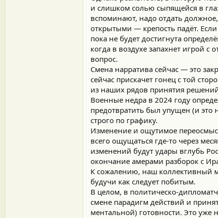
и слишком солью сыпящейся в гла
вспоминают, надо отдать должное, 
открытыми — крепость падёт. Если
пока не будет достигнута определ
когда в воздухе запахнет игрой с
вопрос.
Смена нарратива сейчас — это закр
сейчас прискачет гонец с той сто
из наших рядов принятия решений
Военные недра в 2024 году опреде
предотвратить был упущен (и это н
строго по графику.
Изменение и ощутимое переосмысл
всего ощущаться где-то через мес
изменений будут удары вглубь Рос
окончание амерами разборок с Ира
К сожалению, наш коллективный м
будучи как следует побитым.
В целом, в политическо-дипломат
смене парадигм действий и принят
ментальной) готовности. Это уже 