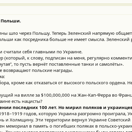
 Польши.
ны шло через Польшу. Теперь Зеленский напрямую общает
Польши как посредника больше не имеет смысла. Зеленский
ни считали себя главными по Украине.
(который, к слову, подписан на меня, регулярно комменти
рутая”, то пусть вернёт поставленные танки и самолёты».
е возвращают польские награды.
ма:
ора, кроме как отказаться от высокого польского ордена. Н
вущий на вилле за $100,000,000 на Жан-Кап-Ферра во Фран
раине есть нацисты?
ении последних 100 лет. Но мирил поляков и украинцев.
1918–1919 годов, которую Украина разгромно проиграла, У
ь и Холмщину. Эти территории вернул Украине Советский 
ен мемориал в память о погибших поляках в польско-украи
». Так как многие воевавшие с украинцами были совсем дет