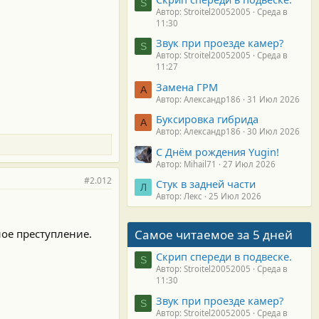
S
Автор: Stroitel20052005
Среда в
11:30
Звук при проезде камер?
S
Автор: Stroitel20052005
Среда в
11:27
Замена ГРМ
А
Автор: Александр186
31 Июл 2026
Буксировка гибрида
А
Автор: Александр186
30 Июл 2026
С Днём рождения Yugin!
Автор: Mihail71
27 Июл 2026
#2.012
Стук в задней части
Л
Автор: Лекс
25 Июл 2026
ое преступление.
Самое читаемое за 5 дней
Скрип спереди в подвеске.
S
Автор: Stroitel20052005
Среда в
11:30
Звук при проезде камер?
S
Автор: Stroitel20052005
Среда в