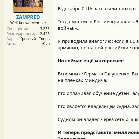
м
а
ы
л
В декабре США захватили танкер с
а
ZAMPRED
Тогда многие в России кричали: «Эт
Well-Known Member
войны!»...
Сообщения
3.236
Благодарности
2.428
Адрес
Грозный - Тверь
Я приводила аналогию: если в ЕС 
Авто
Жып
армянин, но на ней российские но
Но сейчас ещё интереснее
.
Вспомните Германа Галущенко. Бы
на пленках Миндича.
Кто оплачивал обучение детей Га
Кто является владельцем судна, з
Судном он владел через сеть офшо
И теперь представьте: миллионы
Зеленского.