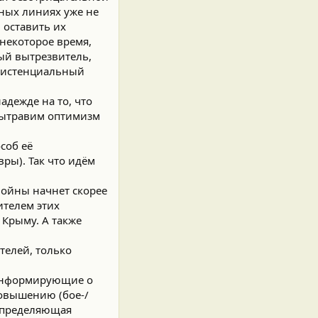
ных линиях уже не
 оставить их
 некоторое время,
ый вытрезвитель,
кзистенциальный
адежде на то, что
евытравим оптимизм
соб её
вры). Так что идём
ойны начнет скорее
ителем этих
 Крыму. А также
телей, только
 информирующие о
повышению (бое-/
допределяющая