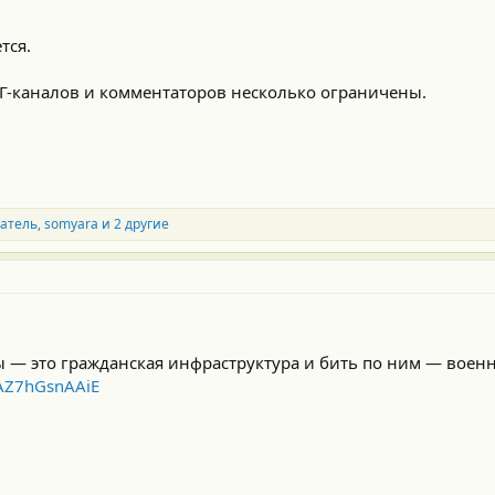
тся.
ТГ-каналов и комментаторов несколько ограничены.
атель
,
somyara
и 2 другие
ы — это гражданская инфраструктура и бить по ним — военн
/AZ7hGsnAAiE