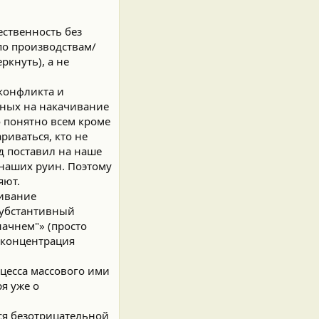
ственность без
по производствам/
кнуть), а не
 конфликта и
нных на накачивание
 понятно всем кроме
риваться, кто не
ад поставил на наше
 наших руин. Поэтому
яют.
шивание
 субстантивный
ачнем"» (просто
о концентрация
оцесса массового ими
я уже о
ся безотрицательной