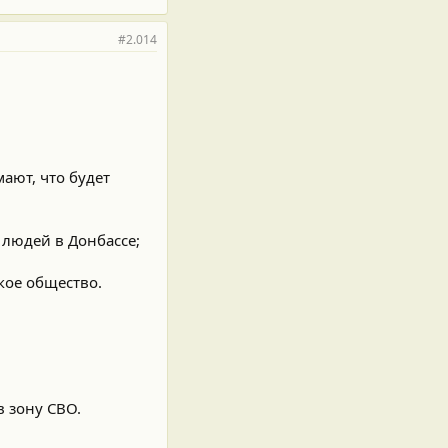
#2.014
мают, что будет
 людей в Донбассе;
кое общество.
 зону СВО.