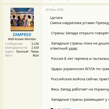
24 Июн 2026
Цитата
Смена нарратива устами Презид
️ Cтраны Запада открыто говорят
ZAMPRED
Well-Known Member
️ Западные страны пока не дошл
Сообщения
3.236
Благодарности
2.428
ответный удар;
Адрес
Грозный - Тверь
Авто
Жып
️ Россия 8 лет терпела и пытал
️ Удары украинских БПЛА по гр
️ Российские войска сейчас пра
️ Весь Запад работает на Украин
️ Западные страны размещают у