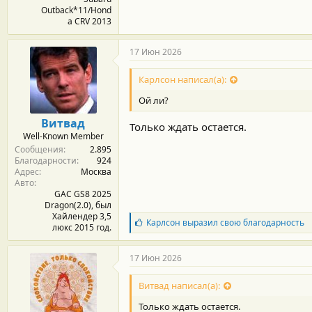
Outback*11/Hond
a CRV 2013
17 Июн 2026
Карлсон написал(а):
Ой ли?
Витвад
Только ждать остается.
Well-Known Member
Сообщения
2.895
Благодарности
924
Адрес
Москва
Авто
GAC GS8 2025
Dragon(2.0), был
Хайлендер 3,5
Б
Карлсон
выразил свою благодарность
люкс 2015 год.
л
а
г
17 Июн 2026
о
д
Витвад написал(а):
а
р
Только ждать остается.
н