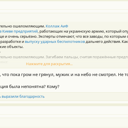
ей Лавров ранее подчеркнул, что
Запад всегда славился своим двули
166-merc-evropa-peregovory
вительно ошеломляющим.
Коллаж АиФ
в Киеве предприятий
, работающих на украинскую армию, который о
 и очень серьёзно. Эксперты отмечают, что все заводы, по которым 
 разработке и
выпуску ударных беспилотников
дальнего действия. Как
кие объекты.
»
ительно ошеломляющим. Загибаем пальцы, считая поражённые предп
шена:
Нажмите для раскрытия...
едёт, точнее вёл разработку и выпуск радиолокационных систем для 
 что пока гром не грянул, мужик и на небо не смотрел. Не т
настройке беспилотников, которое располагалось в ангарах киностуди
нция была непонятна? Кому?
 Вело сборку беспилотников из иностранных компонентов.
риятии производят БПЛА дальнего радиуса действия и стартовые уск
ь выразили благодарность
вых частей специальных боеприпасов для беспилотников и ракет неск
«Авиаремонтный завод № 410 гражданской авиации». Предприятия стр
тующие для производства БПЛА, роботехнических комплексов и сре
 «Буревестник». В цехах этого военного завода производят беспилот
украинской армии.