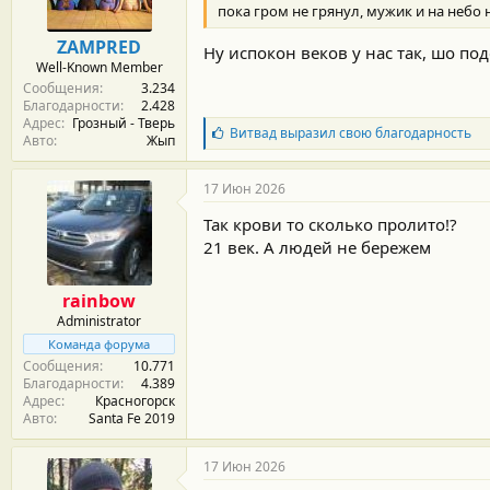
р
пока гром не грянул, мужик и на небо 
н
Это перечень только киевских заводов
о
ZAMPRED
Ну испокон веков у нас так, шо по
предприятий ВПК. Добавьте к этому з
с
Well-Known Member
ракет и беспилотников в Харькове, и к
т
Сообщения
3.234
и
Четыре военных аэродрома специальног
Благодарности
2.428
:
большие самолёты и беспилотники, та
Адрес
Грозный - Тверь
«Цели ударов достигнуты, все назнач
Б
Витвад
выразил свою благодарность
Авто
Жып
л
а
г
17 Июн 2026
о
д
Так крови то сколько пролито!?
а
21 век. А людей не бережем
р
н
о
rainbow
с
Administrator
т
и
Команда форума
:
Сообщения
10.771
Благодарности
4.389
Адрес
Красногорск
Авто
Santa Fe 2019
17 Июн 2026