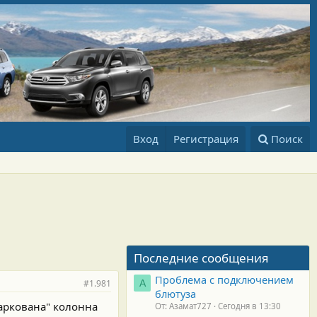
Вход
Регистрация
Поиск
Последние сообщения
Проблема с подключением
#1.981
А
блютуза
паркована" колонна
От: Азамат727
Сегодня в 13:30