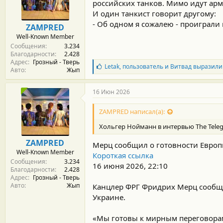
м
а
российских танков. Мимо идут арм
ы
л
И один танкист говорит другому:
а
- Об одном я сожалею - проиграл
ZAMPRED
Well-Known Member
Сообщения
3.234
Благодарности
2.428
Адрес
Грозный - Тверь
Б
Letak
,
пользователь
и
Витвад
выразили 
Авто
Жып
л
а
г
16 Июн 2026
о
д
ZAMPRED написал(а):
а
р
Хольгер Нойманн в интервью The Teleg
н
о
ZAMPRED
Мерц сообщил о готовности Европы
с
Well-Known Member
т
Короткая ссылка
Сообщения
3.234
и
16 июня 2026, 22:10
Благодарности
2.428
:
Адрес
Грозный - Тверь
Авто
Жып
Канцлер ФРГ Фридрих Мерц сообщи
Украине.
«Мы готовы к мирным переговорам.