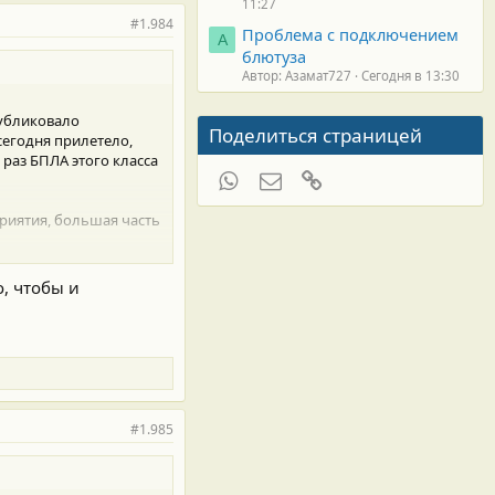
11:27
чием
.
#1.984
Проблема с подключением
А
блютуза
Автор: Азамат727
Сегодня в 13:30
публиковало
Поделиться страницей
сегодня прилетело,
 раз БПЛА этого класса
WhatsApp
Электронная почта
Ссылка
риятия, большая часть
БПЛА дальнего
о, чтобы и
и им. А. Довженко.
орители для
украинских
ольких типов.
атегического значения.
#1.985
дств радиэлектронной
ники большого радиуса