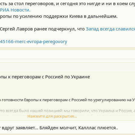
ть за стол переговоров, и сегодня это нигде и ни в коем с
РИА Новости.
Европы по усилению поддержки Киева в дальнейшем.
Сергей Лавров ранее подчеркнул, что
Запад всегда славил
1645166-merc-evropa-peregovory
пы к переговорам с Россией по Украине
готовности Европы к переговорам с Россией по урегулированию на У
то всегда было нашей позицией: мы говорили, что Украина и Россия, а
ров, и сегодня это нигде и ни в коем случае не было предметом спор
Нажмите для раскрытия...
пы по усилению поддержки Киева в дальнейшем.
у вдруг заявляет... Бляйден молчит, Калллас плюется..