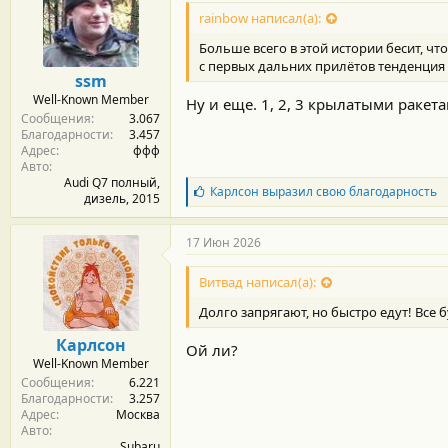
rainbow написал(а):
Больше всего в этой истории бесит, что
с первых дальних прилётов тенденция
ssm
Well-Known Member
Ну и еще. 1, 2, 3 крылатыми ракет
Сообщения
3.067
Благодарности
3.457
Адрес
ффф
Авто
Audi Q7 полный,
Б
Карлсон
выразил свою благодарность
дизель, 2015
л
а
г
17 Июн 2026
о
д
Витвад написал(а):
а
р
Долго запрягают, но быстро едут! Все б
н
о
Карлсон
Ой ли?
с
Well-Known Member
т
Сообщения
6.221
и
Благодарности
3.257
:
Адрес
Москва
Авто
Subaru