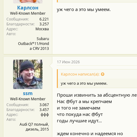
о
Карлсон
уж чего а это мы умеем.
с
Well-Known Member
т
Сообщения
6.221
и
Благодарности
3.257
:
Адрес
Москва
Авто
Subaru
Outback*11/Hond
a CRV 2013
17 Июн 2026
Карлсон написал(а):
уж чего а это мы умеем.
ssm
Проши извинить за абсцентную лек
Well-Known Member
Нас @бут а мы крепчаем
Сообщения
3.067
и того не замечаем
Благодарности
3.457
что покуда нас @бут
Адрес
ффф
Авто
годы лучшие идут...
Audi Q7 полный,
дизель, 2015
ждем конечно и надеемся но