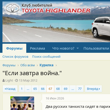
Форумы
Реклама
Что нового?
Пользователи
Список форумов
Поиск сообщений
Форумы
Обо всём
Курилка
"Если завтра война."
А
Д
Light
13 Мар 2012
в
а
Назад
1
…
65
66
67
68
69
…
77
Вперёд
т
т
о
а
р
н
16 Июн 2026
т
а
Два русских танкиста сидят в пари
е
ч