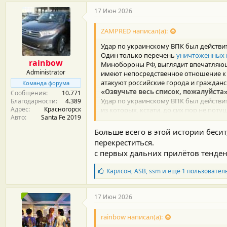
Министр иностранных дел России Серг
17 Июн 2026
https://russian.rt.com/world/news/1645
ZAMPRED написал(а):
Удар по украинскому ВПК был дейст
Один только перечень
уничтоженных 
rainbow
Минобороны РФ, выглядит впечатляюще
Administrator
имеют непосредственное отношение к
атакуют российские города и гражданс
Команда форума
«Озвучьте весь список, пожалуйста
Сообщения
10.771
Удар по украинскому ВПК был действ
Благодарности
4.389
Адрес
Красногорск
из которых, кстати, до сих пор не поту
Авто
Santa Fe 2019
АО «Киевский завод «Радар» — в
Больше всего в этой истории бесит,
действия.
перекреститься.
предприятие по производству и 
с первых дальних прилётов тенде
ООО «Беспилотные технологии».
АО «Завод Маяк». На этом предп
Б
крылатых ракет «Фламинго»
.
Карлсон
,
ASB
,
ssm
и ещё 1 пользовател
л
ООО «Укр Армо Тех». Сборка бое
а
«Киевский агрегатный завод» и 
г
17 Июн 2026
Выпускают специальные комплек
о
борьбы.
д
Киевский государственный завод
rainbow написал(а):
а
действий и РЛС-аппаратуру для 