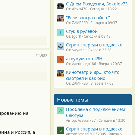
С Днем Рождения, Sokolov73!
От: alexlx470
Сегодня в 13:22
"Если завтра война."
От: ZAMPRED
Сегодня в 09:37
Стук в рулевой
I
От: IgorK
Сегодня в 08:48
Скрип спереди в подвеске.
От: swyazist
Вчера в 22:28
#1.982
аккумулятор 45H
А
От: Александр186
Вчера в 20:37
Кинотеатр и др... кто что
смотрел и как оно.
От: ZAMPRED
Вчера в 17:03
Новые темы
Проблема с подключением
А
лированию на
блютуза
Автор: Азамат727
Сегодня в 13:30
Скрип спереди в подвеске.
S
ина и Россия, а
Автор: Stroitel20052005
Вчера в