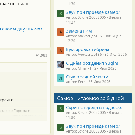
лучае не было
11:30
Звук при проезде камер?
S
Автор: Stroitel20052005
Вчера в
11:27
ся своим двуличием
.
Замена ГРМ
А
Автор: Александр186
Пятница в
12:20
Буксировка гибрида
А
Автор: Александр186
30 Июл 2026
#1.983
С Днём рождения Yugin!
Автор: Mihail71
27 Июл 2026
Стук в задней части
Л
Автор: Лекс
25 Июл 2026
Самое читаемое за 5 дней
краине.
Скрип спереди в подвеске.
S
 также Европа и
Автор: Stroitel20052005
Вчера в
а», — цитирует его
РИА
11:30
Звук при проезде камер?
S
Автор: Stroitel20052005
Вчера в