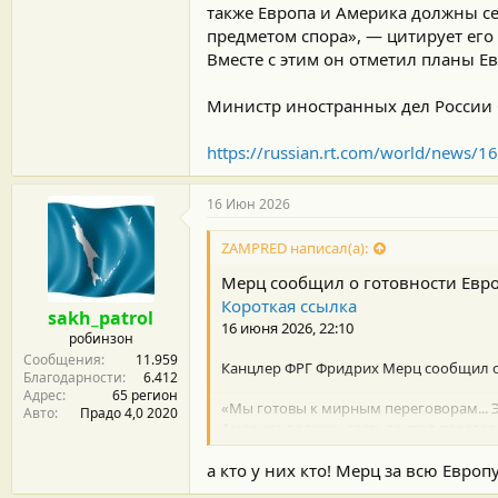
также Европа и Америка должны сес
предметом спора», — цитирует его
Вместе с этим он отметил планы 
Министр иностранных дел России 
https://russian.rt.com/world/news/
16 Июн 2026
ZAMPRED написал(а):
Мерц сообщил о готовности Евро
Короткая ссылка
sakh_patrol
16 июня 2026, 22:10
робинзон
Сообщения
11.959
Канцлер ФРГ Фридрих Мерц сообщил о 
Благодарности
6.412
Адрес
65 регион
«Мы готовы к мирным переговорам... Э
Авто
Прадо 4,0 2020
Америка должны сесть за стол перегово
Новости.
Вместе с этим он отметил планы Евро
а кто у них кто! Мерц за всю Европ