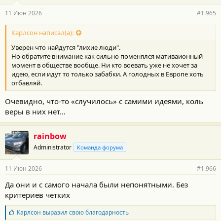
11 Июн 2026
#1.965
Карлсон написал(а):
Уверен что найдутся "лихие люди".
Но обратите внимание как сильно поменялся мативаионный
момент в обществе вообще. Ни кто воевать уже не хочет за
идею, если идут то только забабки. А голодных в Европе хоть
отбавляй.
Очевидно, что-то «случилось» с самими идеями, коль
веры в них нет…
rainbow
Administrator
Команда форума
11 Июн 2026
#1.966
Да они и с самого начала были непонятными. Без
критериев четких
Б
Карлсон
выразил свою благодарность
л