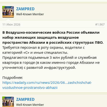
а
г
ZAMPRED
о
Well-Known Member
д
а
р
11 Июн 2026
#1.967
н
о
В Воздушно-космические войска России объявили
с
набор желающих защищать воздушное
т
и
пространство Абхазии в российских структурах ПВО.
:
Требуется персонал в роту охраны, водители с
категорией «С» и иные специалисты.
Предлагаются подъемные 3 млн рублей и служебная
квартира в городе (в каком именно городе Абхазии не
уточняется) с развитой инфраструктурой.
Подробнее:
https://eadaily.com/ru/news/2026/06...zashchishchat-
vozdushnoe-prostranstvo-abhazii
ZAMPRED
Well-Known Member