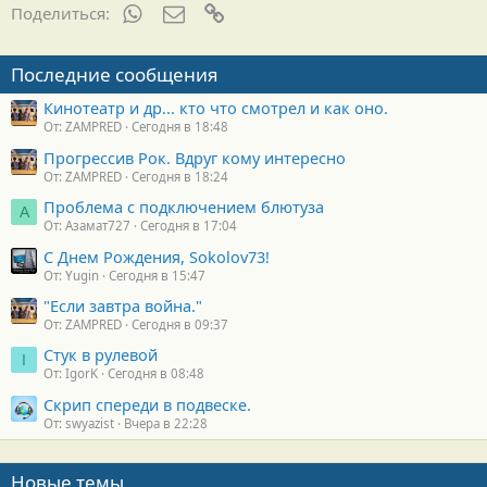
WhatsApp
Электронная почта
Ссылка
Поделиться:
Последние сообщения
Кинотеатр и др... кто что смотрел и как оно.
От: ZAMPRED
Сегодня в 18:48
Прогрессив Рок. Вдруг кому интересно
От: ZAMPRED
Сегодня в 18:24
Проблема с подключением блютуза
А
От: Азамат727
Сегодня в 17:04
С Днем Рождения, Sokolov73!
От: Yugin
Сегодня в 15:47
"Если завтра война."
От: ZAMPRED
Сегодня в 09:37
Стук в рулевой
I
От: IgorK
Сегодня в 08:48
Скрип спереди в подвеске.
От: swyazist
Вчера в 22:28
Новые темы