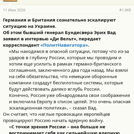
11 Июн 2026
#1.968
Германия и Британия сознательно эскалируют
ситуацию на Украине.
Об этом бывший генерал Бундесвера Эрих Вад
заявил в интервью «Ди Вельт», передает
корреспондент
«ПолитНавигатора»
.
«Мы находимся в опасной ситуации, потому что из-за
ударов в глубину России, которые мы проводим и
хотим еще усилить в рамках германо-британского
соглашения, заключенного два года назад. Мы взяли
на себя обязательства, что немецкие оборонные
компании создадут беспилотные системы, которые
будут действовать далеко вглубь России.
Конечно, Россия уже обнародовала свои соображения
и включила Европу в список целей. Это очень опасная
эскалационная политика», – сказал Вад.​
Он считает, что наглые провокации европейцев
провоцируют Россию начать ядерную войну.
«
С точки зрения России – она больше не
воспринимает себя как сильнейшую ядерную