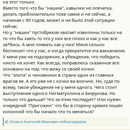
на этот только.
использовать общество как часть поля боя.​
Вместо того что бы "нашим", кавычки не опечатка,
Это то, что сейчас делает Украина - обстрел дороги на Крым
делать приблизительно тоже самое и не сейчас, а
с уничтожением гражданских машин как раз и есть один из
элементов Мультидоменной войны. Как и постоянные
начиная с 90 годов, может и не было этой ситуации
обстрелы промышленной инфоаструктуры на территории
сейчас.
России.​
Но у "наших" пустобрехов хватает извилины только на
Документ почти полностью построен на концепциях США,
то что бы хаять то что у них все плохо и как у нас все
Британии и НАТО. Украина в этой модели как площадка для
за*бись. А мне плевать как у них! Меня сильно
внедрения западной системы войны, где армия,
беспокоит что у нас, и когда прекратится эта вакханалия.
государство, IT, медиа и частный сектор объединяются в
единую сеть управления конфликтом.​
У меня уже не подозрение, а убеждение, что победить
Для идеологов этой концепции война больше не делится на
никто не хочет. Как всегда, поправлюсь сказанное все
мир и фронт. Она идет через киберпространство,
основано на том, что вижу со своей кочки.
информацию, технологии, давление на общество и
Что "элита" и чиновники в стране одни из главных
контроль над принятием решений.​
врагов ее. А это уже не с кочки ва воочию. Но, судя по
Мы знаем, что в России тоже есть специалисты, которые
всему, такое убеждение не у меня одного. Чего стоит
работают в этом направлении. И этот документ будет
интересен для них.​
выступление одного Нигматуллина и Безрукова. Но
Источник
только что дальше? Что за этим последует? Или нужен
Ссылка
очередной "Пригожин" что бы в сторону кремля пошёл
колонной что бы начало что-то меняться?
Б
Гегам
и
Анатолий Иванович
поблагодарили
л