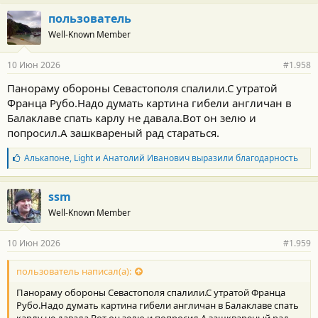
а
г
пользователь
о
Well-Known Member
д
а
р
10 Июн 2026
#1.958
н
о
Панораму обороны Севастополя спалили.С утратой
с
Франца Рубо.Надо думать картина гибели англичан в
т
и
Балаклаве спать карлу не давала.Вот он зелю и
:
попросил.А зашквареный рад стараться.
Б
Алькапоне
,
Light
и
Анатолий Иванович
выразили благодарность
л
а
г
ssm
о
Well-Known Member
д
а
р
10 Июн 2026
#1.959
н
о
с
пользователь написал(а):
т
Панораму обороны Севастополя спалили.С утратой Франца
и
:
Рубо.Надо думать картина гибели англичан в Балаклаве спать
карлу не давала.Вот он зелю и попросил.А зашквареный рад