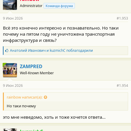
о
Administrator
Команда форума
д
а
р
9 Июн 2026
#1.953
н
о
Всё это конечно интересно и познавательно. Но таки
с
почему на пятом году не уничтожена транспортная
т
и
инфраструктура и связь?
:
Б
Анатолий Иванович
и
kuzmichC
поблагодарили
л
а
г
ZAMPRED
о
Well-Known Member
д
а
р
9 Июн 2026
#1.954
н
о
с
rainbow написал(а):
т
Но таки почему
и
:
это мне неведомо, хоть и тоже хочется ответа...