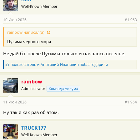
Well-Known Member
10 Июн 2026
#1.963
rainbow написал(а):
Цусима черного моря
Не дай б.г после Цусимы только и началось веселье.
Б
пользователь
и
Анатолий Иванович
поблагодарили
л
а
г
rainbow
о
Administrator
Команда форума
д
а
р
11 Июн 2026
#1.964
н
о
Ну так я как раз об этом.
с
т
и
TRUCK177
:
Well-Known Member