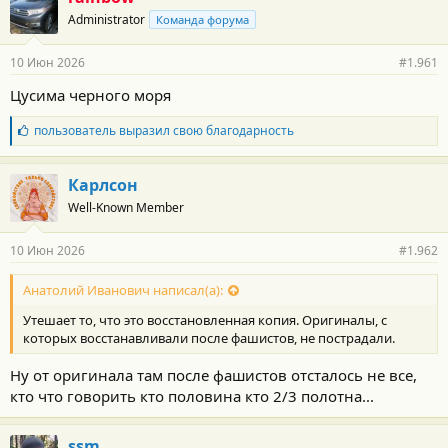
Administrator
Команда форума
10 Июн 2026
#1.961
Цусима черного моря
Б
пользователь
выразил свою благодарность
л
а
г
Карлсон
о
Well-Known Member
д
а
р
10 Июн 2026
#1.962
н
о
с
Анатолий Иванович написал(а):
т
Утешает то, что это восстановленная копия. Оригиналы, с
и
:
которых восстанавливали после фашистов, не пострадали.
Ну от оригинала там после фашистов отсталось не все,
кто что говорить кто половина кто 2/3 полотна...
ssm