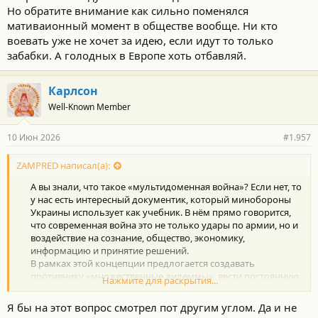
Но обратите внимание как сильно поменялся
мативаионный момент в обществе вообще. Ни кто
воевать уже не хочет за идею, если идут то только
забабки. А голодных в Европе хоть отбавляй.
Карлсон
Well-Known Member
10 Июн 2026
#1.957
ZAMPRED написал(а):
А вы знали, что такое «мультидоменная война»? Если нет, то
у нас есть интересный документик, который минобороны
Украины использует как учебник. В нём прямо говорится,
что современная война это не только удары по армии, но и
воздействие на сознание, общество, экономику,
информацию и принятие решений.​
В рамках этой концепции предлогается создавать
противнику «множественные дилеммы», вести постоянную
Нажмите для раскрытия...
борьбу ниже порога открытой войны и добиваться
«когнитивного превосходства». Проще говоря влиять на
Я бы на этот вопрос смотрел пот другим углом. Да и не
восприятие людей, управлять информационной средой и