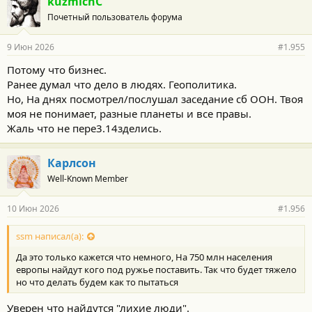
kuzmichC
Почетный пользователь форума
9 Июн 2026
#1.955
Потому что бизнес.
Ранее думал что дело в людях. Геополитика.
Но, На днях посмотрел/послушал заседание сб ООН. Твоя
моя не понимает, разные планеты и все правы.
Жаль что не пере3.14зделись.
Карлсон
Well-Known Member
10 Июн 2026
#1.956
ssm написал(а):
Да это только кажется что немного, На 750 млн населения
европы найдут кого под ружье поставить. Так что будет тяжело
но что делать будем как то пытаться
Уверен что найдутся "лихие люди".