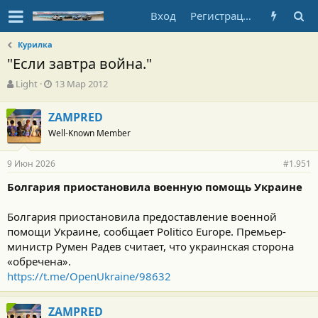
Вход
Регистрация
Курилка
"Если завтра война."
А
Д
Light
13 Мар 2012
в
а
т
т
ZAMPRED
о
а
Well-Known Member
р
н
т
а
е
ч
9 Июн 2026
#1.951
м
а
ы
л
Болгария приостановила военную помощь Украине
а
Болгария приостановила предоставление военной
помощи Украине, сообщает Politico Europe. Премьер-
министр Румен Радев считает, что украинская сторона
«обречена».
https://t.me/OpenUkraine/98632
ZAMPRED