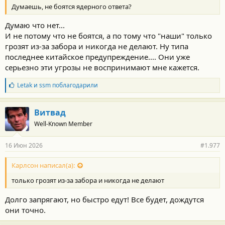
Думаешь, не боятся ядерного ответа?
Думаю что нет...
И не потому что не боятся, а по тому что "наши" только
грозят из-за забора и никогда не делают. Ну типа
последнее китайское предупреждение.... Они уже
серьезно эти угрозы не воспринимают мне кажется.
Б
Letak
и
ssm
поблагодарили
л
а
г
Витвад
о
Well-Known Member
д
а
р
16 Июн 2026
#1.977
н
о
с
Карлсон написал(а):
т
только грозят из-за забора и никогда не делают
и
:
Долго запрягают, но быстро едут! Все будет, дождутся
они точно.