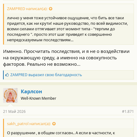
о
с
ZAMPRED написал(а):
т
лично у меня тоже устойчивое ощущение, что бить все таки
и
:
придется, как ни крути! наше руководство, по всей видимости,
всеми силами оттягивает этот момент типа - "терпим до
последнего ". просто этот шаг приведет к совершенно
непредсказуемым последствиям...
Именно. Просчитать последствия, и я не о воздействии
на окружающую среду, а именно на совокупность
факторов. Реально не возможно...
Б
ZAMPRED
выразил свою благодарность
л
а
г
Карлсон
о
Well-Known Member
д
а
р
21 Май 2026
#1.871
н
о
с
sakh_patrol написал(а):
т
О разрушении , в общем согласен.. А если в частности, к
и