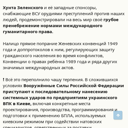
Хунта Зеленского
и её западные спонсоры,
снабжающие ВСУ орудиями преступлений против наших
людей, продемонстрировали на весь мир своё
грубое
пренебрежение нормами международного
гуманитарного права.
Налицо прямое попрание Женевских конвенций 1949
года и доппротоколов к ним, регулирующих защиту
гражданского населения во время конфликтов,
Конвенции о правах ребёнка 1989 года и ряда других
значимых международных актов.
❗️ Всё это переполнило чашу терпения. В сложившихся
условиях
Вооружённые Силы Российской Федерации
приступают к последовательному нанесению
системных ударов по предприятиям украинского
ВПК в Киеве,
включая конкретные места
проектирования, производства, программирования и
Свер
подготовки к применению БПЛА, используемых
киевским режимом при содействии натовских
специалистов, ответственных за поставки