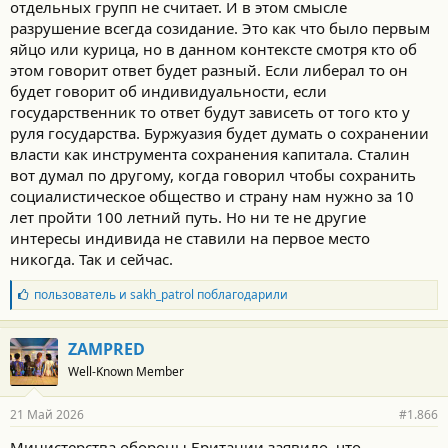
отдельных групп не считает. И в этом смысле
разрушение всегда созидание. Это как что было первым
яйцо или курица, но в данном контексте смотря кто об
этом говорит ответ будет разный. Если либерал то он
будет говорит об индивидуальности, если
государственник то ответ будут зависеть от того кто у
руля государства. Буржуазия будет думать о сохранении
власти как инструмента сохранения капитала. Сталин
вот думал по другому, когда говорил чтобы сохранить
социалистическое общество и страну нам нужно за 10
лет пройти 100 летний путь. Но ни те не другие
интересы индивида не ставили на первое место
никогда. Так и сейчас.
Б
пользователь
и
sakh_patrol
поблагодарили
л
а
г
ZAMPRED
о
Well-Known Member
д
а
р
21 Май 2026
#1.866
н
о
Министерства обороны Британии заявило, что