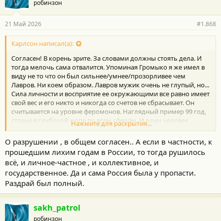
робинзон
д
а
р
21 Май 2026
#1.868
н
о
с
Карлсон написал(а):
т
Согласен! В корень зрите. За словами должны стоять дела. И
и
:
тогда мелочь сама отвалится. Упоминая Громыко я же имел в
виду не то что он был сильнее/умнее/прозорливее чем
Лавров. Ни коем образом. Лавров мужик очень не глупый, но...
Сила личности и восприятие ее окружающими все равно имеет
свой вес и его никто и никогда со счетов не сбрасывает. Он
считывается на уровне феромонов. Наглядный пример 99 год,
страна в глубокой жопе по всем сферам. И один человек
Нажмите для раскрытия...
просто берет и делает поступок… я говорю о Примакове.
Своим разворотом ставит все точки над i.
О разрушении , в общем согласен.. А если в частности, к
Теперь что касается разрушения.
прошедшим лихим годам в России, то тогда рушилось
На бытовом уровне учитываются интересы индивидуума, и
всё, и личное-частное , и коллективное, и
разрушение это беда. А в глобальном, никто никогда интересы
государственное. Да и сама Россия была у пропасти.
не только индивида, но и отдельных групп не считает. И в этом
смысле разрушение всегда созидание. Это как что было
Раздрай был полный.
первым яйцо или курица, но в данном контексте смотря кто об
этом говорит ответ будет разный. Если либерал то он будет
sakh_patrol
говорит об индивидуальности, если государственник то ответ
будут зависеть от того кто у руля государства. Буржуазия будет
робинзон