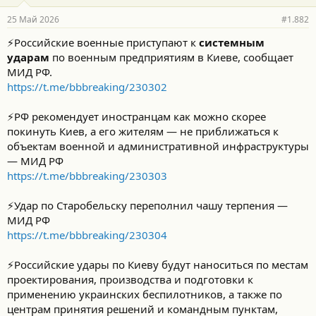
25 Май 2026
#1.882
⚡️Российские военные приступают к
системным
ударам
по военным предприятиям в Киеве, сообщает
МИД РФ.
https://t.me/bbbreaking/230302
⚡️РФ рекомендует иностранцам как можно скорее
покинуть Киев, а его жителям — не приближаться к
объектам военной и административной инфраструктуры
— МИД РФ
https://t.me/bbbreaking/230303
⚡️Удар по Старобельску переполнил чашу терпения —
МИД РФ
https://t.me/bbbreaking/230304
⚡️Российские удары по Киеву будут наноситься по местам
проектирования, производства и подготовки к
применению украинских беспилотников, а также по
центрам принятия решений и командным пунктам,