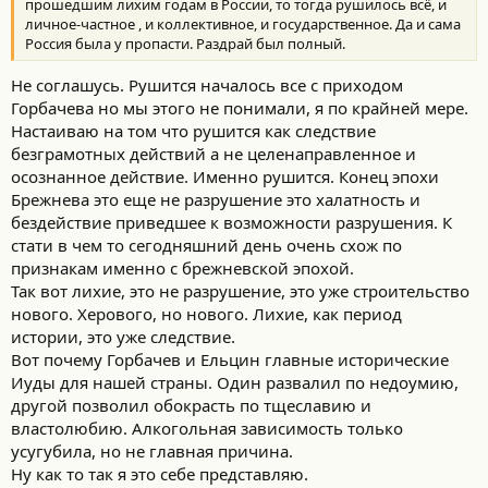
:
прошедшим лихим годам в России, то тогда рушилось всё, и
личное-частное , и коллективное, и государственное. Да и сама
Россия была у пропасти. Раздрай был полный.
Не соглашусь. Рушится началось все с приходом
Горбачева но мы этого не понимали, я по крайней мере.
Настаиваю на том что рушится как следствие
безграмотных действий а не целенаправленное и
осознанное действие. Именно рушится. Конец эпохи
Брежнева это еще не разрушение это халатность и
бездействие приведшее к возможности разрушения. К
стати в чем то сегодняшний день очень схож по
признакам именно с брежневской эпохой.
Так вот лихие, это не разрушение, это уже строительство
нового. Херового, но нового. Лихие, как период
истории, это уже следствие.
Вот почему Горбачев и Ельцин главные исторические
Иуды для нашей страны. Один развалил по недоумию,
другой позволил обокрасть по тщеславию и
властолюбию. Алкогольная зависимость только
усугубила, но не главная причина.
Ну как то так я это себе представляю.