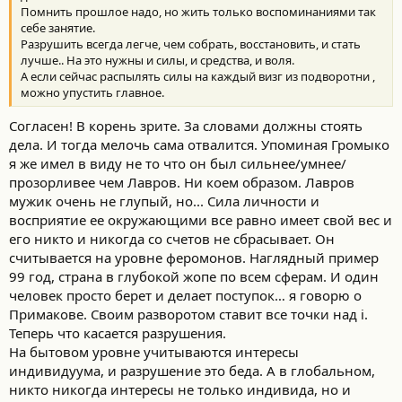
Помнить прошлое надо, но жить только воспоминаниями так
себе занятие.
Разрушить всегда легче, чем собрать, восстановить, и стать
лучше.. На это нужны и силы, и средства, и воля.
А если сейчас распылять силы на каждый визг из подворотни ,
можно упустить главное.
Согласен! В корень зрите. За словами должны стоять
дела. И тогда мелочь сама отвалится. Упоминая Громыко
я же имел в виду не то что он был сильнее/умнее/
прозорливее чем Лавров. Ни коем образом. Лавров
мужик очень не глупый, но... Сила личности и
восприятие ее окружающими все равно имеет свой вес и
его никто и никогда со счетов не сбрасывает. Он
считывается на уровне феромонов. Наглядный пример
99 год, страна в глубокой жопе по всем сферам. И один
человек просто берет и делает поступок… я говорю о
Примакове. Своим разворотом ставит все точки над i.
Теперь что касается разрушения.
На бытовом уровне учитываются интересы
индивидуума, и разрушение это беда. А в глобальном,
никто никогда интересы не только индивида, но и