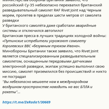
с
российский Су-35 небезопасно перехватил британский
т
и
разведывательный самолет RAF Rivet Joint над Черным
:
морем, пролетев в пределах шести метров от самолета
разведки
У британского самолёта даже сработали аварийные
системы и отключился автопилот
Британская пресса в лучших традициях холодной войны:
«Путинские истребители угрожают самолету
Королевских ВВС «безумным трюком Ивана».
Минобороны Британии также заявило, что Rivet Joint
является специализированным разведывательным
самолетом, оснащенным передовыми датчиками
электронной разведки, экипаж успешно выполнил свою
миссию, самолет приземлился без происшествий и никто
не пострадал
"Вы небезопасно мешаете нам в международном
воздушном пространстве наводить на вас БПЛА и
ракеты"...
https://t.me/ZeRada1/30669