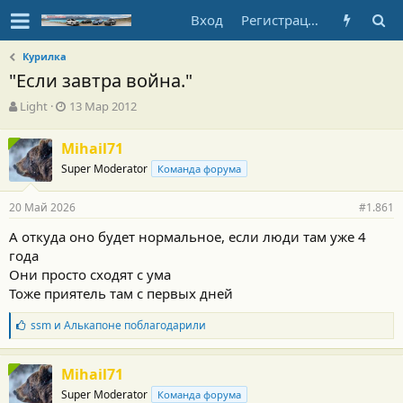
Вход
Регистрация
Курилка
"Если завтра война."
А
Д
Light
13 Мар 2012
в
а
т
т
Mihail71
о
а
Super Moderator
р
н
Команда форума
т
а
е
ч
20 Май 2026
#1.861
м
а
ы
л
А откуда оно будет нормальное, если люди там уже 4
а
года
Они просто сходят с ума
Тоже приятель там с первых дней
Б
ssm
и
Алькапоне
поблагодарили
л
а
г
Mihail71
о
Super Moderator
Команда форума
д