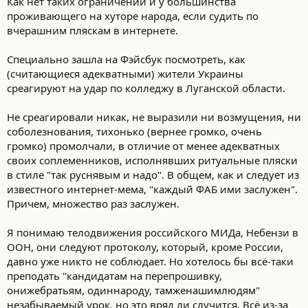
Как нет таких ограничений и у большинства
проживающего на хуторе народа, если судить по
вчерашним пляскам в интернете.
Специально зашла на Фэйсбук посмотреть, как
(считающиеся адекватными) жители Украины
среагируют на удар по колледжу в Луганской области.
Не среагировали никак, не выразили ни возмущения, ни
соболезнования, тихонько (вернее громко, очень
громко) промолчали, в отличие от менее адекватных
своих соплеменников, исполнявших ритуальные пляски
в стиле "так руснявым и надо". В общем, как и следует из
известного интернет-мема, "каждый ФАБ ими заслужен".
Причем, множество раз заслужен.
Я понимаю телодвижения российского МИДа, Небензи в
ООН, они следуют протоколу, который, кроме России,
давно уже никто не соблюдает. Но хотелось бы всё-таки
преподать "кандидатам на перепрошивку,
онижебратьям, одиннароду, тамженашимлюдям"
незабываемый урок, но это вряд ли случится. Всё из-за