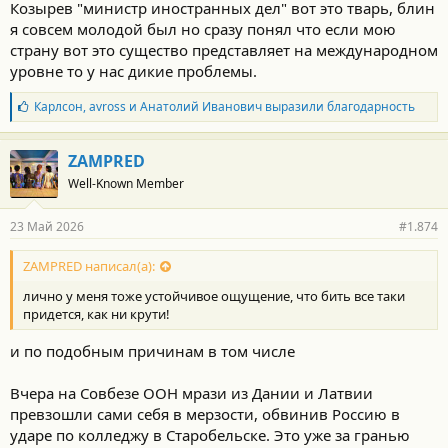
Козырев "министр иностранных дел" вот это тварь, блин
я совсем молодой был но сразу понял что если мою
страну вот это существо представляет на международном
уровне то у нас дикие проблемы.
Б
Карлсон
,
avross
и
Анатолий Иванович
выразили благодарность
л
а
г
ZAMPRED
о
Well-Known Member
д
а
р
23 Май 2026
#1.874
н
о
с
ZAMPRED написал(а):
т
лично у меня тоже устойчивое ощущение, что бить все таки
и
:
придется, как ни крути!
и по подобным причинам в том числе
Вчера на Совбезе ООН мрази из Дании и Латвии
превзошли сами себя в мерзости, обвинив Россию в
ударе по колледжу в Старобельске. Это уже за гранью