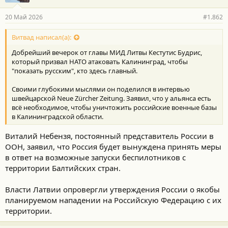
а
р
20 Май 2026
#1.862
н
о
с
Витвад написал(а):
т
Добрейший вечерок от главы МИД Литвы Кестутис Будрис,
и
:
который призвал НАТО атаковать Калининград, чтобы
"показать русским", кто здесь главный.
Своими глубокими мыслями он поделился в интервью
швейцарской Neue Zürcher Zeitung. Заявил, что у альянса есть
всё необходимое, чтобы уничтожить российские военные базы
в Калининградской области.
Виталий Небензя, постоянный представитель России в
ООН, заявил, что Россия будет вынуждена принять меры
в ответ на возможные запуски беспилотников с
территории Балтийских стран.
Власти Латвии опровергли утверждения России о якобы
планируемом нападении на Российскую Федерацию с их
территории.