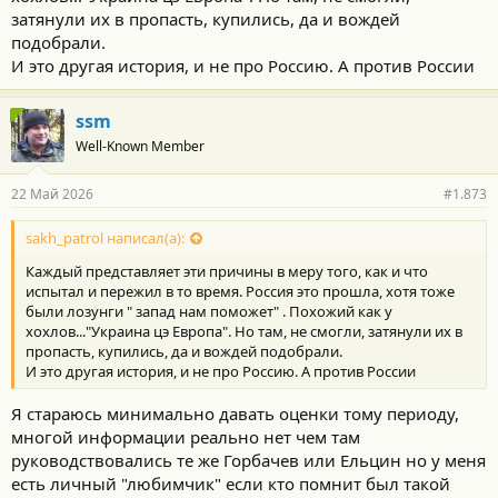
Алкогольная зависимость только усугубила, но не главная
затянули их в пропасть, купились, да и вождей
причина.
подобрали.
Ну как то так я это себе представляю.
И это другая история, и не про Россию. А против России
ssm
Well-Known Member
22 Май 2026
#1.873
sakh_patrol написал(а):
Каждый представляет эти причины в меру того, как и что
испытал и пережил в то время. Россия это прошла, хотя тоже
были лозунги " запад нам поможет" . Похожий как у
хохлов..."Украина цэ Европа". Но там, не смогли, затянули их в
пропасть, купились, да и вождей подобрали.
И это другая история, и не про Россию. А против России
Я стараюсь минимально давать оценки тому периоду,
многой информации реально нет чем там
руководствовались те же Горбачев или Ельцин но у меня
есть личный "любимчик" если кто помнит был такой