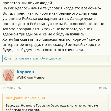
прилетов, ни лихих людей.
Ну как удалось найти те условия когда это возможно?
Вот для меня как то кроме как реального флага над
условным Рейхстагом варианта нет. Да еще нужно
понять где это Рейхстаг, уж не на Банковской это точно.
Так что возвращаясь к точке не возврата, учения
ядерной триады они же не с бодуна взялись.
Хотел бы сказать что "запасайтесь попкорном" самое
интересное впереди, но не скажу. Зрителей скоро не
будет, все будем в массовке этого спектакля.
Б
ssm
и
пользователь
поблагодарили
л
а
г
Карлсон
о
Well-Known Member
д
а
р
21 Май 2026
#1.865
н
о
с
sakh_patrol написал(а):
т
Было, да. Но после Громыко было еще много чего... что не
и
:
добавило сил России.