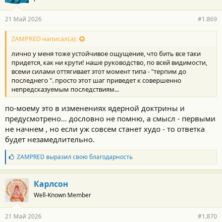
думать о сохранении власти как инструмента сохранения
капитала. Сталин вот думал по другому, когда говорил чтобы
21 Май 2026
#1.869
сохранить социалистическое общество и страну нам нужно за
10 лет пройти 100 летний путь. Но ни те не другие интересы
ZAMPRED написал(а):
индивида не ставили на первое место никогда. Так и сейчас.
лично у меня тоже устойчивое ощущение, что бить все таки
придется, как ни крути! наше руководство, по всей видимости,
всеми силами оттягивает этот момент типа - "терпим до
последнего ". просто этот шаг приведет к совершенно
непредсказуемым последствиям...
по-моему это в изменениях ядерной доктрины и
предусмотрено... дословно не помню, а смысл - первыми
не начнем , но если уж совсем станет худо - то ответка
будет незамедлительно.
Б
ZAMPRED
выразил свою благодарность
л
а
г
Карлсон
о
Well-Known Member
д
а
р
21 Май 2026
#1.870
н