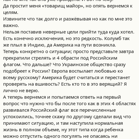
Да простит меня «товарищ майор», но опять вернемся к
целям.
Извините что так долго и разжёвывая но как по мне это
важно.
Нельзя поставив неверные цели прийти туда куда хотел.
Есть конечно исключения, но это редкость. Колумб так
же плыл в Индию, да Америка на пути возникла.
Теперь конкретно о ситуации; просто представьте завтра
прекратили стрелять и 4 обрасти под Российским
флагом. Что дальше? Что Украинское общество сразу
подобреет к России? Европа воспылает любовью ко
всему русскому? Америка будет считаться и перестанет
проверять на вшивость? Есть кто то в это верящий? Я
лично не верю.
А теперь вернемся и попытаемся ответь на первый
вопрос что нужно что бы после того как в этих 4 областях
развивался Российский флаг все перечисленные
успокоились, точнее скажу по другому сделали вид что
принимают ситуацию, и там наступила нормальная
жизнь в полном объеме, ну этот типа когда ребенка
можно отпустить одного погулять не опасаясь ни