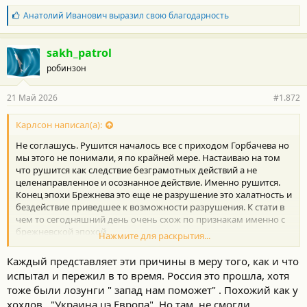
Б
Анатолий Иванович
выразил свою благодарность
л
а
г
sakh_patrol
о
робинзон
д
а
р
21 Май 2026
#1.872
н
о
с
Карлсон написал(а):
т
Не соглашусь. Рушится началось все с приходом Горбачева но
и
:
мы этого не понимали, я по крайней мере. Настаиваю на том
что рушится как следствие безграмотных действий а не
целенаправленное и осознанное действие. Именно рушится.
Конец эпохи Брежнева это еще не разрушение это халатность и
бездействие приведшее к возможности разрушения. К стати в
чем то сегодняшний день очень схож по признакам именно с
брежневской эпохой.
Нажмите для раскрытия...
Так вот лихие, это не разрушение, это уже строительство
нового. Херового, но нового. Лихие, как период истории, это
Каждый представляет эти причины в меру того, как и что
уже следствие.
испытал и пережил в то время. Россия это прошла, хотя
Вот почему Горбачев и Ельцин главные исторические Иуды
тоже были лозунги " запад нам поможет" . Похожий как у
для нашей страны. Один развалил по недоумию, другой
хохлов..."Украина цэ Европа". Но там, не смогли,
позволил обокрасть по тщеславию и властолюбию.