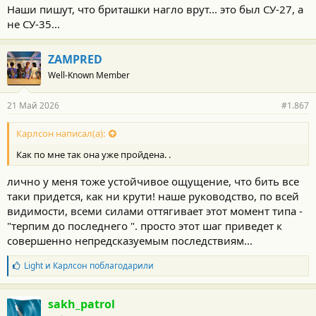
Наши пишут, что бриташки нагло врут... это был СУ-27, а
не СУ-35...
ZAMPRED
Well-Known Member
21 Май 2026
#1.867
Карлсон написал(а):
Как по мне так она уже пройдена. .
лично у меня тоже устойчивое ощущение, что бить все
таки придется, как ни крути! наше руководство, по всей
видимости, всеми силами оттягивает этот момент типа -
"терпим до последнего ". просто этот шаг приведет к
совершенно непредсказуемым последствиям...
Б
Light
и
Карлсон
поблагодарили
л
а
г
sakh_patrol
о