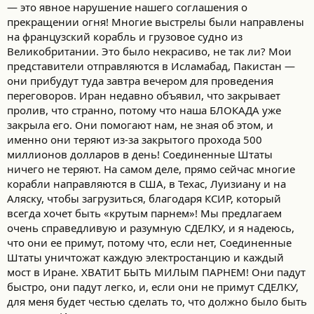
— это явное нарушение нашего соглашения о
прекращении огня! Многие выстрелы были направлены
на французский корабль и грузовое судно из
Великобритании. Это было некрасиво, не так ли? Мои
представители отправляются в Исламабад, Пакистан —
они прибудут туда завтра вечером для проведения
переговоров. Иран недавно объявил, что закрывает
пролив, что странно, потому что наша БЛОКАДА уже
закрыла его. Они помогают нам, не зная об этом, и
именно они теряют из-за закрытого прохода 500
миллионов долларов в день! Соединенные Штаты
ничего не теряют. На самом деле, прямо сейчас многие
корабли направляются в США, в Техас, Луизиану и на
Аляску, чтобы загрузиться, благодаря КСИР, который
всегда хочет быть «крутым парнем»! Мы предлагаем
очень справедливую и разумную СДЕЛКУ, и я надеюсь,
что они ее примут, потому что, если нет, Соединенные
Штаты уничтожат каждую электростанцию и каждый
мост в Иране. ХВАТИТ БЫТЬ МИЛЫМ ПАРНЕМ! Они падут
быстро, они падут легко, и, если они не примут СДЕЛКУ,
для меня будет честью сделать то, что должно было быть