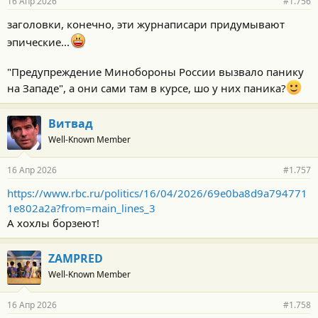
16 Апр 2026
#1.756
заголовки, конечно, эти журнаписари придумывают
эпические...
"Предупреждение Минобороны России вызвало панику
на Западе", а они сами там в курсе, шо у них паника?
Витвад
Well-Known Member
16 Апр 2026
#1.757
https://www.rbc.ru/politics/16/04/2026/69e0ba8d9a794771
1e802a2a?from=main_lines_3
А хохлы борзеют!
ZAMPRED
Well-Known Member
16 Апр 2026
#1.758