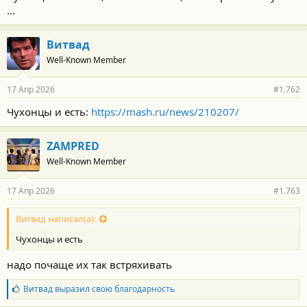
...
Витвад
Well-Known Member
17 Апр 2026
#1.762
Чухонцы и есть:
https://mash.ru/news/210207/
ZAMPRED
Well-Known Member
17 Апр 2026
#1.763
Витвад написал(а):
Чухонцы и есть
надо почаще их так встряхивать
Б
Витвад
выразил свою благодарность
л