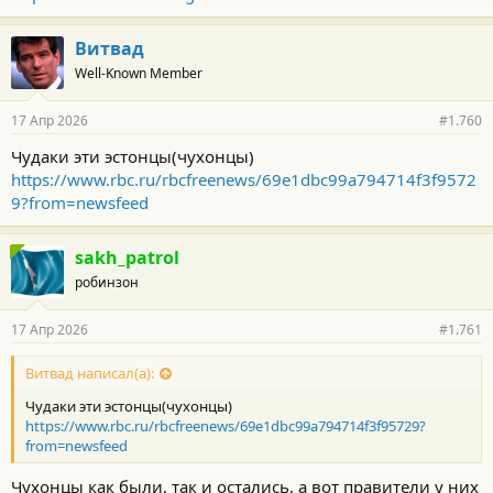
Витвад
Well-Known Member
17 Апр 2026
#1.760
Чудаки эти эстонцы(чухонцы)
https://www.rbc.ru/rbcfreenews/69e1dbc99a794714f3f9572
9?from=newsfeed
sakh_patrol
робинзон
17 Апр 2026
#1.761
Витвад написал(а):
Чудаки эти эстонцы(чухонцы)
https://www.rbc.ru/rbcfreenews/69e1dbc99a794714f3f95729?
from=newsfeed
Чухонцы как были, так и остались, а вот правители у них