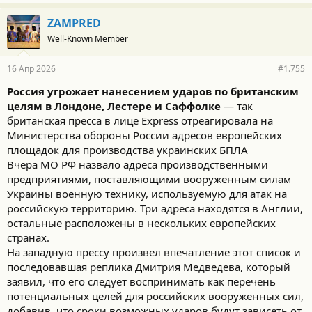
ZAMPRED
Well-Known Member
16 Апр 2026
#1.755
Россия угрожает нанесением ударов по британским
целям в Лондоне, Лестере и Саффолке
— так
британская пресса в лице Express отреагировала на
Министерства обороны России адресов европейских
площадок для производства украинских БПЛА
Вчера МО РФ назвало адреса производственными
предприятиями, поставляющими вооруженным силам
Украины военную технику, используемую для атак на
российскую территорию. Три адреса находятся в Англии,
остальные расположены в нескольких европейских
странах.
На западную прессу произвел впечатление этот список и
последовавшая реплика Дмитрия Медведева, который
заявил, что его следует воспринимать как перечень
потенциальных целей для российских вооруженных сил,
добавив, что сроки возможных ударов будут зависеть от