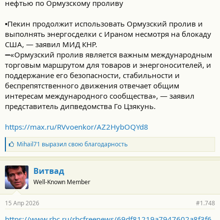
нефтью по Ормузскому проливу
▪️Пекин продолжит использовать Ормузский пролив и
выполнять энергосделки с Ираном несмотря на блокаду
США, — заявил МИД КНР.
➖«Ормузский пролив является важным международным
торговым маршрутом для товаров и энергоносителей, и
поддержание его безопасности, стабильности и
беспрепятственного движения отвечает общим
интересам международного сообщества», — заявил
представитель дипведомства Го Цзякунь.
https://max.ru/RVvoenkor/AZ2HybOQYd8
Б
Mihail71
выразил свою благодарность
л
а
г
Витвад
о
Well-Known Member
д
а
р
15 Апр 2026
#1.748
н
о
https://www.rbc.ru/rbcfreenews/69df81219a7947602a8f3f6