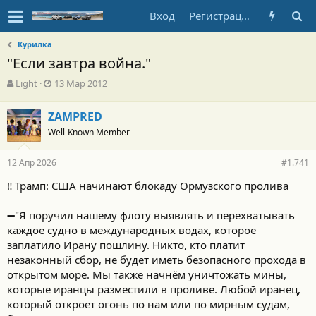
Вход
Регистрация
Курилка
"Если завтра война."
А
Д
Light
13 Мар 2012
в
а
т
т
ZAMPRED
о
а
Well-Known Member
р
н
т
а
е
ч
12 Апр 2026
#1.741
м
а
ы
л
‼️ Трамп: США начинают блокаду Ормузского пролива
а
➖"Я поручил нашему флоту выявлять и перехватывать
каждое судно в международных водах, которое
заплатило Ирану пошлину. Никто, кто платит
незаконный сбор, не будет иметь безопасного прохода в
открытом море. Мы также начнём уничтожать мины,
которые иранцы разместили в проливе. Любой иранец,
который откроет огонь по нам или по мирным судам,