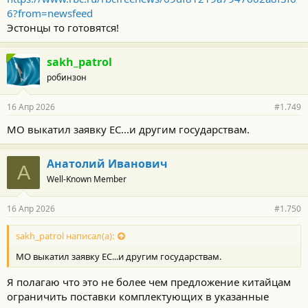
с
6?from=newsfeed
т
и
Эстонцы то готовятся!
:
sakh_patrol
робинзон
16 Апр 2026
#1.749
МО выкатил заявку ЕС...и другим государствам.
Анатолий Иванович
А
Well-Known Member
16 Апр 2026
#1.750
sakh_patrol написал(а):
МО выкатил заявку ЕС...и другим государствам.
Я полагаю что это не более чем предложение китайцам
ограничить поставки комплектующих в указанные