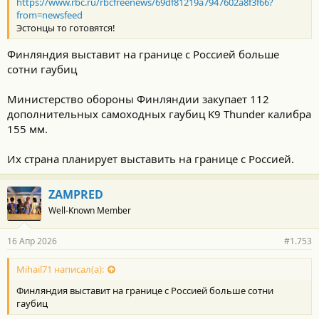
https://www.rbc.ru/rbcfreenews/69df81219a7947602a8f3f66?
from=newsfeed
Эстонцы то готовятся!
Финляндия выставит на границе с Россией больше
сотни гаубиц
Министерство обороны Финляндии закупает 112
дополнительных самоходных гаубиц K9 Thunder калибра
155 мм.
Их страна планирует выставить на границе с Россией.
ZAMPRED
Well-Known Member
16 Апр 2026
#1.753
Mihail71 написал(а):
Финляндия выставит на границе с Россией больше сотни
гаубиц