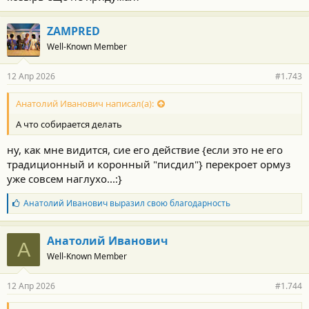
https://max.ru/RVvoenkor/AZ2B2z5KAhI
ZAMPRED
Well-Known Member
12 Апр 2026
#1.743
Анатолий Иванович написал(а):
А что собирается делать
ну, как мне видится, сие его действие {если это не его
традиционный и коронный "писдил"} перекроет ормуз
уже совсем наглухо...:}
Б
Анатолий Иванович
выразил свою благодарность
л
а
г
Анатолий Иванович
А
о
Well-Known Member
д
а
р
12 Апр 2026
#1.744
н
о