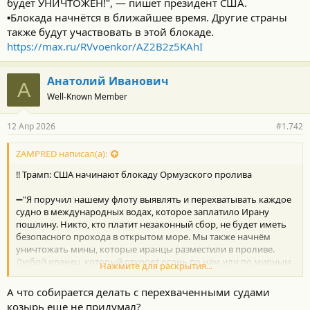
будет УНИЧТОЖЕН!", — пишет президент США.
▪️Блокада начнётся в ближайшее время. Другие страны
также будут участвовать в этой блокаде.
https://max.ru/RVvoenkor/AZ2B2z5KAhI
Анатолий Иванович
А
Well-Known Member
12 Апр 2026
#1.742
ZAMPRED написал(а):
‼️ Трамп: США начинают блокаду Ормузского пролива
➖"Я поручил нашему флоту выявлять и перехватывать каждое
судно в международных водах, которое заплатило Ирану
пошлину. Никто, кто платит незаконный сбор, не будет иметь
безопасного прохода в открытом море. Мы также начнём
уничтожать мины, которые иранцы разместили в проливе.
Любой иранец, который откроет огонь по нам или по мирным
Нажмите для раскрытия...
судам, будет УНИЧТОЖЕН!", — пишет президент США.
▪️Блокада начнётся в ближайшее время. Другие страны также
А что собирается делать с перехваченными судами
будут участвовать в этой блокаде.
козырь еще не придумал?