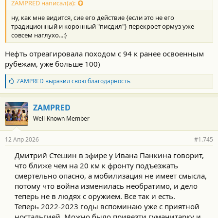
с
ZAMPRED написал(а):
т
ну, как мне видится, сие его действие {если это не его
и
:
традиционный и коронный "писдил"} перекроет ормуз уже
совсем наглухо...:}
Нефть отреагировала походом с 94 к ранее освоенным
рубежам, уже больше 100)
Б
ZAMPRED
выразил свою благодарность
л
а
г
ZAMPRED
о
Well-Known Member
д
а
р
12 Апр 2026
#1.745
н
о
Дмитрий Стешин в эфире у Ивана Панкина говорит,
с
что ближе чем на 20 км к фронту подъезжать
т
и
смертельно опасно, а мобилизация не имеет смысла,
:
потому что война изменилась необратимо, и дело
теперь не в людях с оружием. Все так и есть.
Теперь 2022-2023 годы вспоминаю уже с приятной
ностальгией. Можно было привезти гуманитарку и