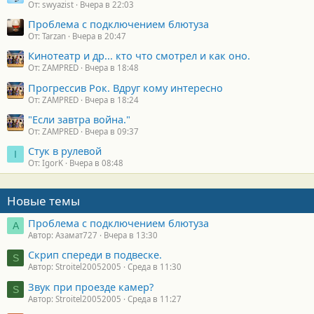
От: swyazist
Вчера в 22:03
Проблема с подключением блютуза
От: Tarzan
Вчера в 20:47
Кинотеатр и др... кто что смотрел и как оно.
От: ZAMPRED
Вчера в 18:48
Прогрессив Рок. Вдруг кому интересно
От: ZAMPRED
Вчера в 18:24
"Если завтра война."
От: ZAMPRED
Вчера в 09:37
Стук в рулевой
I
От: IgorK
Вчера в 08:48
Новые темы
Проблема с подключением блютуза
А
Автор: Азамат727
Вчера в 13:30
Скрип спереди в подвеске.
S
Автор: Stroitel20052005
Среда в 11:30
Звук при проезде камер?
S
Автор: Stroitel20052005
Среда в 11:27