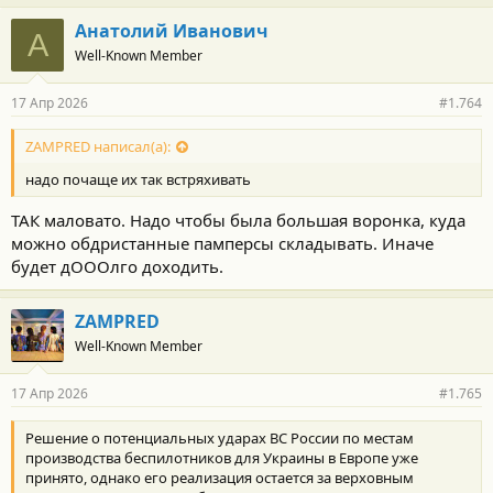
а
г
Анатолий Иванович
А
о
Well-Known Member
д
а
р
17 Апр 2026
#1.764
н
о
с
ZAMPRED написал(а):
т
надо почаще их так встряхивать
и
:
ТАК маловато. Надо чтобы была большая воронка, куда
можно обдристанные памперсы складывать. Иначе
будет дОООлго доходить.
ZAMPRED
Well-Known Member
17 Апр 2026
#1.765
Решение о потенциальных ударах ВС России по местам
производства беспилотников для Украины в Европе уже
принято, однако его реализация остается за верховным