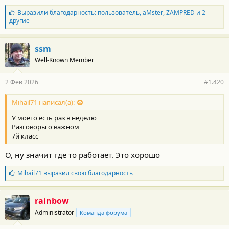
Б
Выразили благодарность:
пользователь
,
aMster
,
ZAMPRED
и 2
л
другие
а
г
о
ssm
д
Well-Known Member
а
р
н
2 Фев 2026
#1.420
о
с
т
Mihail71 написал(а):
и
У моего есть раз в неделю
:
Разговоры о важном
7й класс
О, ну значит где то работает. Это хорошо
Б
Mihail71
выразил свою благодарность
л
а
г
rainbow
о
Administrator
Команда форума
д
а