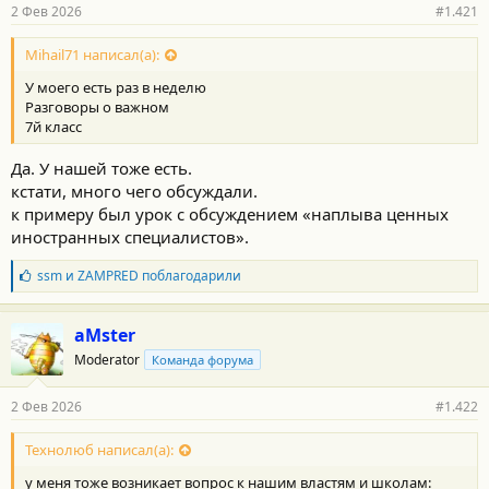
р
2 Фев 2026
#1.421
н
о
с
Mihail71 написал(а):
т
У моего есть раз в неделю
и
:
Разговоры о важном
7й класс
Да. У нашей тоже есть.
кстати, много чего обсуждали.
к примеру был урок с обсуждением «наплыва ценных
иностранных специалистов».
Б
ssm
и
ZAMPRED
поблагодарили
л
а
г
aMster
о
Moderator
Команда форума
д
а
р
2 Фев 2026
#1.422
н
о
с
Технолюб написал(а):
т
у меня тоже возникает вопрос к нашим властям и школам:
и