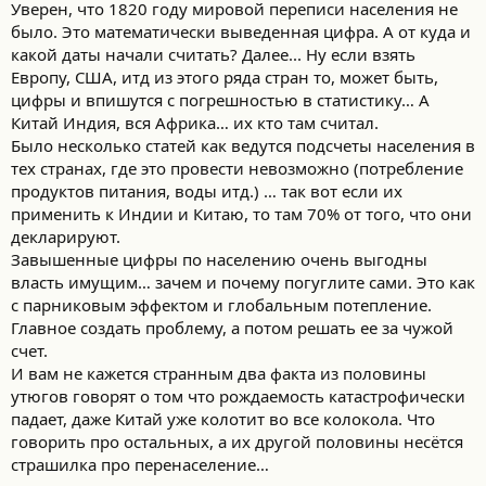
Уверен, что 1820 году мировой переписи населения не
было. Это математически выведенная цифра. А от куда и
какой даты начали считать? Далее... Ну если взять
Европу, США, итд из этого ряда стран то, может быть,
цифры и впишутся с погрешностью в статистику… А
Китай Индия, вся Африка… их кто там считал.
Было несколько статей как ведутся подсчеты населения в
тех странах, где это провести невозможно (потребление
продуктов питания, воды итд.) … так вот если их
применить к Индии и Китаю, то там 70% от того, что они
декларируют.
Завышенные цифры по населению очень выгодны
власть имущим… зачем и почему погуглите сами. Это как
с парниковым эффектом и глобальным потепление.
Главное создать проблему, а потом решать ее за чужой
счет.
И вам не кажется странным два факта из половины
утюгов говорят о том что рождаемость катастрофически
падает, даже Китай уже колотит во все колокола. Что
говорить про остальных, а их другой половины несётся
страшилка про перенаселение…