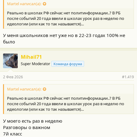
с
Martel написал(а):
т
Реально в школах РФ сейчас нет политинформации..? В РБ
и
:
после событий 20 года ввели в школах урок раз в неделю по
идеологии (или как то так называется)...
У меня школьников нет уже но в 22-23 годах 100% не
было
Mihail71
Super Moderator
Команда форума
2 Фев 2026
#1.419
Martel написал(а):
Реально в школах РФ сейчас нет политинформации..? В РБ
после событий 20 года ввели в школах урок раз в неделю по
идеологии (или как то так называется)...
У моего есть раз в неделю
Разговоры о важном
7й класс