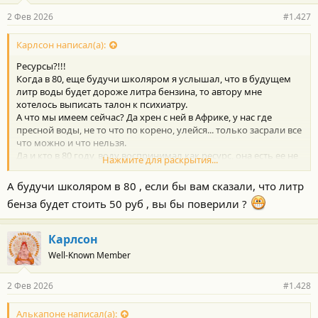
или авторитету.
2 Фев 2026
#1.427
Карлсон написал(а):
Ресурсы?!!!
Когда в 80, еще будучи школяром я услышал, что в будущем
литр воды будет дороже литра бензина, то автору мне
хотелось выписать талон к психиатру.
А что мы имеем сейчас? Да хрен с ней в Африке, у нас где
пресной воды, не то что по корено, улейся... только засрали все
что можно и что нельзя.
Да и кто в 80 году, воду воспринимал как ресурс, она есть ее не
Нажмите для раскрытия...
может не быть.
Ну а потрындеть, да можем чего греха таить. Кстати... я все что
А будучи школяром в 80 , если бы вам сказали, что литр
слышу стараюсь перепроверять. По этой причине, чтобы
бенза будет стоить 50 руб , вы бы поверили ?
меньше проверять, информацию стараюсь черпать либо из
проверенных источников, либо идущих на одной волне, либо
от тех, кто в моей «матрице» стоит выше меня в определенной
Карлсон
теме по развитию/пониманию. Ну или проще доверяю мнению
Well-Known Member
или авторитету.
2 Фев 2026
#1.428
Алькапоне написал(а):