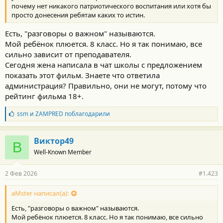
:
почему нет никакого патриотического воспитания или хотя бы
просто донесения ребятам каких то истин.
Есть, "разговоры о важном" называются.
Мой ребёнок плюется. 8 класс. Но я так понимаю, все
сильно зависит от преподавателя.
Сегодня жена написала в чат школы с предложением
показать этот фильм. Знаете что ответила
администрация? Правильно, они не могут, потому что
рейтинг фильма 18+.
Б
ssm
и
ZAMPRED
поблагодарили
л
а
г
Виктор49
В
о
Well-Known Member
д
а
р
2 Фев 2026
#1.423
н
о
с
aMster написал(а):
т
Есть, "разговоры о важном" называются.
и
:
Мой ребёнок плюется. 8 класс. Но я так понимаю, все сильно