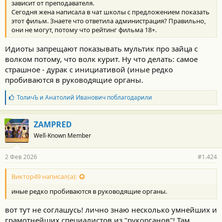
зависит от преподавателя.
Сегодня жена написала в чат школы с предложением показать
этот фильм. Знаете что ответила администрация? Правильно,
они не могут, потому что рейтинг фильма 18+.
Идиоты запрещают показывать мультик про зайца с
волком потому, что волк курит. Ну что делать: самое
страшное - дурак с инициативой (иные редко
пробиваются в руководящие органы.
Б
ТоличЪ
и
Анатолий Иванович
поблагодарили
л
а
г
ZAMPRED
о
Well-Known Member
д
а
р
2 Фев 2026
#1.424
н
о
с
Виктор49 написал(а):
т
иные редко пробиваются в руководящие органы.
и
:
вот тут не соглашусь! лично знаю несколько умнейших и
грамотнейших специалистов из "рукорганов"! Там