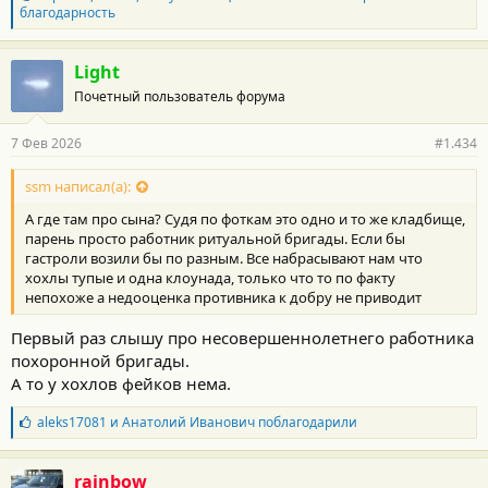
л
благодарность
а
г
о
Light
д
Почетный пользователь форума
а
р
н
7 Фев 2026
#1.434
о
с
т
ssm написал(а):
и
А где там про сына? Судя по фоткам это одно и то же кладбище,
:
парень просто работник ритуальной бригады. Если бы
гастроли возили бы по разным. Все набрасывают нам что
хохлы тупые и одна клоунада, только что то по факту
непохоже а недооценка противника к добру не приводит
Первый раз слышу про несовершеннолетнего работника
похоронной бригады.
А то у хохлов фейков нема.
Б
aleks17081
и
Анатолий Иванович
поблагодарили
л
а
г
rainbow