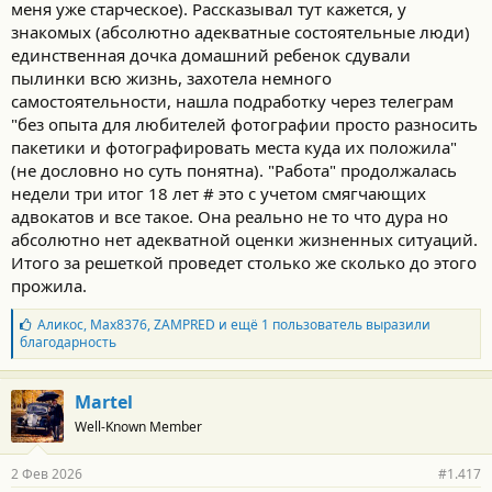
меня уже старческое). Рассказывал тут кажется, у
знакомых (абсолютно адекватные состоятельные люди)
единственная дочка домашний ребенок сдували
пылинки всю жизнь, захотела немного
самостоятельности, нашла подработку через телеграм
"без опыта для любителей фотографии просто разносить
пакетики и фотографировать места куда их положила"
(не дословно но суть понятна). "Работа" продолжалась
недели три итог 18 лет # это с учетом смягчающих
адвокатов и все такое. Она реально не то что дура но
абсолютно нет адекватной оценки жизненных ситуаций.
Итого за решеткой проведет столько же сколько до этого
прожила.
Б
Аликос
,
Max8376
,
ZAMPRED
и ещё 1 пользователь выразили
л
благодарность
а
г
о
Martel
д
Well-Known Member
а
р
н
2 Фев 2026
#1.417
о