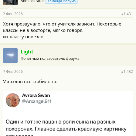
Administrator
Команда форума
д
а
р
2 Фев 2026
#1.431
н
о
Хотя прозвучало, что от учителя зависит. Некоторые
с
классы не в восторге, мягко говоря.
т
и
их классу повезло
:
Light
Почетный пользователь форума
7 Фев 2026
#1.432
У хохлов всё стабильно.