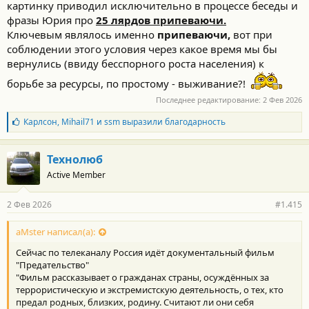
картинку приводил исключительно в процессе беседы и
фразы Юрия про
25 лярдов припеваючи.
Ключевым являлось именно
припеваючи,
вот при
соблюдении этого условия через какое время мы бы
вернулись (ввиду бесспорного роста населения) к
борьбе за ресурсы, по простому - выживание?!
Последнее редактирование:
2 Фев 2026
Б
Карлсон
,
Mihail71
и
ssm
выразили благодарность
л
а
г
Технолюб
о
Active Member
д
а
р
2 Фев 2026
#1.415
н
о
с
aMster написал(а):
т
Сейчас по телеканалу Россия идёт документальный фильм
и
:
"Предательство"
"Фильм рассказывает о гражданах страны, осуждённых за
террористическую и экстремистскую деятельность, о тех, кто
предал родных, близких, родину. Считают ли они себя