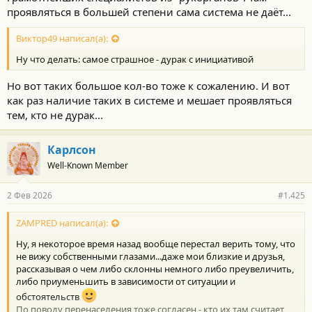
проявляться в большей степени сама система не даёт...
Виктор49 написал(а):
Ну что делать: самое страшное - дурак с инициативой
Но вот таких большое кол-во тоже к сожалению. И вот
как раз наличие таких в системе и мешает проявляться
тем, кто не дурак...
Карлсон
Well-Known Member
2 Фев 2026
#1.425
ZAMPRED написал(а):
Ну, я некоторое время назад вообще перестал верить тому, что
не вижу собственными глазами...даже мои близкие и друзья,
рассказывая о чем либо склонны немного либо преувеличить,
либо приуменьшить в зависимости от ситуации и
обстоятельств
По поводу перенаселения тоже согласен - кто их там считает,