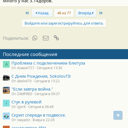
Много у нас 3.14доров.
First
Last
Назад
48 из 77
Вперёд
Войдите или зарегистрируйтесь для ответа.
WhatsApp
Электронная почта
Ссылка
Поделиться:
Последние сообщения
Проблема с подключением блютуза
А
От: Азамат727
Сегодня в 13:30
С Днем Рождения, Sokolov73!
От: alexlx470
Сегодня в 13:22
"Если завтра война."
От: ZAMPRED
Сегодня в 09:37
Стук в рулевой
I
От: IgorK
Сегодня в 08:48
Скрип спереди в подвеске.
Свер
От: swyazist
Вчера в 22:28
аккумулятор 45H