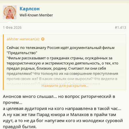
Карлсон
Well-Known Member
1 Фев 2026
#1.413
aMster написал(а):
Сейчас по телеканалу Россия идёт документальный фильм
"Предательство"
"Фильм рассказывает о гражданах страны, осуждённых за
террористическую и экстремистскую деятельность, о тех, кто
предал родных, близких, родину. Считают ли они себя
предателями? Что толкнуло их на совершение преступления
против своих же? В каких семьях они выросли? Что видели в
родном городе? О чём мечтали? Съёмки прошли в
Нажмите для раскрытия...
исправительных учреждениях, тюрьмах разных регионов."
Анонсов много слышал... но вопрос риторический в
Режиссёр Андрей Медведев.
прочем...
а целевая аудитория на кого напраавлена в такой час...
Показывают без прикрас, как их задерживают дома, как
А ну как же там Парад юмора и Малахов в прайм там
родители на них смотрят.
У меня бы сердце разорвалось если бы мне сказали что мой
идут, а то не да бог напугаем кого из молодежи суровой
сын сейчас поедет в тюрьму.
правдой бытия.