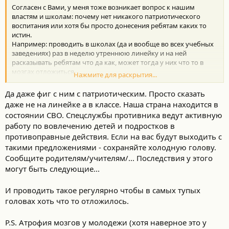
Согласен с Вами, у меня тоже возникает вопрос к нашим
властям и школам: почему нет никакого патриотического
воспитания или хотя бы просто донесения ребятам каких то
истин.
Например: проводить в школах (да и вообще во всех учебных
заведениях) раз в неделю утреннюю линейку и на ней
расказывать ребятам что да как, может тогда у них что то в
мозгах отложиться.
Нажмите для раскрытия...
А то сидят за компьютером в игрушках, да хренпойми каких
соцсетях и больше ни чем не интерересуются.
Да даже фиг с ним с патриотическим. Просто сказать
даже не на линейке а в классе. Наша страна находится в
состоянии СВО. Спецслужбы противника ведут активную
работу по вовлечению детей и подростков в
противоправные действия. Если на вас будут выходить с
такими предложениями - сохраняйте холодную голову.
Сообщите родителям/учителям/... Последствия у этого
могут быть следующие...
И проводить такое регулярно чтобы в самых тупых
головах хоть что то отложилось.
P.S. Атрофия мозгов у молодежи (хотя наверное это у