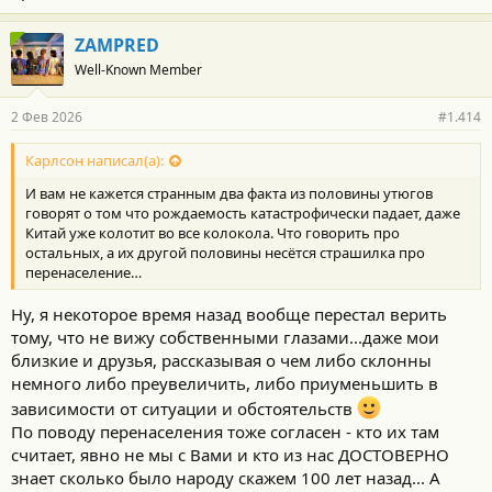
Посмотрите, покажите молодежи.
ZAMPRED
Well-Known Member
2 Фев 2026
#1.414
Карлсон написал(а):
И вам не кажется странным два факта из половины утюгов
говорят о том что рождаемость катастрофически падает, даже
Китай уже колотит во все колокола. Что говорить про
остальных, а их другой половины несётся страшилка про
перенаселение…
Ну, я некоторое время назад вообще перестал верить
тому, что не вижу собственными глазами...даже мои
близкие и друзья, рассказывая о чем либо склонны
немного либо преувеличить, либо приуменьшить в
зависимости от ситуации и обстоятельств
По поводу перенаселения тоже согласен - кто их там
считает, явно не мы с Вами и кто из нас ДОСТОВЕРНО
знает сколько было народу скажем 100 лет назад... А