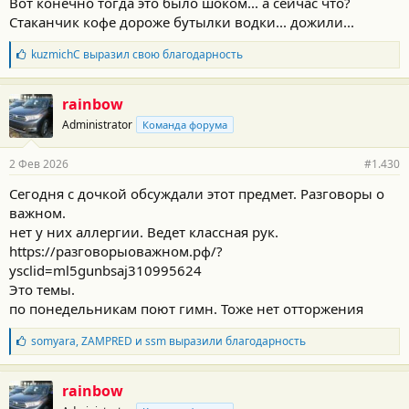
Вот конечно тогда это было шоком... а сейчас что?
Стаканчик кофе дороже бутылки водки... дожили...
Б
kuzmichC
выразил свою благодарность
л
а
г
rainbow
о
Administrator
Команда форума
д
а
р
2 Фев 2026
#1.430
н
о
Сегодня с дочкой обсуждали этот предмет. Разговоры о
с
важном.
т
и
нет у них аллергии. Ведет классная рук.
:
https://разговорыоважном.рф/?
ysclid=ml5gunbsaj310995624
Это темы.
по понедельникам поют гимн. Тоже нет отторжения
Б
somyara
,
ZAMPRED
и
ssm
выразили благодарность
л
а
г
rainbow
о