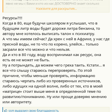
явно не мы с Вами и кто из нас ДОСТОВЕРНО знает сколько
было народу скажем 100 лет назад... А картинку приводил
Нажмите для раскрытия...
исключительно в процессе беседы и фразы Юрия про
25
лярдов припеваючи.
Ресурсы?!!!
Ключевым являлось именно
припеваючи,
вот при
Когда в 80, еще будучи школяром я услышал, что в
соблюдении этого условия через какое время мы бы
будущем литр воды будет дороже литра бензина, то
вернулись (ввиду бесспорного роста населения) к борьбе за
автору мне хотелось выписать талон к психиатру.
ресурсы, по простому - выживание?!
А что мы имеем сейчас? Да хрен с ней в Африке, у нас где
пресной воды, не то что по корено, улейся... только
засрали все что можно и что нельзя.
Да и кто в 80 году, воду воспринимал как ресурс, она
есть ее не может не быть.
Ну а потрындеть, да можем чего греха таить. Кстати... я
все что слышу стараюсь перепроверять. По этой
причине, чтобы меньше проверять, информацию
стараюсь черпать либо из проверенных источников,
либо идущих на одной волне, либо от тех, кто в моей
«матрице» стоит выше меня в определенной теме по
развитию/пониманию. Ну или проще доверяю мнению
или авторитету.
Б
ssm
выразил свою благодарность