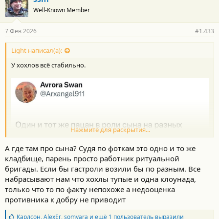
Well-Known Member
7 Фев 2026
#1.433
Light написал(а):
У хохлов всё стабильно.
Нажмите для раскрытия...
А где там про сына? Судя по фоткам это одно и то же
кладбище, парень просто работник ритуальной
бригады. Если бы гастроли возили бы по разным. Все
набрасывают нам что хохлы тупые и одна клоунада,
только что то по факту непохоже а недооценка
противника к добру не приводит
Б
Карлсон
,
AlexEr
,
somyara
и ещё 1 пользователь выразили