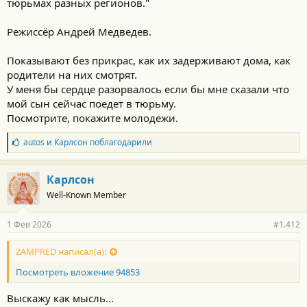
тюрьмах разных регионов."
Режиссёр Андрей Медведев.
Показывают без прикрас, как их задерживают дома, как
родители на них смотрят.
У меня бы сердце разорвалось если бы мне сказали что
мой сын сейчас поедет в тюрьму.
Посмотрите, покажите молодежи.
Б
autos
и
Карлсон
поблагодарили
л
а
г
Карлсон
о
Well-Known Member
д
а
р
1 Фев 2026
#1.412
н
о
с
ZAMPRED написал(а):
т
Посмотреть вложение 94853
и
:
Выскажу как мысль...