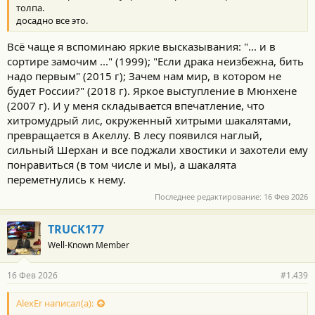
толпа.
досадно все это.
Всё чаще я вспоминаю яркие высказывания: "... и в
сортире замочим ..." (1999); "Если драка неизбежна, бить
надо первым" (2015 г); Зачем нам мир, в котором не
будет России?" (2018 г). Яркое выступление в Мюнхене
(2007 г). И у меня складывается впечатление, что
хитромудрый лис, окруженный хитрыми шакалятами,
превращается в Акеллу. В лесу появился наглый,
сильный Шерхан и все поджали хвостики и захотели ему
понравиться (в том числе и мы), а шакалята
переметнулись к нему.
Последнее редактирование:
16 Фев 2026
TRUCK177
Well-Known Member
16 Фев 2026
#1.439
AlexEr написал(а):