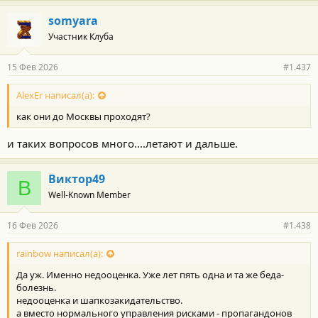
somyara
Участник Клуба
15 Фев 2026
#1.437
AlexEr написал(а):
как они до Москвы проходят?
и таких вопросов много....летают и дальше.
Виктор49
В
Well-Known Member
16 Фев 2026
#1.438
rainbow написал(а):
Да уж. Именно недооценка. Уже лет пять одна и та же беда-
болезнь.
недооценка и шапкозакидательство.
а вместо нормального управления рисками - пропагандонов