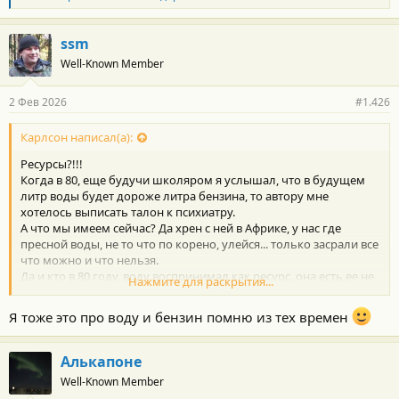
л
а
г
ssm
о
Well-Known Member
д
а
р
2 Фев 2026
#1.426
н
о
с
Карлсон написал(а):
т
Ресурсы?!!!
и
:
Когда в 80, еще будучи школяром я услышал, что в будущем
литр воды будет дороже литра бензина, то автору мне
хотелось выписать талон к психиатру.
А что мы имеем сейчас? Да хрен с ней в Африке, у нас где
пресной воды, не то что по корено, улейся... только засрали все
что можно и что нельзя.
Да и кто в 80 году, воду воспринимал как ресурс, она есть ее не
Нажмите для раскрытия...
может не быть.
Ну а потрындеть, да можем чего греха таить. Кстати... я все что
Я тоже это про воду и бензин помню из тех времен
слышу стараюсь перепроверять. По этой причине, чтобы
меньше проверять, информацию стараюсь черпать либо из
проверенных источников, либо идущих на одной волне, либо
Алькапоне
от тех, кто в моей «матрице» стоит выше меня в определенной
Well-Known Member
теме по развитию/пониманию. Ну или проще доверяю мнению