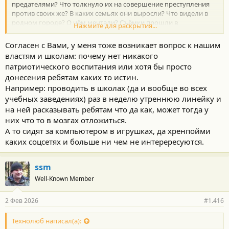
предателями? Что толкнуло их на совершение преступления
против своих же? В каких семьях они выросли? Что видели в
родном городе? О чём мечтали? Съёмки прошли в
Нажмите для раскрытия...
исправительных учреждениях, тюрьмах разных регионов."
Согласен с Вами, у меня тоже возникает вопрос к нашим
Режиссёр Андрей Медведев.
властям и школам: почему нет никакого
патриотического воспитания или хотя бы просто
Показывают без прикрас, как их задерживают дома, как
донесения ребятам каких то истин.
родители на них смотрят.
У меня бы сердце разорвалось если бы мне сказали что мой
Например: проводить в школах (да и вообще во всех
сын сейчас поедет в тюрьму.
учебных заведениях) раз в неделю утреннюю линейку и
Посмотрите, покажите молодежи.
на ней расказывать ребятам что да как, может тогда у
них что то в мозгах отложиться.
А то сидят за компьютером в игрушках, да хренпойми
каких соцсетях и больше ни чем не интерересуются.
ssm
Well-Known Member
2 Фев 2026
#1.416
Технолюб написал(а):