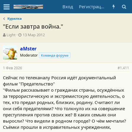
Вход
Регистрация
Курилка
"Если завтра война."
А
Д
Light
13 Мар 2012
в
а
т
т
aMster
о
а
Moderator
р
н
Команда форума
т
а
е
ч
1 Фев 2026
#1.411
м
а
ы
л
Сейчас по телеканалу Россия идёт документальный
а
фильм "Предательство"
"Фильм рассказывает о гражданах страны, осуждённых
за террористическую и экстремистскую деятельность, о
тех, кто предал родных, близких, родину. Считают ли
они себя предателями? Что толкнуло их на совершение
преступления против своих же? В каких семьях они
выросли? Что видели в родном городе? О чём мечтали?
Съёмки прошли в исправительных учреждениях,