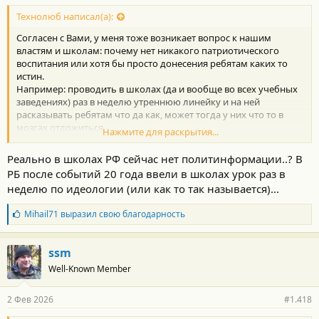
с
т
Технолюб написал(а):
и
Согласен с Вами, у меня тоже возникает вопрос к нашим
:
властям и школам: почему нет никакого патриотического
воспитания или хотя бы просто донесения ребятам каких то
истин.
Например: проводить в школах (да и вообще во всех учебных
заведениях) раз в неделю утреннюю линейку и на ней
расказывать ребятам что да как, может тогда у них что то в
мозгах отложиться.
Нажмите для раскрытия...
А то сидят за компьютером в игрушках, да хренпойми каких
соцсетях и больше ни чем не интерересуются.
Реально в школах РФ сейчас нет политинформации..? В
РБ после событий 20 года ввели в школах урок раз в
неделю по идеологии (или как то так называется)...
Б
Mihail71
выразил свою благодарность
л
а
г
ssm
о
Well-Known Member
д
а
р
2 Фев 2026
#1.418
н
о