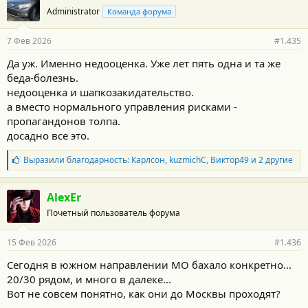
о
Administrator
Команда форума
д
а
р
7 Фев 2026
#1.435
н
о
Да уж. Именно недооценка. Уже лет пять одна и та же
с
беда-болезнь.
т
и
недооценка и шапкозакидательство.
:
а вместо нормального управления рисками -
пропагандонов толпа.
досадно все это.
Б
Выразили благодарность:
Карлсон
,
kuzmichC
,
Виктор49
и 2 другие
л
а
г
AlexEr
о
Почетный пользователь форума
д
а
р
15 Фев 2026
#1.436
н
о
Сегодня в южном направлении МО бахало конкретно...
с
20/30 рядом, и много в далеке...
т
и
Вот не совсем понятно, как они до Москвы проходят?
: