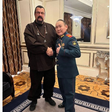
Требуют воевать до победы. Нет, до Победы. Почему? Да,
может, потому, что за три года войны возникла и оформилась
целая прослойка людей, которые от этой войны кормятся. Для
них конец войны – это конец карьеры. И они будут делать все,
чтобы война длилась
✅ Мне кажется, победа для нас – это остановиться на
закреплении того, что мы могли достичь в этой войне с тем
состоянием армии, общества, медиа, культуры, которое имели
на начало 2022 года. Давайте по-честному: мы воевали против
объединенной экономической, политической и военной мощи
объединенной Европы и США, подкрепленной
отмороженными, накаченными пропагандой «небратьями». И
мы устояли, да не только устояли, но и диктуем сейчас условия
мира объединенному Западу. Заметьте, мы не видим, чтобы в
переговорах участвовали Европа или Китай. Выходит, контуры
нового мира рисуют на двоих Россия и США, в то время как
роль остальных стран заметно понижена. И вот уже на Западе
начинают суетливо предлагать России вернуться в G8. Это
означает, что Россия не просто вернулась в концерт мировых
держав. Она вошла в абсолютный мировой топ