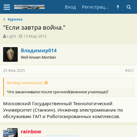
Вход
Регистрация
Курилка
"Если завтра война."
А
Д
Light
13 Мар 2012
в
а
т
т
Владимир014
о
а
Well-Known Member
р
н
т
а
е
ч
25 Фев 2025
#421
м
а
ы
л
Витвад написал(а):
а
Что заканчивали после срочной(военное училище)?
Московский Государственный Технологический
Университет (Станкин). Инженер электромеханик по
обслуживаю ГАП и Роботизированных комплексов.
rainbow