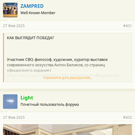
ZAMPRED
Well-Known Member
27 Фев 2025
#431
КАК ВЫГЛЯДИТ ПОБЕДА?
Участник СВО, философ, художник, куратор выставок
современного искусства Антон Беликов, со страниц
официозного издания (
https://vz.ru/opinions/2025/2/27/1317432.html
) обращается к
Нажмите для раскрытия...
"диванным патриотам", "продавцам финок НКВД" (не путать с
военкорами), мамкиным людоедам и проч.
Light
Как говорится, Sapienti sat (умный поймет), а кто нет, то пусть
еще раз послушает Президента на сегодняшней Коллегии.
Почетный пользователь форума
27 Фев 2025
#432
✅ Воспаленные активисты и военкорствующие скуфы уже
принялись шипеть в нижнем «Телеграме» про dogovornyak.