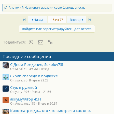
Б
Анатолий Иванович
выразил свою благодарность
л
а
First
Last
г
Назад
15 из 77
Вперёд
о
д
Войдите или зарегистрируйтесь для ответа.
а
р
н
WhatsApp
Электронная почта
Ссылка
Поделиться:
о
с
т
Последние сообщения
и
:
С Днем Рождения, Sokolov73!
От: Mihail71
49 мин. назад
Скрип спереди в подвеске.
От: swyazist
Вчера в 22:28
Стук в рулевой
Y
От: yuriy1976
Вчера в 21:56
аккумулятор 45H
А
От: Александр186
Вчера в 20:37
Кинотеатр и др... кто что смотрел и как оно.