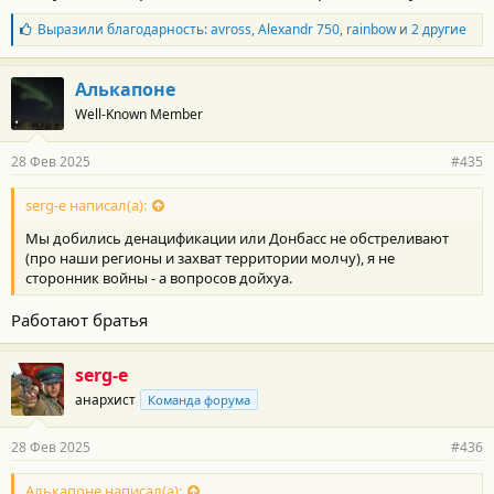
Б
Выразили благодарность:
avross
,
Alexandr 750
,
rainbow
и 2 другие
л
а
г
Алькапоне
о
Well-Known Member
д
а
р
28 Фев 2025
#435
н
о
с
serg-e написал(а):
т
Мы добились денацификации или Донбасс не обстреливают
и
:
(про наши регионы и захват территории молчу), я не
сторонник войны - а вопросов дойхуа.
Работают братья
serg-e
анархист
Команда форума
28 Фев 2025
#436
Алькапоне написал(а):