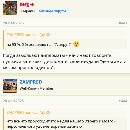
г
serg-e
о
анархист
Команда форума
д
а
р
28 Фев 2025
#443
н
о
с
ZAMPRED написал(а):
т
и
на 95 %, 5 % оставляю на - "А вдруг?"
:
Когда замолкают дипломаты - начинают говорить
пушки, а затыкают дипломаты свои неудачи "деньгами и
мясом простолюдинов".
ZAMPRED
Well-Known Member
28 Фев 2025
#444
ZAMPRED написал(а):
что все что происходит это не для нашего (твоего и моего)
персонального удовлетворения жизнью