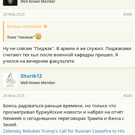
Well-Known Member
28 Фев 2025
#448
Витвад написал(а):
Тоже "пинжак"
Ну не совсем "Пиджак". В армии я же служил. Пиджаками
считают тех кьл после военной кафедры пришел. Я
учился на вечернем факультете.
Shurik12
Well-Known Member
28 Фев 2025
#449
Боюсь радоваться раньше времени, но только что
просматривал буржуйские новости и набрёл на отчёт
Nesweek о сегодняшних переговорах Трампа и Вэнса с
Зелей.
Zelensky Rebukes Trump's Call for Russian Ceasefire to His