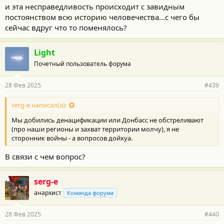
и эта несправедливость происходит с завидным
постоянством всю историю человечества...с чего бы
сейчас вдруг что то поменялось?
Light
Почетный пользователь форума
28 Фев 2025
#439
serg-e написал(а):
Мы добились денацификации или Донбасс не обстреливают
(про наши регионы и захват территории молчу), я не
сторонник войны - а вопросов дойхуа.
В связи с чем вопрос?
serg-e
анархист
Команда форума
28 Фев 2025
#440