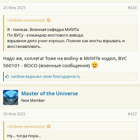
р
25 Фев 2025
#426
н
о
с
rainbow написал(а):
т
Я - пинжак. Военная кафедра МИИТа
и
:
По ВУСу - командир мостового взвода.
взрывное дело учил хорошо. Помню как мосты взрывать и
восстанавливать.
Надо же, коллега! Тоже на войну в МИИТе ходил, ВУС
560101 - ВОСО (военные сообщения)
Б
rainbow
выразил свою благодарность
л
а
г
Master of the Universe
о
New Member
д
а
р
26 Фев 2025
#427
н
о
с
rainbow написал(а):
т
Ну… тогда пора…
и