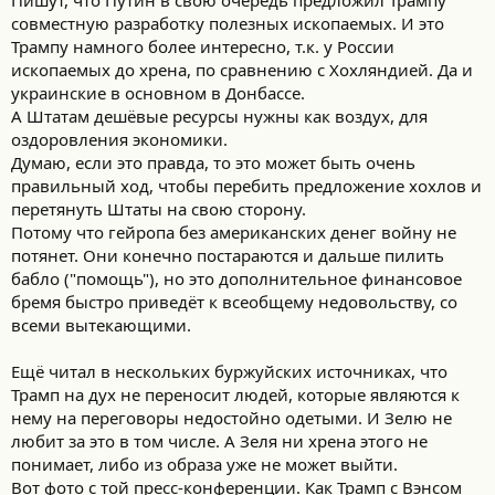
Пишут, что Путин в свою очередь предложил Трампу
совместную разработку полезных ископаемых. И это
Трампу намного более интересно, т.к. у России
ископаемых до хрена, по сравнению с Хохляндией. Да и
украинские в основном в Донбассе.
А Штатам дешёвые ресурсы нужны как воздух, для
оздоровления экономики.
Думаю, если это правда, то это может быть очень
правильный ход, чтобы перебить предложение хохлов и
перетянуть Штаты на свою сторону.
Потому что гейропа без американских денег войну не
потянет. Они конечно постараются и дальше пилить
бабло ("помощь"), но это дополнительное финансовое
бремя быстро приведёт к всеобщему недовольству, со
всеми вытекающими.
Ещё читал в нескольких буржуйских источниках, что
Трамп на дух не переносит людей, которые являются к
нему на переговоры недостойно одетыми. И Зелю не
любит за это в том числе. А Зеля ни хрена этого не
понимает, либо из образа уже не может выйти.
Вот фото с той пресс-конференции. Как Трамп с Вэнсом