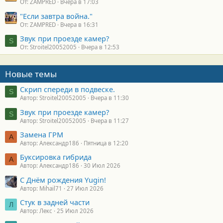
От: ZAMPRED
Вчера в 17:03
"Если завтра война."
От: ZAMPRED
Вчера в 16:31
Звук при проезде камер?
S
От: Stroitel20052005
Вчера в 12:53
Новые темы
Скрип спереди в подвеске.
S
Автор: Stroitel20052005
Вчера в 11:30
Звук при проезде камер?
S
Автор: Stroitel20052005
Вчера в 11:27
Замена ГРМ
А
Автор: Александр186
Пятница в 12:20
Буксировка гибрида
А
Автор: Александр186
30 Июл 2026
С Днём рождения Yugin!
Автор: Mihail71
27 Июл 2026
Стук в задней части
Л
Автор: Лекс
25 Июл 2026