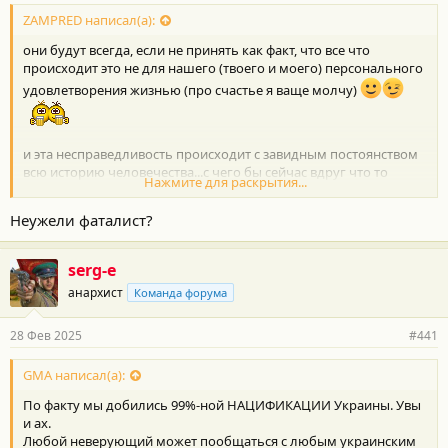
ZAMPRED написал(а):
они будут всегда, если не принять как факт, что все что
происходит это не для нашего (твоего и моего) персонального
удовлетворения жизнью (про счастье я ваще молчу)
и эта несправедливость происходит с завидным постоянством
всю историю человечества...с чего бы сейчас вдруг что то
Нажмите для раскрытия...
поменялось?
Неужели фаталист?
serg-e
анархист
Команда форума
28 Фев 2025
#441
GMA написал(а):
По факту мы добились 99%-ной НАЦИФИКАЦИИ Украины. Увы
и ах.
Любой неверующий может пообщаться с любым украинским