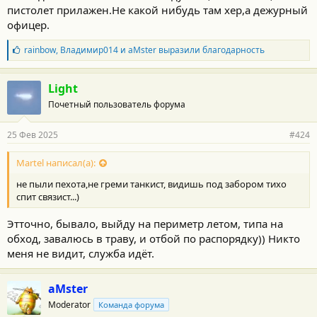
пистолет прилажен.Не какой нибудь там хер,а дежурный
офицер.
Б
rainbow
,
Владимир014
и
aMster
выразили благодарность
л
а
г
Light
о
Почетный пользователь форума
д
а
р
25 Фев 2025
#424
н
о
с
Martel написал(а):
т
не пыли пехота,не греми танкист, видишь под забором тихо
и
:
спит связист...)
Этточно, бывало, выйду на периметр летом, типа на
обход, завалюсь в траву, и отбой по распорядку)) Никто
меня не видит, служба идёт.
aMster
Moderator
Команда форума