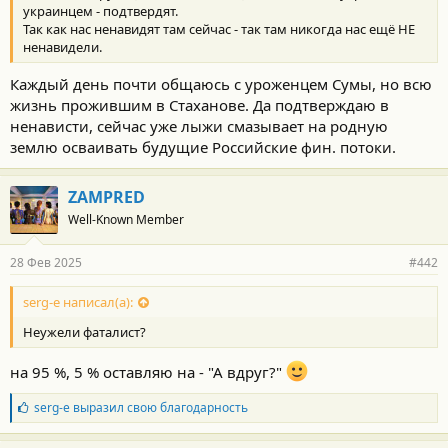
украинцем - подтвердят.
Так как нас ненавидят там сейчас - так там никогда нас ещё НЕ
ненавидели.
Каждый день почти общаюсь с уроженцем Сумы, но всю
жизнь прожившим в Стаханове. Да подтверждаю в
ненависти, сейчас уже лыжи смазывает на родную
землю осваивать будущие Российские фин. потоки.
ZAMPRED
Well-Known Member
28 Фев 2025
#442
serg-e написал(а):
Неужели фаталист?
на 95 %, 5 % оставляю на - "А вдруг?"
Б
serg-e
выразил свою благодарность
л
а