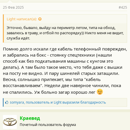
25 Фев 2025
#425
Light написал(а):
Этточно, бывало, выйду на периметр летом, типа на обход,
завалюсь в траву, и отбой по распорядку)) Никто меня не видит,
служба идёт.
Помню долго искали где кабель телефонный поврежден,
и забрались на бокс - стоянку спецтехники (нашли
способ как без подкатывания машины с кунгом это
делать). А там было такое место, что тебя даже с вышки
на посту не видно. И пару шинелей старых затащили.
Весна, солнышко припекает, мы типа "кабель
восстанавливаем". Недели две наверное чинили, пока
не спалились. Уж больно загар хорошо лег
Б
somyara
,
пользователь
и
Light
выразили благодарность
л
а
г
Краевед
о
Почетный пользователь форума
д
а