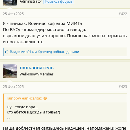
Administrator
Команда форума
25 Фев 2025
#422
Я - пинжак. Военная кафедра МИИТа
По ВУСу - командир мостового взвода.
взрывное дело учил хорошо. Помню как мосты взрывать
и восстанавливать.
Б
Владимир014
и
Краевед
поблагодарили
л
а
г
пользователь
о
Well-Known Member
д
а
р
25 Фев 2025
#423
н
о
с
rainbow написал(а):
т
Ну… тогда пора…
и
:
Кто ебётся в дождь и грязь!?)
..,.
Наша доблестная связь.Весь надушен ,напомажен,к жопе