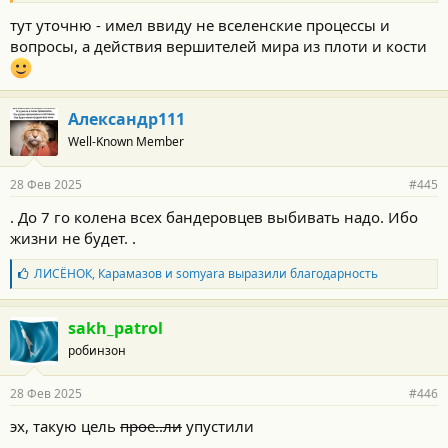
тут уточню - имел ввиду не вселенские процессы и
вопросы, а действия вершителей мира из плоти и кости
Александр111
Well-Known Member
28 Фев 2025
#445
. До 7 го колена всех бандеровцев выбивать надо. Ибо
жизни не будет. .
Б
ЛИСЁНОК
,
Карамазов
и
somyara
выразили благодарность
л
а
г
sakh_patrol
о
робинзон
д
а
р
28 Фев 2025
#446
н
о
эх, такую цель
прое..ли
упустили
с