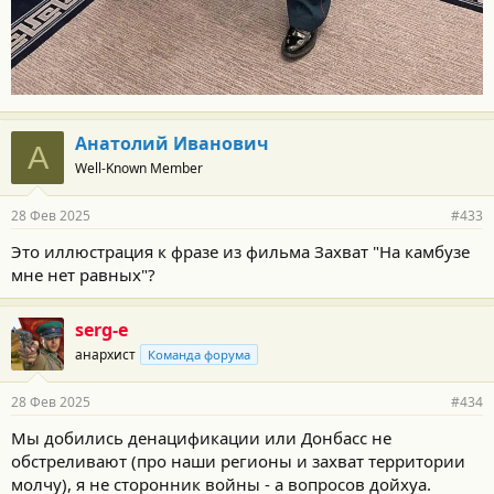
✅ А всем, кто говорит, что без немедленного взятия Харькова и
Одессы это будет не победа, а «договорняк», я могу подарить
свой бронежилет и предложить лично штурмануть Одессу и
Харьков. Потому что обычно те, кто кричат громче всех про
«договорняк», сами трутся где-то рядом с передовой, но
никогда на передовой.
Анатолий Иванович
https://t.me/mig41/40474
А
Well-Known Member
28 Фев 2025
#433
Это иллюстрация к фразе из фильма Захват "На камбузе
мне нет равных"?
serg-e
анархист
Команда форума
28 Фев 2025
#434
Мы добились денацификации или Донбасс не
обстреливают (про наши регионы и захват территории
молчу), я не сторонник войны - а вопросов дойхуа.