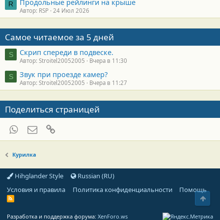
Продольные рейлинги на крыше
R
Автор: RSP
24 Июл 2026
Самое читаемое за 5 дней
Скрип спереди в подвеске.
S
Автор: Stroitel20052005
Вчера в 11:30
Звук при проезде камер?
S
Автор: Stroitel20052005
Вчера в 11:27
Поделиться страницей
WhatsApp
Электронная почта
Ссылка
Курилка
Hihglander Style
Russian (RU)
Условия и правила
Политика конфиденциальности
Помощь
Свер
R
S
S
Разработка и поддержка форума:
XenForo.ws