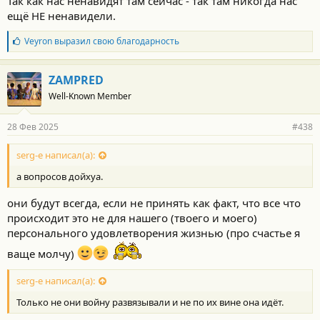
Так как нас ненавидят там сейчас - так там никогда нас
ещё НЕ ненавидели.
Б
Veyron
выразил свою благодарность
л
а
г
ZAMPRED
о
Well-Known Member
д
а
р
28 Фев 2025
#438
н
о
с
serg-e написал(а):
т
а вопросов дойхуа.
и
:
они будут всегда, если не принять как факт, что все что
происходит это не для нашего (твоего и моего)
персонального удовлетворения жизнью (про счастье я
ваще молчу)
serg-e написал(а):
Только не они войну развязывали и не по их вине она идёт.