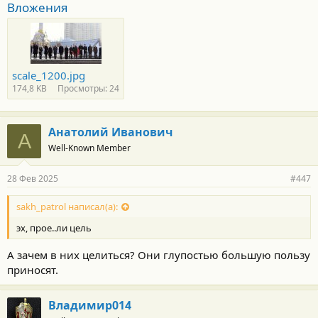
т
Вложения
и
:
scale_1200.jpg
174,8 KB
Просмотры: 24
Анатолий Иванович
А
Well-Known Member
28 Фев 2025
#447
sakh_patrol написал(а):
эх, прое..ли цель
А зачем в них целиться? Они глупостью большую пользу
приносят.
Владимир014