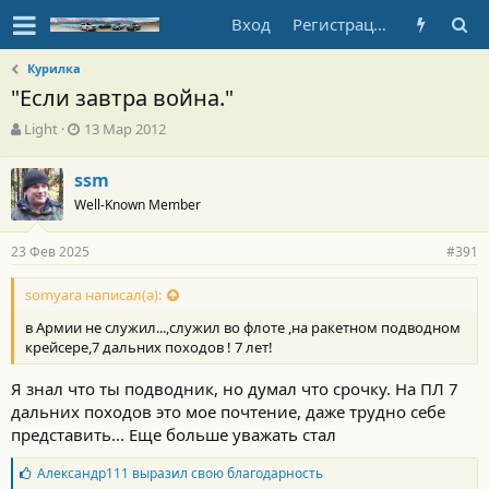
Вход
Регистрация
Курилка
"Если завтра война."
А
Д
Light
13 Мар 2012
в
а
т
т
ssm
о
а
Well-Known Member
р
н
т
а
е
ч
23 Фев 2025
#391
м
а
ы
л
somyara написал(а):
а
в Армии не служил...,служил во флоте ,на ракетном подводном
крейсере,7 дальних походов ! 7 лет!
Я знал что ты подводник, но думал что срочку. На ПЛ 7
дальних походов это мое почтение, даже трудно себе
представить... Еще больше уважать стал
Б
Александр111
выразил свою благодарность