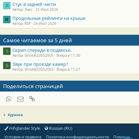
Стук в задней части
Л
Автор: Лекс
25 Июл 2026
Продольные рейлинги на крыше
R
Автор: RSP
24 Июл 2026
Самое читаемое за 5 дней
Скрип спереди в подвеске.
S
Автор: Stroitel20052005
Вчера в 11:30
Звук при проезде камер?
S
Автор: Stroitel20052005
Вчера в 11:27
Поделиться страницей
WhatsApp
Электронная почта
Ссылка
Курилка
Hihglander Style
Russian (RU)
Условия и правила
Политика конфиденциальности
Помощь