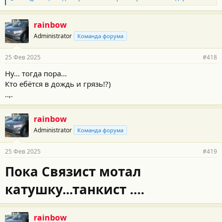
л
:
а
г
rainbow
о
Administrator
Команда форума
д
а
р
25 Фев 2025
#418
н
о
Ну… тогда пора…
с
Кто ебётся в дождь и грязь!?)
т
и
..,.
:
rainbow
Administrator
Команда форума
25 Фев 2025
#419
Пока Связист мотал
катушку...танкист ….
rainbow