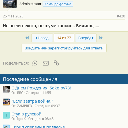
Administrator
Команда форума
25 Фев 2025
#420
Не пыли пехота, не шуми танкист. Видишь,….
First
Last
Назад
14 из 77
Вперёд
Войдите или зарегистрируйтесь для ответа.
WhatsApp
Электронная почта
Ссылка
Поделиться:
Последние сообщения
С Днем Рождения, Sokolov73!
От: RRC
Сегодня в 11:55
"Если завтра война."
От: ZAMPRED
Сегодня в 09:37
Стук в рулевой
I
От: IgorK
Сегодня в 08:48
Скрип спереди в подвеске.