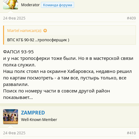
о
Moderator
Команда форума
д
а
р
24 Фев 2025
#409
н
о
с
Martel написал(а):
т
ВПС КГБ 90-92 ...тропосферщик )
и
:
ФАПСИ 93-95
и у нас тропосферки тоже были. Но я в мастерской связи
полка служил.
Наш полк стоял на окраине Хабаровска, недавно решил
по картам посмотреть - а там все, пустырь только, все
развалили.
Поиск по номеру части в совсем другой район
показывает...
ZAMPRED
Well-Known Member
24 Фев 2025
#410