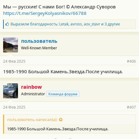
Мы — русские! С нами Бог! © Александр Суворов
https://t.me/SergeyKolyasnikov/66788
Б
Выразили благодарность:
Letak
,
avross
,
aov_stavr
и 3 другие
л
а
г
пользователь
о
Well-Known Member
д
а
р
24 Фев 2025
#406
н
о
1985-1990 Большой Камень.Звезда.После училища.
с
т
и
rainbow
:
Administrator
Команда форума
24 Фев 2025
#407
пользователь написал(а):
1985-1990 Большой Камень.Звезда.После училища.