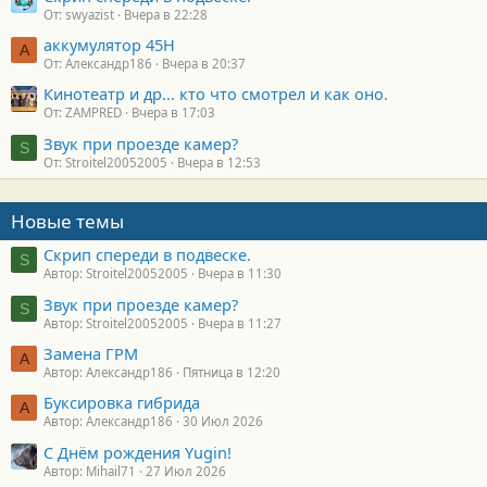
От: swyazist
Вчера в 22:28
аккумулятор 45H
А
От: Александр186
Вчера в 20:37
Кинотеатр и др... кто что смотрел и как оно.
От: ZAMPRED
Вчера в 17:03
Звук при проезде камер?
S
От: Stroitel20052005
Вчера в 12:53
Новые темы
Скрип спереди в подвеске.
S
Автор: Stroitel20052005
Вчера в 11:30
Звук при проезде камер?
S
Автор: Stroitel20052005
Вчера в 11:27
Замена ГРМ
А
Автор: Александр186
Пятница в 12:20
Буксировка гибрида
А
Автор: Александр186
30 Июл 2026
С Днём рождения Yugin!
Автор: Mihail71
27 Июл 2026