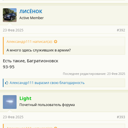
л
а
г
ЛИСЁНОК
о
Active Member
д
а
р
23 Фев 2025
#392
н
о
с
Александр111 написал(а):
т
А много здесь служивших в армии?
и
:
Есть такие, Багратионовск
93-95
Последнее редактирование:
23 Фев 2025
Б
Александр111
выразил свою благодарность
л
а
г
Light
о
Почетный пользователь форума
д
а
р
23 Фев 2025
#393
н
о