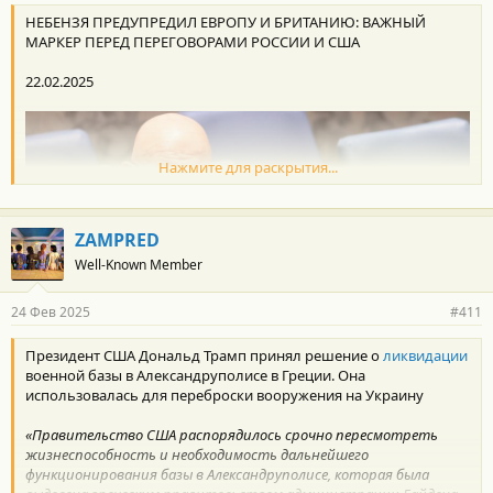
НЕБЕНЗЯ ПРЕДУПРЕДИЛ ЕВРОПУ И БРИТАНИЮ: ВАЖНЫЙ
МАРКЕР ПЕРЕД ПЕРЕГОВОРАМИ РОССИИ И США
22.02.2025
Нажмите для раскрытия...
ZAMPRED
Well-Known Member
24 Фев 2025
#411
Президент США Дональд Трамп принял решение о
ликвидации
военной базы в Александруполисе в Греции. Она
использовалась для переброски вооружения на Украину
Василий Небензя в ООН перед переговорами обозначил
«Правительство США распорядилось срочно пересмотреть
следующие важные маркеры:
жизнеспособность и необходимость дальнейшего
функционирования базы в Александруполисе, которая была
"Сегодня мы понимаем, что гаранты Минска, да и в целом