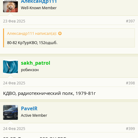
Александр111
о
Well-Known Member
д
а
р
23 Фев 2025
#397
н
о
с
Александр111 написал(а):
т
80-82 КрТурКВО, 152одшб.
и
:
sakh_patrol
робинзон
24 Фев 2025
#398
КДВО, радиотехнический полк, 1979-81г
PavelR
Active Member
24 Фев 2025
#399