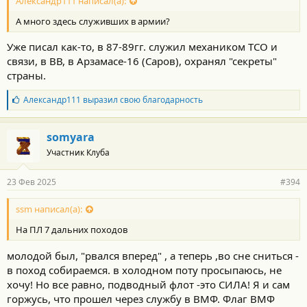
с
Александр111 написал(а):
т
А много здесь служивших в армии?
и
:
Уже писал как-то, в 87-89гг. служил механиком ТСО и
связи, в ВВ, в Арзамасе-16 (Саров), охранял "секреты"
страны.
Б
Александр111
выразил свою благодарность
л
а
г
somyara
о
Участник Клуба
д
а
р
23 Фев 2025
#394
н
о
с
ssm написал(а):
т
На ПЛ 7 дальних походов
и
:
молодой был, "рвался вперед" , а теперь ,во сне сниться -
в поход собираемся. в холодном поту просыпаюсь, не
хочу! Но все равно, подводный флот -это СИЛА! Я и сам
горжусь, что прошел через службу в ВМФ. Флаг ВМФ