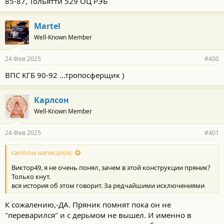
85-87, Тольятти 529 ОЦ РЭБ
Martel
Well-Known Member
24 Фев 2025
#400
ВПС КГБ 90-92 ...тропосферщик )
Карлсон
Well-Known Member
24 Фев 2025
#401
rainbow написал(а):
Виктор49, я не очень понял, зачем в этой конструкции пряник?
Только кнут.
вся история об этом говорит. За редчайшими исключениями
К сожалению,-ДА. Пряник помнят пока он не
"переварился" и с дерьмом не вышел. И именно в