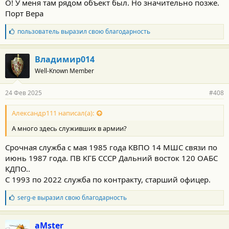
О! У меня там рядом объект был. Но значительно позже.
Порт Вера
Б
пользователь
выразил свою благодарность
л
а
г
Владимир014
о
Well-Known Member
д
а
р
24 Фев 2025
#408
н
о
с
Александр111 написал(а):
т
А много здесь служивших в армии?
и
:
Срочная служба с мая 1985 года КВПО 14 МШС связи по
июнь 1987 года. ПВ КГБ СССР Дальний восток 120 ОАБС
КДПО..
С 1993 по 2022 служба по контракту, старший офицер.
Б
serg-e
выразил свою благодарность
л
а
г
aMster