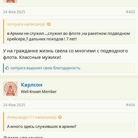
24 Фев 2025
#403
somyara написал(а):
в Армии не служил...,служил во флоте ,на ракетном подводном
крейсере,7 дальних походов ! 7 лет!
У на гражданке жизнь свела со многими с подводного
флота. Классные мужики!
Б
somyara
выразил свою благодарность
л
а
г
Карлсон
о
Well-Known Member
д
а
р
24 Фев 2025
#404
н
о
с
Александр111 написал(а):
т
А много здесь служивших в армии?
и
:
Думаю что много.