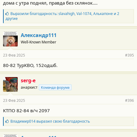
дома с утра поднял, правда без склянок....
Б
Выразили благодарность:
slavahigh
,
Val-1074
,
Алькапоне
и 2
л
другие
а
г
о
Александр111
д
Well-Known Member
а
р
н
23 Фев 2025
#395
о
с
80-82 ТурКВО, 152одшб.
т
и
:
serg-e
анархист
Команда форума
23 Фев 2025
#396
КТПО 82-84 в/ч 2097
Б
Владимир014
выразил свою благодарность
л
а
г