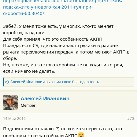
http://highlander-autoclub.ru/forum/index.php?threads/
:
подскажите-у-нового-хая-2011-гул-при-
скорости-60.3040/
Забей. У меня тоже есть, у многих. Кто-то меняет
коробки, раздатки.
Для себя принял, что это особенность АКПП.
Правда, есть СБ, где наклеивают грузики в районе
рычага переключения передач, а потом меняют АКПП в
сборе.
Но, похоже, из-за этого коробки не выходят из строя,
если ничего не делать.
Б
Алексей Иванович
выразил свою благодарность
л
а
г
Алексей Иванович
о
Member
д
а
р
14 Май 2016
#70
н
о
Подшипники отпадают?) не хочется верить в то, что
с
проблемы с раздаткой или АКПП
т