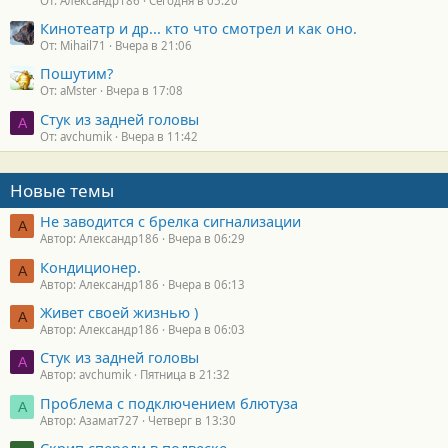
От: Александр186
Сегодня в 05:20
Кинотеатр и др... кто что смотрел и как оно.
От: Mihail71
Вчера в 21:06
Пошутим?
От: aMster
Вчера в 17:08
Стук из задней головы
A
От: avchumik
Вчера в 11:42
Новые темы
Не заводится с брелка сигнализации
А
Автор: Александр186
Вчера в 06:29
Кондиционер.
А
Автор: Александр186
Вчера в 06:13
Живет своей жизнью )
А
Автор: Александр186
Вчера в 06:03
Стук из задней головы
A
Автор: avchumik
Пятница в 21:32
Проблема с подключением блютуза
А
Автор: Азамат727
Четверг в 13:30