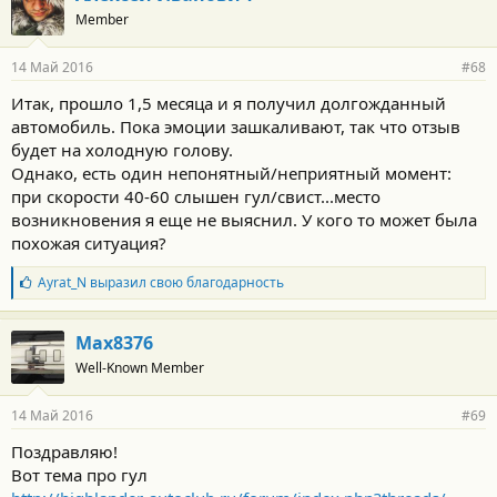
Member
14 Май 2016
#68
Итак, прошло 1,5 месяца и я получил долгожданный
автомобиль. Пока эмоции зашкаливают, так что отзыв
будет на холодную голову.
Однако, есть один непонятный/неприятный момент:
при скорости 40-60 слышен гул/свист...место
возникновения я еще не выяснил. У кого то может была
похожая ситуация?
Б
Ayrat_N
выразил свою благодарность
л
а
г
Max8376
о
Well-Known Member
д
а
р
14 Май 2016
#69
н
о
Поздравляю!
с
Вот тема про гул
т
и