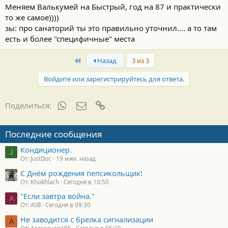
Меняем Валькумей на Быстрый, год на 87 и практически
то же самое))))
зы: про санаторий ты это правильно уточнил.... а то там
есть и более "специфичные" места
First
Назад
3 из 3
Войдите или зарегистрируйтесь для ответа.
WhatsApp
Электронная почта
Ссылка
Поделиться:
Последние сообщения
Кондиционер.
J
От: JustDoc
19 мин. назад
С Днём рождения пепсикольщик!
От: Khokhlach
Сегодня в 10:50
"Если завтра война."
A
От: ASB
Сегодня в 09:30
Не заводится с брелка сигнализации
А