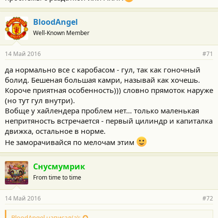
и
:
BloodAngel
Well-Known Member
14 Май 2016
#71
да нормально все с каробасом - гул, так как гоночный
болид. Бешеная большая камри, называй как хочешь.
Короче приятная особенность))) словно прямоток наруже
(но тут гул внутри).
Вобще у хайлендера проблем нет... только маленькая
непритяность встречается - первый цилиндр и капиталка
движка, остальное в норме.
Не заморачивайся по мелочам этим
Снусмумрик
From time to time
14 Май 2016
#72
BloodAngel написал(а):