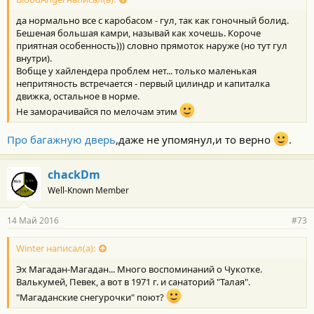
да нормально все с каробасом - гул, так как гоночный болид.
Бешеная большая камри, называй как хочешь. Короче
приятная особенность))) словно прямоток наруже (но тут гул
внутри).
Вобще у хайлендера проблем нет... только маленькая
непритяность встречается - первый цилиндр и капиталка
движка, остальное в норме.
Не заморачивайся по мелочам этим
Про багажную дверь
,даже не упомянул,и то верно
.
chackDm
Well-Known Member
14 Май 2016
#73
Winter написал(а):
Эх Магадан-Магадан... Много воспоминаний о Чукотке.
Валькумей, Певек, а вот в 1971 г. и санаторий "Талая".
"Магаданские снегурочки" поют?