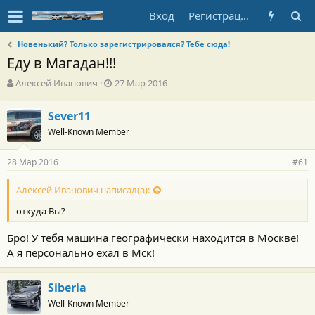
Вход
Регистрация
Новенький? Только зарегистрировался? Тебе сюда!
Еду в Магадан!!!
А
Д
Алексей Иванович
27 Мар 2016
в
а
т
т
Sever11
о
а
Well-Known Member
р
н
т
а
е
ч
28 Мар 2016
#61
м
а
ы
л
Алексей Иванович написал(а):
а
откуда Вы?
Бро! У тебя машина географически находится в Москве!
А я персонально ехал в Мск!
Siberia
Well-Known Member