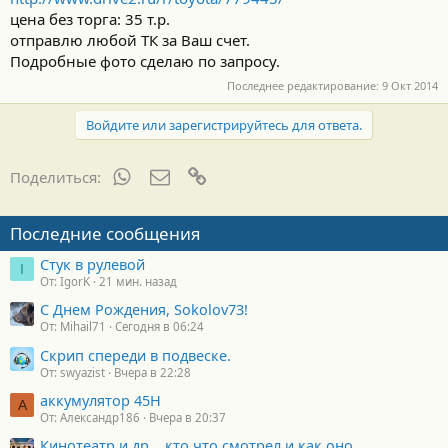
цена без торга: 35 т.р.
отправлю любой ТК за Ваш счет.
Подробные фото сделаю по запросу.
Последнее редактирование:
9 Окт 2014
Войдите или зарегистрируйтесь для ответа.
WhatsApp
Электронная почта
Ссылка
Поделиться:
Последние сообщения
Стук в рулевой
I
От: IgorK
21 мин. назад
С Днем Рождения, Sokolov73!
От: Mihail71
Сегодня в 06:24
Скрип спереди в подвеске.
От: swyazist
Вчера в 22:28
аккумулятор 45H
А
От: Александр186
Вчера в 20:37
Кинотеатр и др... кто что смотрел и как оно.