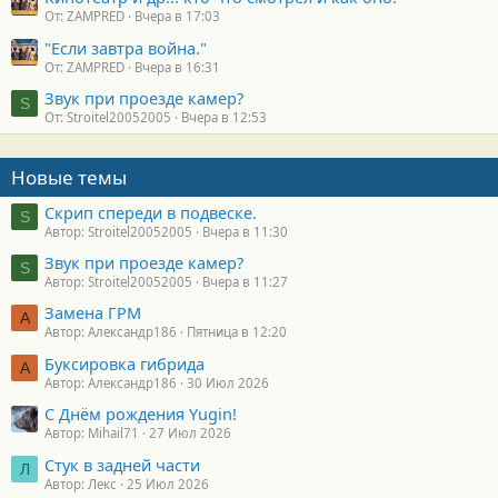
От: ZAMPRED
Вчера в 17:03
"Если завтра война."
От: ZAMPRED
Вчера в 16:31
Звук при проезде камер?
S
От: Stroitel20052005
Вчера в 12:53
Новые темы
Скрип спереди в подвеске.
S
Автор: Stroitel20052005
Вчера в 11:30
Звук при проезде камер?
S
Автор: Stroitel20052005
Вчера в 11:27
Замена ГРМ
А
Автор: Александр186
Пятница в 12:20
Буксировка гибрида
А
Автор: Александр186
30 Июл 2026
С Днём рождения Yugin!
Автор: Mihail71
27 Июл 2026
Стук в задней части
Л
Автор: Лекс
25 Июл 2026