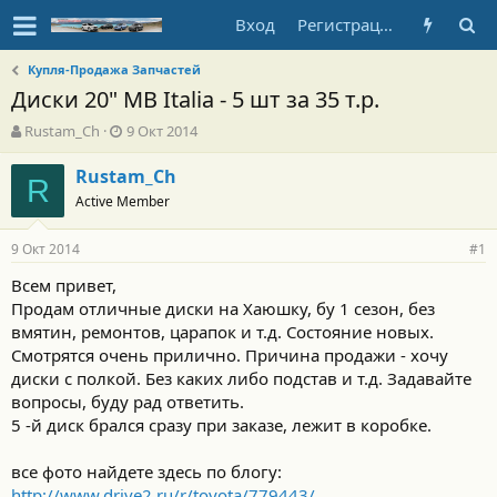
Вход
Регистрация
Купля-Продажа Запчастей
Диски 20" MB Italia - 5 шт за 35 т.р.
А
Д
Rustam_Ch
9 Окт 2014
в
а
т
т
Rustam_Ch
R
о
а
Active Member
р
н
т
а
9 Окт 2014
е
ч
#1
м
а
Всем привет,
ы
л
Продам отличные диски на Хаюшку, бу 1 сезон, без
а
вмятин, ремонтов, царапок и т.д. Состояние новых.
Смотрятся очень прилично. Причина продажи - хочу
диски с полкой. Без каких либо подстав и т.д. Задавайте
вопросы, буду рад ответить.
5 -й диск брался сразу при заказе, лежит в коробке.
все фото найдете здесь по блогу:
http://www.drive2.ru/r/toyota/779443/