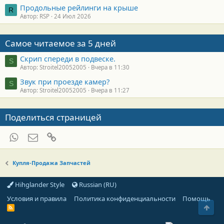
Продольные рейлинги на крыше
R
Автор: RSP
24 Июл 2026
Самое читаемое за 5 дней
Скрип спереди в подвеске.
S
Автор: Stroitel20052005
Вчера в 11:30
Звук при проезде камер?
S
Автор: Stroitel20052005
Вчера в 11:27
Поделиться страницей
WhatsApp
Электронная почта
Ссылка
Купля-Продажа Запчастей
Hihglander Style
Russian (RU)
Условия и правила
Политика конфиденциальности
Помощь
Свер
R
S
S