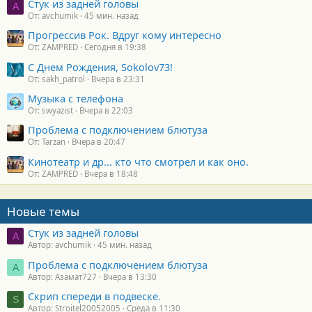
Стук из задней головы
A
От: avchumik
45 мин. назад
Прогрессив Рок. Вдруг кому интересно
От: ZAMPRED
Сегодня в 19:38
С Днем Рождения, Sokolov73!
От: sakh_patrol
Вчера в 23:31
Музыка с телефона
От: swyazist
Вчера в 22:03
Проблема с подключением блютуза
От: Tarzan
Вчера в 20:47
Кинотеатр и др... кто что смотрел и как оно.
От: ZAMPRED
Вчера в 18:48
Новые темы
Стук из задней головы
A
Автор: avchumik
45 мин. назад
Проблема с подключением блютуза
А
Автор: Азамат727
Вчера в 13:30
Скрип спереди в подвеске.
S
Автор: Stroitel20052005
Среда в 11:30