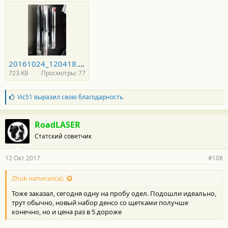
20161024_120418.jpg
723 KB
Просмотры: 77
Б
Vic51
выразил свою благодарность
л
а
г
RoadLASER
о
Статский советчик
д
а
р
12 Окт 2017
#108
н
о
с
Zhuk написал(а):
т
Тоже заказал, сегодня одну на пробу одел. Подошли идеально,
и
:
трут обычно, новый набор денсо со щетками получше
конечно, но и цена раз в 5 дороже