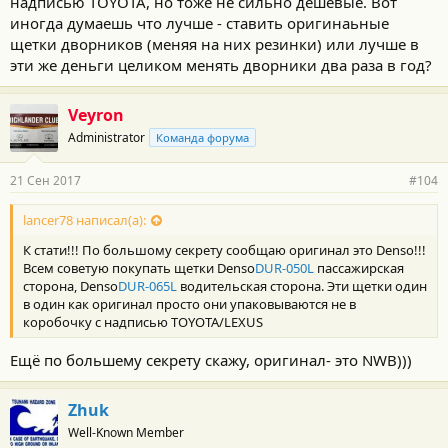
надписью TOYOTA, но тоже не сильно дешевые. Вот
иногда думаешь что лучше - ставить оригинаьные
щетки дворников (меняя на них резинки) или лучше в
эти же деньги целиком менять дворники два раза в год?
Veyron
Administrator
Команда форума
21 Сен 2017
#104
lancer78 написал(а):
К стати!!! По большому секрету сообщаю оригинал это Denso!!!
Всем советую покупать щетки Denso
DUR-050L
пассажирская
сторона, Denso
DUR-065L
водительская сторона. Эти щетки один
в один как оригинал просто они упаковываются не в
коробочку с надписью TOYOTA/LEXUS
Ещё по большему секрету скажу, оригинал- это NWB)))
Zhuk
Well-Known Member