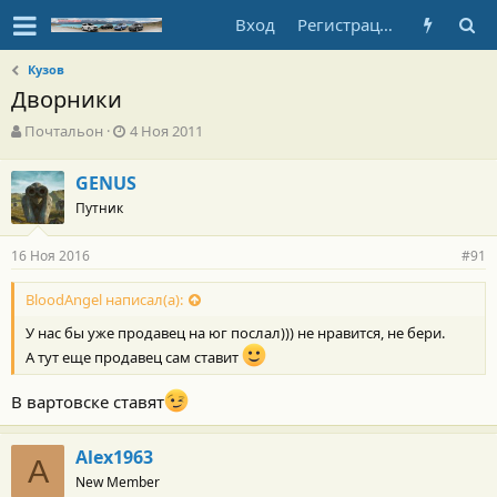
Вход
Регистрация
Кузов
Дворники
А
Д
Почтальон
4 Ноя 2011
в
а
т
т
GENUS
о
а
Путник
р
н
т
а
е
ч
16 Ноя 2016
#91
м
а
ы
л
BloodAngel написал(а):
а
У нас бы уже продавец на юг послал))) не нравится, не бери.
А тут еще продавец сам ставит
В вартовске ставят
Alex1963
A
New Member