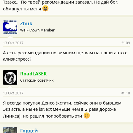
Тэээкс... По твоей рекомендации заказал. Не дай бог,
обманул ты меня
Zhuk
Well-Known Member
13 Окт 2017
#109
А есть рекомендации по зимним щеткам на наши авто с
алиэкспресс?
RoadLASER
Статский советчик
13 Окт 2017
#110
Я всегда покупал Денсо (кстати, сейчас они в бывшем
Экзисте, а ныне isNext меньше чем в 2 раза дороже
Линкса), но решил попробовать эти
Гордей