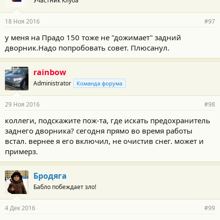
Участник Клуба
д
а
р
18 Ноя 2016
#97
н
о
у меня на Прадо 150 тоже не "дожимает" задний
с
дворник.Надо попробовать совет. Плюсанул.
т
и
:
rainbow
Administrator
Команда форума
29 Ноя 2016
#98
коллеги, подскажите пож-та, где искать предохранитель
заднего дворника? сегодня прямо во время работы
встал. вернее я его включил, не очистив снег. может и
примерз.
Бродяга
Бабло побеждает зло!
4 Дек 2016
#99