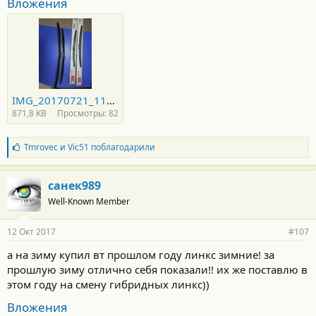
Вложения
IMG_20170721_115720.jpg
871,8 KB
Просмотры: 82
Б
Tmrovec
и
Vic51
поблагодарили
л
а
г
санек989
о
Well-Known Member
д
а
р
12 Окт 2017
#107
н
о
а на зиму купил вт прошлом году линкс зимние! за
с
прошлую зиму отлично себя показали!! их же поставлю в
т
и
этом году на смену гибридных линкс))
:
Вложения