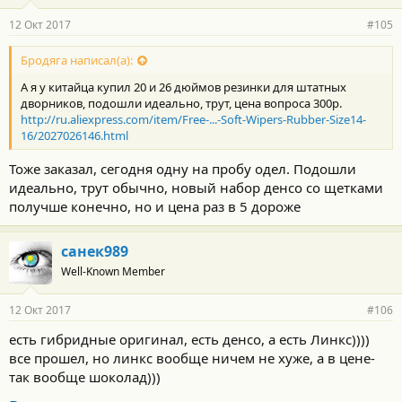
12 Окт 2017
#105
Бродяга написал(а):
А я у китайца купил 20 и 26 дюймов резинки для штатных
дворников, подошли идеально, трут, цена вопроса 300р.
http://ru.aliexpress.com/item/Free-...-Soft-Wipers-Rubber-Size14-
16/2027026146.html
Тоже заказал, сегодня одну на пробу одел. Подошли
идеально, трут обычно, новый набор денсо со щетками
получше конечно, но и цена раз в 5 дороже
санек989
Well-Known Member
12 Окт 2017
#106
есть гибридные оригинал, есть денсо, а есть Линкс))))
все прошел, но линкс вообще ничем не хуже, а в цене-
так вообще шоколад)))