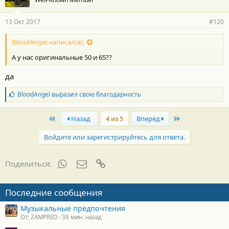
13 Окт 2017
#120
BloodAngel написал(а):
А у нас оригинальные 50 и 65??
да
Б
BloodAngel
выразил свою благодарность
л
а
First
Last
г
Назад
4 из 5
Вперёд
о
д
Войдите или зарегистрируйтесь для ответа.
а
р
н
WhatsApp
Электронная почта
Ссылка
Поделиться:
о
с
т
Последние сообщения
и
:
Музыкальные предпочтения
От: ZAMPRED
38 мин. назад