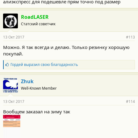
алиэкспресс для подешевле прям точно под размер
RoadLASER
Статский советчик
13 Окт 2017
#113
Можно. Я так всегда и делаю. Только резинку хорошую
покупай.
Б
Гордей
выразил свою благодарность
л
а
г
Zhuk
о
Well-Known Member
д
а
р
13 Окт 2017
#114
н
о
Вообщем заказал на зиму так
с
т
и
: