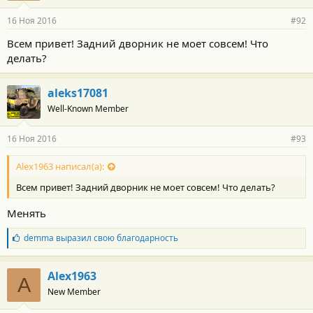
16 Ноя 2016
#92
Всем привет! Задний дворник не моет совсем! Что
делать?
aleks17081
Well-Known Member
16 Ноя 2016
#93
Alex1963 написал(а):
Всем привет! Задний дворник не моет совсем! Что делать?
Менять
Б
demma
выразил свою благодарность
л
а
г
Alex1963
A
о
New Member
д
а