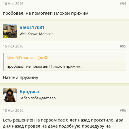
р
16 Ноя 2016
#94
н
о
пробовал, не помогает! Плохой прижим.
с
т
и
aleks17081
:
Well-Known Member
16 Ноя 2016
#95
Alex1963 написал(а):
пробовал, не помогает! Плохой прижим.
Натяни пружину
Бродяга
Бабло побеждает зло!
18 Ноя 2016
#96
Есть решение! На первом хае 6 лет назад прокатило, два
дня назад провел на даче подобную процедуру на