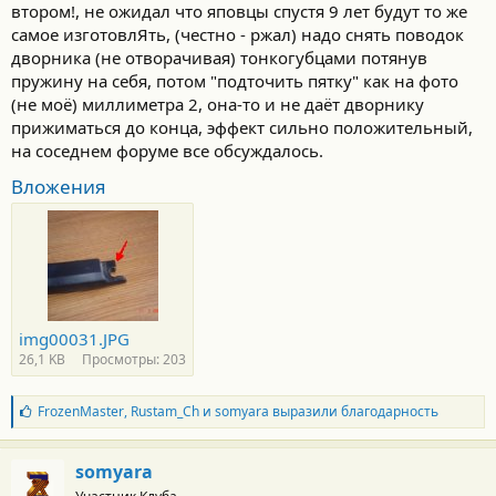
втором!, не ожидал что яповцы спустя 9 лет будут то же
самое изготовлЯть, (честно - ржал) надо снять поводок
дворника (не отворачивая) тонкогубцами потянув
пружину на себя, потом "подточить пятку" как на фото
(не моё) миллиметра 2, она-то и не даёт дворнику
прижиматься до конца, эффект сильно положительный,
на соседнем форуме все обсуждалось.
Вложения
img00031.JPG
26,1 KB
Просмотры: 203
Б
FrozenMaster
,
Rustam_Ch
и
somyara
выразили благодарность
л
а
г
somyara
о