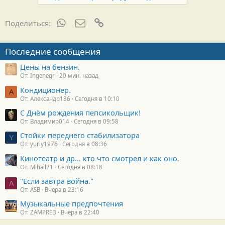
WhatsApp
Электронная почта
Ссылка
Поделиться:
Последние сообщения
Цены на бензин.
От: Ingenegr
20 мин. назад
Кондиционер.
А
От: Александр186
Сегодня в 10:10
С Днём рождения пепсикольщик!
От: Владимир014
Сегодня в 09:58
Стойки переднего стабилизатора
Y
От: yuriy1976
Сегодня в 08:36
Кинотеатр и др... кто что смотрел и как оно.
От: Mihail71
Сегодня в 08:18
"Если завтра война."
A
От: ASB
Вчера в 23:16
Музыкальные предпочтения
От: ZAMPRED
Вчера в 22:40