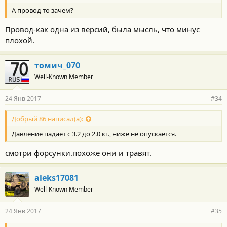
А провод то зачем?
Провод-как одна из версий, была мысль, что минус
плохой.
томич_070
Well-Known Member
24 Янв 2017
#34
Добрый 86 написал(а):
Давление падает с 3.2 до 2.0 кг., ниже не опускается.
смотри форсунки.похоже они и травят.
aleks17081
Well-Known Member
24 Янв 2017
#35