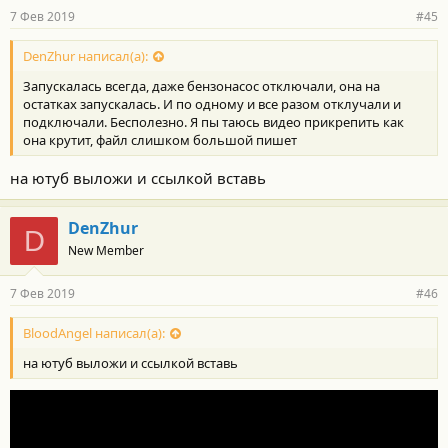
7 Фев 2019
#45
DenZhur написал(а):
Запускалась всегда, даже бензонасос отключали, она на
остатках запускалась. И по одному и все разом отклучали и
подключали. Бесполезно. Я пы таюсь видео прикрепить как
она крутит, файл слишком большой пишет
на ютуб выложи и ссылкой вставь
DenZhur
D
New Member
7 Фев 2019
#46
BloodAngel написал(а):
на ютуб выложи и ссылкой вставь