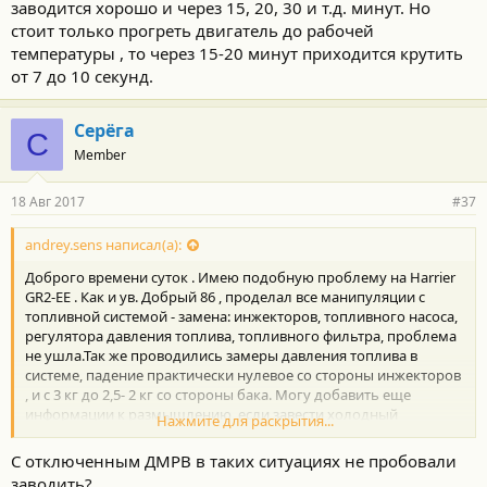
заводится хорошо и через 15, 20, 30 и т.д. минут. Но
стоит только прогреть двигатель до рабочей
температуры , то через 15-20 минут приходится крутить
от 7 до 10 секунд.
Cерёга
C
Member
18 Авг 2017
#37
andrey.sens написал(а):
Доброго времени суток . Имею подобную проблему на Harrier
GR2-EE . Как и ув. Добрый 86 , проделал все манипуляции с
топливной системой - замена: инжекторов, топливного насоса,
регулятора давления топлива, топливного фильтра, проблема
не ушла.Так же проводились замеры давления топлива в
системе, падение практически нулевое со стороны инжекторов
, и с 3 кг до 2,5- 2 кг со стороны бака. Могу добавить еще
информации к размышлению, если завести холодный
Нажмите для раскрытия...
двигатель (на холодную заводится отлично) , дать поработать
ему минут 5 и заглушить то то он будет заводится хорошо и
С отключенным ДМРВ в таких ситуациях не пробовали
через 15, 20, 30 и т.д. минут. Но стоит только прогреть
заводить?