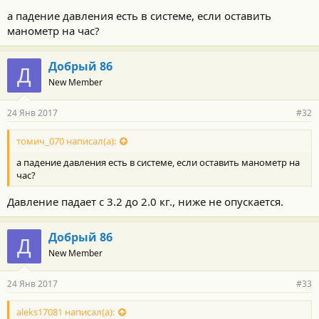
"заземлить" двигатель, кинув провод с мотора на "-"
а падение давления есть в системе, если оставить
аккумулятора, проблема так же не исчезает. Дальше идей пока
манометр на час?
никаких.
Добрый 86
Д
New Member
24 Янв 2017
#32
томич_070 написал(а):
а падение давления есть в системе, если оставить манометр на
час?
Давление падает с 3.2 до 2.0 кг., ниже не опускается.
Добрый 86
Д
New Member
24 Янв 2017
#33
aleks17081 написал(а):