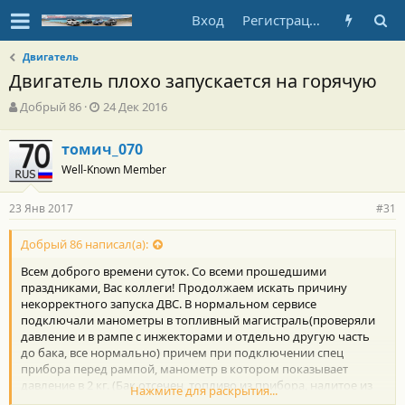
Вход
Регистрация
Двигатель
Двигатель плохо запускается на горячую
А
Д
Добрый 86
24 Дек 2016
в
а
т
т
томич_070
о
а
Well-Known Member
р
н
т
а
е
ч
23 Янв 2017
#31
м
а
ы
л
Добрый 86 написал(а):
а
Всем доброго времени суток. Со всеми прошедшими
праздниками, Вас коллеги! Продолжаем искать причину
некорректного запуска ДВС. В нормальном сервисе
подключали манометры в топливный магистраль(проверяли
давление и в рампе с инжекторами и отдельно другую часть
до бака, все нормально) причем при подключении спец
прибора перед рампой, манометр в котором показывает
давление в 2 кг. (Бак отсечен, топливо из прибора, налитое из
Нажмите для раскрытия...
бака) мотор заводится отлично. Попробовали дополнительно