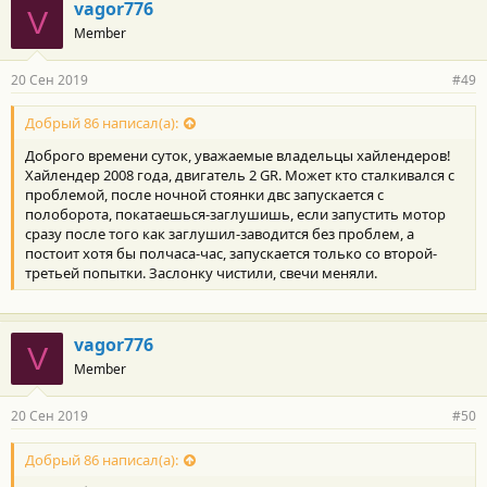
vagor776
V
Member
20 Сен 2019
#49
Добрый 86 написал(а):
Доброго времени суток, уважаемые владельцы хайлендеров!
Хайлендер 2008 года, двигатель 2 GR. Может кто сталкивался с
проблемой, после ночной стоянки двс запускается с
полоборота, покатаешься-заглушишь, если запустить мотор
сразу после того как заглушил-заводится без проблем, а
постоит хотя бы полчаса-час, запускается только со второй-
третьей попытки. Заслонку чистили, свечи меняли.
vagor776
V
Member
20 Сен 2019
#50
Добрый 86 написал(а):