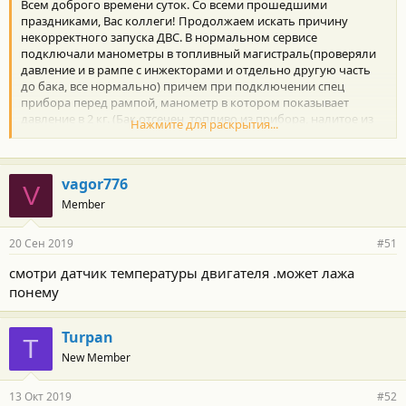
Всем доброго времени суток. Со всеми прошедшими
праздниками, Вас коллеги! Продолжаем искать причину
некорректного запуска ДВС. В нормальном сервисе
подключали манометры в топливный магистраль(проверяли
давление и в рампе с инжекторами и отдельно другую часть
до бака, все нормально) причем при подключении спец
прибора перед рампой, манометр в котором показывает
давление в 2 кг. (Бак отсечен, топливо из прибора, налитое из
Нажмите для раскрытия...
бака) мотор заводится отлично. Попробовали дополнительно
"заземлить" двигатель, кинув провод с мотора на "-"
аккумулятора, проблема так же не исчезает. Дальше идей пока
vagor776
никаких.
V
Member
20 Сен 2019
#51
смотри датчик температуры двигателя .может лажа
понему
Turpan
T
New Member
13 Окт 2019
#52