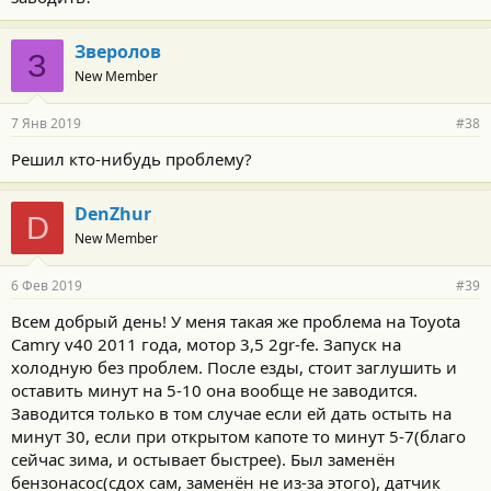
двигатель до рабочей температуры , то через 15-20 минут
приходится крутить от 7 до 10 секунд.
Зверолов
З
New Member
7 Янв 2019
#38
Решил кто-нибудь проблему?
DenZhur
D
New Member
6 Фев 2019
#39
Всем добрый день! У меня такая же проблема на Toyota
Camry v40 2011 года, мотор 3,5 2gr-fe. Запуск на
холодную без проблем. После езды, стоит заглушить и
оставить минут на 5-10 она вообще не заводится.
Заводится только в том случае если ей дать остыть на
минут 30, если при открытом капоте то минут 5-7(благо
сейчас зима, и остывает быстрее). Был заменён
бензонасос(сдох сам, заменён не из-за этого), датчик