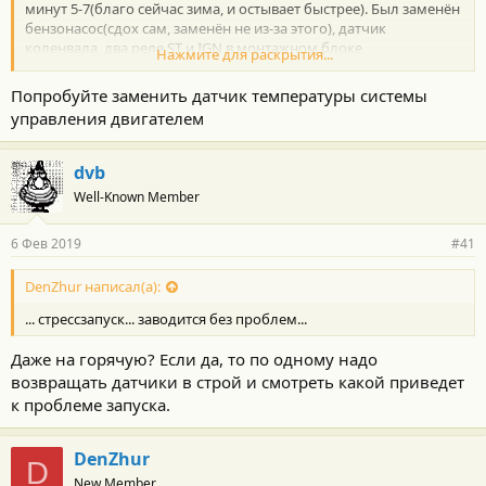
минут 5-7(благо сейчас зима, и остывает быстрее). Был заменён
бензонасос(сдох сам, заменён не из-за этого), датчик
коленвала, два реле ST и IGN в монтажном блоке
Нажмите для раскрытия...
предохранителей под капотом, неоднократная
комп.диагностика которая не выявляет НИ ОДНОЙ ошибки.
Попробуйте заменить датчик температуры системы
Проводили стрессзапуск с отключением половины датчиков,
управления двигателем
заводится без проблем и выкидыват check. Заменены свечи два
раза, промыты форсунки, давление топлива в порядке,
замерена компрессия, тоже всё в порядке. Короче мы уже всю
dvb
голову в сервисе сломали.
Well-Known Member
6 Фев 2019
#41
DenZhur написал(а):
... стрессзапуск... заводится без проблем...
Даже на горячую? Если да, то по одному надо
возвращать датчики в строй и смотреть какой приведет
к проблеме запуска.
DenZhur
D
New Member