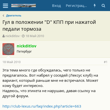
Вход
Регистрация
Двигатель
Гул в положении "D" КПП при нажатой
педали тормоза
А
Д
nickditlov
18 Май 2010
в
а
т
т
nickditlov
о
а
Петербург
р
н
т
а
18 Май 2010
е
ч
#1
м
а
Эта тема много где обсуждалась, чего только не
ы
л
предлагалось. Вот набрел у соседей (Лексус клуб) на
а
вариант, который раньше мне не встречался. Может
кому будет интересно.
Надеюсь, что этикета не нарушаю, давая ссылку на
другой форум.
http://club-lexus.ru/faq/index.php?article=663