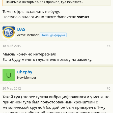
нажимаю на тормоз. Как правило, гул исчезает...
Тоже гофры вставлять не буду.
Поступаю аналогично также :hang2:как
samus
.
DAS
Active Member
Команда форума
18 Май 2010
#4
Мысль конечно интересная!
Если буду менять глушитель возьму на заметку.
uhepby
U
New Member
20 Мар 2012
#5
Такой гул (скорее гулкая вибрация)появился и у меня, но
причиной гула был полуоторванный кронштейн с
металической круглой балдой он был приварен к 1-му
глушителю с обратной стороны от резинового подвеса.