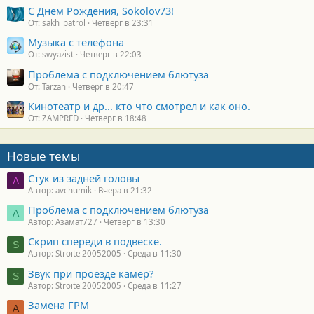
С Днем Рождения, Sokolov73!
От: sakh_patrol
Четверг в 23:31
Музыка с телефона
От: swyazist
Четверг в 22:03
Проблема с подключением блютуза
От: Tarzan
Четверг в 20:47
Кинотеатр и др... кто что смотрел и как оно.
От: ZAMPRED
Четверг в 18:48
Новые темы
Стук из задней головы
A
Автор: avchumik
Вчера в 21:32
Проблема с подключением блютуза
А
Автор: Азамат727
Четверг в 13:30
Скрип спереди в подвеске.
S
Автор: Stroitel20052005
Среда в 11:30
Звук при проезде камер?
S
Автор: Stroitel20052005
Среда в 11:27
Замена ГРМ
А