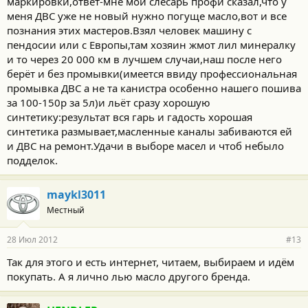
маркировки,ответ-мне мой слесарь профи сказал,что у
меня ДВС уже не новый нужно погуще масло,вот и все
познания этих мастеров.Взял человек машину с
пендосии или с Европы,там хозяин жмот лил минералку
и то через 20 000 км в лучшем случаи,наш после него
берёт и без промывки(имеется ввиду профессиональная
промывка ДВС а не та канистра особенно нашего пошива
за 100-150р за 5л)и льёт сразу хорошую
синтетику:результат вся гарь и гадость хорошая
синтетика размывает,масленные каналы забиваются ей
и ДВС на ремонт.Удачи в выборе масел и чтоб небыло
подделок.
maykl3011
Местный
28 Июл 2012
#13
Так для этого и есть интернет, читаем, выбираем и идём
покупать. А я лично лью масло другого бренда.