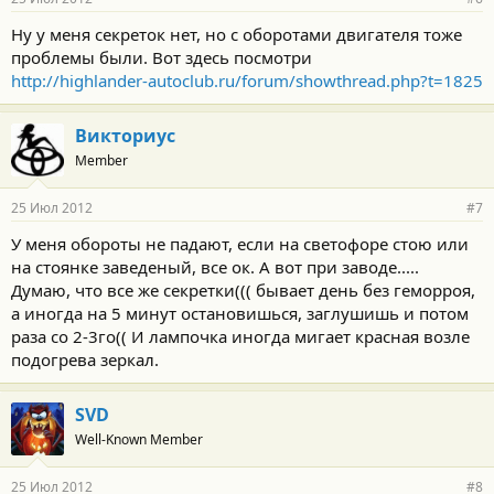
Ну у меня секреток нет, но с оборотами двигателя тоже
проблемы были. Вот здесь посмотри
http://highlander-autoclub.ru/forum/showthread.php?t=1825
Викториус
Member
25 Июл 2012
#7
У меня обороты не падают, если на светофоре стою или
на стоянке заведеный, все ок. А вот при заводе.....
Думаю, что все же секретки((( бывает день без геморроя,
а иногда на 5 минут остановишься, заглушишь и потом
раза со 2-3го(( И лампочка иногда мигает красная возле
подогрева зеркал.
SVD
Well-Known Member
25 Июл 2012
#8