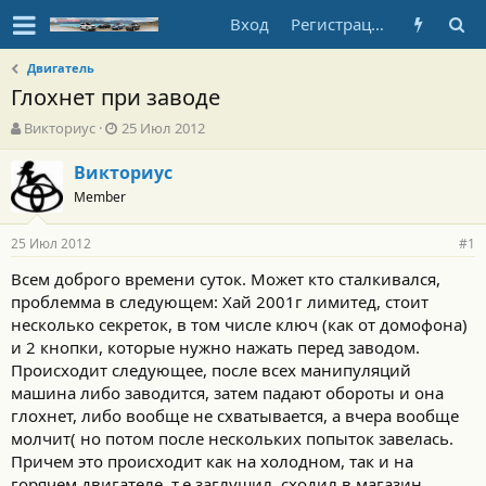
Вход
Регистрация
Двигатель
Глохнет при заводе
А
Д
Викториус
25 Июл 2012
в
а
т
т
Викториус
о
а
Member
р
н
т
а
25 Июл 2012
е
ч
#1
м
а
Всем доброго времени суток. Может кто сталкивался,
ы
л
проблемма в следующем: Хай 2001г лимитед, стоит
а
несколько секреток, в том числе ключ (как от домофона)
и 2 кнопки, которые нужно нажать перед заводом.
Происходит следующее, после всех манипуляций
машина либо заводится, затем падают обороты и она
глохнет, либо вообще не схватывается, а вчера вообще
молчит( но потом после нескольких попыток завелась.
Причем это происходит как на холодном, так и на
горячем двигателе, т.е заглушил, сходил в магазин,