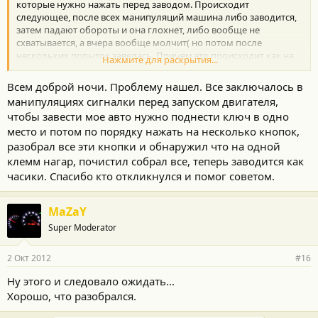
которые нужно нажать перед заводом. Происходит
следующее, после всех манипуляций машина либо заводится,
затем падают обороты и она глохнет, либо вообще не
схватывается, а вчера вообще молчит( но потом после
нескольких попыток завелась. Причем это происходит как на
Нажмите для раскрытия...
холодном, так и на горячем двигателе, т.е заглушил, сходил в
магазин, вышел и опять со 2-3 раза заводится. В чем дело?
Всем доброй ночи. Проблему нашел. Все заключалось в
Может это сигналка? Или еще что? Кто сталкивался? Спасибо
манипуляциях сигналки перед запуском двигателя,
чтобы завести мое авто нужно поднести ключ в одно
место и потом по порядку нажать на несколько кнопок,
разобрал все эти кнопки и обнаружил что на одной
клемм нагар, почистил собрал все, теперь заводится как
часики. Спасибо кто откликнулся и помог советом.
MaZaY
Super Moderator
2 Окт 2012
#16
Ну этого и следовало ожидать...
Хорошо, что разобрался.