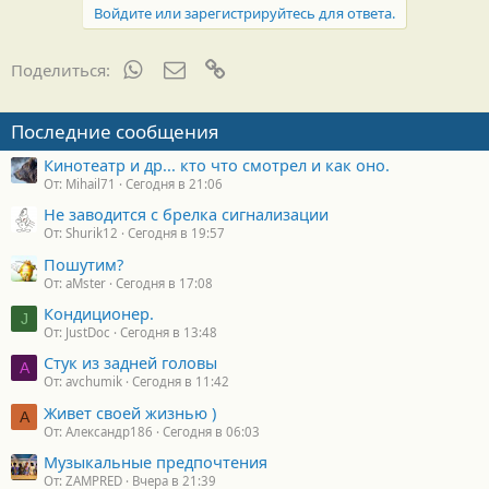
Войдите или зарегистрируйтесь для ответа.
WhatsApp
Электронная почта
Ссылка
Поделиться:
Последние сообщения
Кинотеатр и др... кто что смотрел и как оно.
От: Mihail71
Сегодня в 21:06
Не заводится с брелка сигнализации
От: Shurik12
Сегодня в 19:57
Пошутим?
От: aMster
Сегодня в 17:08
Кондиционер.
J
От: JustDoc
Сегодня в 13:48
Стук из задней головы
A
От: avchumik
Сегодня в 11:42
Живет своей жизнью )
А
От: Александр186
Сегодня в 06:03
Музыкальные предпочтения
От: ZAMPRED
Вчера в 21:39