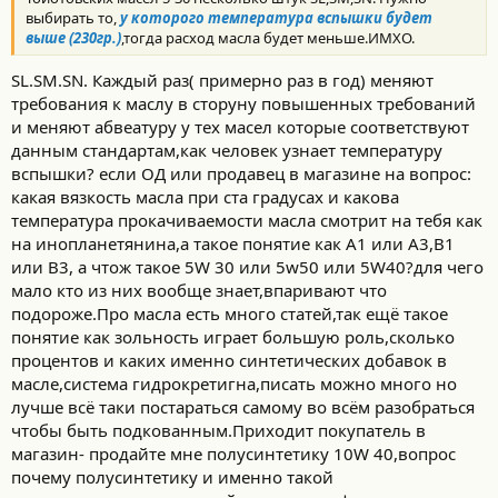
выбирать то,
у которого температура вспышки будет
выше (230гр
.)
,тогда расход масла будет меньше.ИМХО.
SL.SM.SN. Каждый раз( примерно раз в год) меняют
требования к маслу в сторуну повышенных требований
и меняют абвеатуру у тех масел которые соответствуют
данным стандартам,как человек узнает температуру
вспышки? если ОД или продавец в магазине на вопрос:
какая вязкость масла при ста градусах и какова
температура прокачиваемости масла смотрит на тебя как
на инопланетянина,а такое понятие как А1 или А3,В1
или В3, а чтож такое 5W 30 или 5w50 или 5W40?для чего
мало кто из них вообще знает,впаривают что
подороже.Про масла есть много статей,так ещё такое
понятие как зольность играет большую роль,сколько
процентов и каких именно синтетических добавок в
масле,система гидрокретигна,писать можно много но
лучше всё таки постараться самому во всём разобраться
чтобы быть подкованным.Приходит покупатель в
магазин- продайте мне полусинтетику 10W 40,вопрос
почему полусинтетику и именно такой