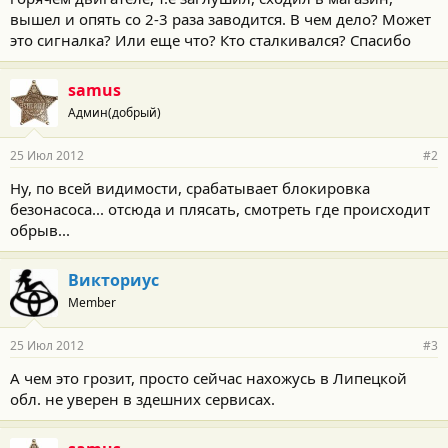
вышел и опять со 2-3 раза заводится. В чем дело? Может
это сигналка? Или еще что? Кто сталкивался? Спасибо
samus
Админ(добрый)
25 Июл 2012
#2
Ну, по всей видимости, срабатывает блокировка
безонасоса... отсюда и плясать, смотреть где происходит
обрыв...
Викториус
Member
25 Июл 2012
#3
А чем это грозит, просто сейчас нахожусь в Липецкой
обл. не уверен в здешних сервисах.