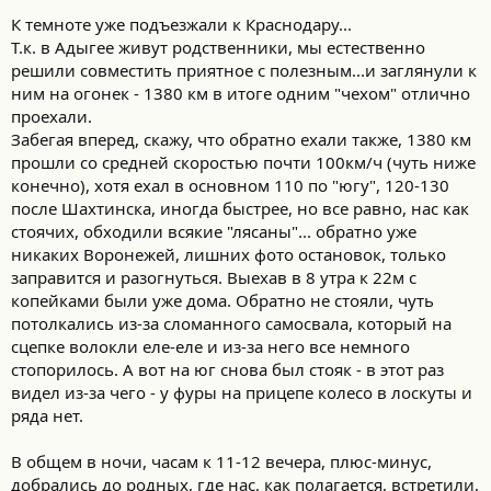
К темноте уже подъезжали к Краснодару...
Т.к. в Адыгее живут родственники, мы естественно
решили совместить приятное с полезным...и заглянули к
ним на огонек - 1380 км в итоге одним "чехом" отлично
проехали.
Забегая вперед, скажу, что обратно ехали также, 1380 км
прошли со средней скоростью почти 100км/ч (чуть ниже
конечно), хотя ехал в основном 110 по "югу", 120-130
после Шахтинска, иногда быстрее, но все равно, нас как
стоячих, обходили всякие "лясаны"... обратно уже
никаких Воронежей, лишних фото остановок, только
заправится и разогнуться. Выехав в 8 утра к 22м с
копейками были уже дома. Обратно не стояли, чуть
потолкались из-за сломанного самосвала, который на
сцепке волокли еле-еле и из-за него все немного
стопорилось. А вот на юг снова был стояк - в этот раз
видел из-за чего - у фуры на прицепе колесо в лоскуты и
ряда нет.
В общем в ночи, часам к 11-12 вечера, плюс-минус,
добрались до родных, где нас, как полагается, встретили,