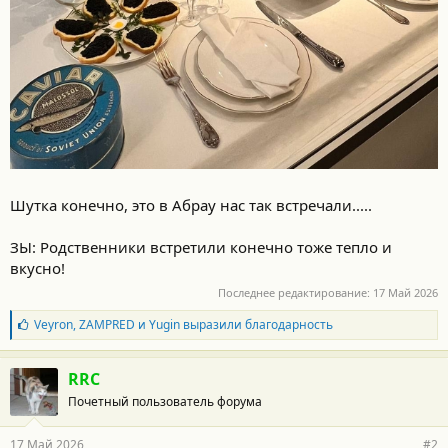
Шутка конечно, это в Абрау нас так встречали.....
ЗЫ: Родственники встретили конечно тоже тепло и
вкусно!
Последнее редактирование:
17 Май 2026
Б
Veyron
,
ZAMPRED
и
Yugin
выразили благодарность
л
а
г
RRC
о
Почетный пользователь форума
д
а
р
17 Май 2026
#2