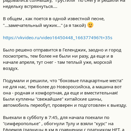
недельку встряхнуться....
В общем , как поется в одной известной песне,
"...замечательный мужик..." (а я такой)
https://vkvideo.ru/video16450448_166377496?t=35s
Было решено отправится в Геленджик, заодно и город
посмотреть, тем более не были ни разу, да еще и в
начале апреля, тут снег - там теплый уже, морской
воздух.
Подумали и решили, что "боковые плацкартные места"
не для нас, тем более до Новороссийска, а машина вот
она - родная и комфортная, да еще и вместительная!
Были куплены "свежайшие" китайские шины,
автомобиль переобут, проверен и подготовлен к выезду.
Выехали в субботу в 7:45, для начала поехали по
"симферопольке" , обогнули Тулу и взяли "курс" на
Ефремов (разницы в км в сравнении с платником НЕТ, а