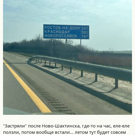
"Застряли" после Ново-Шахтинска, где-то на час, еле-еле
ползли, потом вообще встали... летом тут будет совсем