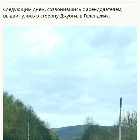
н
о
Следующим днем, созвонившись с арендодателем,
с
выдвинулись в сторону Джубги, в Геленджик.
т
и
: